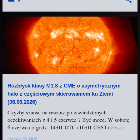
0
wysłużonych ACE z 1998 i DSCOVR z 2015 roku
satelita, jaki zapewni nam ciągły monitoring
warunków pogody kosmicznej w czasie rzeczywistym
i który z upływem czasu zastąpi wspomniane misje.
Rozbłysk klasy M1.8 z CME o asymetrycznym
halo z częściowym skierowaniem ku Ziemi
(06.06.2026)
Czyżby szansa na rewanż po zawiedzionych
oczekiwaniach z 4 i 5 czerwca ? Być może. W sobotę
6 czerwca o godz. 14:01 UTC (16:01 CEST) obszar
aktywny 4461 w południowo-wschodniej części tarczy
czerwca 06, 2026