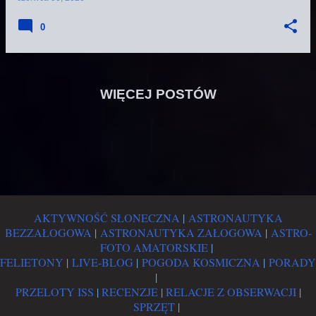
wytworzył umiarkowany, choć wydłużony w czasie
rozbłysk klasy M1.8 połączony z emisją radiową typu
0
II (836 km/sek.) i wyraźnym pociemnieniem
koronalnym niemal natychmiast sugerującym
uwolnienie pokaźnego wyrzutu koronalnego (CME) w
przestrzeń.
WIĘCEJ POSTÓW
AKTYWNOŚĆ SŁONECZNA
|
ASTRONAUTYKA
BEZZAŁOGOWA
|
ASTRONAUTYKA ZAŁOGOWA
|
ASTRO-
FOTO AMATORSKIE
|
FELIETONY
|
LIVE-BLOG
|
POGODA KOSMICZNA
|
PORADY
|
PRZELOTY ISS
|
RECENZJE
|
RELACJE Z OBSERWACJI
|
SPRZĘT
|