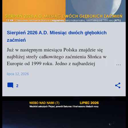
Sierpień 2026 A.D. Miesiąc dwóch głębokich
zaćmień
Już w następnym miesiącu Polska znajdzie się
najbliżej strefy całkowitego zaćmienia Słońca w
Europie od 1999 roku. Jedno z najbardziej
spektakularnych zjawisk astronomicznych, jakie w
lipca 12, 2026
ogóle można obserwować z Ziemi nie będzie dane
naszemu krajowi, jak już mogą sugerować liczne
2
sensacyjne nagłówki o nadchodzącej "ciemności" w
środku dnia bez precyzowania, o który obszar
kontynentu chodzi - spektakl ten rozegra się między
innymi nad Hiszpanią. Choć faza całkowita z Polski
dostrzegalna nie będzie, tak duża bliskość względem
pasa jej widoczności oznacza nieuchronnie, że