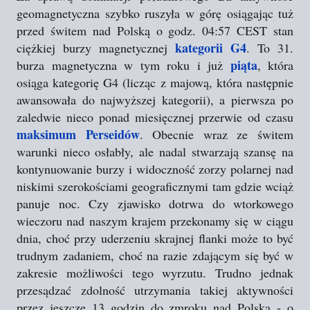
geomagnetyczna szybko ruszyła w górę osiągając tuż
przed świtem nad Polską o godz. 04:57 CEST stan
kategorii G4
ciężkiej burzy magnetycznej
. To 31.
piąta
burza magnetyczna w tym roku i już
, która
osiąga kategorię G4 (licząc z majową, która następnie
awansowała do najwyższej kategorii), a pierwsza po
zaledwie nieco ponad miesięcznej przerwie od czasu
maksimum Perseidów
. Obecnie wraz ze świtem
warunki nieco osłabły, ale nadal stwarzają szansę na
kontynuowanie burzy i widoczność zorzy polarnej nad
niskimi szerokościami geograficznymi tam gdzie wciąż
panuje noc. Czy zjawisko dotrwa do wtorkowego
wieczoru nad naszym krajem przekonamy się w ciągu
dnia, choć przy uderzeniu skrajnej flanki może to być
trudnym zadaniem, choć na razie zdającym się być w
zakresie możliwości tego wyrzutu. Trudno jednak
przesądzać zdolność utrzymania takiej aktywności
przez jeszcze 13 godzin do zmroku nad Polską - o