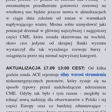
ewentualnym przedłużeniu gotowości zorzowej na
wtorkową noc będzie jeszcze mowa w aktualizacjach
w ciągu dnia zależnie od zmian w warunkach
napływającego wiatru. Można sobie uzmysłowić jaki
potencjał drzemał w głównej najszybszej i najgęstszej
części CME, która została skierowana na wschód,
skoro cios jedynie od skrajnej flanki wyrzutu
wystarczył dla tak wyraźnego rozwoju burzy i
osiągnięcia przez nią niemal najwyższej kategorii.
Od kilku
AKTUALIZACJA 17.09 13:00 CEST:
silny wzrost strumienia
godzin sonda ACE rejestruje
niskoenergetycznych protonów, który rysuje się na
sposób typowy przed nadchodzącym uderzeniem
CME. Gdyby tak było i tym razem - mogłoby to
tchnąć nową nadzieję dla obserwatorów z Polski i tej
części Europy oraz co bardziej zdumiewające -
oznaczać, że poranna burza magnetyczna kategorii G4