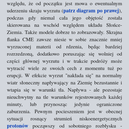
względu, że od początku jest mowa o ewentualnym
patrz diagram po prawej
uderzeniu skraju wyrzutu (
),
podczas gdy niemal cała jego objętość została
skierowana na wschód względem układu Słońce-
Ziemia. Także modele dobrze to zobrazowały. Skrajna
flanka CME zawsze niesie w sobie znacznie mniej
wyrzuconej materii od rdzenia, będąc bardziej
rozrzedzoną, dodatkowo poruszając się wolniej od
części głównej wyrzutu i w trakcie podróży może
wytracić wiele ze swoich cech z momentu tuż po
erupcji. W efekcie wyrzut "nakłada się" na normalny
wiatr słoneczny napływający na Ziemię bezustannie i
wtapia się w warunki tła. Napływa - ale pozostaje
nieuchwytny na tle warunków rejestrowanych każdej
minuty, lub przynosząc jedynie ograniczone
zaburzenia. Pewnym pocieszeniem jest w obecnej
sytuacji rosnący strumień niskoenergetycznych
protonów
począwszy od sobotniego rozbłysku -