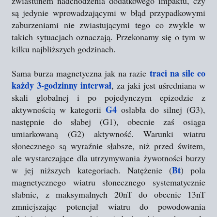
zwiastunem nadchodzenia dodatkowego impaktu, czy
są jedynie wprowadzającymi w błąd przypadkowymi
zaburzeniami nie zwiastującymi tego co zwykle w
takich sytuacjach oznaczają. Przekonamy się o tym w
kilku najbliższych godzinach.
traci na sile co
Sama burza magnetyczna jak na razie
każdy 3-godzinny interwał
, za jaki jest uśredniana w
skali globalnej i po pojedynczym epizodzie z
G4
aktywnością w kategorii
osłabła do silnej (G3),
następnie do słabej (G1), obecnie zaś osiąga
umiarkowaną (G2) aktywność. Warunki wiatru
słonecznego są wyraźnie słabsze, niż przed świtem,
ale wystarczające dla utrzymywania żywotności burzy
Bt
w jej niższych kategoriach. Natężenie (
) pola
magnetycznego wiatru słonecznego systematycznie
słabnie, z maksymalnych 20nT do obecnie 13nT
zmniejszając potencjał wiatru do powodowania