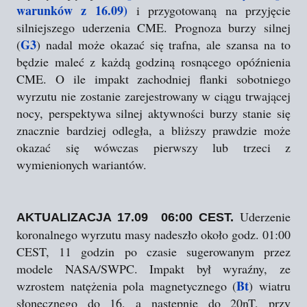
warunków z 16.09)
i przygotowaną na przyjęcie
silniejszego uderzenia CME. Prognoza burzy silnej
G3
(
) nadal może okazać się trafna, ale szansa na to
będzie maleć z każdą godziną rosnącego opóźnienia
CME. O ile impakt zachodniej flanki sobotniego
wyrzutu nie zostanie zarejestrowany w ciągu trwającej
nocy, perspektywa silnej aktywności burzy stanie się
znacznie bardziej odległa, a bliższy prawdzie może
okazać się wówczas pierwszy lub trzeci z
wymienionych wariantów.
Uderzenie
AKTUALIZACJA 17.09 06:00 CEST.
koronalnego wyrzutu masy nadeszło około godz. 01:00
CEST, 11 godzin po czasie sugerowanym przez
modele NASA/SWPC. Impakt był wyraźny, ze
Bt
wzrostem natężenia pola magnetycznego (
) wiatru
słonecznego do 16, a następnie do 20nT, przy