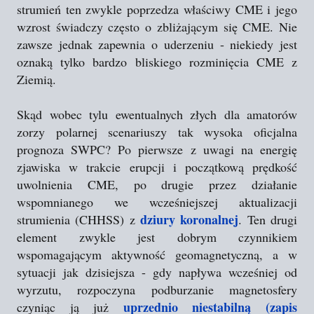
strumień ten zwykle poprzedza właściwy CME i jego
wzrost świadczy często o zbliżającym się CME. Nie
zawsze jednak zapewnia o uderzeniu - niekiedy jest
oznaką tylko bardzo bliskiego rozminięcia CME z
Ziemią.
Skąd wobec tylu ewentualnych złych dla amatorów
zorzy polarnej scenariuszy tak wysoka oficjalna
prognoza SWPC? Po pierwsze z uwagi na energię
zjawiska w trakcie erupcji i początkową prędkość
uwolnienia CME, po drugie przez działanie
wspomnianego we wcześniejszej aktualizacji
dziury koronalnej
strumienia (CHHSS) z
. Ten drugi
element zwykle jest dobrym czynnikiem
wspomagającym aktywność geomagnetyczną, a w
sytuacji jak dzisiejsza - gdy napływa wcześniej od
wyrzutu, rozpoczyna podburzanie magnetosfery
uprzednio niestabilną (zapis
czyniąc ją już