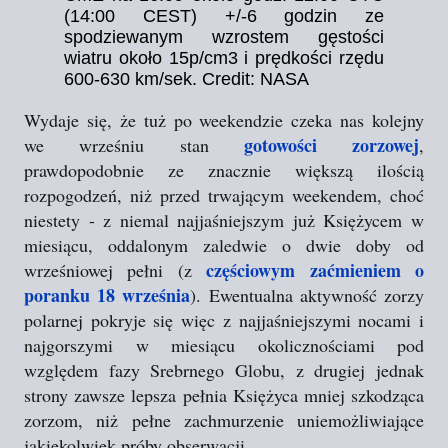
(14:00 CEST) +/-6 godzin ze
spodziewanym wzrostem gęstości
wiatru około 15p/cm3 i prędkości rzędu
600-630 km/sek. Credit: NASA
Wydaje się, że tuż po weekendzie czeka nas kolejny
gotowości zorzowej
we wrześniu stan
,
prawdopodobnie ze znacznie większą ilością
rozpogodzeń, niż przed trwającym weekendem, choć
niestety - z niemal najjaśniejszym już Księżycem w
miesiącu, oddalonym zaledwie o dwie doby od
częściowym zaćmieniem o
wrześniowej pełni (z
poranku 18 września
). Ewentualna aktywność zorzy
polarnej pokryje się więc z najjaśniejszymi nocami i
najgorszymi w miesiącu okolicznościami pod
względem fazy Srebrnego Globu, z drugiej jednak
strony zawsze lepsza pełnia Księżyca mniej szkodząca
zorzom, niż pełne zachmurzenie uniemożliwiające
jakiekolwiek próby obserwacji.