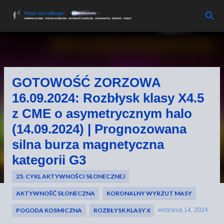
Przejdź do głównej zawartości
GOTOWOŚĆ ZORZOWA
16.09.2024: Rozbłysk klasy X4.5
z CME o asymetrycznym halo
(14.09.2024) | Prognozowana
silna burza magnetyczna
kategorii G3
25. CYKL AKTYWNOŚCI SŁONECZNEJ
AKTYWNOŚĆ SŁONECZNA
KORONALNY WYRZUT MASY
POGODA KOSMICZNA
ROZBŁYSK KLASY X
września 14, 2024