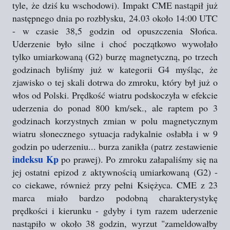
tyle, że dziś ku wschodowi). Impakt CME nastąpił już
następnego dnia po rozbłysku, 24.03 około 14:00 UTC
- w czasie 38,5 godzin od opuszczenia Słońca.
Uderzenie było silne i choć początkowo wywołało
tylko umiarkowaną (G2) burzę magnetyczną, po trzech
godzinach byliśmy już w kategorii G4 myśląc, że
zjawisko o tej skali dotrwa do zmroku, który był już o
włos od Polski. Prędkość wiatru podskoczyła w efekcie
uderzenia do ponad 800 km/sek., ale raptem po 3
godzinach korzystnych zmian w polu magnetycznym
wiatru słonecznego sytuacja radykalnie osłabła i w 9
godzin po uderzeniu... burza zanikła (patrz zestawienie
indeksu Kp
po prawej). Po zmroku załapaliśmy się na
jej ostatni epizod z aktywnością umiarkowaną (G2) -
co ciekawe, również przy pełni Księżyca. CME z 23
marca miało bardzo podobną charakterystykę
prędkości i kierunku - gdyby i tym razem uderzenie
nastąpiło w około 38 godzin, wyrzut "zameldowałby