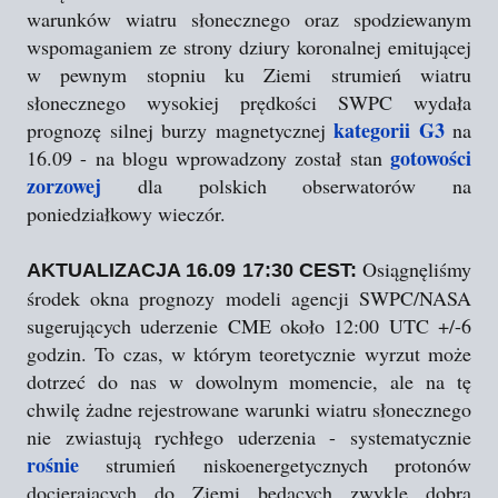
warunków wiatru słonecznego oraz spodziewanym
wspomaganiem ze strony dziury koronalnej emitującej
w pewnym stopniu ku Ziemi strumień wiatru
słonecznego wysokiej prędkości SWPC wydała
kategorii G3
prognozę silnej burzy magnetycznej
na
gotowości
16.09 - na blogu wprowadzony został stan
zorzowej
dla polskich obserwatorów na
poniedziałkowy wieczór.
Osiągnęliśmy
AKTUALIZACJA 16.09 17:30 CEST:
środek okna prognozy modeli agencji SWPC/NASA
sugerujących uderzenie CME około 12:00 UTC +/-6
godzin. To czas, w którym teoretycznie wyrzut może
dotrzeć do nas w dowolnym momencie, ale na tę
chwilę żadne rejestrowane warunki wiatru słonecznego
nie zwiastują rychłego uderzenia - systematycznie
rośnie
strumień niskoenergetycznych protonów
docierających do Ziemi będących zwykle dobrą