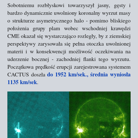
Sobotniemu rozbłyskowi towarzyszył jasny, gęsty i
bardzo dynamicznie uwolniony koronalny wyrzut masy
o strukturze asymetrycznego halo - pomimo bliskiego
położenia grupy plam wobec wschodniej krawędzi
CME okazał się wystarczająco rozległy, by z ziemskiej
perspektywy zarysowała się pełna otoczka uwolnionej
materii i w konsekwencji możliwość oczekiwania na
uderzenie bocznej - zachodniej flanki tego wyrzutu.
Początkowa prędkość erupcji zarejestrowana systemem
do 1952 km/sek., średnia wyniosła
CACTUS doszła
1135 km/sek
.