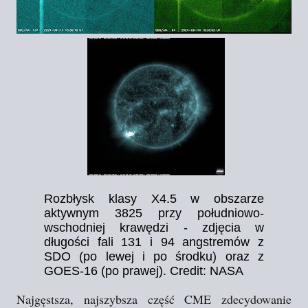
Rozbłysk klasy X4.5 w obszarze
aktywnym 3825 przy południowo-
wschodniej krawędzi - zdjęcia w
długości fali 131 i 94 angstremów z
SDO (po lewej i po środku) oraz z
GOES-16 (po prawej). Credit: NASA
Najgęstsza, najszybsza część CME zdecydowanie