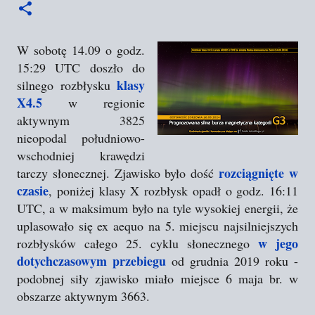
W sobotę 14.09 o godz.
15:29 UTC doszło do
klasy
silnego rozbłysku
X4.5
w regionie
aktywnym 3825
nieopodal południowo-
wschodniej krawędzi
rozciągnięte w
tarczy słonecznej. Zjawisko było dość
czasie
, poniżej klasy X rozbłysk opadł o godz. 16:11
UTC, a w maksimum było na tyle wysokiej energii, że
uplasowało się ex aequo na 5. miejscu najsilniejszych
w jego
rozbłysków całego 25. cyklu słonecznego
dotychczasowym przebiegu
od grudnia 2019 roku -
podobnej siły zjawisko miało miejsce 6 maja br. w
obszarze aktywnym 3663.