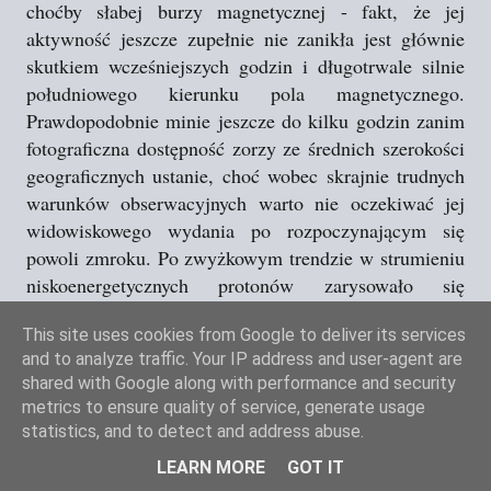
choćby słabej burzy magnetycznej - fakt, że jej
aktywność jeszcze zupełnie nie zanikła jest głównie
skutkiem wcześniejszych godzin i długotrwale silnie
południowego kierunku pola magnetycznego.
Prawdopodobnie minie jeszcze do kilku godzin zanim
fotograficzna dostępność zorzy ze średnich szerokości
geograficznych ustanie, choć wobec skrajnie trudnych
warunków obserwacyjnych warto nie oczekiwać jej
widowiskowego wydania po rozpoczynającym się
powoli zmroku. Po zwyżkowym trendzie w strumieniu
niskoenergetycznych protonów zarysowało się
powolnemu
maksimum i obecnie ulega już on
This site uses cookies from Google to deliver its services
wytracaniu
mimo braku dodatkowych uderzeń CME.
and to analyze traffic. Your IP address and user-agent are
KRÓTKIE UZUPEŁNIENIE 20:10 CEST
: Burza
shared with Google along with performance and security
wygasła. Ewentualna widoczność subtelnej zorzy
metrics to ensure quality of service, generate usage
najpewniej jedynie fotograficzna, choć i to nie jest
statistics, and to detect and address abuse.
gwarantowane.
LEARN MORE
GOT IT