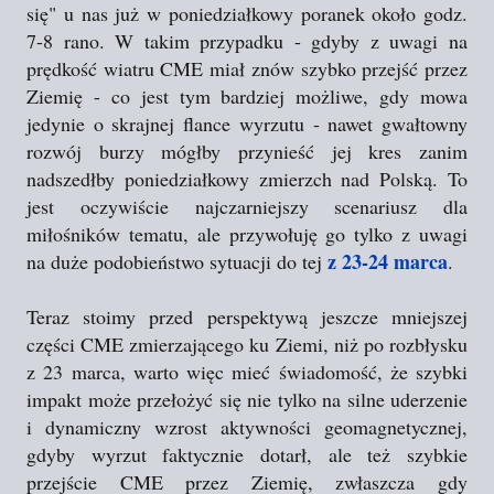
się" u nas już w poniedziałkowy poranek około godz.
7-8 rano. W takim przypadku - gdyby z uwagi na
prędkość wiatru CME miał znów szybko przejść przez
Ziemię - co jest tym bardziej możliwe, gdy mowa
jedynie o skrajnej flance wyrzutu - nawet gwałtowny
rozwój burzy mógłby przynieść jej kres zanim
nadszedłby poniedziałkowy zmierzch nad Polską. To
jest oczywiście najczarniejszy scenariusz dla
miłośników tematu, ale przywołuję go tylko z uwagi
z 23-24 marca
na duże podobieństwo sytuacji do tej
.
Teraz stoimy przed perspektywą jeszcze mniejszej
części CME zmierzającego ku Ziemi, niż po rozbłysku
z 23 marca, warto więc mieć świadomość, że szybki
impakt może przełożyć się nie tylko na silne uderzenie
i dynamiczny wzrost aktywności geomagnetycznej,
gdyby wyrzut faktycznie dotarł, ale też szybkie
przejście CME przez Ziemię, zwłaszcza gdy