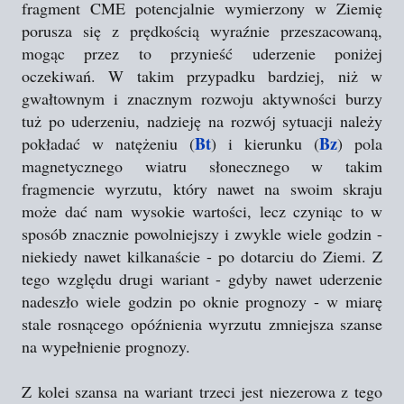
fragment CME potencjalnie wymierzony w Ziemię
porusza się z prędkością wyraźnie przeszacowaną,
mogąc przez to przynieść uderzenie poniżej
oczekiwań. W takim przypadku bardziej, niż w
gwałtownym i znacznym rozwoju aktywności burzy
tuż po uderzeniu, nadzieję na rozwój sytuacji należy
Bt
Bz
pokładać w natężeniu (
) i kierunku (
) pola
magnetycznego wiatru słonecznego w takim
fragmencie wyrzutu, który nawet na swoim skraju
może dać nam wysokie wartości, lecz czyniąc to w
sposób znacznie powolniejszy i zwykle wiele godzin -
niekiedy nawet kilkanaście - po dotarciu do Ziemi. Z
tego względu drugi wariant - gdyby nawet uderzenie
nadeszło wiele godzin po oknie prognozy - w miarę
stale rosnącego opóźnienia wyrzutu zmniejsza szanse
na wypełnienie prognozy.
Z kolei szansa na wariant trzeci jest niezerowa z tego