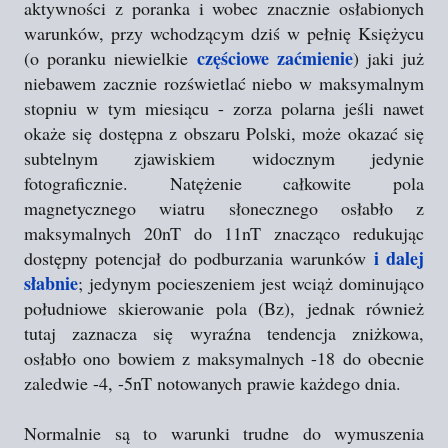
aktywności z poranka i wobec znacznie osłabionych
warunków, przy wchodzącym dziś w pełnię Księżycu
częściowe zaćmienie
(o poranku niewielkie
) jaki już
niebawem zacznie rozświetlać niebo w maksymalnym
stopniu w tym miesiącu - zorza polarna jeśli nawet
okaże się dostępna z obszaru Polski, może okazać się
subtelnym zjawiskiem widocznym jedynie
fotograficznie. Natężenie całkowite pola
magnetycznego wiatru słonecznego osłabło z
maksymalnych 20nT do 11nT znacząco redukując
i dalej
dostępny potencjał do podburzania warunków
słabnie
; jedynym pocieszeniem jest wciąż dominująco
południowe skierowanie pola (Bz), jednak również
tutaj zaznacza się wyraźna tendencja zniżkowa,
osłabło ono bowiem z maksymalnych -18 do obecnie
zaledwie -4, -5nT notowanych prawie każdego dnia.
Normalnie są to warunki trudne do wymuszenia