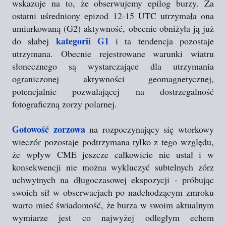
wskazuje na to
, że obserwujemy epilog burzy. Za
ostatni uśredniony epizod 12-15 UTC utrzymała ona
umiarkowaną (G2) aktywność,
obecnie obniżyła ją już
kategorii G1
do słabej
i ta tendencja pozostaje
utrzymana. Obecnie rejestrowane warunki wiatru
słonecznego są wystarczające dla utrzymania
ograniczonej aktywności geomagnetycznej,
potencjalnie pozwalającej na dostrzegalność
fotograficzną zorzy polarnej.
Gotowość zorzowa
na rozpoczynający się wtorkowy
wieczór pozostaje podtrzymana tylko z tego względu,
że wpływ CME jeszcze całkowicie nie ustał i w
konsekwencji nie można wykluczyć subtelnych zórz
uchwytnych na długoczasowej ekspozycji - próbując
swoich sił w obserwacjach po nadchodzącym zmroku
warto mieć świadomość, że burza w swoim aktualnym
wymiarze jest co najwyżej odległym echem