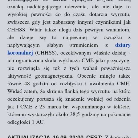
oznaką nadciągającego uderzenia, ale nie daje to
wysokiej pewności co do czasu dotarcia wyrzutu,
zwłaszcza gdy jest zaburzany innymi czynnikami jak
CHHSS. Wiatr także ulega dziś pewnym wahaniom,
ale dzieje się to najpewniej w związku z
dziury
napływającym słabym strumieniem z
koronalnej
(CHHSS), oczekiwanym właśnie dzisiaj -
ich ograniczona skala wyklucza CME jako przyczynę;
nie rozwinęła się też z tych wahań poważniejsza
aktywność geomagnetyczna. Obecnie minęło także
równe 48 godzin od rozbłysku i uwolnienia CME.
Widać zatem, że skrajna flanka tego wyrzutu, na którą
oczekujemy porusza się znacznie wolniej od rdzenia
jak i CME z 23 marca br. wspomnianego w tekście,
któremu wystarczyło około 38,5 godziny na pokonanie
odległości 1 AU.
Zakończyło
AKTUALIZACJA 16.09 22:00 CEST: