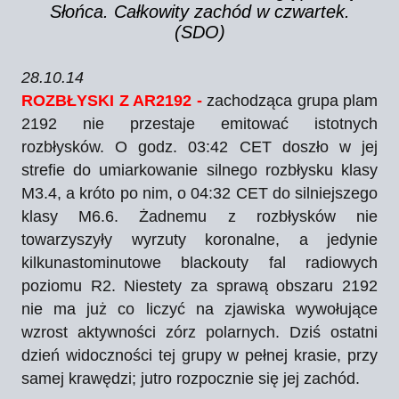
Słońca. Całkowity zachód w czwartek.
(SDO)
28.10.14
ROZBŁYSKI Z AR2192 -
zachodząca grupa plam
2192 nie przestaje emitować istotnych
rozbłysków. O godz. 03:42 CET doszło w jej
strefie do umiarkowanie silnego rozbłysku klasy
M3.4, a króto po nim, o 04:32 CET do silniejszego
klasy M6.6. Żadnemu z rozbłysków nie
towarzyszyły wyrzuty koronalne, a jedynie
kilkunastominutowe blackouty fal radiowych
poziomu R2. Niestety za sprawą obszaru 2192
nie ma już co liczyć na zjawiska wywołujące
wzrost aktywności zórz polarnych. Dziś ostatni
dzień widoczności tej grupy w pełnej krasie, przy
samej krawędzi; jutro rozpocznie się jej zachód.