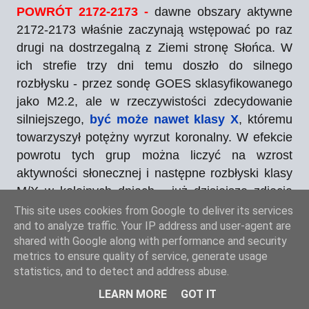
POWRÓT 2172-2173 -
dawne obszary aktywne
2172-2173 właśnie zaczynają wstępować po raz
drugi na dostrzegalną z Ziemi stronę Słońca. W
ich strefie trzy dni temu doszło do silnego
rozbłysku - przez sondę GOES sklasyfikowanego
jako M2.2, ale w rzeczywistości zdecydowanie
silniejszego,
być może nawet klasy X
, któremu
towarzyszył potężny wyrzut koronalny. W efekcie
powrotu tych grup można liczyć na wzrost
aktywności słonecznej i następne rozbłyski klasy
M/X w kolejnych dniach - już dzisiejsze zdjęcia
sugerują rozbudowaną budowę tych grup, a co za
This site uses cookies from Google to deliver its services
and to analyze traffic. Your IP address and user-agent are
tym idzie duże szanse na skomplikowane pola
shared with Google along with performance and security
magnetyczne w ich strefie. Ewentualna aktywność
metrics to ensure quality of service, generate usage
tych grup plam będzie miała znaczenie dla nas za
statistics, and to detect and address abuse.
około 5-6 dni, wcześniej można będzie liczyć na
LEARN MORE
GOT IT
nie więcej jak częściowe kierowanie takich