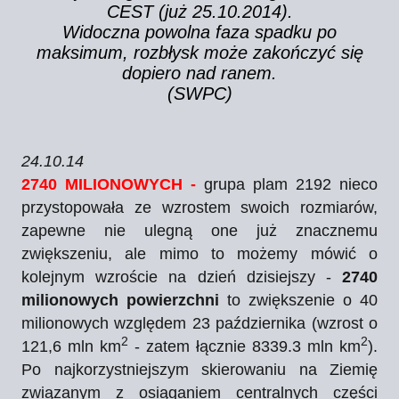
CEST (już 25.10.2014).
Widoczna powolna faza spadku po
maksimum, rozbłysk może zakończyć się
dopiero nad ranem.
(SWPC)
24.10.14
2740 MILIONOWYCH -
grupa plam 2192 nieco
przystopowała ze wzrostem swoich rozmiarów,
zapewne nie ulegną one już znacznemu
zwiększeniu, ale mimo to możemy mówić o
kolejnym wzroście na dzień dzisiejszy -
2740
milionowych powierzchni
to zwiększenie o 40
milionowych względem 23 października (wzrost o
2
2
121,6 mln km
- zatem łącznie
8339.3 mln km
).
Po najkorzystniejszym skierowaniu na Ziemię
związanym z osiąganiem centralnych części