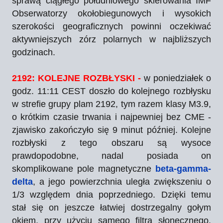
sprawą ciągłego południowego skierowania IMF
Obserwatorzy okołobiegunowych i wysokich
szerokości geograficznych powinni oczekiwać
aktywniejszych zórz polarnych w najbliższych
godzinach.
2192: KOLEJNE ROZBŁYSKI -
w poniedziałek o
godz. 11:11 CEST doszło do kolejnego rozbłysku
w strefie grupy plam 2192, tym razem klasy M3.9,
o krótkim czasie trwania i najpewniej bez CME -
zjawisko zakończyło się 9 minut później. Kolejne
rozbłyski z tego obszaru są wysoce
prawdopodobne, nadal posiada on
skomplikowane pole magnetyczne
beta-gamma-
delta
, a jego powierzchnia uległa zwiększeniu o
1/3 względem dnia poprzedniego. Dzięki temu
stał się on jeszcze łatwiej dostrzegalny gołym
okiem, przy użyciu samego filtra słonecznego.