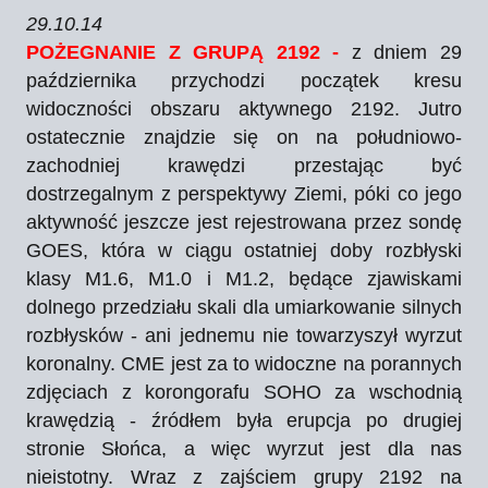
29.10.14
POŻEGNANIE Z GRUPĄ 2192 -
z dniem 29
października przychodzi początek kresu
widoczności obszaru aktywnego 2192. Jutro
ostatecznie znajdzie się on na południowo-
zachodniej krawędzi przestając być
dostrzegalnym z perspektywy Ziemi, póki co jego
aktywność jeszcze jest rejestrowana przez sondę
GOES, która w ciągu ostatniej doby rozbłyski
klasy M1.6, M1.0 i M1.2, będące zjawiskami
dolnego przedziału skali dla umiarkowanie silnych
rozbłysków - ani jednemu nie towarzyszył wyrzut
koronalny. CME jest za to widoczne na porannych
zdjęciach z korongorafu SOHO za wschodnią
krawędzią - źródłem była erupcja po drugiej
stronie Słońca, a więc wyrzut jest dla nas
nieistotny. Wraz z zajściem grupy 2192 na