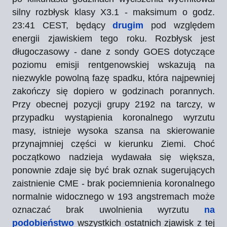
silny rozbłysk klasy X3.1 - maksimum o godz.
23:41 CEST, będący
drugim
pod względem
energii zjawiskiem tego roku. Rozbłysk jest
długoczasowy - dane z sondy GOES dotyczące
poziomu emisji rentgenowskiej wskazują na
niezwykle powolną fazę spadku, która najpewniej
zakończy się dopiero w godzinach porannych.
Przy obecnej pozycji grupy 2192 na tarczy, w
przypadku wystąpienia koronalnego wyrzutu
masy, istnieje wysoka szansa na skierowanie
przynajmniej części w kierunku Ziemi. Choć
początkowo nadzieja wydawała się większa,
ponownie zdaje się być brak oznak sugerujących
zaistnienie CME - brak pociemnienia koronalnego
normalnie widocznego w 193 angstremach może
oznaczać brak uwolnienia wyrzutu
na
podobieństwo
wszystkich ostatnich zjawisk z tej