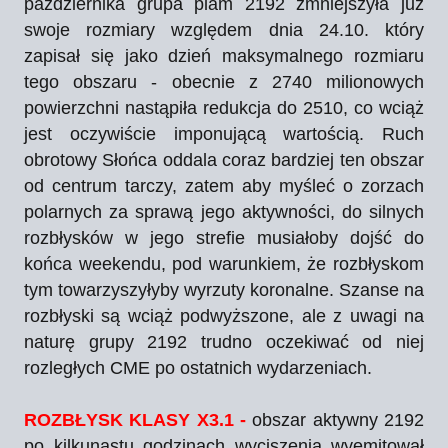
października grupa plam 2192 zmniejszyła już
swoje rozmiary względem dnia 24.10. który
zapisał się jako dzień maksymalnego rozmiaru
tego obszaru - obecnie z 2740 milionowych
powierzchni nastąpiła redukcja do 2510, co wciąż
jest oczywiście imponującą wartością. Ruch
obrotowy Słońca oddala coraz bardziej ten obszar
od centrum tarczy, zatem aby myśleć o zorzach
polarnych za sprawą jego aktywności, do silnych
rozbłysków w jego strefie musiałoby dojść do
końca weekendu, pod warunkiem, że rozbłyskom
tym towarzyszyłyby wyrzuty koronalne. Szanse na
rozbłyski są wciąż podwyższone, ale z uwagi na
naturę grupy 2192 trudno oczekiwać od niej
rozległych CME po ostatnich wydarzeniach.
ROZBŁYSK KLASY X3.1 -
obszar aktywny 2192
po kilkunastu godzinach wyciszenia wyemitował