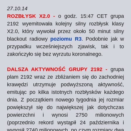
27.10.14
ROZBŁYSK X2.0 -
o godz. 15:47 CET grupa
2192 wyemitowała kolejny silny rozbłysk klasy
X2.0, który wywołał przez około 50 minut silny
blackout radiowy
poziomu R3
. Podobnie jak w
przypadku wcześniejszych zjawisk, tak i to
zakończyło się bez wyrzutu koronalnego.
DALSZA AKTYWNOŚĆ GRUPY 2192 -
grupa
plam 2192 wraz ze zbliżaniem się do zachodniej
krawędzi utrzymuje podwyższoną aktywność,
emitując po kilka istotnych rozbłysków każdego
dnia. Z początkiem nowego tygodnia jej rozmiar
powiększył się do największej jak dotychczas
powierzchni i wynosi 2750 milionowych
(poprzednio rekord wystąpił 24 października i
wynosił 2740 milionowych, po czym rozmiary dwa