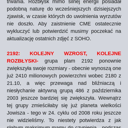
trwania. Rozbłysk mimo silnej energii posiadał
podobną naturę do wcześniejszych dzisiejszych
zjawisk, w czasie których do uwolnienia wyrzutów
nie doszło. Aby zaistnienie CME ostatecznie
wykluczyć lub potwierdzić musimy poczekać na
aktualizację ostatnich zdjęć z SOHO.
2192: KOLEJNY WZROST, KOLEJNE
ROZBŁYSKI-
grupa plam 2192 ponownie
zwiększyła swoje rozmiary - obecnie wynoszą one
już 2410 milionowych powierzchni wobec 2180 z
21.10, a więc przewaga nad bliźniaczą i
niesłychanie aktywną grupą 486 z października
2003 jeszcze bardziej się zwiększyła. Wewnątrz
tej grupy zmieściłaby się już planeta wielkości
Jowisza - tego w 24. cyklu od 2008 roku jeszcze
nie widzieliśmy. To niestety potwierdza z jak
słabym maksimum mamy do czynienia - podczas