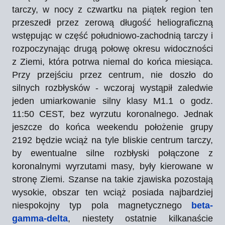
tarczy, w nocy z czwartku na piątek region ten
przeszedł przez zerową długość heliograficzną
wstępując w część południowo-zachodnią tarczy i
rozpoczynając drugą połowę okresu widoczności
z Ziemi, która potrwa niemal do końca miesiąca.
Przy przejściu przez centrum, nie doszło do
silnych rozbłysków - wczoraj wystąpił zaledwie
jeden umiarkowanie silny klasy M1.1 o godz.
11:50 CEST, bez wyrzutu koronalnego. Jednak
jeszcze do końca weekendu położenie grupy
2192 będzie wciąż na tyle bliskie centrum tarczy,
by ewentualne silne rozbłyski połączone z
koronalnymi wyrzutami masy, były kierowane w
stronę Ziemi. Szanse na takie zjawiska pozostają
wysokie, obszar ten wciąż posiada najbardziej
niespokojny typ pola magnetycznego
beta-
gamma-delta
, niestety ostatnie kilkanaście