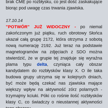
brak CME po rozbłysku, co jest dość zaskakujące
biorąc pod uwagę czas trwania zjawiska.
17.10.14
"POTWÓR" JUŻ WIDOCZNY -
po niemal
zakończonym już piątku, ruch obrotowy Słońca
ukazał całą grupę 2172, która otrzyma z sobotą
nową numerację 2192. Już teraz na podstawie
magnetogramów na zdjęciach z SDO można
stwierdzić, że w grupie tej znajduje się wyraźna
plama typu
delta
, czyniąca cały obszar
kandydatem do rozbłysków klasy X. O ile taka
budowa grupy utrzyma się w kolejnych dniach,
być może będą czekać nas zjawiska mające
większy wpływ na aktywność zórz polarnych -
trzymajmy kciuki. Póki co rośnie ilość rozbłysków
klasy C, co świadczy o nieustannej aktywności