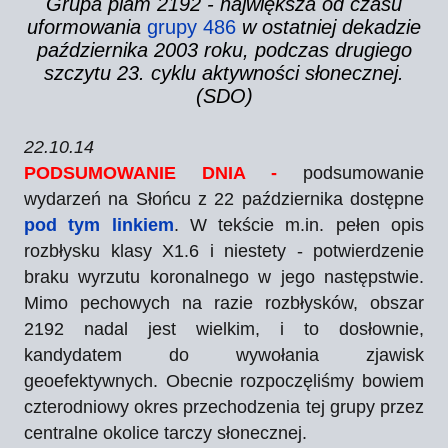
Grupa plam 2192 - największa od czasu
uformowania
grupy 486
w ostatniej dekadzie
października 2003 roku, podczas drugiego
szczytu 23. cyklu aktywności słonecznej.
(SDO)
22.10.14
PODSUMOWANIE DNIA -
podsumowanie
wydarzeń na Słońcu z 22 października dostępne
pod tym linkiem
. W tekście m.in. pełen opis
rozbłysku klasy X1.6 i niestety - potwierdzenie
braku wyrzutu koronalnego w jego następstwie.
Mimo pechowych na razie rozbłysków, obszar
2192 nadal jest wielkim, i to dosłownie,
kandydatem do wywołania zjawisk
geoefektywnych. Obecnie rozpoczęliśmy bowiem
czterodniowy okres przechodzenia tej grupy przez
centralne okolice tarczy słonecznej.