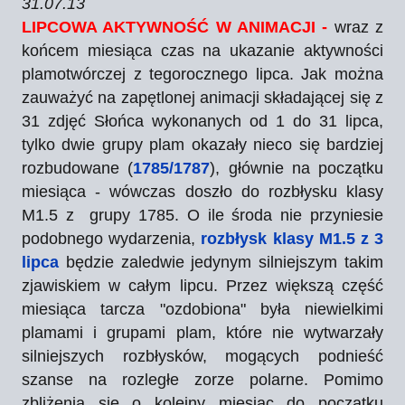
31.07.13
LIPCOWA AKTYWNOŚĆ W ANIMACJI -
wraz z
końcem miesiąca czas na ukazanie aktywności
plamotwórczej z tegorocznego lipca. Jak można
zauważyć na zapętlonej animacji składającej się z
31 zdjęć Słońca wykonanych od 1 do 31 lipca,
tylko dwie grupy plam okazały nieco się bardziej
rozbudowane (
1785/1787
), głównie na początku
miesiąca - wówczas doszło do rozbłysku klasy
M1.5 z grupy 1785. O ile środa nie przyniesie
podobnego wydarzenia,
rozbłysk klasy M1.5 z 3
lipca
będzie zaledwie jedynym silniejszym takim
zjawiskiem w całym lipcu. Przez większą część
miesiąca tarcza "ozdobiona" była niewielkimi
plamami i grupami plam, które nie wytwarzały
silniejszych rozbłysków, mogących podnieść
szanse na rozległe zorze polarne. Pomimo
zbliżenia się o kolejny miesiąc do początku