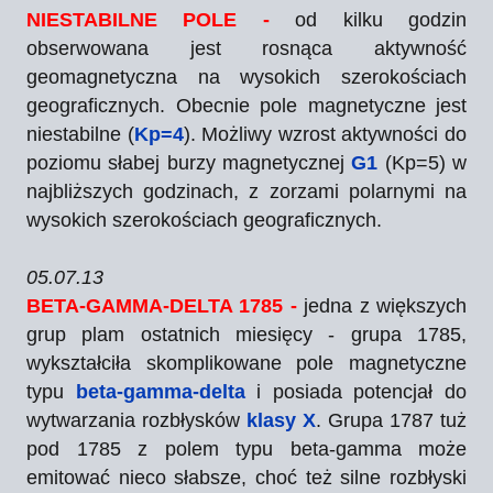
NIESTABILNE POLE -
od kilku godzin
obserwowana jest rosnąca aktywność
geomagnetyczna na wysokich szerokościach
geograficznych. Obecnie pole magnetyczne jest
niestabilne (
Kp=4
). Możliwy wzrost aktywności do
poziomu słabej burzy magnetycznej
G1
(Kp=5) w
najbliższych godzinach, z zorzami polarnymi na
wysokich szerokościach geograficznych.
05.07.13
BETA-GAMMA-DELTA 1785 -
jedna z większych
grup plam ostatnich miesięcy - grupa 1785,
wykształciła skomplikowane pole magnetyczne
typu
beta-gamma-delta
i posiada potencjał do
wytwarzania rozbłysków
klasy X
. Grupa 1787 tuż
pod 1785 z polem typu beta-gamma może
emitować nieco słabsze, choć też silne rozbłyski