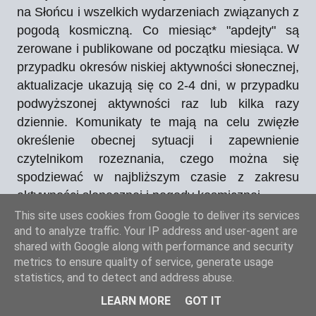
na Słońcu i wszelkich wydarzeniach związanych z
pogodą kosmiczną. Co miesiąc* "apdejty" są
zerowane i publikowane od początku miesiąca.
W
przypadku okresów niskiej aktywności słonecznej,
aktualizacje ukazują się co 2-4 dni, w przypadku
podwyższonej aktywności raz lub kilka razy
dziennie.
Komunikaty te mają na celu zwięzłe
określenie obecnej sytuacji i zapewnienie
czytelnikom rozeznania, czego można się
spodziewać w najbliższym czasie z zakresu
aktywności słonecznej i pogody kosmicznej.
This site uses cookies from Google to deliver its services
* Aktualizacje archiwizowane są w cyklu comiesięcznym i możliwe do odczytu w dziale
and to analyze traffic. Your IP address and user-agent are
Archiwum Solar Update.
shared with Google along with performance and security
metrics to ensure quality of service, generate usage
statistics, and to detect and address abuse.
LEARN MORE
GOT IT