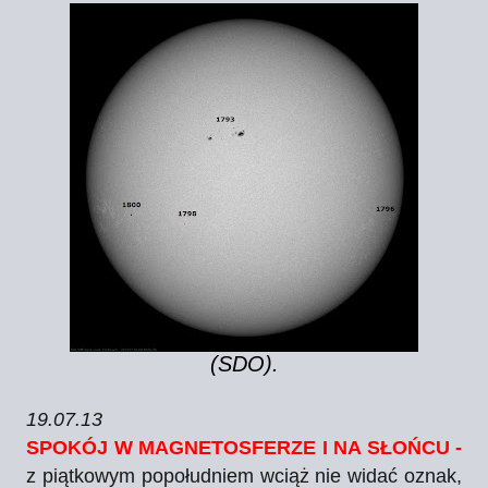
(SDO).
19.07.13
SPOKÓJ W MAGNETOSFERZE I NA SŁOŃCU -
z piątkowym popołudniem wciąż nie widać oznak,