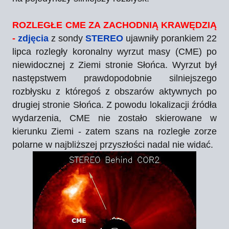
ROZLEGŁE CME ZA ZACHODNIĄ KRAWĘDZIĄ
-
zdjęcia
z sondy
STEREO
ujawniły porankiem 22
lipca rozległy koronalny wyrzut masy (CME) po
niewidocznej z Ziemi stronie Słońca. Wyrzut był
następstwem prawdopodobnie silniejszego
rozbłysku z któregoś z obszarów aktywnych po
drugiej stronie Słońca. Z powodu lokalizacji źródła
wydarzenia, CME nie zostało skierowane w
kierunku Ziemi - zatem szans na rozległe zorze
polarne w najbliższej przyszłości nadal nie widać.