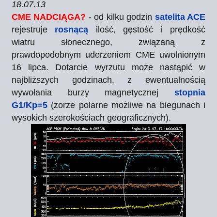
18.07.13
CME NADCIĄGA?
- od kilku godzin
satelita ACE
rejestruje
rosnącą
ilość, gęstość i prędkość
wiatru słonecznego, związaną z
prawdopodobnym uderzeniem CME uwolnionym
16 lipca. Dotarcie wyrzutu może nastąpić w
najbliższych godzinach, z ewentualnością
wywołania burzy magnetycznej
stopnia
G1/Kp=5
(zorze polarne możliwe na biegunach i
wysokich szerokościach geograficznych).