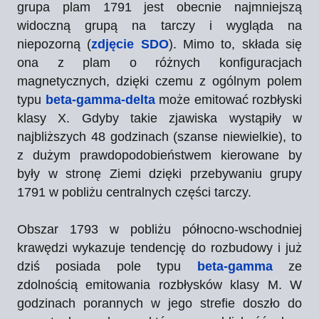
grupa plam 1791 jest obecnie najmniejszą
widoczną grupą na tarczy i wygląda na
niepozorną (
zdjęcie SDO
). Mimo to, składa się
ona z plam o różnych konfiguracjach
magnetycznych, dzięki czemu z ogólnym polem
typu
beta-gamma-delta
może emitować rozbłyski
klasy X. Gdyby takie zjawiska wystąpiły w
najbliższych 48 godzinach (szanse niewielkie), to
z dużym prawdopodobieństwem kierowane by
były w stronę Ziemi dzięki przebywaniu grupy
1791 w pobliżu centralnych części tarczy.
Obszar 1793 w pobliżu północno-wschodniej
krawędzi wykazuje tendencję do rozbudowy i już
dziś posiada pole typu
beta-gamma
ze
zdolnością emitowania rozbłysków klasy M. W
godzinach porannych w jego strefie doszło do