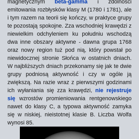
magnetycznym
beta-gamma
i zdolności
emitowania rozbłysków klasy M (1780 i 1781), ale
i tym razem na teorii się kończy, w praktyce grupy
te pozostają spokojne. Zza wschodniej krawędzi z
niewielkim odchyleniem ku południu wschodzą
dwa inne obszary aktywne - dawna grupa 1768
oraz nowy region tuż pod nią, który powstał po
niewidocznej stronie Słońca w ostatnich dniach.
W najbliższych dniach przekonamy się jak te dwie
grupy podniosą aktywność i czy w ogóle ją
zwiększą. Na razie wraz z pierwszymi godzinami
ich wyłaniania się zza krawędzi,
nie rejestruje
się
wzrostów promieniowania rentgenowskiego
nawet do klasy C, a typowa aktywność zamyka
się w niskiej, nieistotnej klasie B. Liczba Wolfa
wynosi 85.