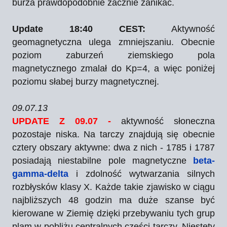
burza prawdopodobnie zacznie zanikać.
Update 18:40 CEST:
Aktywność
geomagnetyczna ulega zmniejszaniu. Obecnie
poziom zaburzeń ziemskiego pola
magnetycznego zmalał do Kp=4, a więc poniżej
poziomu słabej burzy magnetycznej.
09.07.13
UPDATE Z 09.07 -
aktywność słoneczna
pozostaje niska. Na tarczy znajdują się obecnie
cztery obszary aktywne: dwa z nich - 1785 i 1787
posiadają niestabilne pole magnetyczne
beta-
gamma-delta
i zdolność wytwarzania silnych
rozbłysków klasy X. Każde takie zjawisko w ciągu
najbliższych 48 godzin ma duże szanse być
kierowane w Ziemię dzięki przebywaniu tych grup
plam w pobliżu centralnych części tarczy. Niestety