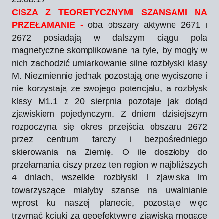
CISZA Z TEORETYCZNYMI SZANSAMI NA
PRZEŁAMANIE -
oba obszary aktywne 2671 i
2672 posiadają w dalszym ciągu pola
magnetyczne skomplikowane na tyle, by mogły w
nich zachodzić umiarkowanie silne rozbłyski klasy
M. Niezmiennie jednak pozostają one wyciszone i
nie korzystają ze swojego potencjału, a rozbłysk
klasy M1.1 z 20 sierpnia pozotaje jak dotąd
zjawiskiem pojedynczym. Z dniem dzisiejszym
rozpoczyna się okres przejścia obszaru 2672
przez centrum tarczy i bezpośredniego
skierowania na Ziemię. O ile doszłoby do
przełamania ciszy przez ten region w najbliższych
4 dniach, wszelkie rozbłyski i zjawiska im
towarzyszące miałyby szanse na uwalnianie
wprost ku naszej planecie, pozostaje więc
trzymać kciuki za geoefektywne zjawiska mogące