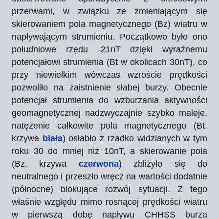
przerwami, w związku ze zmieniającym się
skierowaniem pola magnetycznego (Bz) wiatru w
napływającym strumieniu. Początkowo było ono
południowe rzędu -21nT dzięki wyraźnemu
potencjałowi strumienia (Bt w okolicach 30nT), co
przy niewielkim wówczas wzroście prędkości
pozwoliło na zaistnienie słabej burzy. Obecnie
potencjał strumienia do wzburzania aktywności
geomagnetycznej nadzwyczajnie szybko maleje,
natężenie całkowite pola magnetycznego (Bt,
krzywa
biała
) osłabło z rzadko widzianych w tym
roku 30 do mniej niż 10nT, a skierowanie pola
(Bz, krzywa
czerwona
) zbliżyło się do
neutralnego i przeszło wręcz na wartości dodatnie
(północne) blokujące rozwój sytuacji. Z tego
właśnie względu mimo rosnącej prędkości wiatru
w pierwszą dobę napływu CHHSS burza