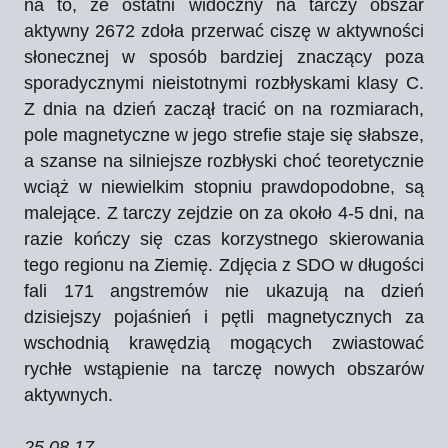
na to, że ostatni widoczny na tarczy obszar
aktywny 2672 zdoła przerwać ciszę w aktywności
słonecznej w sposób bardziej znaczący poza
sporadycznymi nieistotnymi rozbłyskami klasy C.
Z dnia na dzień zaczął tracić on na rozmiarach,
pole magnetyczne w jego strefie staje się słabsze,
a szanse na silniejsze rozbłyski choć teoretycznie
wciąż w niewielkim stopniu prawdopodobne, są
malejące. Z tarczy zejdzie on za około 4-5 dni, na
razie kończy się czas korzystnego skierowania
tego regionu na Ziemię. Zdjęcia z SDO w długości
fali 171 angstremów nie ukazują na dzień
dzisiejszy pojaśnień i pętli magnetycznych za
wschodnią krawędzią mogących zwiastować
rychłe wstąpienie na tarczę nowych obszarów
aktywnych.
25.08.17