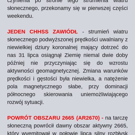
czynienia po stronie tego strumienia wiatru
słonecznego, przekonamy się w pierwszej części
weekendu.
JEDEN CHHSS ZAWIÓDŁ
- strumień wiatru
słonecznego podwyższonej prędkości uwalniany z
niewielkiej dziury koronalnej mający dotrzeć do
nas 31 lipca osiągnął Ziemię niemal dwie doby
później nie przyczyniając się do wzrostu
aktywności geomagnetycznej. Zmiana warunków
prędkości i gęstości była niewielka, a natężenie
pola magnetycznego słabe, przy dominacji
północnego skierowania uniemożliwiającego
rozwój sytuacji.
POWRÓT OBSZARU 2665 (AR2670) -
na tarczę
słoneczną powrócił dawny obszar aktywny 2665,
który wyemitował w połowie lipca silny rozbłysk