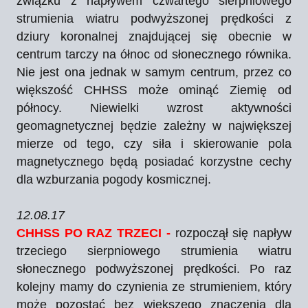
związku z napływem czwartego sierpniowego
strumienia wiatru podwyższonej prędkości z
dziury koronalnej znajdującej się obecnie w
centrum tarczy na ółnoc od słonecznego równika.
Nie jest ona jednak w samym centrum, przez co
większość CHHSS może ominąć Ziemię od
północy. Niewielki wzrost aktywności
geomagnetycznej będzie zależny w największej
mierze od tego, czy siła i skierowanie pola
magnetycznego będą posiadać korzystne cechy
dla wzburzania pogody kosmicznej.
12.08.17
CHHSS PO RAZ TRZECI -
rozpoczął się napływ
trzeciego sierpniowego strumienia wiatru
słonecznego podwyższonej prędkości. Po raz
kolejny mamy do czynienia ze strumieniem, który
może pozostać bez większego znaczenia dla