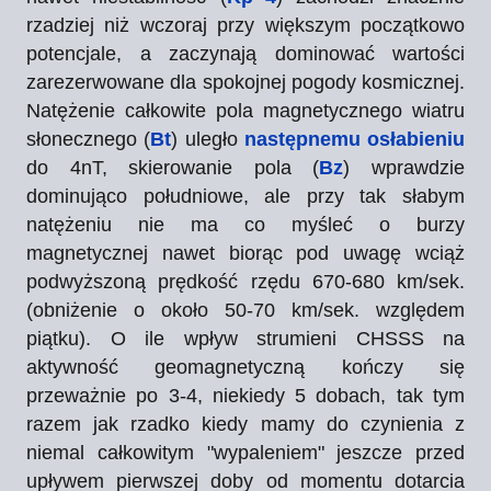
rzadziej niż wczoraj przy większym początkowo
potencjale, a zaczynają dominować wartości
zarezerwowane dla spokojnej pogody kosmicznej.
Natężenie całkowite pola magnetycznego wiatru
słonecznego (
Bt
) uległo
następnemu osłabieniu
do 4nT, skierowanie pola (
Bz
) wprawdzie
dominująco południowe, ale przy tak słabym
natężeniu nie ma co myśleć o burzy
magnetycznej nawet biorąc pod uwagę wciąż
podwyższoną prędkość rzędu 670-680 km/sek.
(obniżenie o około 50-70 km/sek. względem
piątku). O ile wpływ strumieni CHSSS na
aktywność geomagnetyczną kończy się
przeważnie po 3-4, niekiedy 5 dobach, tak tym
razem jak rzadko kiedy mamy do czynienia z
niemal całkowitym "wypaleniem" jeszcze przed
upływem pierwszej doby od momentu dotarcia