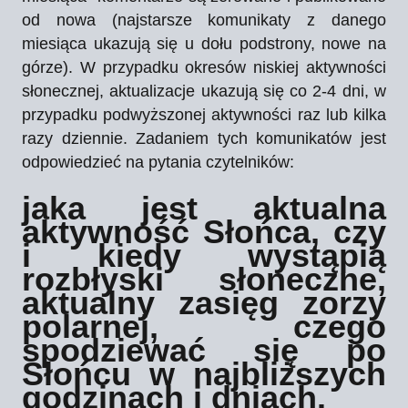
od nowa (najstarsze komunikaty z danego
miesiąca ukazują się u dołu podstrony, nowe na
górze).
W przypadku okresów niskiej aktywności
słonecznej, aktualizacje ukazują się co 2-4 dni, w
przypadku podwyższonej aktywności raz lub kilka
razy dziennie.
Zadaniem tych komunikatów jest
odpowiedzieć na pytania czytelników:
jaka jest aktualna
aktywność Słońca, czy
i kiedy wystąpią
rozbłyski słoneczne,
aktualny zasięg zorzy
polarnej, czego
spodziewać się po
Słońcu w najbliższych
godzinach i dniach.