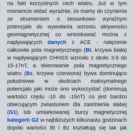
na fakt korzystnych cech wiatru. Już w tym
momencie widać wyraźnie, że mamy do czynienia
ze strumieniem o stosunkowo wyraźnym
potencjale do wywołania wzrostu aktywności
geomagnetycznej co wnioskować można z
napływających
danych
z ACE - natężenie
całkowite pola magnetycznego (
Bt
, krzywa biała)
w napływającym CHHSS wzrosło z około 3-5 do
15-17nT, a skierowanie pola magnetycznego
wiatru (
Bz
, krzywa czerwona) bywa dominująco
południowe w okolicach maksymalnego
potencjału jaki może ono wykorzystać (dominują
wartości rzędu -10 do -15nT) co jest bardzo
obiecującym zwiastunem dla zaistnienia słabej
(
G1
) lub umiarkowanej burzy magnetycznej
kategorii G2
w najbliższych kilkunastu godzinach
dopóki wartości Bt i Bz kształtują się tak jak