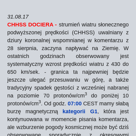
31.08.17
CHHSS DOCIERA -
strumień wiatru słonecznego
podwyższonej prędkości (CHHSS) uwalniany z
dziury koronalnej wspomnianej w komentarzu z
28 sierpnia, zaczyna napływać na Ziemię. W
ostatnich godzinach obserwowany jest
systematyczny wzrost prędkości wiatru z 430 do
650 km/sek. - granica ta najpewniej będzie
jeszcze ulegać przesuwaniu w górę, a także
tradycyjny spadek gęstości z wcześniej nabranej
3
na poziomie 70 protonów/cm
do poniżej 10
3
protonów/cm
. Od godz.
07:00
CEST mamy słabą
burzę magnetyczną
kategorii G1
, która jest
kontynuowana w momencie pisania komentarza,
ale wzburzenie pogody kosmicznej może być dziś
obserwowane sporadycznie z okresowymi