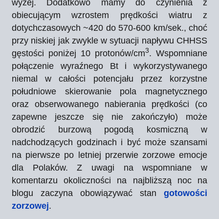
wyżej. Dodatkowo mamy do czynienia z
obiecującym wzrostem prędkości wiatru z
dotychczasowych ~420 do 570-600 km/sek., choć
przy niskiej jak zwykle w sytuacji napływu CHHSS
3
gęstości poniżej 10 protonów/cm
. Wspomniane
połączenie wyraźnego Bt i wykorzystywanego
niemal w całości potencjału przez korzystne
południowe skierowanie pola magnetycznego
oraz obserwowanego nabierania prędkości (co
zapewne jeszcze się nie zakończyło) może
obrodzić burzową pogodą kosmiczną w
nadchodzących godzinach i być może szansami
na pierwsze po letniej przerwie zorzowe emocje
dla Polaków. Z uwagi na wspomniane w
komentarzu okoliczności na najbliższą noc na
blogu zaczyna obowiązywać stan
gotowości
zorzowej
.