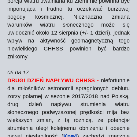
porcja wiatru uwalniana ku Ziemi nie powinna być
imponująca i trudno tu oczekiwać burzowej
pogody kosmicznej. Nieznaczna zmiana
warunków wiatru słonecznego może się
uwidocznić około 12 sierpnia (+/- 1 dzień), jednak
wpływ na aktywność geomagnetyczną tego
niewielkiego CHHSS powinien być bardzo
znikomy.
05.08.17
DRUGI DZIEŃ NAPŁYWU CHHSS -
niefortunnie
dla miłośników astronomii spragnionych debiutu
zorzy polarnej w sezonie 2017/2018 nad Polską,
drugi dzień napływu strumienia wiatru
słonecznego podwyższonej prędkości mija bez
większych zmian, z tą różnicą, że potencjał
strumienia uległ kolejnemu obniżeniu i obecnie
nawet niestabilność (
Kp=4
) zachodzi znacznie