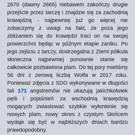
2670 (dawny 2665) niebawem zakończy drugie
przejście przez tarczę i znajdzie się za zachodnią
krawędzią - najpewniej już go więcej nie
zobaczymy z uwagi na fakt, że poza jego
zbliżaniem się do krawędzi traci on na swojej
powierzchni będąc w późnym etapie zaniku. Po
jego zejściu z tarczy, dostrzegalna z Ziemi półkula
słoneczna najpewniej ponownie stanie się
całkowicie pozbawiona plam. Do tej pory mieliśmy
56 dni z zerową liczbą Wolfa w 2017 roku.
Ponieważ zdjęcia z SDO wykonywane w długości
fali
171
angstremów nie ukazują jakichkolwiek
pętli i pojaśnień za wschodnią krawędzią
mogących zwiastować szybkie wyłonienie się
nowych plam, nowy okres z czystym Słońcem
wydaje się być w najbliższych dniach bardzo
prawdopodobny.