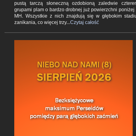
z
pustą tarczą słoneczną ozdobioną zaledwie czter
e
grupami plam o bardzo drobnej już powierzchni poniżej
MH. Wszystkie z nich znajdują się w głębokim stad
zanikania, co więcej trzy...
Czytaj całość