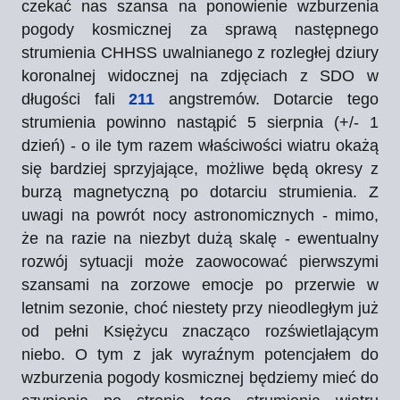
czekać nas szansa na ponowienie wzburzenia
pogody kosmicznej za sprawą następnego
strumienia CHHSS uwalnianego z rozległej dziury
koronalnej widocznej na zdjęciach z SDO w
długości fali
211
angstremów. Dotarcie tego
strumienia powinno nastąpić 5 sierpnia (+/- 1
dzień) - o ile tym razem właściwości wiatru okażą
się bardziej sprzyjające, możliwe będą okresy z
burzą magnetyczną po dotarciu strumienia. Z
uwagi na powrót nocy astronomicznych - mimo,
że na razie na niezbyt dużą skalę - ewentualny
rozwój sytuacji może zaowocować pierwszymi
szansami na zorzowe emocje po przerwie w
letnim sezonie, choć
niestety przy nieodległym już
od pełni Księżycu znacząco rozświetlającym
niebo
. O tym z jak wyraźnym potencjałem do
wzburzenia pogody kosmicznej będziemy mieć do