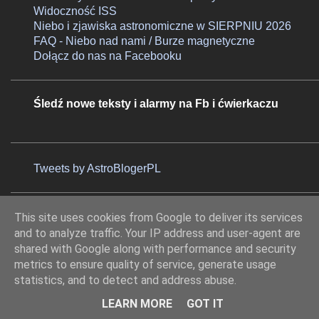
Widoczność ISS
Niebo i zjawiska astronomiczne w SIERPNIU 2026
FAQ - Niebo nad nami / Burze magnetyczne
Dołącz do nas na Facebooku
Śledź nowe teksty i alarmy na Fb i ćwierkaczu
Tweets by AstroBlogerPL
Obserwatorzy
This site uses cookies from Google to deliver its services
and to analyze traffic. Your IP address and user-agent are
shared with Google along with performance and security
metrics to ensure quality of service, generate usage
statistics, and to detect and address abuse.
LEARN MORE
GOT IT