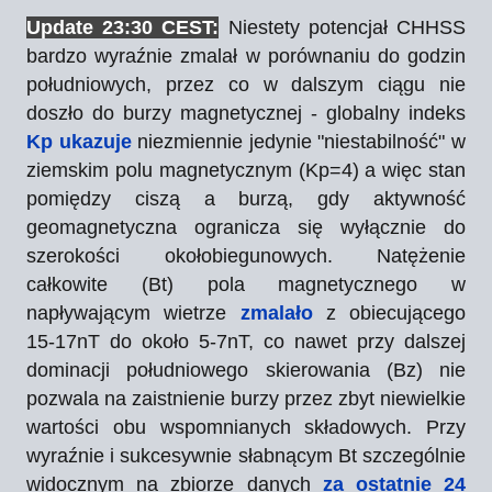
Update 23:30 CEST:
Niestety potencjał CHHSS
bardzo wyraźnie zmalał w porównaniu do godzin
południowych, przez co w dalszym ciągu nie
doszło do burzy magnetycznej - globalny indeks
Kp ukazuje
niezmiennie jedynie "niestabilność" w
ziemskim polu magnetycznym (Kp=4) a więc stan
pomiędzy ciszą a burzą, gdy aktywność
geomagnetyczna ogranicza się wyłącznie do
szerokości okołobiegunowych. Natężenie
całkowite (Bt) pola magnetycznego w
napływającym wietrze
zmalało
z obiecującego
15-17nT do około 5-7nT, co nawet przy dalszej
dominacji południowego skierowania (Bz) nie
pozwala na zaistnienie burzy przez zbyt niewielkie
wartości obu wspomnianych składowych. Przy
wyraźnie i sukcesywnie słabnącym Bt szczególnie
widocznym na zbiorze danych
za ostatnie 24