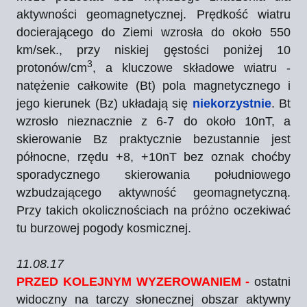
aktywności geomagnetycznej. Prędkość wiatru
docierającego do Ziemi wzrosła do około 550
km/sek., przy niskiej gęstości poniżej 10
3
protonów/cm
, a kluczowe składowe wiatru -
natężenie całkowite (Bt) pola magnetycznego i
jego kierunek (Bz) układają się
niekorzystnie
. Bt
wzrosło nieznacznie z 6-7 do około 10nT, a
skierowanie Bz praktycznie bezustannie jest
północne, rzędu +8, +10nT bez oznak choćby
sporadycznego skierowania południowego
wzbudzającego aktywność geomagnetyczną.
Przy takich okolicznościach na próżno oczekiwać
tu burzowej pogody kosmicznej.
11.08.17
PRZED KOLEJNYM WYZEROWANIEM -
ostatni
widoczny na tarczy słonecznej obszar aktywny