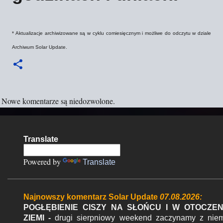
* Aktualizacje archiwizowane są w cyklu comiesięcznym i możliwe do odczytu w dziale
Archiwum Solar Update.
Nowe komentarze są niedozwolone.
K
o
m
Translate
e
Powered by
Translate
n
t
a
Najnowszy komentarz Solar Update
07.08.2026:
r
POGŁĘBIENIE CISZY NA SŁOŃCU I W OTOCZEN
ZIEMI -
drugi sierpniowy weekend zaczynamy z nie