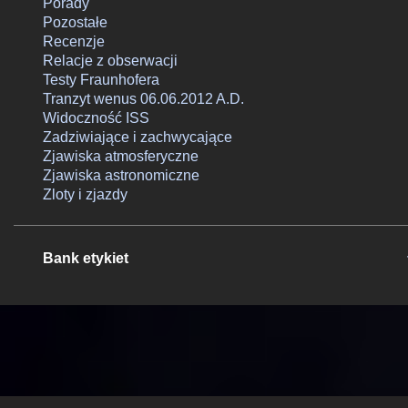
Porady
rzućmy okiem czego możemy o...
Pozostałe
Recenzje
Relacje z obserwacji
Testy Fraunhofera
Tranzyt wenus 06.06.2012 A.D.
Widoczność ISS
Zadziwiające i zachwycające
Zjawiska atmosferyczne
Zjawiska astronomiczne
Zloty i zjazdy
Bank etykiet