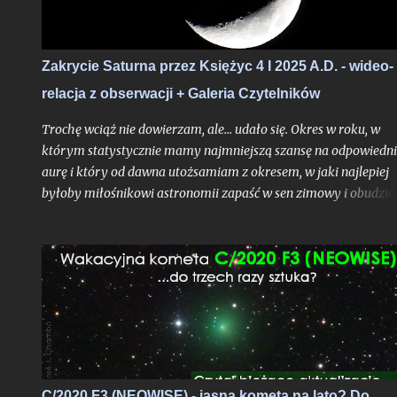
tłoczno.
Zakrycie Saturna przez Księżyc 4 I 2025 A.D. - wideo-
relacja z obserwacji + Galeria Czytelników
Trochę wciąż nie dowierzam, ale... udało się. Okres w roku, w
którym statystycznie mamy najmniejszą szansę na odpowiedn
aurę i który od dawna utożsamiam z okresem, w jaki najlepiej
byłoby miłośnikowi astronomii zapaść w sen zimowy i obudzić 
w marcu, tym razem - chyba naprawdę w drodze wyjątku
potwierdzającego regułę - okazał się czasem, kiedy obserwacja
jednego z największych hitów 2025 roku okazała się wykonaln
To zarazem dopiero druga po średnio-udanej okultacji Marsa z
2022 roku moja obserwacja zakrycia jasnej planety przez Księ
w warunkach nocy astronomicznej, ale pierwsza o porze
wieczornej. Są to zjawiska na tyle rzadko powtarzalne w dany
regionie, że pomimo kilkunastoletniego trwania w tym hobby n
było mi dotąd ani razu nacieszyć oczu widokiem okultacji na
C/2020 F3 (NEOWISE) - jasna kometa na lato? Do