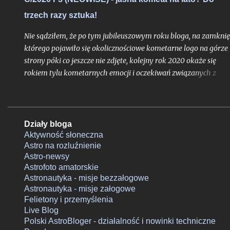
ciemnym niebie, chyba że dotyczyło to zakryć dziennych.
trzech razy sztuka!
Nie sądziłem, że po tym jubileuszowym roku bloga, na zamknię
którego pojawiło się okolicznościowe kometarne logo na górze
strony póki co jeszcze nie zdjęte, kolejny rok 2020 okaże się
rokiem tylu kometarnych emocji i oczekiwań związanych z
kometami typowanymi na widoczne nieuzbrojonym okiem. To 
trzeci w ostatnich miesiącach obiekt, który ma szansę przełam
barierę widoczności nieuzbrojonym okiem i który może nam
uatrakcyjnić drugą połowę sezonu białych nocy. Wprawdzie
Działy bloga
jeszcze żadna z dotychczasowych tegorocznych komet nie
Aktywność słoneczna
Astro na rozluźnienie
przyniosła nam ochów i achów na miarę prognozy - pierwsza
Astro-newsy
uległa fragmentacji blisko dwa miesiące przed peryhelium, dru
Astrofoto amatorskie
niespełna miesiąc przed peryhelium, zanikając i rozpraszając si
Astronautyka - misje bezzałogowe
po przejściu nad północną półkulę, a już na horyzoncie pojawia
Astronautyka - misje załogowe
się trzecia - C/2020 F3 (NEOWISE), która za kilka tygodni
Felietony i przemyślenia
osiągnie peryhelium aspirując w prognozie blasku do rangi dw
Live Blog
rozpadniętych poprzedniczek. Przyjrzyjmy się więc tej komecie 
Polski AstroBloger - działalność i nowinki techniczne