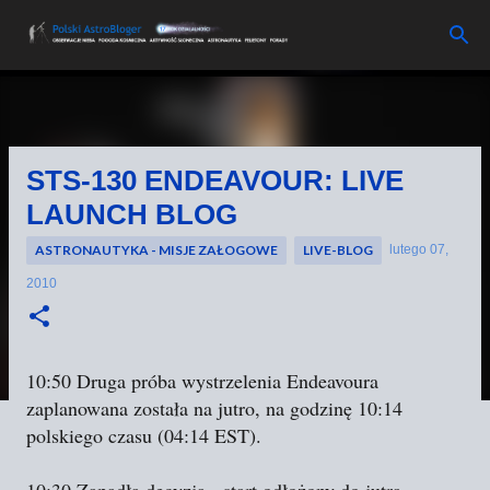
Przejdź do głównej zawartości
STS-130 ENDEAVOUR: LIVE
LAUNCH BLOG
ASTRONAUTYKA - MISJE ZAŁOGOWE
LIVE-BLOG
lutego 07,
2010
10:50 Druga próba wystrzelenia Endeavoura
zaplanowana została na jutro, na godzinę 10:14
polskiego czasu (04:14 EST).