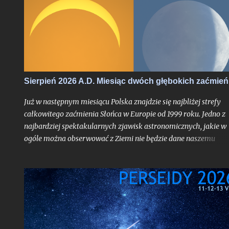
tym roku, trudno bowiem w najnowszej historii znaleźć
przypadek takiego sierpnia, który wiązałby się z astronomiczn
kumulacją wspaniałości na skalę jak w 2026 roku. O ile bowiem
najsłynniejszy rój meteorów nie jest dla tego miesiąca nowością
tyle fakt, że będzie on otoczony bardzo głębokimi zaćmieniami
zarówno Słońca jak i Księżyca - to już nawarstwienie zjawisk
wielkiego kalibru na skalę, jakiej chyba nikt z nas jeszcze nie
Sierpień 2026 A.D. Miesiąc dwóch głębokich zaćmień
doświadczył.
Już w następnym miesiącu Polska znajdzie się najbliżej strefy
całkowitego zaćmienia Słońca w Europie od 1999 roku. Jedno z
najbardziej spektakularnych zjawisk astronomicznych, jakie w
ogóle można obserwować z Ziemi nie będzie dane naszemu
krajowi, jak już mogą sugerować liczne sensacyjne nagłówki o
nadchodzącej "ciemności" w środku dnia bez precyzowania, o
który obszar kontynentu chodzi - spektakl ten rozegra się mię
innymi nad Hiszpanią. Choć faza całkowita z Polski dostrzegal
nie będzie, tak duża bliskość względem pasa jej widoczności
oznacza nieuchronnie, że znajdziemy się w strefie zaćmienia
częściowego o bardzo głębokiej fazie maksymalnej dochodzące