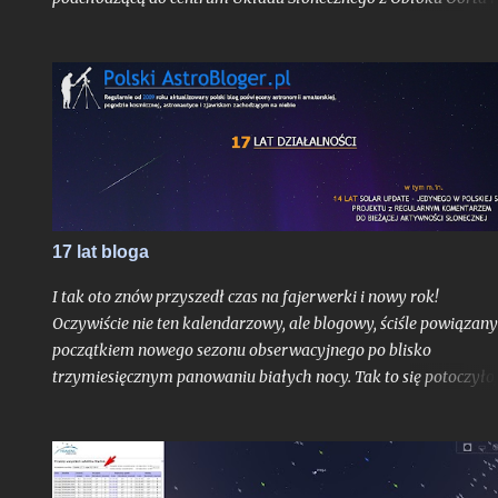
widoczną tylko jeden raz, o ile pierwsze obliczenia jej orbity nie
ulegną bardziej znaczącej aktualizacji. Obiekt już w trakcie
odkrycia był bardzo jasny jak na kometę, mając blask rzędu 10,
mag.
17 lat bloga
I tak oto znów przyszedł czas na fajerwerki i nowy rok!
Oczywiście nie ten kalendarzowy, ale blogowy, ściśle powiązany
początkiem nowego sezonu obserwacyjnego po blisko
trzymiesięcznym panowaniu białych nocy. Tak to się potoczyło,
właśnie ostatni dzień lipca stanowi dla mnie zawsze nie tylko
moment ostatniej białej nocy w danym sezonie. To czas, gdy
Ziemia niedługo po aphelium i maksymalnym dystansie od
Słońca w ciągu roku, zamyka swoje kolejne, już siedemnaste,