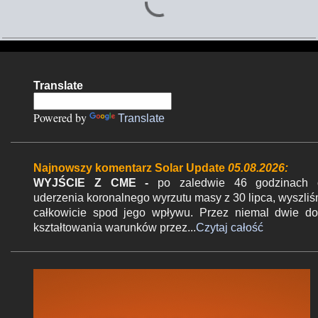
o
m
e
n
Translate
t
a
Powered by
Translate
r
z
Najnowszy komentarz Solar Update
05.08.2026:
e
WYJŚCIE Z CME -
po zaledwie 46 godzinach 
uderzenia koronalnego wyrzutu masy z 30 lipca, wyszli
całkowicie spod jego wpływu. Przez niemal dwie d
kształtowania warunków przez...
Czytaj całość