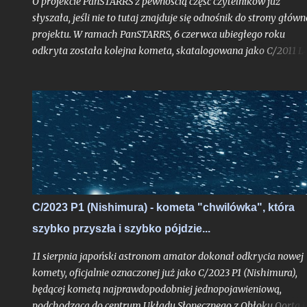
O projekcie PanSTARRS z pewnością część czytelników już
słyszała, jeśli nie to tutaj znajduje się odnośnik do strony główn
projektu. W ramach PanSTARRS, 6 czerwca ubiegłego roku
odkryta została kolejna kometa, skatalogowana jako C/2011 L4
Dzisiaj z mojej strony tylko krótkie napomknięcie o niej,
albowiem na wpis spod znaku "kometarnej prognozy" jest racz
zbyt wcześnie. - (Uwaga: w końcowej części tekstu nowe
aktualizacje prognoz ze stycznia 2013 roku). Kliknij jeśli chcesz 
razu przejść do uaktualnienia . - Kliknij w ten link, jeśli chcesz
przejść do aktualizacji z 05.05.2013 r.
C/2023 P1 (Nishimura) - kometa "chwilówka", która
szybko przyszła i szybko pójdzie...
11 sierpnia japoński astronom amator dokonał odkrycia nowej
komety, oficjalnie oznaczonej już jako C/2023 P1 (Nishimura),
będącej kometą najprawdopodobniej jednopojawieniową,
podchodzącą do centrum Układu Słonecznego z Obłoku Oorta i