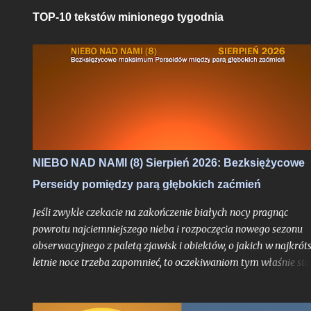
TOP-10 tekstów minionego tygodnia
NIEBO NAD NAMI (8) Sierpień 2026: Bezksiężycowe
Perseidy pomiędzy parą głębokich zaćmień
Jeśli zwykle czekacie na zakończenie białych nocy pragnąc
powrotu najciemniejszego nieba i rozpoczęcia nowego sezonu
obserwacyjnego z paletą zjawisk i obiektów, o jakich w najkrót
letnie noce trzeba zapomnieć, to oczekiwaniom tym właśnie sta
się zadość. Chyba nigdy jednak miesiąc przynoszący powrót no
astronomicznych nie był jeszcze wyczekiwany tak bardzo jak w