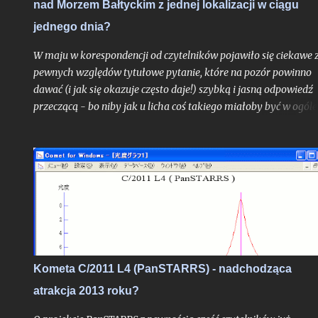
nad Morzem Bałtyckim z jednej lokalizacji w ciągu
Oczywiście jak zawsze pod głównym warunkiem: jeśli
zachmurzenie zrobi sobie od nas wakacje...
jednego dnia?
W maju w korespondencji od czytelników pojawiło się ciekawe 
pewnych względów tytułowe pytanie, które na pozór powinno
dawać (i jak się okazuje często daje!) szybką i jasną odpowiedź
przeczącą - bo niby jak u licha coś takiego miałoby być w ogóle
możliwe? Choć uproszczoną odpowiedź do autora problemu
przesłałem już kilka tygodni temu, poruszone zagadnienie
postanowiłem opisać teraz jeszcze szerzej w ramach całego tek
na blogu, albowiem stanowi ono bardzo interesujące zadanie
obserwacyjne, do wykonania którego chciałbym dziś zachęcić
zwłaszcza tych z Was, którzy mieszkają nad Morzem Bałtyckim
Kometa C/2011 L4 (PanSTARRS) - nadchodząca
atrakcja 2013 roku?