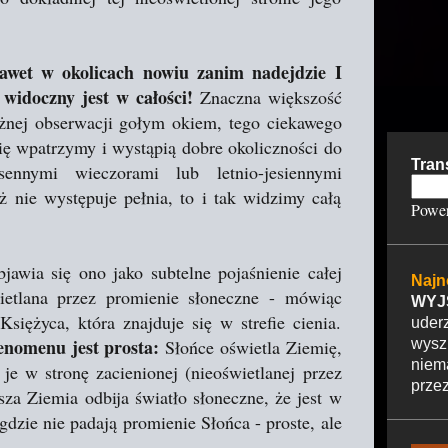
awet w okolicach nowiu zanim nadejdzie I
widoczny jest w całości!
Znaczna większość
żnej obserwacji gołym okiem, tego ciekawego
się wpatrzymy i wystąpią dobre okoliczności do
Tran
ennymi wieczorami lub letnio-jesiennymi
 nie występuje pełnia, to i tak widzimy całą
Powe
awia się ono jako subtelne pojaśnienie całej
Najn
świetlana przez promienie słoneczne - mówiąc
WYJ
siężyca, która znajduje się w strefie cienia.
uder
enomenu jest prosta:
Słońce oświetla Ziemię,
wysz
nie
je w stronę zacienionej (nieoświetlanej przez
przez
sza Ziemia odbija światło słoneczne, że jest w
gdzie nie padają promienie Słońca - proste, ale