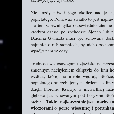
Nie każdy nów i jego okolice nadaje się
popielatego. Ponieważ światło to jest napraw
- a ten zapewni tylko odpowiednio ciemne 
krótkim czasie po zachodzie Słońca lub 
Dzienna Gwiazda musi być schowana dosta
najmniej o 6-8 stopniach, by niebo pociemni
wpadło nam w oczy.
Trudność w dostrzeganiu zjawiska na przest
zmiennym nachyleniem ekliptyki do linii hor
wzdłuż, której na niebie wędrują Słońce
popielatego potrzebujemy nachylenia eklip
dzięki któremu Księżyc w niewielkiej faz
głęboko już schowanym pod horyzont Słoń
Takie najkorzystniejsze nachyle
niebie.
wieczorami o porze wiosennej i porankami