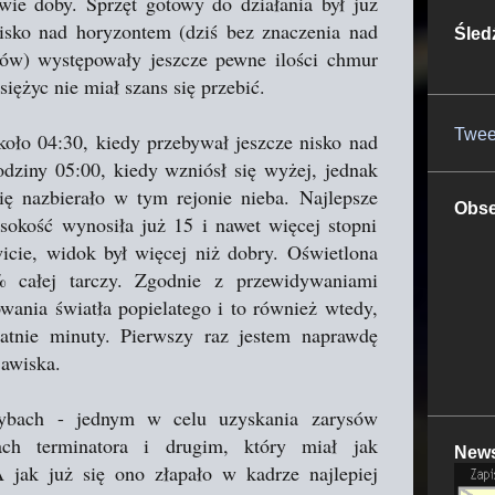
ie doby. Sprzęt gotowy do działania był już
isko nad horyzontem (dziś bez znaczenia nad
Śled
ków) występowały jeszcze pewne ilości chmur
siężyc nie miał szans się przebić.
Twee
koło 04:30, kiedy przebywał jeszcze nisko nad
dziny 05:00, kiedy wzniósł się wyżej, jednak
ię nazbierało w tym rejonie nieba. Najlepsze
Obse
sokość wynosiła już 15 i nawet więcej stopni
icie, widok był więcej niż dobry. Oświetlona
% całej tarczy. Zgodnie z przewidywaniami
ania światła popielatego i to również wtedy,
atnie minuty. Pierwszy raz jestem naprawdę
jawiska.
ybach - jednym w celu uzyskania zarysów
ach terminatora i drugim, który miał jak
News
A jak już się ono złapało w kadrze najlepiej