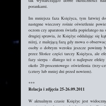
tak wystarczająco dobre okoliczności na
porankami.
Im mniejsza faza Księżyca, tym łatwiej do
następne wieczory rośnie oświetlenie powie
oczom czy aparatom światła popielatego na sk
drugiej sprawia, że Księżyc oddalając się k
niżej, z malejącą fazą gdy mowa o obserwac
osoby o dobrym wzroku jeszcze powinny by
przez Słońce części tarczy Księżyca, ale ef
fazy sierpa - dlatego też o najlepsze efekty
około 20-procentowego oświetlenia (trzy-
(cztery lub mniej dni przed nowiem).
***
Relacja i zdjęcia 25-26.09.2011
W aktualnym czasie Księżyc jest widoczn