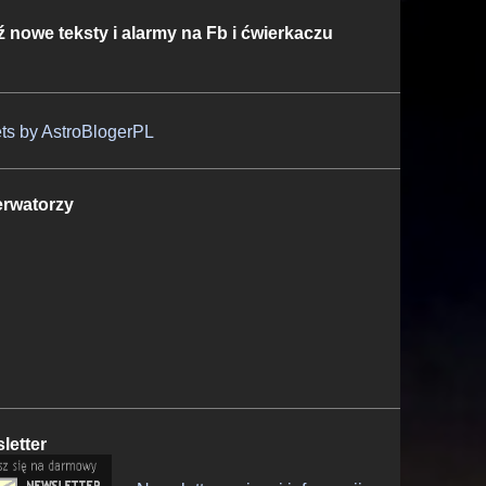
ź nowe teksty i alarmy na Fb i ćwierkaczu
ts by AstroBlogerPL
rwatorzy
letter