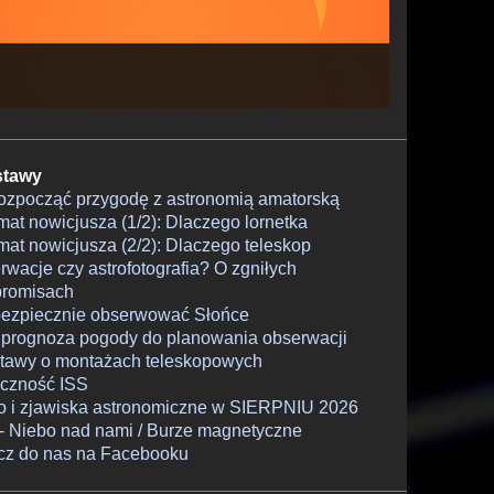
tawy
rozpocząć przygodę z astronomią amatorską
at nowicjusza (1/2): Dlaczego lornetka
at nowicjusza (2/2): Dlaczego teleskop
wacje czy astrofotografia? O zgniłych
romisach
bezpiecznie obserwować Słońce
 prognoza pogody do planowania obserwacji
tawy o montażach teleskopowych
czność ISS
o i zjawiska astronomiczne w SIERPNIU 2026
- Niebo nad nami / Burze magnetyczne
cz do nas na Facebooku