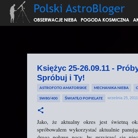
Księżyc 25-26.09.11 - Prób
Spróbuj i Ty!
ASTROFOTO AMATORSKIE
MECHANIKA NIEBA
O
SW80/400
ŚWIATŁO POPIELATE
września 25, 2011
Jako, że aktualny okres jest świetną ok
spróbowałem wykorzystać aktualnie panują
drugą połowę nocy, by przyjrzeć się nieco