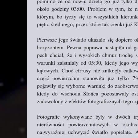
pomimo że od nowiu dzielą go już tylko dw
około godziny 03:00. Problem w tym, że n
którym, bo tyczy się to wszystkich kierun
piętra średniego, przez które tak cienki już K
Pierwsze jego światło ukazało się dopiero o
horyzontem. Pewna poprawa nastąpiła od go
pech chciał, że i wysokich chmur trochę s
warunki zaistniały od 05:30, kiedy jego wy
kątowych. Choć cirrusy nie zniknęły całkow
część powierzchni stanowiła już tylko 7
pojawiły się wyborne warunki do zaobserwow
kiedy do wschodu Słońca pozostawały ost
zadowolony z efektów fotograficznych tego z
Fotografie wykonywane były w dwóch tr
nierówności powierzchniowych w okolic
najwyraźniej uchwycić światło popielate. 