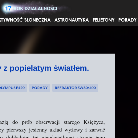
Przejdź do głównej zawartości
y z popielatym światłem.
LYMPUS E420
PORADY
REFRAKTOR SW80/400
azją do prób obserwacji starego Księżyca,
cy pierwszy jesienny układ wyżowy i zarwać
 dokładniej tej nieoświetlonej stronie jego