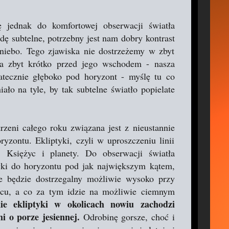
 jednak do komfortowej obserwacji światła
dę subtelne, potrzebny jest nam dobry kontrast
niebo. Tego zjawiska nie dostrzeżemy w zbyt
na zbyt krótko przed jego wschodem - nasza
tecznie głęboko pod horyzont - myślę tu co
ało na tyle, by tak subtelne światło popielate
rzeni całego roku związana jest z nieustannie
yzontu. Ekliptyki, czyli w uproszczeniu linii
, Księżyc i planety. Do obserwacji światła
tyki do horyzontu pod jak największym kątem,
ie będzie dostrzegalny możliwie wysoko przy
cu, a co za tym idzie na możliwie ciemnym
nie ekliptyki w okolicach nowiu zachodzi
 o porze jesiennej.
Odrobinę gorsze, choć i