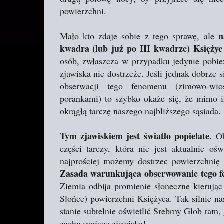
powierzchni.
n
Mało kto zdaje sobie z tego sprawę, ale
kwadra (lub już po III kwadrze) Księżyc 
osób, zwłaszcza w przypadku jedynie pobie
zjawiska nie dostrzeże. Jeśli jednak dobrze 
obserwacji tego fenomenu (zimowo-wios
porankami) to szybko okaże się, że mimo iż
okrągłą tarczę naszego najbliższego sąsiada.
Tym zjawiskiem jest światło popielate.
Obj
części tarczy, która nie jest aktualnie o
najprościej możemy dostrzec powierzchnię K
Zasada warunkująca obserwowanie tego f
Ziemia odbija promienie słoneczne kierując 
Słońce) powierzchni Księżyca. Tak silnie na
stanie subtelnie oświetlić Srebrny Glob tam, 
zachwycające zjawisko!