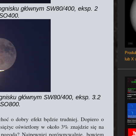
 ognisku głównym SW80/400, eksp. 2
ISO400.
Produk
lub X
ognisku głównym SW80/400, eksp. 3.2
 ISO800.
hoć o dobry efekt będzie trudniej. Dopiero o
Księżyc oświetlony w około 3% znajdzie się na
z pogodą? Najpewniej porównywalnie, bowiem