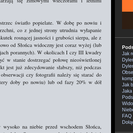
darzają się zimowymi wieczorami i letnimi
strzec światło popielate. W dobę po nowiu i
rzchni, co z jednej strony utrudnia wyłapanie
utek rosnącej jasności i grubości sierpa, ale z
ątowo od Słońca widoczny jest coraz wyżej (lub
Pods
jach porannych). W okolicach I czy III kwadry
Jak 
ć w stanie dostrzegać połowę nieoświetlonej
Dylem
ekt jest już zdecydowanie słabszy, niż podczas
Dylem
Obser
 obserwacji czy fotografii należy się starać do
komp
cztery doby po nowiu) lub od fazy 20% w dół
Jak 
Jaka
Pods
Wido
Nieb
FAQ 
Dołą
y wysoko na niebie przed wschodem Słońca,