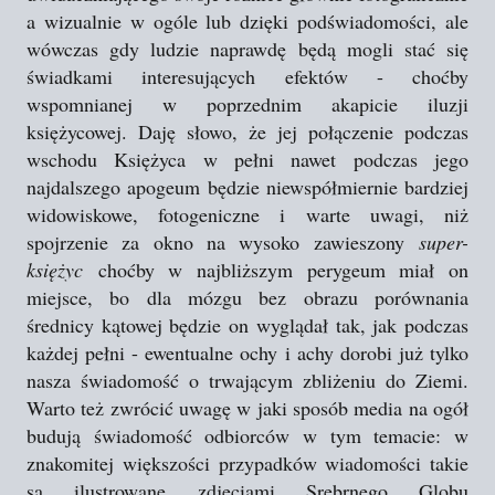
a wizualnie w ogóle lub dzięki podświadomości, ale
wówczas gdy ludzie naprawdę będą mogli stać się
świadkami interesujących efektów - choćby
wspomnianej w poprzednim akapicie iluzji
księżycowej. Daję słowo, że jej połączenie podczas
wschodu Księżyca w pełni nawet podczas jego
najdalszego apogeum będzie niewspółmiernie bardziej
widowiskowe, fotogeniczne i warte uwagi, niż
spojrzenie za okno na wysoko zawieszony
super-
księżyc
choćby w najbliższym perygeum miał on
miejsce, bo dla mózgu bez obrazu porównania
średnicy kątowej będzie on wyglądał tak, jak podczas
każdej pełni - ewentualne ochy i achy dorobi już tylko
nasza świadomość o trwającym zbliżeniu do Ziemi.
Warto też zwrócić uwagę w jaki sposób media na ogół
budują świadomość odbiorców w tym temacie: w
znakomitej większości przypadków wiadomości takie
są ilustrowane zdjęciami Srebrnego Globu