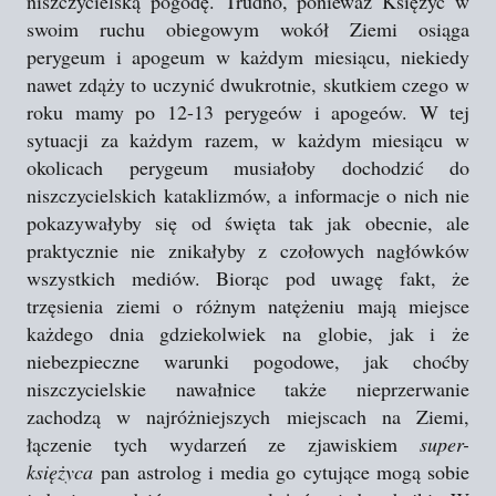
niszczycielską pogodę. Trudno, ponieważ Księżyc w
swoim ruchu obiegowym wokół Ziemi osiąga
perygeum i apogeum w każdym miesiącu, niekiedy
nawet zdąży to uczynić dwukrotnie, skutkiem czego w
roku mamy po 12-13 perygeów i apogeów. W tej
sytuacji za każdym razem, w każdym miesiącu w
okolicach perygeum musiałoby dochodzić do
niszczycielskich kataklizmów, a informacje o nich nie
pokazywałyby się od święta tak jak obecnie, ale
praktycznie nie znikałyby z czołowych nagłówków
wszystkich mediów. Biorąc pod uwagę fakt, że
trzęsienia ziemi o różnym natężeniu mają miejsce
każdego dnia gdziekolwiek na globie, jak i że
niebezpieczne warunki pogodowe, jak choćby
niszczycielskie nawałnice także nieprzerwanie
zachodzą w najróżniejszych miejscach na Ziemi,
łączenie tych wydarzeń ze zjawiskiem
super-
księżyca
pan astrolog i media go cytujące mogą sobie