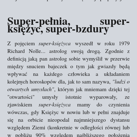
Super-pełnia, super-
księżyc, super-bzdury
Z pojęciem
super-księżyca
wyszedł w roku 1979
Richard Nolle... astrolog swoją drogą. Zgodnie z
definicją jaką pan astrolog sobie wymyślił w przerwie
między snuciem bajeczek o tym jak gwiazdy będą
wpływać na każdego człowieka a układaniem
kolejnych horoskopów dla, jak to sam nazywa,
"ludzi o
otwartych umysłach"
, którym jak mniemam dzięki tej
"otwartości" umysły istotnie wyparowały, ze
zjawiskiem
super-księżyca
mamy do czynienia
wówczas, gdy Księżyc w nowiu lub w pełni znajduje
się na orbicie nieopodal najmniejszego dystansu
względem Ziemi (konkretnie w odległości równej lub
w pobliżu 90% względem najbliższego położenia