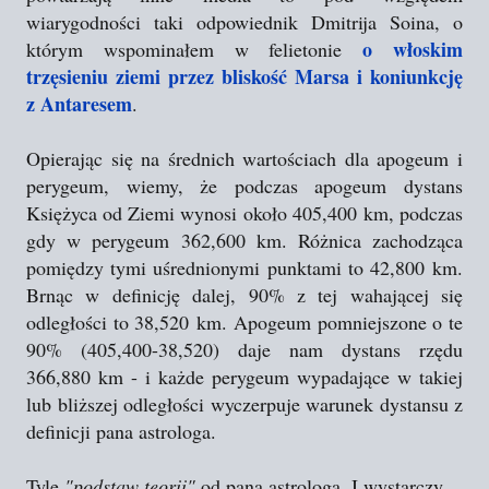
wiarygodności taki odpowiednik Dmitrija Soina, o
o włoskim
którym wspominałem w felietonie
trzęsieniu ziemi przez bliskość Marsa i koniunkcję
z Antaresem
.
Opierając się na średnich wartościach dla apogeum i
perygeum, wiemy, że podczas apogeum dystans
Księżyca od Ziemi wynosi około 405,400 km, podczas
gdy w perygeum 362,600 km. Różnica zachodząca
pomiędzy tymi uśrednionymi punktami to 42,800 km.
Brnąc w definicję dalej, 90% z tej wahającej się
odległości to 38,520 km. Apogeum pomniejszone o te
90% (405,400-38,520) daje nam dystans rzędu
366,880 km - i każde perygeum wypadające w takiej
lub bliższej odległości wyczerpuje warunek dystansu z
definicji pana astrologa.
Tyle
"podstaw teorii"
od pana astrologa. I wystarczy...