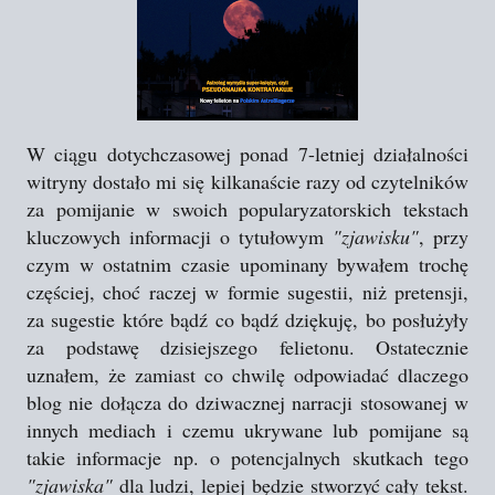
W ciągu dotychczasowej ponad 7-letniej działalności
witryny dostało mi się kilkanaście razy od czytelników
za pomijanie w swoich popularyzatorskich tekstach
kluczowych informacji o tytułowym
"zjawisku"
, przy
czym w ostatnim czasie upominany bywałem trochę
częściej, choć raczej w formie sugestii, niż pretensji,
za sugestie które bądź co bądź dziękuję, bo posłużyły
za podstawę dzisiejszego felietonu. Ostatecznie
uznałem, że zamiast co chwilę odpowiadać dlaczego
blog nie dołącza do dziwacznej narracji stosowanej w
innych mediach i czemu ukrywane lub pomijane są
takie informacje np. o potencjalnych skutkach tego
"zjawiska"
dla ludzi, lepiej będzie stworzyć cały tekst.