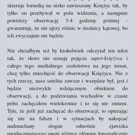
skieruje lornetkę na nisko zawieszony Księżyc tak, by
tylko on przebywał w polu widzenia, a następnie
powtórzy obserwację 3-4 godziny później -
gwarantuję, że nie ujrzy różnic w średnicy kątowej, bo
ich zwyczajnie nie będzie.
Nie chciałbym też by ktokolwiek odczytał ten tekst
tak, że skoro nie uznaję pojęcia
super-księżyca
i
całego tego medialnego szaleństwa na jego temat,
chcę tylko zniechęcić do obserwacji Księżyca. Nic z
tych rzeczy, nasz satelita zawsze i wszędzie był, jest i
będzie niezwykle wdzięcznym obiektem do
obserwacji, a do podziwiania wschodów w czasie
pełni zachęcałem wielokrotnie i to się nie zmieni.
Tyle, że jeśli już zachęcać do obserwacji, to opierając
się nie na fałszu i w sytuacjach by nakręcać
nadmuchany slogan odnośnie zjawiska
uwidaczniającego swoje różnice głównie fotograficznie