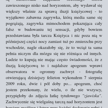
zawieszonego nisko nad horyzontem, aby wydawał się
większy właśnie za sprawą iluzji księżycowej - to
wyjątkowo zabawna zagrywka, którą media same się
pogrążają, zagrywka mimochodem pokazująca cały
fałsz w budowaniu tej sensacji, gdyby bowiem
przedstawiana była tarcza Księżyca i nic poza nią w
późniejszej części nocy zamiast tuż po zmierzchu przy
wschodzie, nagle okazałoby się, że to wciąż ta sama
pełnia niczym dla mózgu się nie różniąca od innych.
Ludzie to kupują nie mając często świadomości, że z
iluzją księżycową to i najdalsze apogeum wprawi
obserwatora w ogromny zachwyt - fotografię
otwierającą dzisiejszy felieton wykonałem 7 sierpnia
2009 roku, dwie i pół doby po... apogeum, choć
jestem przekonany, że wielu, o ile nie wszyscy,
przypięłoby do zdjęcia łatkę tytułowego
"zjawiska"
.
Zachwycenie się wielgaśną tarczą nad horyzontem jest
bowiem możliwe i łatwe przy każdej dosłownie pełni i