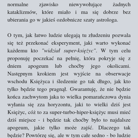
normalne zjawisko niewywołujące żadnych
kataklizmów, które miało i ma się dobrze bez
ubierania go w jakieś ozdobnicze szaty astrologa.
O tym, jak łatwo ludzie ulegają tu złudzeniu pozwala
się też przekonać eksperyment, jaki warto wykonać
każdemu kto
"widział super-księżyc"
. W tym celu
proponuję poczekać na pełnię, która pokryje się z
dniem apogeum lub choćby jego okolicami.
Następnym krokiem jest wyjście na obserwacje
wschodu Księżyca i śledzenie go tak długo, jak kto
tylko będzie tego pragnął. Gwarantuję, że nie będzie
końca zachwytom jaka to wielka pomarańczowa dynia
wyłania się zza horyzontu, jaki to wielki dziś jest
Księżyc, cóż to za super-turbo-hiper-księżyc musi mieć
dziś miejsce - i będzie tak choćby było to najdalsze
apogeum, jakie tylko może zajść. Dlaczego tak
będzie? Powtórzę się, ale w tym całe sedno - bo ludzie