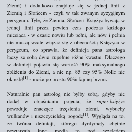
Ziemi) i dodatkowo znajduje się w jednej linii z
Ziemią i Słońcem - czyli w tak zwanym syzygijnym
perygeum. Tyle, że Ziemia, Słońce i Księżyc bywają w
jednej linii przez pewien czas podczas każdego
miesiąca - w czasie nowiu lub pełni, ale nów i pełnia
nie muszą wcale wiązać się z obecnością Księżyca w
perygeum, co sprawia, że definicja pana astrologa
łączy ze sobą dwie zupełnie różne kwestie. Dlaczego
w definicji pojawia się wartość 90% maksymalnego
zbliżenia do Ziemi, a nie np. 85 czy 95% Nolle nie
[1]
określił
- może po prostu 90% fajniej brzmi.
Naturalnie pan astrolog nie byłby sobą, gdyby nie
dodał w objaśnianiu pojęcia, że
super-księżyc
powoduje znaczące trzęsienia ziemi, wybuchy
[1]
wulkanów i niszczycielską pogodę
. Wygląda na to,
że twórca definicji, którego dyrdymały chętnie
powtarzają inne media to pod względem