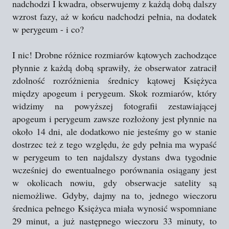
nadchodzi I kwadra, obserwujemy z każdą dobą dalszy
wzrost fazy, aż w końcu nadchodzi pełnia, na dodatek
w perygeum - i co?
I nic! Drobne różnice rozmiarów kątowych zachodzące
płynnie z każdą dobą sprawiły, że obserwator zatracił
zdolność rozróżnienia średnicy kątowej Księżyca
między apogeum i perygeum. Skok rozmiarów, który
widzimy na powyższej fotografii zestawiającej
apogeum i perygeum zawsze rozłożony jest płynnie na
około 14 dni, ale dodatkowo nie jesteśmy go w stanie
dostrzec też z tego względu, że gdy pełnia ma wypaść
w perygeum to ten najdalszy dystans dwa tygodnie
wcześniej do ewentualnego porównania osiągany jest
w okolicach nowiu, gdy obserwacje satelity są
niemożliwe. Gdyby, dajmy na to, jednego wieczoru
średnica pełnego Księżyca miała wynosić wspomniane
29 minut, a już następnego wieczoru 33 minuty, to