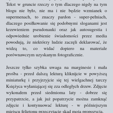
Tekst w gruncie rzeczy o tym dlaczego nigdy na tym
blogu nie było, nie ma i nie będzie wzmianek o
supermenach, to znaczy pardon - super-pełniach,
dlaczego posiłkowanie się podobnymi sloganami jest
krzewieniem pseudonauki oraz jak autosugestia i
odpowiednie urobienie świadomości przez media
powodują, że niektórzy ludzie zaczęli deklarować, że
widzą to, co widać dopiero na materiale
porównawczym uzyskanym fotograficznie.
Jeszcze tylko szybka uwaga na marginesie i mała
prośba - przed dalszą lekturą kliknijcie w powyższą
miniaturkę i przyjrzyjcie się tej wielgachnej tarczy
Księżyca wyłaniającej się zza odległych drzew. Zdjęcie
wykonałem przed siedmioma laty - dobrze się
przypatrzcie, a jak już popatrzycie można zamknąć
zdjęcie i kontynuować lekturę - w późniejszym
miejscu felietonu przeczytacie skąd moja propozycja.