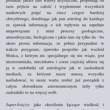
posiadać jakieś tam walory artystyczne, proponuję od
razu pójście na całość i wyplenienie wszystkich
naukowych pojęć na rzecz czegoś bardziej
chwytliwego, dorabiając jak pan astrolog do każdego
ze zjawisk informację o ich wpływie na zupełnie
niepowiązane z nimi procesy geologiczne,
atmosferyczne, biologiczne i jakie tam się tylko da - bo
skoro prosta informacja, że pełnia przypadnie w
trakcie perygeum, zjawisko pospolite jak wschód
Słońca, z którym nic specjalnego się nie wiąże, jest
niezrozumiała, nieciekawa i coraz częściej ubiera się
ją w ozdobniki od astrologów jak w zachodnich
mediach, za którymi nasze muszą wszystko
naśladować, to może warto zrobić już porządek z
całym słownikiem astronomicznym żeby tylko
zadziałało to na więcej osób.
Super-księżyc
jako określenie łączące wielkość i