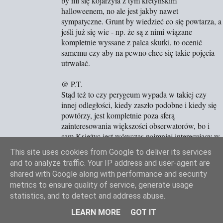
by mi się kojarzyła z tym kretyńskim
halloweenem, no ale jest jakby nawet
sympatyczne. Grunt by wiedzieć co się powtarza, a
jeśli już się wie - np. że są z nimi wiązane
kompletnie wyssane z palca skutki, to ocenić
samemu czy aby na pewno chce się takie pojęcia
utrwalać.
@ P.T.
Stąd też to czy perygeum wypada w takiej czy
innej odległości, kiedy zaszło podobne i kiedy się
powtórzy, jest kompletnie poza sferą
zainteresowania większości obserwatorów, bo i
sam Księżyc jest wówczas najmniej interesujący w
całym miesiącu. (nie licząc efektownego wschodu i
This site uses cookies from Google to deliver its services
zachodu) Kto nie widział, ten nie wie, że astro-
and to analyze traffic. Your IP address and user-agent are
amatorzy olewają pełnię, a wolą mało efektowną
shared with Google along with performance and security
na pierwszy rzut oka kwadrę, która jednak w
metrics to ensure quality of service, generate usage
większym powiększeniu przyprawia o zawrót
statistics, and to detect and address abuse.
głowy.
LEARN MORE
GOT IT