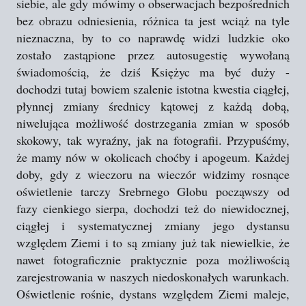
siebie, ale gdy mówimy o obserwacjach bezpośrednich
bez obrazu odniesienia, różnica ta jest wciąż na tyle
nieznaczna, by to co naprawdę widzi ludzkie oko
zostało zastąpione przez autosugestię wywołaną
świadomością, że dziś Księżyc ma być duży -
dochodzi tutaj bowiem szalenie istotna kwestia ciągłej,
płynnej zmiany średnicy kątowej z każdą dobą,
niwelująca możliwość dostrzegania zmian w sposób
skokowy, tak wyraźny, jak na fotografii. Przypuśćmy,
że mamy nów w okolicach choćby i apogeum. Każdej
doby, gdy z wieczoru na wieczór widzimy rosnące
oświetlenie tarczy Srebrnego Globu począwszy od
fazy cienkiego sierpa, dochodzi też do niewidocznej,
ciągłej i systematycznej zmiany jego dystansu
względem Ziemi i to są zmiany już tak niewielkie, że
nawet fotograficznie praktycznie poza możliwością
zarejestrowania w naszych niedoskonałych warunkach.
Oświetlenie rośnie, dystans względem Ziemi maleje,