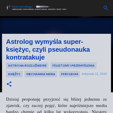
Przejdź do głównej zawartości
Astrolog wymyśla super-
księżyc, czyli pseudonauka
kontratakuje
ASTRO NA ROZLUŹNIENIE
FELIETONY I PRZEMYŚLENIA
KSIĘŻYC
MECHANIKA NIEBA
PERYGEUM
listopada 11, 2016
Dzisiaj proponuję przyjrzeć się bliżej jednemu ze
zjawisk, czy raczej pojęć, które najróżniejsze media
bardzo chętnie od kilku lat wykorzystują. Niestety