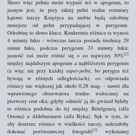
Skoro więc pełnia może wypaść też w apogeum, to
jasnym jest, że przy takiej pełni realne rozmiary
kątowe tarczy Księżyca na niebie będą odrobinę
mniejsze od pełni przypadającej w perygeum.
Odrobinę to słowo klucz. Konkretnie różnica ta wynosi
4 minuty łuku - wówczas tarcza posiada średnicę 29
minut łuku, podczas perygeum 33 minuty łuku;
[2]
jasność zaś może różnić się o co najwyżej 30%
między najdalszym apogeum a najbliższym perygeum
(a więc nie przy każdej
super-pełni
, bo perygea też
bywają w różnych odległościach), co odpowiada
różnicy nie większej jak około 0,28 mag. - nawet dla
wprawionego obserwatora trudno widocznej na
pierwszy rzut oka; gdyby odnieść ją do gwiazd byłaby
to różnica podobna do tej między Betelgeuzą (alfa
Oriona) a Aldebaranem (alfa Byka). Sęk w tym, że
aby dostrzec różnice w wielkości tarczy, należałoby
[3]
dokonać porównawczej fotografii
wykonanej