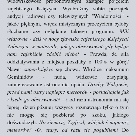
widowiskowość proponowałbym zastąpić pojęciem
zajebistego Księżyca. Wyobraźmy sobie początek
audycji radiowej czy telewizyjnych "Wiadomości" -
jakże pięknym, wręcz mistycznym przeżyciem byłoby
słuchanie czy oglądanie takiego programu.
Mili
widzowie - dziś w nocy zjawisko zajebistego Księżyca!
Zobaczcie w materiale, jak go obserwować gdy będzie
nam zajebiście zdobić niebo!
- Prawda, że siła
oddziaływania z miejsca poszłaby o 100% w górę?
Nawet
super-księżyc
się chowa. Wkrótce maksimum
Geminidów - nuda, widzowie zasypiają,
zainteresowanie astronomią upada.
Drodzy Widzowie,
przed nami ostry napieprz meteorów - posłuchajcie jak
i kiedy go obserwować!
- i od razu astronomia ma się
lepiej, dzień później wszyscy rozmawiają tylko o tym
nie mogąc się pozbierać po szoku, jakiego
doświadczyli.
No siemasz, Zygfryd, widziałeś napieprz
meteorów? -O, stary, od razu się pogubiłem!
Do