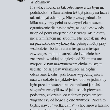
@ Zbigniew
Prawda, chociaż aż tak ostro znowu też bym nie
podchodził :-) Sam felieton też był pisany na luzie i
tak miał być odebrany. Nie przeczę jednak, że
kilka nocy przy pełni to rzeczywiście poważne
ograniczenie dla pasjonatów, na ogół jest wtedy
urlop od poważniejszych obserwacji, ale niestety
nic z tym fantem nie zrobimy. Nic jednak nie stoi
na przeszkodzie wykorzystać pełnię choćby przy
wschodzie - bo tu akurat miesiąc za miesiącem
zawsze jest miło popatrzeć, ale i zupełnie bez
znaczenia w jakiej odległości od Ziemi ma ona
miejsce. Z tym nazewnictwem chyba muszę tu
uściślić, bo są głosy wskazujące na błędne
odczytanie tekstu - jeśli komu wygodniej niech
nazywa cokolwiek jakkolwiek, dobrze jednak by
było przed powtarzaniem za mediami jakichś
sloganów zweryfikować jakie są ich pierwotne
podstawy, założenia, co z danym pojęciem jest
wiązane czy od kogo się ono wywodzi. Niech to
będzie nawet "wielka dynia" - choć znowu fatalnie