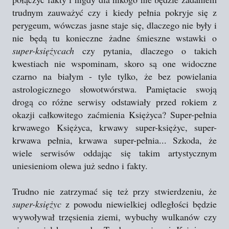
trudnym zauważyć czy i kiedy pełnia pokryje się z
perygeum, wówczas jasne staje się, dlaczego nie były i
nie będą tu konieczne żadne śmieszne wstawki o
super-księżycach
czy pytania, dlaczego o takich
kwestiach nie wspominam, skoro są one widoczne
czarno na białym - tyle tylko, że bez powielania
astrologicznego słowotwórstwa. Pamiętacie swoją
drogą co różne serwisy odstawiały przed rokiem z
okazji całkowitego zaćmienia Księżyca? Super-pełnia
krwawego Księżyca, krwawy super-księżyc, super-
krwawa pełnia, krwawa super-pełnia... Szkoda, że
wiele serwisów oddając się takim artystycznym
uniesieniom olewa już sedno i fakty.
Trudno nie zatrzymać się też przy stwierdzeniu, że
super-księżyc
z powodu niewielkiej odległości będzie
wywoływał trzęsienia ziemi, wybuchy wulkanów czy