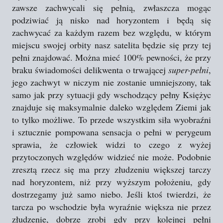
zawsze zachwycali się pełnią, zwłaszcza mogąc
podziwiać ją nisko nad horyzontem i będą się
zachwycać za każdym razem bez względu, w którym
miejscu swojej orbity nasz satelita będzie się przy tej
pełni znajdować. Można mieć 100% pewności, że przy
braku świadomości delikwenta o trwającej
super-pełni
,
jego zachwyt w niczym nie zostanie umniejszony, tak
samo jak przy sytuacji gdy wschodzący pełny Księżyc
znajduje się maksymalnie daleko względem Ziemi jak
to tylko możliwe. To przede wszystkim siła wyobraźni
i sztucznie pompowana sensacja o pełni w perygeum
sprawia, że człowiek widzi to czego z wyżej
przytoczonych względów widzieć nie może. Podobnie
zresztą rzecz się ma przy złudzeniu większej tarczy
nad horyzontem, niż przy wyższym położeniu, gdy
dostrzegamy już samo niebo. Jeśli ktoś twierdzi, że
tarcza po wschodzie była wyraźnie większa nie przez
złudzenie, dobrze zrobi gdy przy kolejnej pełni