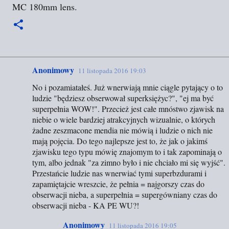
MC 180mm lens.
Anonimowy
11 listopada 2016 19:03
K
No i pozamiatałeś. Już wnerwiają mnie ciągle pytający o to
o
ludzie "będziesz obserwował superksiężyc?", "ej ma być
m
superpełnia WOW!". Przecież jest całe mnóstwo zjawisk na
e
niebie o wiele bardziej atrakcyjnych wizualnie, o których
żadne zeszmacone mendia nie mówią i ludzie o nich nie
n
mają pojęcia. Do tego najlepsze jest to, że jak o jakimś
t
zjawisku tego typu mówię znajomym to i tak zapominają o
a
tym, albo jednak "za zimno było i nie chciało mi się wyjść".
Przestańcie ludzie nas wnerwiać tymi superbzdurami i
r
zapamiętajcie wreszcie, że pełnia = najgorszy czas do
z
obserwacji nieba, a superpełnia = supergówniany czas do
e
obserwacji nieba - KA PE WU?!
Anonimowy
11 listopada 2016 19:05