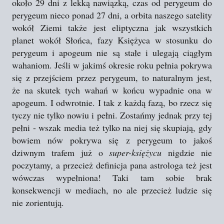
około 29 dni z lekką nawiązką, czas od perygeum do
perygeum nieco ponad 27 dni, a orbita naszego satelity
wokół Ziemi także jest eliptyczna jak wszystkich
planet wokół Słońca, fazy Księżyca w stosunku do
perygeum i apogeum nie są stałe i ulegają ciągłym
wahaniom. Jeśli w jakimś okresie roku pełnia pokrywa
się z przejściem przez perygeum, to naturalnym jest,
że na skutek tych wahań w końcu wypadnie ona w
apogeum. I odwrotnie. I tak z każdą fazą, bo rzecz się
tyczy nie tylko nowiu i pełni. Zostańmy jednak przy tej
pełni - wszak media też tylko na niej się skupiają, gdy
bowiem nów pokrywa się z perygeum to jakoś
dziwnym trafem już o
super-księżycu
nigdzie nie
poczytamy, a przecież definicja pana astrologa też jest
wówczas wypełniona! Taki tam sobie brak
konsekwencji w mediach, no ale przecież ludzie się
nie zorientują.