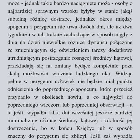
może - jednak takie bardzo naciągnięte może - osoby o
najbardziej sprawnym wzroku byłyby w stanie jakąś
subtelną różnicę dostrzec, jednakże okres między
apogeum i perygeum nie trwa dwóch dni, ale aż dwa
tygodnie i w ich trakcie zachodzące w sposób ciągły z
dnia na dzień niewielkie różnice dystansu połączone
ze zmieniającym się oświetleniem tarczy dodatkowo
utrudniającym postrzeganie rosnącej średnicy kątowej,
przekładają się na zmiany będące kompletnie poza
skalą możliwości widzenia ludzkiego oka. Widząc
pełnię w perygeum człowiek nie będzie miał punktu
odniesienia do poprzedniego apogeum, które przecież
przypadło w okolicach nowiu, a co najwyżej do
poprzedniego wieczoru lub poprzedniej obserwacji - a
ta jeśli, wypadła kilka dni wcześniej jeszcze bardziej
minimalizuje różnicę średnicy kątowej i zdolność jej
dostrzeżenia, bo w końcu Księżyc już w sposób
znaczny do perygeum się zbliżył. Jeśli zaś wypadła