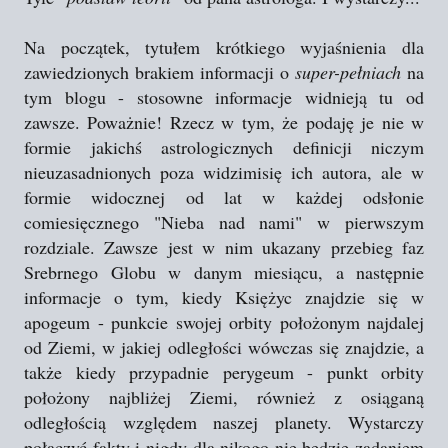
Na początek, tytułem krótkiego wyjaśnienia dla
zawiedzionych brakiem informacji o
super-pełniach
na
tym blogu - stosowne informacje widnieją tu od
zawsze. Poważnie! Rzecz w tym, że podaję je nie w
formie jakichś astrologicznych definicji niczym
nieuzasadnionych poza widzimisię ich autora, ale w
formie widocznej od lat w każdej odsłonie
comiesięcznego "Nieba nad nami" w pierwszym
rozdziale. Zawsze jest w nim ukazany przebieg faz
Srebrnego Globu w danym miesiącu, a następnie
informacje o tym, kiedy Księżyc znajdzie się w
apogeum - punkcie swojej orbity położonym najdalej
od Ziemi, w jakiej odległości wówczas się znajdzie, a
także kiedy przypadnie perygeum - punkt orbity
położony najbliżej Ziemi, również z osiąganą
odległością względem naszej planety. Wystarczy
połączyć fakty i nigdy dla nikogo nie będzie zadaniem