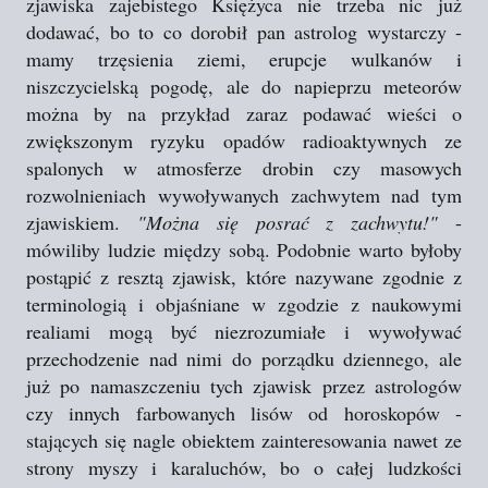
zjawiska zajebistego Księżyca nie trzeba nic już
dodawać, bo to co dorobił pan astrolog wystarczy -
mamy trzęsienia ziemi, erupcje wulkanów i
niszczycielską pogodę, ale do napieprzu meteorów
można by na przykład zaraz podawać wieści o
zwiększonym ryzyku opadów radioaktywnych ze
spalonych w atmosferze drobin czy masowych
rozwolnieniach wywoływanych zachwytem nad tym
zjawiskiem.
"Można się posrać z zachwytu!"
-
mówiliby ludzie między sobą. Podobnie warto byłoby
postąpić z resztą zjawisk, które nazywane zgodnie z
terminologią i objaśniane w zgodzie z naukowymi
realiami mogą być niezrozumiałe i wywoływać
przechodzenie nad nimi do porządku dziennego, ale
już po namaszczeniu tych zjawisk przez astrologów
czy innych farbowanych lisów od horoskopów -
stających się nagle obiektem zainteresowania nawet ze
strony myszy i karaluchów, bo o całej ludzkości