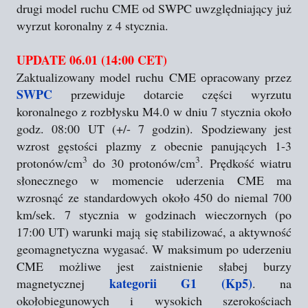
drugi model ruchu CME od SWPC uwzględniający już
wyrzut koronalny z 4 stycznia.
UPDATE 06.01 (14:00 CET)
Zaktualizowany model ruchu CME opracowany przez
SWPC
przewiduje dotarcie części wyrzutu
koronalnego z rozbłysku M4.0 w dniu 7 stycznia około
godz. 08:00 UT (+/- 7 godzin). Spodziewany jest
wzrost gęstości plazmy z obecnie panujących 1-3
3
3
protonów/cm
do 30 protonów/cm
. Prędkość wiatru
słonecznego w momencie uderzenia CME ma
wzrosnąć ze standardowych około 450 do niemal 700
km/sek. 7 stycznia w godzinach wieczornych (po
17:00 UT) warunki mają się stabilizować, a aktywność
geomagnetyczna wygasać. W maksimum po uderzeniu
CME możliwe jest zaistnienie słabej burzy
kategorii G1 (Kp5)
magnetycznej
. na
okołobiegunowych i wysokich szerokościach