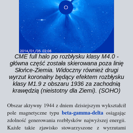
CME full halo po rozbłysku klasy M4.0 -
główna część została skierowana poza linię
Słońce-Ziemia. Widoczny również drugi
wyrzut koronalny będący efektem rozbłysku
klasy M1.9 z obszaru 1936 za zachodnią
krawędzią (nieistotny dla Ziemi). (SOHO)
Obszar aktywny 1944 z dniem dzisiejszym wykształcił
beta-gamma-delta
pole magnetyczne typu
osiągając
zdolność generowania rozbłysków najwyższej energii.
Każde takie zjawisko stowarzyszone z wyrzutami