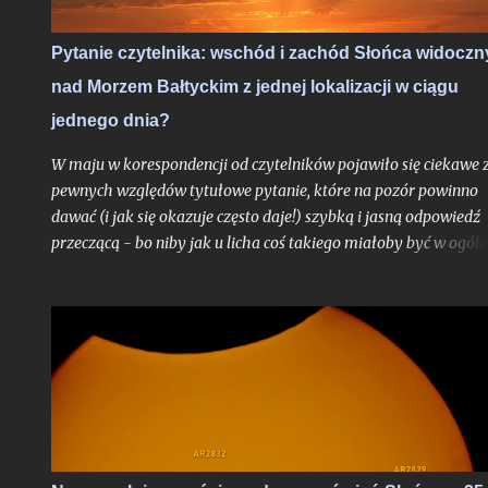
wskazówek odnośnie najbardziej lubianego przez amatorów
wakacyjnego roju meteorów, których tylko w jedną noc może
Pytanie czytelnika: wschód i zachód Słońca widoczn
ujrzeć więcej, niż większość ludzi zobaczy przez całe życie.
nad Morzem Bałtyckim z jednej lokalizacji w ciągu
Oczywiście jak zawsze pod głównym warunkiem: jeśli
zachmurzenie zrobi sobie od nas wakacje...
jednego dnia?
W maju w korespondencji od czytelników pojawiło się ciekawe 
pewnych względów tytułowe pytanie, które na pozór powinno
dawać (i jak się okazuje często daje!) szybką i jasną odpowiedź
przeczącą - bo niby jak u licha coś takiego miałoby być w ogóle
możliwe? Choć uproszczoną odpowiedź do autora problemu
przesłałem już kilka tygodni temu, poruszone zagadnienie
postanowiłem opisać teraz jeszcze szerzej w ramach całego tek
na blogu, albowiem stanowi ono bardzo interesujące zadanie
obserwacyjne, do wykonania którego chciałbym dziś zachęcić
zwłaszcza tych z Was, którzy mieszkają nad Morzem Bałtyckim