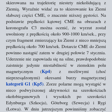
skierowana na trajektorię niestety niekolidującą z
Ziemią. Wyraźnie widać za to skierowanie ku Ziemi
słabszej części CME, o znacznie niższej gęstości. Na
podstawie prędkości kątowej CME na obrazach z
koronografu C3 można ocenić, że wyrzut został
uwolniony z prędkością około 900-1000 km/sek., przy
czym fragment zmierzający ku Ziemi z nieco mniejszą
prędkością około 700 km/sek. Dotarcie CME do Ziemi
powinno nastąpić zatem w drugiej połowie 7 stycznia.
Uderzenie nie zapowiada się na silne, prawdopodobnie
zaistnieje jedynie niestabilność w ziemskim polu
Kp4
magnetycznym (
) z możliwymi (choć
nieprzesądzonymi) okresami burzy magnetycznej
kategorii G1 (Kp5)
. Zorze polarne mogą wystąpić w
nieco podwyższonej aktywności na szerokościach
okołobiegunowych i wysokich po szerokości
Edynburga (Szkocja), Göteborg (Szwecja) i Rygi
(Łotwa). W dniu jutrzejszym powinniśmy zobaczyć