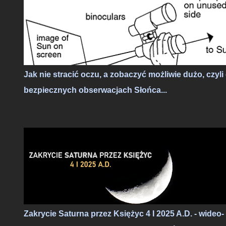
znacznie częściej znajdują się w strefie dnia orbitalnego (znajdu
się się w świetle słonecznym, będąc widocznymi z naszego kraju
a jeśli są to Starlinki to na niebie zaczyna robić się naprawdę
tłoczno.
Jak nie stracić oczu, a zobaczyć możliwie dużo, czyli
bezpiecznych obserwacjach Słońca...
Zakrycie Saturna przez Księżyc 4 I 2025 A.D. - wideo-