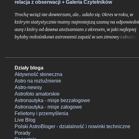
relacja z obserwacji + Galeria Czytelników
Trochę wciąż nie dowierzam, ale... udało się. Okres w roku, w
którym statystycznie mamy najmniejszą szansę na odpowiedn
aurę i który od dawna utożsamiam z okresem, w jaki najlepiej
byłoby miłośnikowi astronomii zapaść w sen zimowy i obudzić 
w marcu, tym razem - chyba naprawdę w drodze wyjątku
potwierdzającego regułę - okazał się czasem, kiedy obserwacja
jednego z największych hitów 2025 roku okazała się wykonaln
To zarazem dopiero druga po średnio-udanej okultacji Marsa z
Działy bloga
2022 roku moja obserwacja zakrycia jasnej planety przez Księ
Aktywność słoneczna
Astro na rozluźnienie
w warunkach nocy astronomicznej, ale pierwsza o porze
Astro-newsy
wieczornej. Są to zjawiska na tyle rzadko powtarzalne w dany
Astrofoto amatorskie
regionie, że pomimo kilkunastoletniego trwania w tym hobby n
Astronautyka - misje bezzałogowe
było mi dotąd ani razu nacieszyć oczu widokiem okultacji na
Astronautyka - misje załogowe
ciemnym niebie, chyba że dotyczyło to zakryć dziennych.
Felietony i przemyślenia
Live Blog
Polski AstroBloger - działalność i nowinki techniczne
Porady