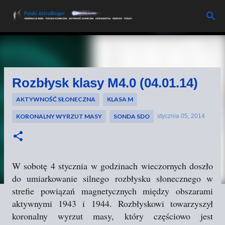
Przejdź do głównej zawartości
Rozbłysk klasy M4.0 (04.01.14)
AKTYWNOŚĆ SŁONECZNA
KLASA M
KORONALNY WYRZUT MASY
SONDA SDO
stycznia 05, 2014
W sobotę 4 stycznia w godzinach wieczornych doszło
do umiarkowanie silnego rozbłysku słonecznego w
strefie powiązań magnetycznych między obszarami
aktywnymi 1943 i 1944. Rozbłyskowi towarzyszył
koronalny wyrzut masy, który częściowo jest