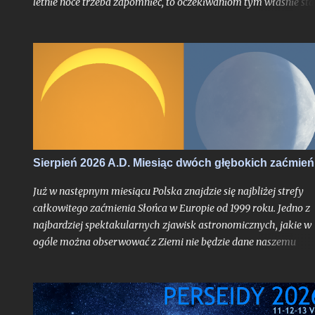
letnie noce trzeba zapomnieć, to oczekiwaniom tym właśnie sta
się zadość. Chyba nigdy jednak miesiąc przynoszący powrót no
astronomicznych nie był jeszcze wyczekiwany tak bardzo jak w
tym roku, trudno bowiem w najnowszej historii znaleźć
przypadek takiego sierpnia, który wiązałby się z astronomiczn
kumulacją wspaniałości na skalę jak w 2026 roku. O ile bowiem
najsłynniejszy rój meteorów nie jest dla tego miesiąca nowością
tyle fakt, że będzie on otoczony bardzo głębokimi zaćmieniami
zarówno Słońca jak i Księżyca - to już nawarstwienie zjawisk
wielkiego kalibru na skalę, jakiej chyba nikt z nas jeszcze nie
Sierpień 2026 A.D. Miesiąc dwóch głębokich zaćmień
doświadczył.
Już w następnym miesiącu Polska znajdzie się najbliżej strefy
całkowitego zaćmienia Słońca w Europie od 1999 roku. Jedno z
najbardziej spektakularnych zjawisk astronomicznych, jakie w
ogóle można obserwować z Ziemi nie będzie dane naszemu
krajowi, jak już mogą sugerować liczne sensacyjne nagłówki o
nadchodzącej "ciemności" w środku dnia bez precyzowania, o
który obszar kontynentu chodzi - spektakl ten rozegra się mię
innymi nad Hiszpanią. Choć faza całkowita z Polski dostrzegal