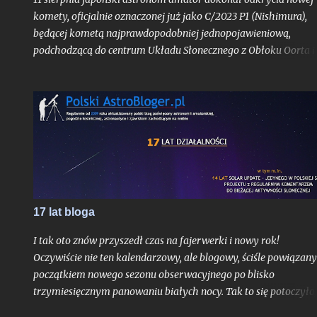
komety, oficjalnie oznaczonej już jako C/2023 P1 (Nishimura),
będącej kometą najprawdopodobniej jednopojawieniową,
podchodzącą do centrum Układu Słonecznego z Obłoku Oorta i
widoczną tylko jeden raz, o ile pierwsze obliczenia jej orbity nie
ulegną bardziej znaczącej aktualizacji. Obiekt już w trakcie
odkrycia był bardzo jasny jak na kometę, mając blask rzędu 10,
mag.
17 lat bloga
I tak oto znów przyszedł czas na fajerwerki i nowy rok!
Oczywiście nie ten kalendarzowy, ale blogowy, ściśle powiązany
początkiem nowego sezonu obserwacyjnego po blisko
trzymiesięcznym panowaniu białych nocy. Tak to się potoczyło,
właśnie ostatni dzień lipca stanowi dla mnie zawsze nie tylko