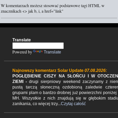
ś
W komentarzach możesz stosować podstawowe tagi HTML w
l
znacznikach <> jak b, i, a href="link"
i
j
k
o
m
Translate
e
n
Powered by
Translate
t
a
r
Najnowszy komentarz Solar Update
07.08.2026:
z
POGŁĘBIENIE CISZY NA SŁOŃCU I W OTOCZEN
ZIEMI -
drugi sierpniowy weekend zaczynamy z nie
pustą tarczą słoneczną ozdobioną zaledwie czter
grupami plam o bardzo drobnej już powierzchni poniżej
MH. Wszystkie z nich znajdują się w głębokim stad
zanikania, co więcej trzy...
Czytaj całość