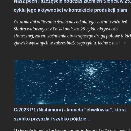
Nasz pech i szczęście podczas zaćmień Słońca w 25.
cyklu jego aktywności w kontekście produkcji plam
Ostatnie dni odliczania dzielą nas od piątego z ośmiu zaćmień
Słońca widocznych z Polski podczas 25. cyklu aktywności
słonecznej, zatem zaćmienia otwierającego drugą połowę takic
zjawisk wpisanych w zakres bieżącego cyklu. Jedno z nich - w
czerwcu 2020 roku - było wprawdzie ledwie brzegowe i na
kilkanaście minut dotknęło jedynie polskiej części Bieszczad, al
skoro przynajmniej garstka Polaków mogła je ujrzeć nie ruszaj
się ze swojego miejsca zamieszkania to nie ma podstaw by je w
statystyce pominąć. Rok 2020 był czasem, gdy obecny cykl
słoneczny klasyfikowany od grudnia 2019 roku, dopiero
raczkował. Trudno było więc oczekiwać aby tarcza Słońca była
już urozmaicona jakimikolwiek plamami mogącymi uatrakcyjn
nam widoki i fotografie zaćmienia, jakkolwiek pomijalne by on
C/2023 P1 (Nishimura) - kometa "chwilówka", która
nie było. Liczba Wolfa była wówczas wyzerowana.
szybko przyszła i szybko pójdzie...
11 sierpnia japoński astronom amator dokonał odkrycia nowej