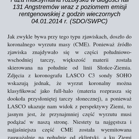
131 Angstremów wraz z poziomem emisji
rentgenowskiej z godzin wieczornych
04.01.2014 r. (SDO/SWPC)
Jak zwykle bywa przy tego typu zjawiskach, doszło do
koronalnego wyrzutu masy (CME). Ponieważ źródło
zjawiska znajdywało się w części południowo-
wschodniej tarczy, większość materii została
skierowana na południe od linii Słońce-Ziemia.
Zdjęcia z koronografu LASCO C3 sondy SOHO
wskazują jednak, że wyrzut koronalny można
klasyfikować jako full-halo (materia rozprasza się
dookoła przysłoniętej tarczy słonecznej), a ponieważ
LASCO ukazuje nam widok z perspektywy Ziemi, to
jasnym jest, że przynajmniej część wyrzutu musi
podążać w naszą stronę. Niestety ta najgęstsza i
najjaśniejsza część CME została wyemitowana
zauważalnie na południe od ekliptyki, a ku Ziemi