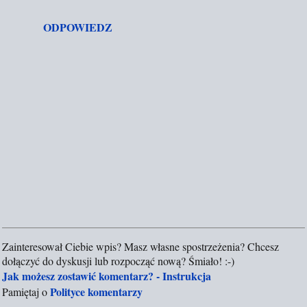
a
r
ODPOWIEDZ
z
e
Zainteresował Ciebie wpis? Masz własne spostrzeżenia? Chcesz
P
dołączyć do dyskusji lub rozpocząć nową? Śmiało! :-)
r
Jak możesz zostawić komentarz? - Instrukcja
z
Polityce komentarzy
Pamiętaj o
e