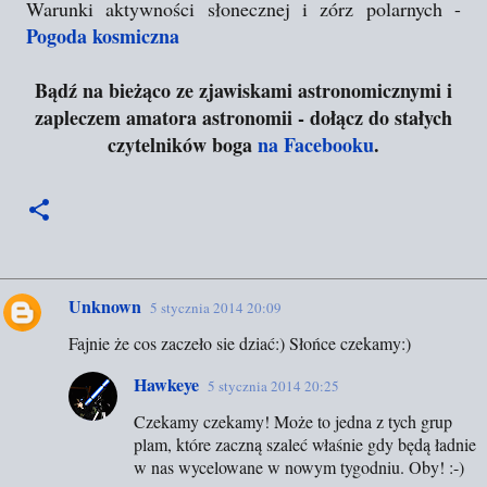
Warunki aktywności słonecznej i zórz polarnych -
Pogoda kosmiczna
Bądź na bieżąco ze zjawiskami astronomicznymi i
zapleczem amatora astronomii - dołącz do stałych
czytelników boga
na Facebooku
.
Unknown
5 stycznia 2014 20:09
K
Fajnie że cos zaczeło sie dziać:) Słońce czekamy:)
o
m
Hawkeye
5 stycznia 2014 20:25
e
Czekamy czekamy! Może to jedna z tych grup
n
plam, które zaczną szaleć właśnie gdy będą ładnie
t
w nas wycelowane w nowym tygodniu. Oby! :-)