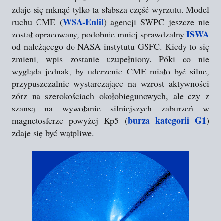
zdaje się mknąć tylko ta słabsza część wyrzutu. Model
WSA-Enlil
ruchu CME (
) agencji SWPC jeszcze nie
ISWA
został opracowany, podobnie mniej sprawdzalny
od należącego do NASA instytutu GSFC. Kiedy to się
zmieni, wpis zostanie uzupełniony. Póki co nie
wygląda jednak, by uderzenie CME miało być silne,
przypuszczalnie wystarczające na wzrost aktywności
zórz na szerokościach okołobiegunowych, ale czy z
szansą na wywołanie silniejszych zaburzeń w
burza kategorii G1
magnetosferze powyżej Kp5 (
)
zdaje się być wątpliwe.