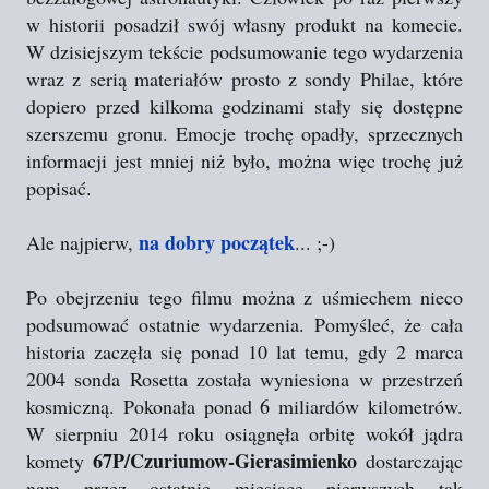
w historii posadził swój własny produkt na komecie.
W dzisiejszym tekście podsumowanie tego wydarzenia
wraz z serią materiałów prosto z sondy Philae, które
dopiero przed kilkoma godzinami stały się dostępne
szerszemu gronu. Emocje trochę opadły, sprzecznych
informacji jest mniej niż było, można więc trochę już
popisać.
na dobry początek
Ale najpierw,
... ;-)
Po obejrzeniu tego filmu można z uśmiechem nieco
podsumować ostatnie wydarzenia. Pomyśleć, że cała
historia zaczęła się ponad 10 lat temu, gdy 2 marca
2004 sonda Rosetta została wyniesiona w przestrzeń
kosmiczną. Pokonała ponad 6 miliardów kilometrów.
W sierpniu 2014 roku osiągnęła orbitę wokół jądra
67P/Czuriumow-Gierasimienko
komety
dostarczając
nam przez ostatnie miesiące pierwszych tak