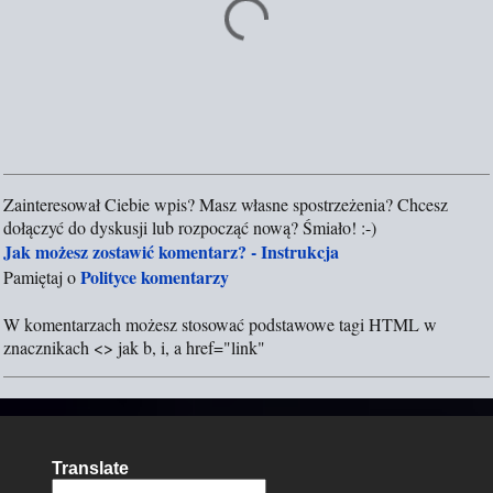
Zainteresował Ciebie wpis? Masz własne spostrzeżenia? Chcesz
P
dołączyć do dyskusji lub rozpocząć nową? Śmiało! :-)
r
Jak możesz zostawić komentarz? - Instrukcja
z
Polityce komentarzy
Pamiętaj o
e
ś
W komentarzach możesz stosować podstawowe tagi HTML w
l
znacznikach <> jak b, i, a href="link"
i
j
k
o
m
Translate
e