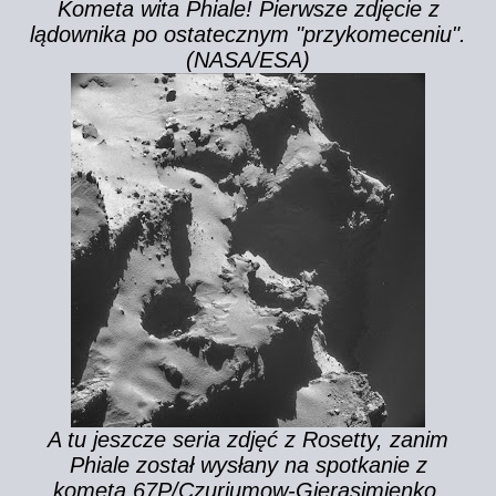
Kometa wita Phiale! Pierwsze zdjęcie z
lądownika po ostatecznym "przykomeceniu".
(NASA/ESA)
A tu jeszcze seria zdjęć z Rosetty, zanim
Phiale został wysłany na spotkanie z
kometą 67P/Czuriumow-Gierasimienko.