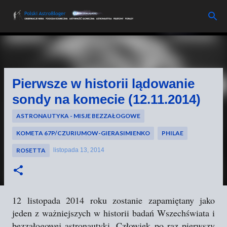
Przejdź do głównej zawartości
Pierwsze w historii lądowanie
sondy na komecie (12.11.2014)
ASTRONAUTYKA - MISJE BEZZAŁOGOWE
KOMETA 67P/CZURIUMOW-GIERASIMIENKO
PHILAE
ROSETTA
listopada 13, 2014
12 listopada 2014 roku zostanie zapamiętany jako
jeden z ważniejszych w historii badań Wszechświata i
bezzałogowej astronautyki. Człowiek po raz pierwszy