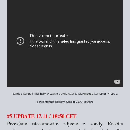
Zapis z kontroli misji ESA w czasie potwierdzenia pierwszego kontaktu Phiale z
powierzchnią komety. Credit: ESA/Reuters
#5 UPDATE 17.11 / 18:50 CET
Przesłano niesamowite zdjęcie z sondy Rosetta