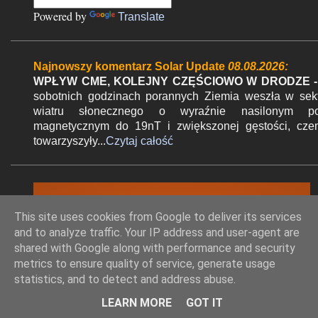
n
Powered by
Translate
t
a
r
Najnowszy komentarz Solar Update
08.08.2026:
z
WPŁYW CME, KOLEJNY CZĘŚCIOWO W DRODZE -
sobotnich godzinach porannych Ziemia weszła w sek
wiatru słonecznego o wyraźnie nasilonym po
magnetycznym do 19nT i zwiększonej gęstości, cz
towarzyszyły...
Czytaj całość
This site uses cookies from Google to deliver its services
and to analyze traffic. Your IP address and user-agent are
shared with Google along with performance and security
metrics to ensure quality of service, generate usage
statistics, and to detect and address abuse.
LEARN MORE
GOT IT