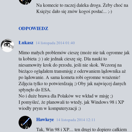
n
Na komecie to raczej daleka droga. Żeby choć na
t
Księżyc dało się znów kogoś posłać... ;-)
a
r
ODPOWIEDZ
z
Łukasz
14 listopada 2014 01:40
e
Mimo małych problemów cieszę (może nie tak ogromne jak
ta kobieta ;) ) ale jednak cieszę się. Dla nauki to
niesamowity krok do przodu, jeśli nie skok. Wczoraj na
bieżąco oglądałem transmisję z oderwaniem lądownika aż
po lądowanie. A sama kometa robi ogromne wrażenie!
Zdjęcia tylko to potwierdzają ;) Oby jak najwięcej danych
spłynęło do ESA.
No i duże brawa dla Polaków we wkład w misję ;)
I pomyśleć, że planowali to wtedy, jak Windows 98 i XP
wiodły prym w komputeryzacji ;)
Hawkeye
14 listopada 2014 12:11
Tak, Win 98 i XP.... ten drugi to dopiero całkiem