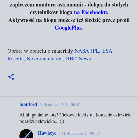
zapleczem amatora astronomii - dołącz do stałych
czytelników bloga
na Facebooku
.
Aktywność na blogu możesz też śledzić przez profil
GooglePlus
.
Oprac. w oparciu o materiały
NASA JPL
,
ESA
Rosetta
,
Kosmonauta.net
,
BBC News
.
manfred
14 listopada 2014 00:15
K
Ahhh genialne foty! Ciekawe kiedy na komecie człowiek
o
posadzi człowieka... :))
m
e
Hawkeye
14 listopada 2014 00:36