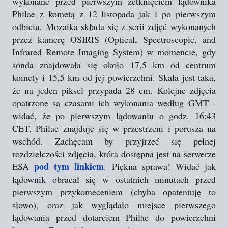
wykonane przed pierwszym zetknięciem lądownika
Philae z kometą z 12 listopada jak i po pierwszym
odbiciu. Mozaika składa się z serii zdjęć wykonanych
przez kamerę OSIRIS (Optical, Spectroscopic, and
Infrared Remote Imaging System) w momencie, gdy
sonda znajdowała się około 17,5 km od centrum
komety i 15,5 km od jej powierzchni. Skala jest taka,
że na jeden piksel przypada 28 cm. Kolejne zdjęcia
opatrzone są czasami ich wykonania według GMT -
widać, że po pierwszym lądowaniu o godz. 16:43
CET, Philae znajduje się w przestrzeni i porusza na
wschód. Zachęcam by przyjrzeć się pełnej
rozdzielczości zdjęcia, która dostępna jest na serwerze
pod tym linkiem
ESA
. Piękna sprawa! Widać jak
lądownik obracał się w ostatnich minutach przed
pierwszym przykomeceniem (chyba opatentuję to
słowo), oraz jak wyglądało miejsce pierwszego
lądowania przed dotarciem Philae do powierzchni