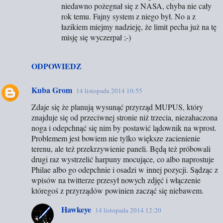
niedawno pożegnał się z NASA, chyba nie cały
rok temu. Fajny system z niego był. No a z
łazikiem miejmy nadzieję, że limit pecha już na tę
misję się wyczerpał ;-)
ODPOWIEDZ
Kuba Grom
14 listopada 2014 10:55
Zdaje się że planują wysunąć przyrząd MUPUS, który
znajduje się od przeciwnej stronie niż trzecia, niezahaczona
noga i odepchnąć się nim by postawić lądownik na wprost.
Problemem jest bowiem nie tylko większe zacienienie
terenu, ale też przekrzywienie paneli. Będą też próbowali
drugi raz wystrzelić harpuny mocujące, co albo naprostuje
Philae albo go odepchnie i osadzi w innej pozycji. Sądząc z
wpisów na twitterze przesył nowych zdjęć i włączenie
któregoś z przyrządów powinien zacząć się niebawem.
Hawkeye
14 listopada 2014 12:20