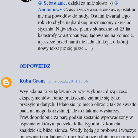
@ Sebastianie
, dzięki za miłe słowo :-)
@
Anonimowy
Czasy rzeczywiście ciekawe, ostatnio
nie ma powodów do nudy. Ostatni kwartał tego
roku to chyba najbardziej urozmaicony okres od
stycznia. Największe plamy słoneczne od 25 lat,
katastrofy w astronautyce, lądowanie na komecie,
a jeszcze przed nami nie lada atrakcja, o której
nowy tekst już się pisze... :-)
ODPOWIEDZ
Kuba Grom
15 listopada 2014 13:36
Wygląda na to że lądownik zdążył wykonać dużą część
eksperymentów i teraz praktycznie zajmuje się tylko
przesyłem danych. Udało się go nieco obrócić tak że światło
pada na niego korzystniej, ale to i tak nie wystarczy.
Prawdopodobnie za parę godzin zostanie wprowadzony w
uśpienie w którym poczeka kilka tygodni aż kometa
znajdzie się bliżej słońca. Wtedy będą go próbowali włączyć
ponownie i podładować, oraz być może odbić przy pomocy