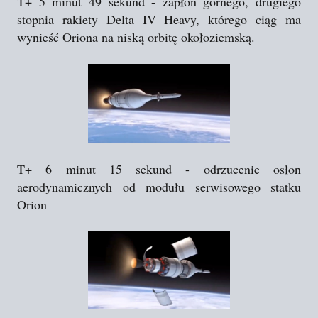
T+ 5 minut 49 sekund - zapłon górnego, drugiego
stopnia rakiety Delta IV Heavy, którego ciąg ma
wynieść Oriona na niską orbitę okołoziemską.
T+ 6 minut 15 sekund - odrzucenie osłon
aerodynamicznych od modułu serwisowego statku
Orion