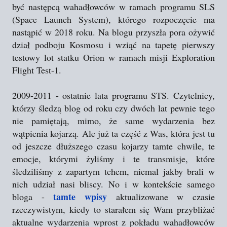
być następcą wahadłowców w ramach programu SLS
(Space Launch System), którego rozpoczęcie ma
nastąpić w 2018 roku. Na blogu przyszła pora ożywić
dział podboju Kosmosu i wziąć na tapetę pierwszy
testowy lot statku Orion w ramach misji Exploration
Flight Test-1.
2009-2011 - ostatnie lata programu STS. Czytelnicy,
którzy śledzą blog od roku czy dwóch lat pewnie tego
nie pamiętają, mimo, że same wydarzenia bez
wątpienia kojarzą. Ale już ta część z Was, która jest tu
od jeszcze dłuższego czasu kojarzy tamte chwile, te
emocje, którymi żyliśmy i te transmisje, które
śledziliśmy z zapartym tchem, niemal jakby brali w
nich udział nasi bliscy. No i w kontekście samego
tamte wpisy
bloga -
aktualizowane w czasie
rzeczywistym, kiedy to starałem się Wam przybliżać
aktualne wydarzenia wprost z pokładu wahadłowców