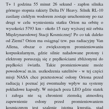
T+ 1 godzina 55 minut 26 sekund - zapłon silnika
górnego stopnia rakiety Delta IV Heavy. Silnik RL-10
zasilany ciekłym wodorem zostaje uruchomiony po raz
drugi w celu wyniesienia statku Orion na orbitę o
wysokości 5793 km - około 15 razy wyższej niż orbita
Międzynarodowej Stacji Kosmicznej! Po co tak daleko
od Ziemi? Orion ma osiągnąć tzw. pas radiacyjny Van
Allena, obszar o zwiększonym promieniowaniu
korpuskularnym, gdzie silnie naładowane protony i
elektrony poruszają się z prędkościami zbliżonymi do
prędkości światła. Takie promieniowanie może
powodować m.in. uszkodzenia satelitów - w tej części
misji NASA chce przetestować osłony Oriona przed
radiacją i poznać jej ewentualny wpływ na systemy
pokładowe kapsuły. W misjach poza LEO gdzie statek
i załoga nie są chronieni ziemską atmosferą
zapewnienie osłony przed promieniowaniem
kosmicznym jest szalenie istotną kwestią, stąd