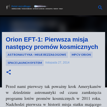
Przejdź do głównej zawartości
Orion EFT-1: Pierwsza misja
następcy promów kosmicznych
ASTRONAUTYKA - MISJE BEZZAŁOGOWE
MPCV ORION
SPACE LAUNCH SYSTEM
listopada 27, 2014
Przed nami pierwszy tak poważny krok Amerykanów
w dziedzinie astronautyki od czasu zamknięcia
programu lotów promów kosmicznych w 2011 roku.
Nadchodzi pierwsza w historii misja statku mającego