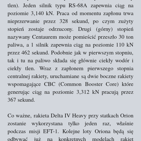
tlen). Jeden silnik typu RS-68A zapewnia ciąg na
poziomie 3,140 kN. Praca od momentu zapłonu trwa
nieprzerwanie przez 328 sekund, po czym zużyty
stopień zostaje odrzucony. Drugi (górny) stopień
nazywany Centaurem może pomieścić przeszło 30 ton
paliwa, a 1 silnik zapewnia ciąg na poziomie 110 kN
przez 462 sekund. Podobnie jak w pierwszym stopniu,
tak i tu na paliwo składa się głównie ciekły wodór i
ciekły tlen. Wraz z zapłonem pierwszego stopnia
centralnej rakiety, uruchamiane są dwie boczne rakiety
wspomagające CBC (Common Booster Core) które
generując ciąg na poziomie 3,312 kN pracują przez
367 sekund.
Co ważne, rakieta Delta IV Heavy przy statkach Orion
zostanie wykorzystana tylko jeden raz, właśnie
podczas misji EFT-1. Kolejne loty Oriona będą się
odbywać już na konkretnych modelach rakiet