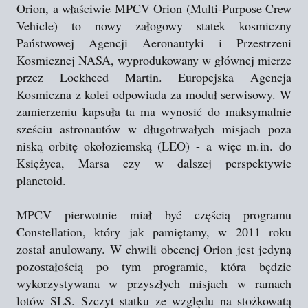
Orion, a właściwie MPCV Orion (Multi-Purpose Crew
Vehicle) to nowy załogowy statek kosmiczny
Państwowej Agencji Aeronautyki i Przestrzeni
Kosmicznej NASA, wyprodukowany w głównej mierze
przez Lockheed Martin. Europejska Agencja
Kosmiczna z kolei odpowiada za moduł serwisowy. W
zamierzeniu kapsuła ta ma wynosić do maksymalnie
sześciu astronautów w długotrwałych misjach poza
niską orbitę okołoziemską (LEO) - a więc m.in. do
Księżyca, Marsa czy w dalszej perspektywie
planetoid.
MPCV pierwotnie miał być częścią programu
Constellation, który jak pamiętamy, w 2011 roku
został anulowany. W chwili obecnej Orion jest jedyną
pozostałością po tym programie, która będzie
wykorzystywana w przyszłych misjach w ramach
lotów SLS. Szczyt statku ze względu na stożkowatą