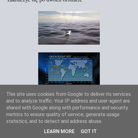
Zestawienie kluczowych momentów misji
This site uses cookies from Google to deliver its services
EFT-1 w odniesieniu do orbit, na których
and to analyze traffic. Your IP address and user-agent are
znajdywać się będzie wówczas Orion.
shared with Google along with performance and security
(NASA)
metrics to ensure quality of service, generate usage
statistics, and to detect and address abuse.
No i przebrnęliście do końca wpisu. Przed nami
LEARN MORE
GOT IT
naprawdę ekscytujące wydarzenie. Mimo, że ten