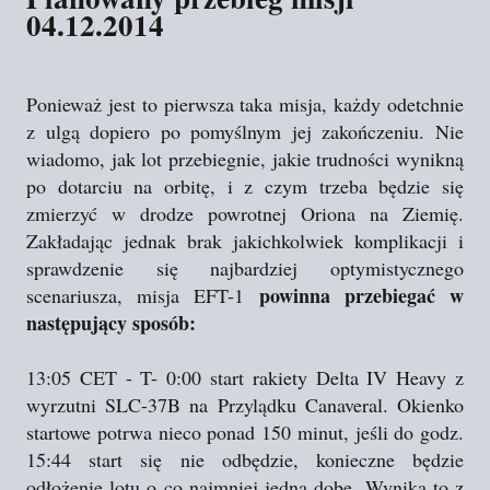
04.12.2014
Ponieważ jest to pierwsza taka misja, każdy odetchnie
z ulgą dopiero po pomyślnym jej zakończeniu. Nie
wiadomo, jak lot przebiegnie, jakie trudności wynikną
po dotarciu na orbitę, i z czym trzeba będzie się
zmierzyć w drodze powrotnej Oriona na Ziemię.
Zakładając jednak brak jakichkolwiek komplikacji i
sprawdzenie się najbardziej optymistycznego
powinna przebiegać w
scenariusza, misja EFT-1
następujący sposób:
13:05 CET - T- 0:00 start rakiety Delta IV Heavy z
wyrzutni SLC-37B na Przylądku Canaveral. Okienko
startowe potrwa nieco ponad 150 minut, jeśli do godz.
15:44 start się nie odbędzie, konieczne będzie
odłożenie lotu o co najmniej jedną dobę. Wynika to z