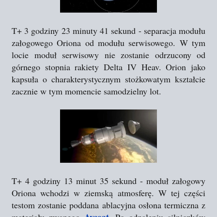
T+ 3 godziny 23 minuty 41 sekund - separacja modułu
załogowego Oriona od modułu serwisowego. W tym
locie moduł serwisowy nie zostanie odrzucony od
górnego stopnia rakiety Delta IV Heav. Orion jako
kapsuła o charakterystycznym stożkowatym kształcie
zacznie w tym momencie samodzielny lot.
T+ 4 godziny 13 minut 35 sekund - moduł załogowy
Oriona wchodzi w ziemską atmosferę. W tej części
testom zostanie poddana ablacyjna osłona termiczna z
Avcoat
materiału zwanego
. Po odpaleniu silniczków