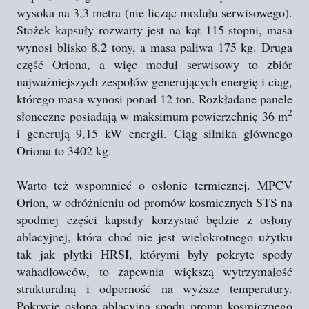
wysoka na 3,3 metra (nie licząc modułu serwisowego).
Stożek kapsuły rozwarty jest na kąt 115 stopni, masa
wynosi blisko 8,2 tony, a masa paliwa 175 kg. Druga
część Oriona, a więc moduł serwisowy to zbiór
najważniejszych zespołów generujących energię i ciąg,
którego masa wynosi ponad 12 ton. Rozkładane panele
2
słoneczne posiadają w maksimum powierzchnię 36 m
i generują 9,15 kW energii. Ciąg silnika głównego
Oriona to 3402 kg.
Warto też wspomnieć o osłonie termicznej. MPCV
Orion, w odróżnieniu od promów kosmicznych STS na
spodniej części kapsuły korzystać będzie z osłony
ablacyjnej, która choć nie jest wielokrotnego użytku
tak jak płytki HRSI, którymi były pokryte spody
wahadłowców, to zapewnia większą wytrzymałość
strukturalną i odporność na wyższe temperatury.
Pokrycie osłoną ablacyjną spodu promu kosmicznego