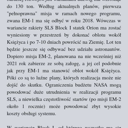
do 130 ton. Według aktualnych planów, pierwsza
"pełnoprawna" misja w ramach nowego programu,
zwana EM-1 ma się odbyć w roku 2018. Wówczas w
wariancie rakiety SLS Block I statek Orion ma zostać
wyniesiony w przestrzeń by dokonać oblotu wokół
Księżyca i po 7-10 dniach powrócić na Ziemię. Lot ten
będzie jeszcze się odbywać bez udziału astronautów.
Dopiero misja EM-2, planowana na nie wcześniej niż
2021 rok zabierze ze sobą załogę, a jej cel podobnie
jak przy EM-1 ma stanowić oblot wokół Księżyca.
Póki co są to luźne plany, których realizacja może nie
dojść do skutku. Ograniczenia budżetu NASA mogą
powodować duże utrudnienia w realizacji programu
SLS, a niewielka częstotliwość startów (po misji EM-2
około 1 rocznie) może powodować zbyt wysokie
koszty obsługi systemu.
W wariancie Block I, od którego wszystko ma się