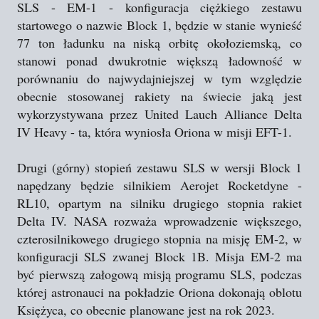
SLS - EM-1 - konfiguracja ciężkiego zestawu
startowego o nazwie Block 1, będzie w stanie wynieść
77 ton ładunku na niską orbitę okołoziemską, co
stanowi ponad dwukrotnie większą ładowność w
porównaniu do najwydajniejszej w tym względzie
obecnie stosowanej rakiety na świecie jaką jest
wykorzystywana przez United Lauch Alliance Delta
IV Heavy - ta, która wyniosła Oriona w misji EFT-1.
Drugi (górny) stopień zestawu SLS w wersji Block 1
napędzany będzie silnikiem Aerojet Rocketdyne -
RL10, opartym na silniku drugiego stopnia rakiet
Delta IV. NASA rozważa wprowadzenie większego,
czterosilnikowego drugiego stopnia na misję EM-2, w
konfiguracji SLS zwanej Block 1B. Misja EM-2 ma
być pierwszą załogową misją programu SLS, podczas
której astronauci na pokładzie Oriona dokonają oblotu
Księżyca, co obecnie planowane jest na rok 2023.