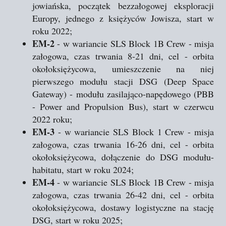
jowiańska, początek bezzałogowej eksploracji
Europy, jednego z księżyców Jowisza, start w
roku 2022;
EM-2
- w wariancie SLS Block 1B Crew - misja
załogowa, czas trwania 8-21 dni, cel - orbita
okołoksiężycowa, umieszczenie na niej
pierwszego modułu stacji DSG (Deep Space
Gateway) - modułu zasilająco-napędowego (PBB
- Power and Propulsion Bus), start w czerwcu
2022 roku;
EM-3
- w wariancie SLS Block 1 Crew - misja
załogowa, czas trwania 16-26 dni, cel - orbita
okołoksiężycowa, dołączenie do DSG modułu-
habitatu, start w roku 2024;
EM-4
- w wariancie SLS Block 1B Crew - misja
załogowa, czas trwania 26-42 dni, cel - orbita
okołoksiężycowa, dostawy logistyczne na stację
DSG, start w roku 2025;