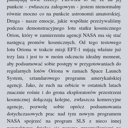
punkcie - zwłaszcza załogowym - jestem nienormalny
równie mocno co na punkcie astronomii amatorskiej.
Druga - nasze emocje, jakie wspólnie przeżywaliśmy
podczas demonstracyjnego lotu statku kosmicznego
Orion, który w zamierzeniu agencji NASA ma się stać
następcą promów kosmicznych. Od tego testowego
lotu Oriona w trakcie misji EFT-1 mijają właśnie już
trzy lata i jest to w moim odczuciu idealny moment,
aby podsumować sobie postępy w przygotowaniach do
regularnych lotów Oriona w ramach Space Launch
System, sztandarowego programu amerykańskiej
agencji. Jako, że ruch na orbicie w ostatnich latach
znacznie rośnie i do grona eksploratorów przestrzeni
kosmicznej dołączają kolejne, zwłaszcza komercyjne
agencje, pozwolę sobie oprócz podsumowania
dotychczasowych prac nad tym nowym programem
NASA spojrzeć na program SLS z nieco innej
perspektywy dzieląc się paroma przemyśleniami na