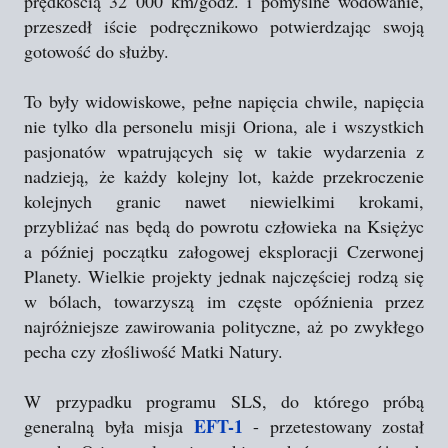
prędkością 32 000 km/godz. i pomyślne wodowanie,
przeszedł iście podręcznikowo potwierdzając swoją
gotowość do służby.
To były widowiskowe, pełne napięcia chwile, napięcia
nie tylko dla personelu misji Oriona, ale i wszystkich
pasjonatów wpatrujących się w takie wydarzenia z
nadzieją, że każdy kolejny lot, każde przekroczenie
kolejnych granic nawet niewielkimi krokami,
przybliżać nas będą do powrotu człowieka na Księżyc
a później początku załogowej eksploracji Czerwonej
Planety. Wielkie projekty jednak najczęściej rodzą się
w bólach, towarzyszą im częste opóźnienia przez
najróżniejsze zawirowania polityczne, aż po zwykłego
pecha czy złośliwość Matki Natury.
W przypadku programu SLS, do którego próbą
EFT-1
generalną była misja
- przetestowany został