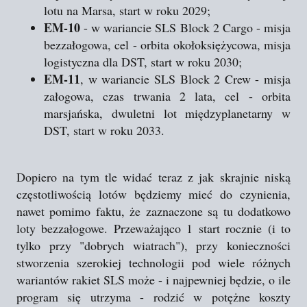
lotu na Marsa, start w roku 2029;
EM-10
- w wariancie SLS Block 2 Cargo - misja
bezzałogowa, cel - orbita okołoksiężycowa, misja
logistyczna dla DST, start w roku 2030;
EM-11
, w wariancie SLS Block 2 Crew - misja
załogowa, czas trwania 2 lata, cel - orbita
marsjańska, dwuletni lot międzyplanetarny w
DST, start w roku 2033.
Dopiero na tym tle widać teraz z jak skrajnie niską
częstotliwością lotów będziemy mieć do czynienia,
nawet pomimo faktu, że zaznaczone są tu dodatkowo
loty bezzałogowe. Przeważająco 1 start rocznie (i to
tylko przy "dobrych wiatrach"), przy konieczności
stworzenia szerokiej technologii pod wiele różnych
wariantów rakiet SLS może - i najpewniej będzie, o ile
program się utrzyma - rodzić w potężne koszty