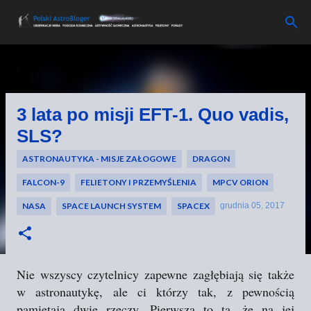
Przejdź do głównej zawartości
3 lata po misji EFT-1. Quo vadis,
SLS?
ASTRONAUTYKA - MISJE ZAŁOGOWE
DRAGON
FALCON-9
FELIETONY I PRZEMYŚLENIA
MPCV ORION
NASA
SPACE LAUNCH SYSTEM
SPACEX
grudnia 05, 2017
Nie wszyscy czytelnicy zapewne zagłębiają się także
w astronautykę, ale ci którzy tak, z pewnością
pamiętają dwie rzeczy. Pierwsza to ta, że na jej