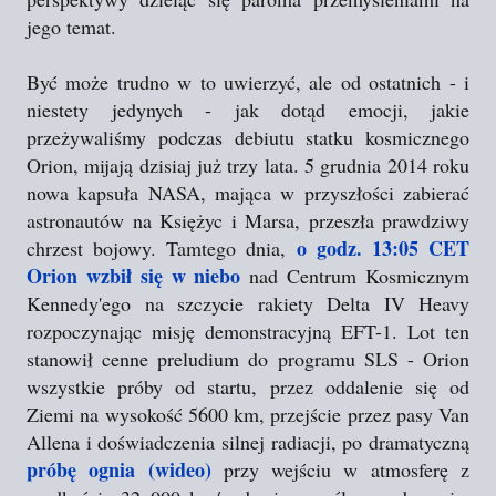
jego temat.
Być może trudno w to uwierzyć, ale od ostatnich - i
niestety jedynych - jak dotąd emocji, jakie
przeżywaliśmy podczas debiutu statku kosmicznego
Orion, mijają dzisiaj już trzy lata. 5 grudnia 2014 roku
nowa kapsuła NASA, mająca w przyszłości zabierać
astronautów na Księżyc i Marsa, przeszła prawdziwy
o godz. 13:05 CET
chrzest bojowy. Tamtego dnia,
Orion wzbił się w niebo
nad Centrum Kosmicznym
Kennedy'ego na szczycie rakiety Delta IV Heavy
rozpoczynając misję demonstracyjną EFT-1. Lot ten
stanowił cenne preludium do programu SLS - Orion
wszystkie próby od startu, przez oddalenie się od
Ziemi na wysokość 5600 km, przejście przez pasy Van
Allena i doświadczenia silnej radiacji, po dramatyczną
próbę ognia (wideo)
przy wejściu w atmosferę z