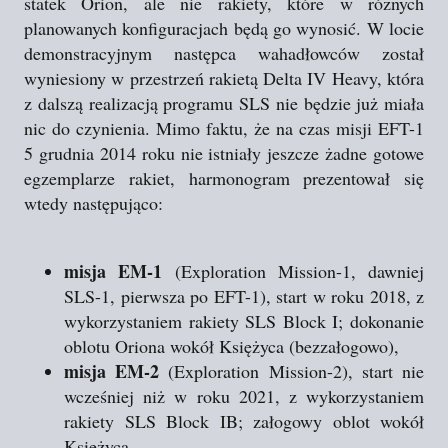
statek Orion, ale nie rakiety, które w różnych
planowanych konfiguracjach będą go wynosić. W locie
demonstracyjnym następca wahadłowców został
wyniesiony w przestrzeń rakietą Delta IV Heavy, która
z dalszą realizacją programu SLS nie będzie już miała
nic do czynienia. Mimo faktu, że na czas misji EFT-1
5 grudnia 2014 roku nie istniały jeszcze żadne gotowe
egzemplarze rakiet, harmonogram prezentował się
wtedy następująco:
misja EM-1
(Exploration Mission-1, dawniej
SLS-1, pierwsza po EFT-1), start w roku 2018, z
wykorzystaniem rakiety SLS Block I; dokonanie
oblotu Oriona wokół Księżyca (bezzałogowo),
misja EM-2
(Exploration Mission-2), start nie
wcześniej niż w roku 2021, z wykorzystaniem
rakiety SLS Block IB; załogowy oblot wokół
Księżyca,