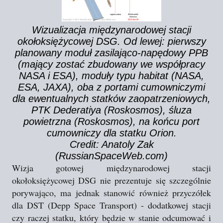
Wizualizacja międzynarodowej stacji
okołoksiężycowej DSG. Od lewej: pierwszy
planowany moduł zasilająco-napędowy PPB
(mający zostać zbudowany we współpracy
NASA i ESA), moduły typu habitat (NASA,
ESA, JAXA), oba z portami cumowniczymi
dla ewentualnych statków zaopatrzeniowych,
PTK Dederatiya (Roskosmos), śluza
powietrzna (Roskosmos), na końcu port
cumowniczy dla statku Orion.
Credit: Anatoly Zak
(RussianSpaceWeb.com)
Wizja gotowej międzynarodowej stacji
okołoksiężycowej DSG nie prezentuje się szczególnie
porywająco, ma jednak stanowić również przyczółek
dla DST (Depp Space Transport) - dodatkowej stacji
czy raczej statku, który będzie w stanie odcumować i