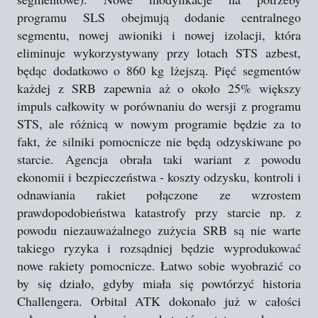
programu SLS obejmują dodanie centralnego
segmentu, nowej awioniki i nowej izolacji, która
eliminuje wykorzystywany przy lotach STS azbest,
będąc dodatkowo o 860 kg lżejszą. Pięć segmentów
każdej z SRB zapewnia aż o około 25% większy
impuls całkowity w porównaniu do wersji z programu
STS, ale różnicą w nowym programie będzie za to
fakt, że silniki pomocnicze nie będą odzyskiwane po
starcie. Agencja obrała taki wariant z powodu
ekonomii i bezpieczeństwa - koszty odzysku, kontroli i
odnawiania rakiet połączone ze wzrostem
prawdopodobieństwa katastrofy przy starcie np. z
powodu niezauważalnego zużycia SRB są nie warte
takiego ryzyka i rozsądniej będzie wyprodukować
nowe rakiety pomocnicze. Łatwo sobie wyobrazić co
by się działo, gdyby miała się powtórzyć historia
Challengera. Orbital ATK dokonało już w całości