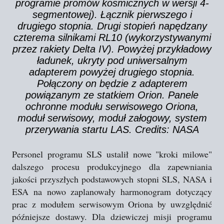
programie promów kosmicznych w wersji 4-
segmentowej). Łącznik pierwszego i
drugiego stopnia. Drugi stopień napędzany
czterema silnikami RL10 (wykorzystywanymi
przez rakiety Delta IV). Powyżej przykładowy
ładunek, ukryty pod uniwersalnym
adapterem powyżej drugiego stopnia.
Połączony on będzie z adapterem
powiązanym ze statkiem Orion. Panele
ochronne modułu serwisowego Oriona,
moduł serwisowy, moduł załogowy, system
przerywania startu LAS. Credits: NASA
Personel programu SLS ustalił nowe "kroki milowe"
dalszego procesu produkcyjnego dla zapewniania
jakości przyszłych podstawowych stopni SLS, NASA i
ESA na nowo zaplanowały harmonogram dotyczący
prac z modułem serwisowym Oriona by uwzględnić
późniejsze dostawy. Dla dziewiczej misji programu