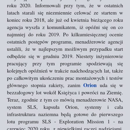
roku 2020. Informowali przy tym, że w ostatnich
latach starali się niezmiennie celować ze startem w
koniec roku 2018, ale już od kwietnia bieżącego roku
agencja wyszła z komunikatem, iż opóźni się on co
najmniej do roku 2019. Po kilkumiesięcznej ocenie
ostatnich postępów programu, menadżerowie agencji
ustalili, że w najlepszym możliwym przypadku start
odbędzie się w grudniu 2019. Niestety inżynierowie
pracujący przy tym programie spodziewają się
kolejnych opóźnień w trakcie nadchodzących lat, także
po całkowitym ukończeniu prac montażowych i testów
Orion
głównego stopnia rakiety, zanim
uda się w
bezzałogowy lot wokół Księżyca i powróci na Ziemię.
Teraz, zgodnie z tym co mówią menadżerowie NASA,
system SLS, kapsuła Orion, systemy i cała
infrastruktura naziemna będą gotowe do pierwszego
lotu programu SLS - Exploration Mission 1 - na
czerwiec 2020 roku, z niewielkimi raczej nadziejami,