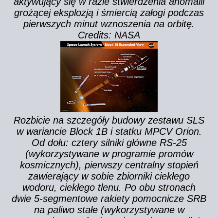
aktywujący się w razie stwierdzenia anomalii
grożącej eksplozją i śmiercią załogi podczas
pierwszych minut wznoszenia na orbitę.
Credits: NASA
Rozbicie na szczegóły budowy zestawu SLS
w wariancie Block 1B i statku MPCV Orion.
Od dołu: cztery silniki główne RS-25
(wykorzystywane w programie promów
kosmicznych), pierwszy centralny stopień
zawierający w sobie zbiorniki ciekłego
wodoru, ciekłego tlenu. Po obu stronach
dwie 5-segmentowe rakiety pomocnicze SRB
na paliwo stałe (wykorzystywane w