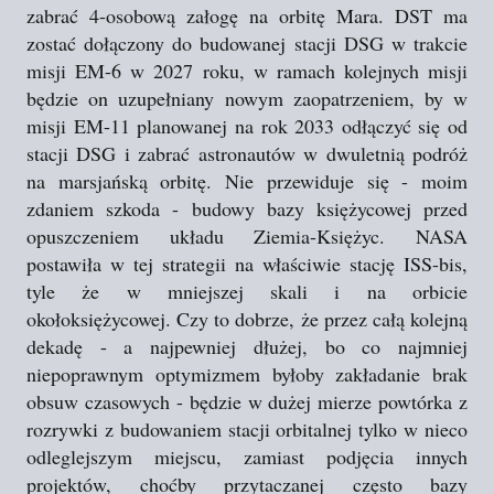
zabrać 4-osobową załogę na orbitę Mara. DST ma
zostać dołączony do budowanej stacji DSG w trakcie
misji EM-6 w 2027 roku, w ramach kolejnych misji
będzie on uzupełniany nowym zaopatrzeniem, by w
misji EM-11 planowanej na rok 2033 odłączyć się od
stacji DSG i zabrać astronautów w dwuletnią podróż
na marsjańską orbitę. Nie przewiduje się - moim
zdaniem szkoda - budowy bazy księżycowej przed
opuszczeniem układu Ziemia-Księżyc. NASA
postawiła w tej strategii na właściwie stację ISS-bis,
tyle że w mniejszej skali i na orbicie
okołoksiężycowej. Czy to dobrze, że przez całą kolejną
dekadę - a najpewniej dłużej, bo co najmniej
niepoprawnym optymizmem byłoby zakładanie brak
obsuw czasowych - będzie w dużej mierze powtórka z
rozrywki z budowaniem stacji orbitalnej tylko w nieco
odleglejszym miejscu, zamiast podjęcia innych
projektów, choćby przytaczanej często bazy