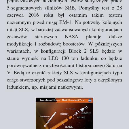
pełnoczasowych naziemnych testów statycznych pracy
5-segmentowych silników SRB. Pomyślny test z 28
czerwca 2016 roku był ostatnim takim testem
naziemnym przed misją EM-1. Na potrzeby kolejnych
misji SLS, w bardziej zaawansowanych konfiguracjach
zestawów startowych NASA planuje dalsze
modyfikacje i rozbudowę boosterów. W późniejszych
wariantach, w konfiguracji Block 2 SLS będzie w
stanie wynieść na LEO 130 ton ładunku, co będzie
porównywalne z możliwościami historycznego Saturna
V. Bedą to czynić rakiety SLS w konfiguracjach typu
cargo stworzonych pod bezzałogowe loty z określonym
ładunkiem, np. misjami naukowymi.