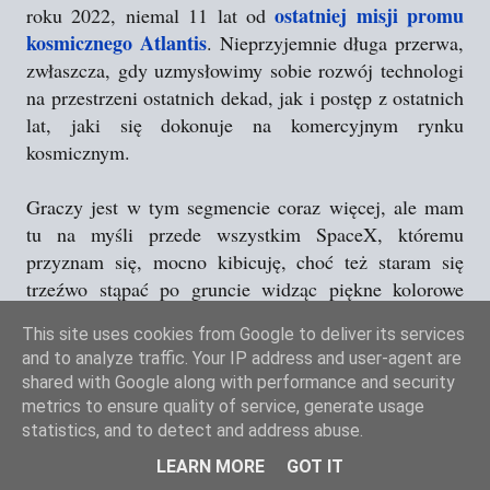
ostatniej misji promu
roku 2022, niemal 11 lat od
kosmicznego Atlantis
. Nieprzyjemnie długa przerwa,
zwłaszcza, gdy uzmysłowimy sobie rozwój technologi
na przestrzeni ostatnich dekad, jak i postęp z ostatnich
lat, jaki się dokonuje na komercyjnym rynku
kosmicznym.
Graczy jest w tym segmencie coraz więcej, ale mam
tu na myśli przede wszystkim SpaceX, któremu
przyznam się, mocno kibicuję, choć też staram się
trzeźwo stąpać po gruncie widząc piękne kolorowe
rendery dla mediów, jakich to wyczynów uda się temu
This site uses cookies from Google to deliver its services
przedsiębiorstwu dokonać w skrajnie krótkich
and to analyze traffic. Your IP address and user-agent are
okresach czasu. Nie brakowało również i tu bowiem
shared with Google along with performance and security
wpadek czy obsunięć w realizacji odważnych celów, z
metrics to ensure quality of service, generate usage
których najambitniejsze nadal leżą w sferze marzeń,
statistics, and to detect and address abuse.
ale nie zmienia to faktu, że zaczynają się tu
LEARN MORE
GOT IT
urzeczywistniać wydarzenia, których jeszcze dekadę