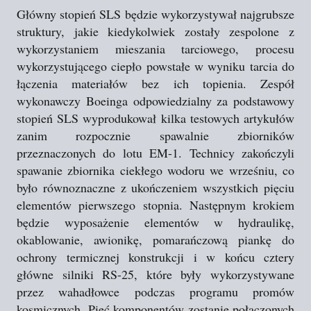
Główny stopień SLS będzie wykorzystywał najgrubsze
struktury, jakie kiedykolwiek zostały zespolone z
wykorzystaniem mieszania tarciowego, procesu
wykorzystującego ciepło powstałe w wyniku tarcia do
łączenia materiałów bez ich topienia. Zespół
wykonawczy Boeinga odpowiedzialny za podstawowy
stopień SLS wyprodukował kilka testowych artykułów
zanim rozpocznie spawalnie zbiorników
przeznaczonych do lotu EM-1. Technicy zakończyli
spawanie zbiornika ciekłego wodoru we wrześniu, co
było równoznaczne z ukończeniem wszystkich pięciu
elementów pierwszego stopnia. Następnym krokiem
będzie wyposażenie elementów w hydraulikę,
okablowanie, awionikę, pomarańczową piankę do
ochrony termicznej konstrukcji i w końcu cztery
główne silniki RS-25, które były wykorzystywane
przez wahadłowce podczas programu promów
kosmicznych. Pięć komponentów zostanie połączonych