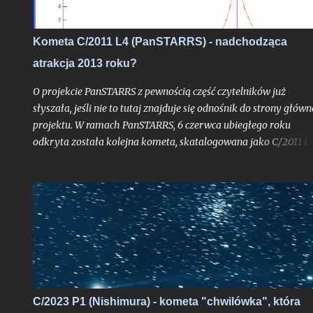
Kometa C/2011 L4 (PanSTARRS) - nadchodząca
atrakcja 2013 roku?
O projekcie PanSTARRS z pewnością część czytelników już
słyszała, jeśli nie to tutaj znajduje się odnośnik do strony główn
projektu. W ramach PanSTARRS, 6 czerwca ubiegłego roku
odkryta została kolejna kometa, skatalogowana jako C/2011 L4
Dzisiaj z mojej strony tylko krótkie napomknięcie o niej,
albowiem na wpis spod znaku "kometarnej prognozy" jest racz
zbyt wcześnie. - (Uwaga: w końcowej części tekstu nowe
aktualizacje prognoz ze stycznia 2013 roku). Kliknij jeśli chcesz 
razu przejść do uaktualnienia . - Kliknij w ten link, jeśli chcesz
przejść do aktualizacji z 05.05.2013 r.
C/2023 P1 (Nishimura) - kometa "chwilówka", która