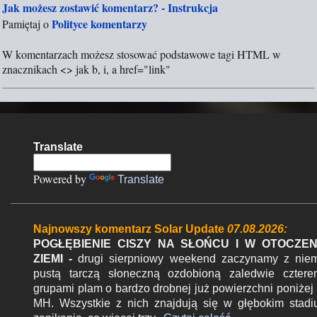
Jak możesz zostawić komentarz? - Instrukcja
z
Polityce komentarzy
Pamiętaj o
e
ś
W komentarzach możesz stosować podstawowe tagi HTML w
l
znacznikach <> jak b, i, a href="link"
i
j
k
o
m
Translate
e
n
Powered by
Translate
t
a
r
Najnowszy komentarz Solar Update
07.08.2026:
z
POGŁĘBIENIE CISZY NA SŁOŃCU I W OTOCZEN
ZIEMI -
drugi sierpniowy weekend zaczynamy z nie
pustą tarczą słoneczną ozdobioną zaledwie czter
grupami plam o bardzo drobnej już powierzchni poniżej
MH. Wszystkie z nich znajdują się w głębokim stad