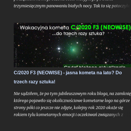
trzymiesięcznym panowaniu białych nocy. Tak to się potoczyło,
właśnie ostatni dzień lipca stanowi dla mnie zawsze nie tylko
moment ostatniej białej nocy w danym sezonie. To czas, gdy
Ziemia niedługo po aphelium i maksymalnym dystansie od
Słońca w ciągu roku, zamyka swoje kolejne, już siedemnaste,
okrążenie wokół naszej Dziennej Gwiazdy odkąd w
nieskończonych czeluściach Internetu otrzymaliście pierwszy,
niepozorny wpis, dający początek temu blogowi. Z punktu
widzenia cyklu życia gwiazd ciągu głównego jak właśnie głów
bohater tutejszych wpisów oddalony od nas o 8 minut świetlny
C/2020 F3 (NEOWISE) - jasna kometa na lato? Do
- to praktycznie niezauważalne mrugnięcie oka. Ale w realiach
trzech razy sztuka!
cyfrowych?
Nie sądziłem, że po tym jubileuszowym roku bloga, na zamknię
którego pojawiło się okolicznościowe kometarne logo na górze
strony póki co jeszcze nie zdjęte, kolejny rok 2020 okaże się
rokiem tylu kometarnych emocji i oczekiwań związanych z
kometami typowanymi na widoczne nieuzbrojonym okiem. To 
trzeci w ostatnich miesiącach obiekt, który ma szansę przełam