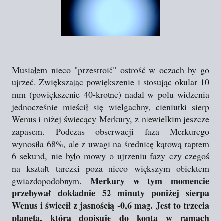
Musiałem nieco "przestroić" ostrość w oczach by go
ujrzeć. Zwiększając powiększenie i stosując okular 10
mm (powiększenie 40-krotne) nadal w polu widzenia
jednocześnie mieścił się wielgachny, cieniutki sierp
Wenus i niżej świecący Merkury, z niewielkim jeszcze
zapasem. Podczas obserwacji faza Merkurego
wynosiła 68%, ale z uwagi na średnicę kątową raptem
6 sekund, nie było mowy o ujrzeniu fazy czy czegoś
na kształt tarczki poza nieco większym obiektem
Merkury w tym momencie
gwiazdopodobnym.
przebywał dokładnie 52 minuty poniżej sierpa
Wenus i świecił z jasnością -0,6 mag. Jest to trzecia
planeta, którą dopisuję do konta w ramach