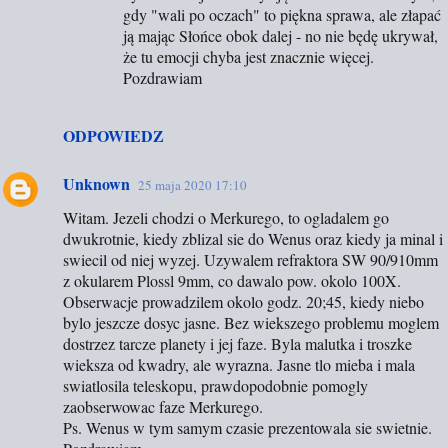
gdy "wali po oczach" to piękna sprawa, ale złapać
ją mając Słońce obok dalej - no nie będę ukrywał,
że tu emocji chyba jest znacznie więcej.
Pozdrawiam
ODPOWIEDZ
Unknown
25 maja 2020 17:10
Witam. Jezeli chodzi o Merkurego, to ogladalem go
dwukrotnie, kiedy zblizal sie do Wenus oraz kiedy ja minal i
swiecil od niej wyzej. Uzywalem refraktora SW 90/910mm
z okularem Plossl 9mm, co dawalo pow. okolo 100X.
Obserwacje prowadzilem okolo godz. 20;45, kiedy niebo
bylo jeszcze dosyc jasne. Bez wiekszego problemu moglem
dostrzez tarcze planety i jej faze. Byla malutka i troszke
wieksza od kwadry, ale wyrazna. Jasne tlo mieba i mala
swiatlosila teleskopu, prawdopodobnie pomogly
zaobserwowac faze Merkurego.
Ps. Wenus w tym samym czasie prezentowala sie swietnie.