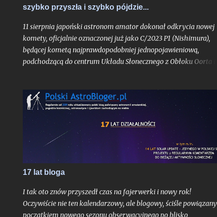
szybko przyszła i szybko pójdzie...
11 sierpnia japoński astronom amator dokonał odkrycia nowej
komety, oficjalnie oznaczonej już jako C/2023 P1 (Nishimura),
będącej kometą najprawdopodobniej jednopojawieniową,
podchodzącą do centrum Układu Słonecznego z Obłoku Oorta i
widoczną tylko jeden raz, o ile pierwsze obliczenia jej orbity nie
ulegną bardziej znaczącej aktualizacji. Obiekt już w trakcie
odkrycia był bardzo jasny jak na kometę, mając blask rzędu 10,
mag.
17 lat bloga
I tak oto znów przyszedł czas na fajerwerki i nowy rok!
Oczywiście nie ten kalendarzowy, ale blogowy, ściśle powiązany
początkiem nowego sezonu obserwacyjnego po blisko