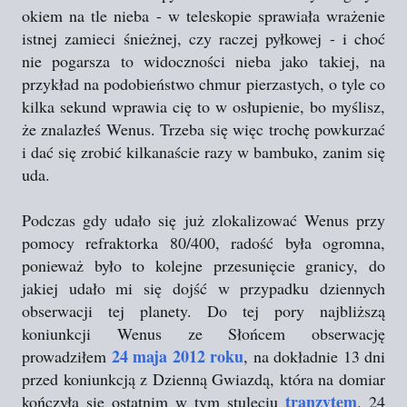
okiem na tle nieba - w teleskopie sprawiała wrażenie
istnej zamieci śnieżnej, czy raczej pyłkowej - i choć
nie pogarsza to widoczności nieba jako takiej, na
przykład na podobieństwo chmur pierzastych, o tyle co
kilka sekund wprawia cię to w osłupienie, bo myślisz,
że znalazłeś Wenus. Trzeba się więc trochę powkurzać
i dać się zrobić kilkanaście razy w bambuko, zanim się
uda.
Podczas gdy udało się już zlokalizować Wenus przy
pomocy refraktorka 80/400, radość była ogromna,
ponieważ było to kolejne przesunięcie granicy, do
jakiej udało mi się dojść w przypadku dziennych
obserwacji tej planety. Do tej pory najbliższą
koniunkcji Wenus ze Słońcem obserwację
24 maja 2012 roku
prowadziłem
, na dokładnie 13 dni
przed koniunkcją z Dzienną Gwiazdą, która na domiar
tranzytem
kończyła się ostatnim w tym stuleciu
. 24