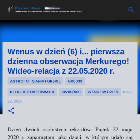
Przejdź do głównej zawartości
Wenus w dzień (6) i... pierwsza
dzienna obserwacja Merkurego!
Wideo-relacja z 22.05.2020 r.
ASTROFOTO AMATORSKIE
GX800K
RELACJE Z OBSERWACJI
SW80/400
WENUS W DZIEŃ
maja
22, 2020
Dzień dwóch osobistych rekordów. Piątek 22 maja
2020 r. zapamiętam jako dzień, w którym udało się