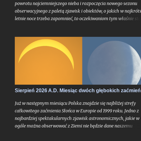
powrotu najciemniejszego nieba i rozpoczęcia nowego sezonu
obserwacyjnego z paletą zjawisk i obiektów, o jakich w najkrót
letnie noce trzeba zapomnieć, to oczekiwaniom tym właśnie sta
się zadość. Chyba nigdy jednak miesiąc przynoszący powrót no
astronomicznych nie był jeszcze wyczekiwany tak bardzo jak w
tym roku, trudno bowiem w najnowszej historii znaleźć
przypadek takiego sierpnia, który wiązałby się z astronomiczn
kumulacją wspaniałości na skalę jak w 2026 roku. O ile bowiem
najsłynniejszy rój meteorów nie jest dla tego miesiąca nowością
tyle fakt, że będzie on otoczony bardzo głębokimi zaćmieniami
zarówno Słońca jak i Księżyca - to już nawarstwienie zjawisk
wielkiego kalibru na skalę, jakiej chyba nikt z nas jeszcze nie
Sierpień 2026 A.D. Miesiąc dwóch głębokich zaćmień
doświadczył.
Już w następnym miesiącu Polska znajdzie się najbliżej strefy
całkowitego zaćmienia Słońca w Europie od 1999 roku. Jedno z
najbardziej spektakularnych zjawisk astronomicznych, jakie w
ogóle można obserwować z Ziemi nie będzie dane naszemu
krajowi, jak już mogą sugerować liczne sensacyjne nagłówki o
nadchodzącej "ciemności" w środku dnia bez precyzowania, o