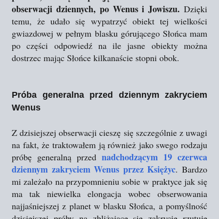
obserwacji dziennych, po Wenus i Jowiszu.
Dzięki
temu, że udało się wypatrzyć obiekt tej wielkości
gwiazdowej w pełnym blasku górującego Słońca mam
po części odpowiedź na ile jasne obiekty można
dostrzec mając Słońce kilkanaście stopni obok.
Próba generalna przed dziennym zakryciem
Wenus
Z dzisiejszej obserwacji cieszę się szczególnie z uwagi
na fakt, że traktowałem ją również jako swego rodzaju
nadchodzącym 19 czerwca
próbę generalną przed
dziennym zakryciem Wenus przez Księżyc
. Bardzo
mi zależało na przypomnieniu sobie w praktyce jak się
ma tak niewielka elongacja wobec obserwowania
najjaśniejszej z planet w blasku Słońca, a pomyślność
dzisiejszej próby na zbliżające się zakrycie rzutuje