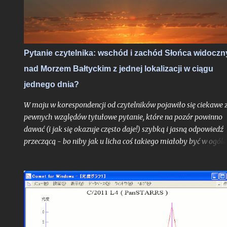
dwóch lat - nawet takie scenariusze bywają realne. Po niedawn
zachęcie do obserwacji sierpniowych zaćmień zapraszam na ga
wskazówek odnośnie najbardziej lubianego przez amatorów
wakacyjnego roju meteorów, których tylko w jedną noc może
Pytanie czytelnika: wschód i zachód Słońca widoczn
ujrzeć więcej, niż większość ludzi zobaczy przez całe życie.
nad Morzem Bałtyckim z jednej lokalizacji w ciągu
Oczywiście jak zawsze pod głównym warunkiem: jeśli
zachmurzenie zrobi sobie od nas wakacje...
jednego dnia?
W maju w korespondencji od czytelników pojawiło się ciekawe 
pewnych względów tytułowe pytanie, które na pozór powinno
dawać (i jak się okazuje często daje!) szybką i jasną odpowiedź
przeczącą - bo niby jak u licha coś takiego miałoby być w ogóle
możliwe? Choć uproszczoną odpowiedź do autora problemu
przesłałem już kilka tygodni temu, poruszone zagadnienie
postanowiłem opisać teraz jeszcze szerzej w ramach całego tek
na blogu, albowiem stanowi ono bardzo interesujące zadanie
obserwacyjne, do wykonania którego chciałbym dziś zachęcić
zwłaszcza tych z Was, którzy mieszkają nad Morzem Bałtyckim