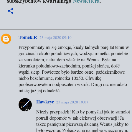
subskrybentów kwartalnego
Newslettera
.
Tomek.R
23 maja 2020 09:10
K
Przypomniały mi się emocje, kiedy ładnych parę lat temu w
o
godzinach około południowych, wodząc rolnetką po niebie
m
za samolotem, natrafiłem właśnie na Wenus. Była na
e
kierunku południowo-zachodnim, poniżej słońca, dość
wąski sierp. Powietrze było bardzo ostre, październikowe
n
niebo bezchmurne, rolnetka 10x50. Chwilkę
t
poobserwowałem i odpuściłem wzrok. Drugi raz nie udało
a
mi się już jej odnaleźć.
r
Hawkeye
23 maja 2020 19:07
z
Niezły przypadek! Kto by pomyślał jak to samolot
e
potrafi dopomóc w tak ciekawej obserwacji! Ja
także pamiętam pierwszą dzienną Wenus jakby to
było wczoraj. Zobaczyć ją na niebie wieczornym,