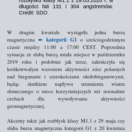
rozbłysku klasy M1.1 z 29.05.2020 r. w
długości fali 131 i 304 angstremów.
Credit: SDO
W drugim kwartale wystąpiła jedna burza
kategorii G1
magnetyczna
➨
o sześciogodzinnym
czasie między 11:00 a 17:00 CEST. Poprzednia
sytuacja ze słabą burzą miała miejsce w październiku
2019 roku i podobnie jak teraz, zakończyła się
krótkotrwałym wzrostem aktywności zórz polarnych
nad biegunami i szerokościami okołobiegunowymi,
będąc skutkiem napływu strumienia wiatru
słonecznego o nieco korzystniejszych niż normalnie
cechach dla wywoływania aktywności
geomagnetycznej.
Akcenty takie jak rozbłysk klasy M1.1 z 29 maja czy
słaba burza magnetyczna kategorii G1 z 20 kwietnia