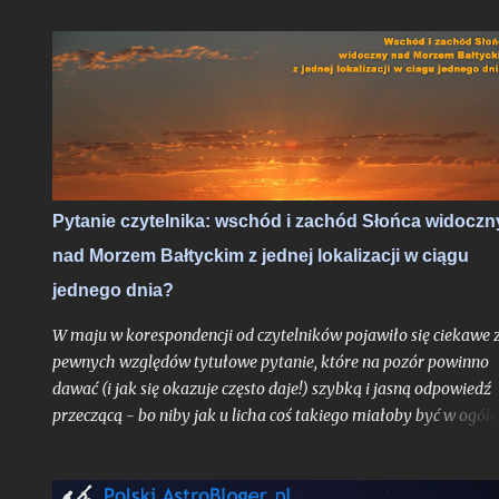
idealnych warunkach obserwacyjnych bezksiężycowej nocy - t
trudne do przebicia otwarcie nowego sezonu z nocami
astronomicznymi. Do pełni szczęścia brakowałby chyba tylko
zorzy polarnej, ale jak pokazało maksimum Perseidów sprzed
dwóch lat - nawet takie scenariusze bywają realne. Po niedawn
zachęcie do obserwacji sierpniowych zaćmień zapraszam na ga
wskazówek odnośnie najbardziej lubianego przez amatorów
wakacyjnego roju meteorów, których tylko w jedną noc może
Pytanie czytelnika: wschód i zachód Słońca widoczn
ujrzeć więcej, niż większość ludzi zobaczy przez całe życie.
nad Morzem Bałtyckim z jednej lokalizacji w ciągu
Oczywiście jak zawsze pod głównym warunkiem: jeśli
zachmurzenie zrobi sobie od nas wakacje...
jednego dnia?
W maju w korespondencji od czytelników pojawiło się ciekawe 
pewnych względów tytułowe pytanie, które na pozór powinno
dawać (i jak się okazuje często daje!) szybką i jasną odpowiedź
przeczącą - bo niby jak u licha coś takiego miałoby być w ogóle
możliwe? Choć uproszczoną odpowiedź do autora problemu
przesłałem już kilka tygodni temu, poruszone zagadnienie
postanowiłem opisać teraz jeszcze szerzej w ramach całego tek