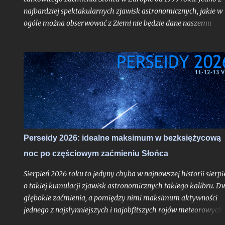
najbardziej spektakularnych zjawisk astronomicznych, jakie w
ogóle można obserwować z Ziemi nie będzie dane naszemu
krajowi, jak już mogą sugerować liczne sensacyjne nagłówki o
nadchodzącej "ciemności" w środku dnia bez precyzowania, o
który obszar kontynentu chodzi - spektakl ten rozegra się mię
innymi nad Hiszpanią. Choć faza całkowita z Polski dostrzegal
nie będzie, tak duża bliskość względem pasa jej widoczności
oznacza nieuchronnie, że znajdziemy się w strefie zaćmienia
częściowego o bardzo głębokiej fazie maksymalnej dochodzące
do aż 87%, gdy Słońce stanie się cienkim sierpem. Jako, że
zaćmienia chodzą parami - nieco ponad dwa tygodnie od nowiu
Perseidy 2026: idealne maksimum w bezksiężycową
gdy nasz satelita osiągnie pełnię czeka nas częściowe zaćmienie
noc po częściowym zaćmieniu Słońca
Księżyca - znów o bardzo głębokiej fazie maksymalnej. Oba te
zjawiska będą widoczne z całej Polski i choć to ważniejsze -
Sierpień 2026 roku to jedyny chyba w najnowszej historii sierpi
zaćmienie Słońc...
o takiej kumulacji zjawisk astronomicznych takiego kalibru. D
głębokie zaćmienia, a pomiędzy nimi maksimum aktywności
jednego z najsłynniejszych i najobfitszych rojów meteorowych
ciągu roku, wypadające po raz pierwszy po dwuletniej przerwie