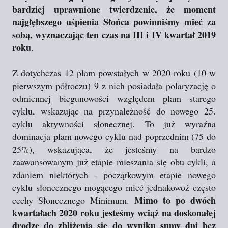
bardziej uprawnione twierdzenie, że moment
najgłębszego uśpienia Słońca powinniśmy mieć za
sobą, wyznaczając ten czas na III i IV kwartał 2019
roku
.
Z dotychczas 12 plam powstałych w 2020 roku (10 w
pierwszym półroczu) 9 z nich posiadała polaryzację o
odmiennej biegunowości względem plam starego
cyklu, wskazując na przynależność do nowego 25.
cyklu aktywności słonecznej. To już wyraźna
dominacja plam nowego cyklu nad poprzednim (75 do
25%), wskazująca, że jesteśmy na bardzo
zaawansowanym już etapie mieszania się obu cykli, a
zdaniem niektórych - początkowym etapie nowego
cyklu słonecznego mogącego mieć jednakowoż często
Mimo to po dwóch
cechy Słonecznego Minimum.
kwartałach 2020 roku jesteśmy wciąż na doskonałej
drodze do zbliżenia się do wyniku sumy dni bez