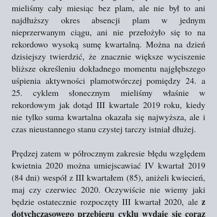
mieliśmy cały miesiąc bez plam, ale nie był to ani
najdłuższy okres absencji plam w jednym
nieprzerwanym ciągu, ani nie przełożyło się to na
rekordowo wysoką sumę kwartalną. Można na dzień
dzisiejszy twierdzić, że znacznie większe wyciszenie
bliższe określeniu dokładnego momentu najgłębszego
uśpienia aktywności plamotwórczej pomiędzy 24. a
25. cyklem słonecznym mieliśmy właśnie w
rekordowym jak dotąd III kwartale 2019 roku, kiedy
nie tylko suma kwartalna okazała się najwyższa, ale i
czas nieustannego stanu czystej tarczy istniał dłużej.
Prędzej zatem w półrocznym zakresie błędu względem
kwietnia 2020 można umiejscawiać IV kwartał 2019
(84 dni) wespół z III kwartałem (85), aniżeli kwiecień,
maj czy czerwiec 2020. Oczywiście nie wiemy jaki
z
będzie ostatecznie rozpoczęty III kwartał 2020, ale
dotychczasowego przebiegu cyklu wydaje się coraz