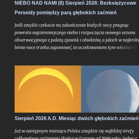
NIEBO NAD NAMI (8) Sierpień 2026: Bezksiężycowe
Perseidy pomiędzy parą głębokich zaćmień
Jeśli zwykle czekacie na zakończenie białych nocy pragnąc
powrotu najciemniejszego nieba i rozpoczęcia nowego sezonu
obserwacyjnego z paletą zjawisk i obiektów, o jakich w najkrót
letnie noce trzeba zapomnieć, to oczekiwaniom tym właśnie sta
się zadość. Chyba nigdy jednak miesiąc przynoszący powrót no
astronomicznych nie był jeszcze wyczekiwany tak bardzo jak w
tym roku, trudno bowiem w najnowszej historii znaleźć
przypadek takiego sierpnia, który wiązałby się z astronomiczn
kumulacją wspaniałości na skalę jak w 2026 roku. O ile bowiem
najsłynniejszy rój meteorów nie jest dla tego miesiąca nowością
tyle fakt, że będzie on otoczony bardzo głębokimi zaćmieniami
zarówno Słońca jak i Księżyca - to już nawarstwienie zjawisk
wielkiego kalibru na skalę, jakiej chyba nikt z nas jeszcze nie
Sierpień 2026 A.D. Miesiąc dwóch głębokich zaćmień
doświadczył.
Już w następnym miesiącu Polska znajdzie się najbliżej strefy
całkowitego zaćmienia Słońca w Europie od 1999 roku. Jedno z