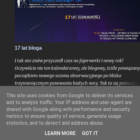
na blogu, albowiem stanowi ono bardzo interesujące zadanie
obserwacyjne, do wykonania którego chciałbym dziś zachęcić
zwłaszcza tych z Was, którzy mieszkają nad Morzem Bałtyckim
17 lat bloga
I tak oto znów przyszedł czas na fajerwerki i nowy rok!
Oczywiście nie ten kalendarzowy, ale blogowy, ściśle powiązany
początkiem nowego sezonu obserwacyjnego po blisko
trzymiesięcznym panowaniu białych nocy. Tak to się potoczyło,
właśnie ostatni dzień lipca stanowi dla mnie zawsze nie tylko
This site uses cookies from Google to deliver its services
moment ostatniej białej nocy w danym sezonie. To czas, gdy
and to analyze traffic. Your IP address and user-agent are
Ziemia niedługo po aphelium i maksymalnym dystansie od
shared with Google along with performance and security
Słońca w ciągu roku, zamyka swoje kolejne, już siedemnaste,
metrics to ensure quality of service, generate usage
okrążenie wokół naszej Dziennej Gwiazdy odkąd w
statistics, and to detect and address abuse.
nieskończonych czeluściach Internetu otrzymaliście pierwszy,
LEARN MORE
GOT IT
niepozorny wpis, dający początek temu blogowi. Z punktu