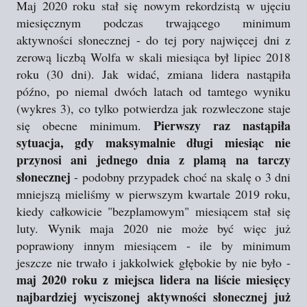
Maj 2020 roku stał się nowym rekordzistą w ujęciu
miesięcznym podczas trwającego minimum
aktywności słonecznej - do tej pory najwięcej dni z
zerową liczbą Wolfa w skali miesiąca był lipiec 2018
roku (30 dni). Jak widać, zmiana lidera nastąpiła
późno, po niemal dwóch latach od tamtego wyniku
(wykres 3), co tylko potwierdza jak rozwleczone staje
Pierwszy raz nastąpiła
się obecne minimum.
sytuacja, gdy maksymalnie długi miesiąc nie
przynosi ani jednego dnia z plamą na tarczy
słonecznej
- podobny przypadek choć na skalę o 3 dni
mniejszą mieliśmy w pierwszym kwartale 2019 roku,
kiedy całkowicie "bezplamowym" miesiącem stał się
luty. Wynik maja 2020 nie może być więc już
poprawiony innym miesiącem - ile by minimum
jeszcze nie trwało i jakkolwiek głębokie by nie było -
maj 2020 roku z miejsca lidera na liście miesięcy
najbardziej wyciszonej aktywności słonecznej już