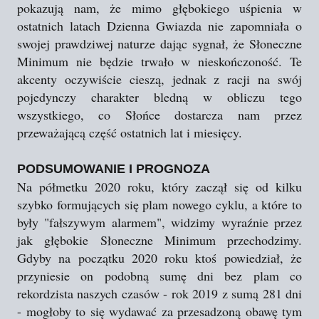
pokazują nam, że mimo głębokiego uśpienia w
ostatnich latach Dzienna Gwiazda nie zapomniała o
swojej prawdziwej naturze dając sygnał, że Słoneczne
Minimum nie będzie trwało w nieskończoność. Te
akcenty oczywiście cieszą, jednak z racji na swój
pojedynczy charakter bledną w obliczu tego
wszystkiego, co Słońce dostarcza nam przez
przeważającą część ostatnich lat i miesięcy.
PODSUMOWANIE I PROGNOZA
Na półmetku 2020 roku, który zaczął się od kilku
szybko formujących się plam nowego cyklu, a które to
były "fałszywym alarmem", widzimy wyraźnie przez
jak głębokie Słoneczne Minimum przechodzimy.
Gdyby na początku 2020 roku ktoś powiedział, że
przyniesie on podobną sumę dni bez plam co
rekordzista naszych czasów - rok 2019 z sumą 281 dni
- mogłoby to się wydawać za przesadzoną obawę tym