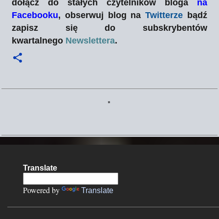
dołącz do stałych czytelników bloga
na
Facebooku
, obserwuj blog na
Twitterze
bądź
zapisz się do subskrybentów
kwartalnego
Newslettera
.
K
o
m
e
n
Translate
t
a
Powered by
Translate
r
z