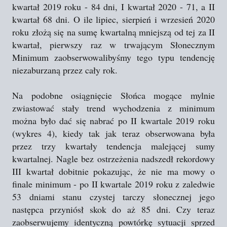
kwartał 2019 roku - 84 dni, I kwartał 2020 - 71, a II
kwartał 68 dni. O ile lipiec, sierpień i wrzesień 2020
roku złożą się na sumę kwartalną mniejszą od tej za II
kwartał, pierwszy raz w trwającym Słonecznym
Minimum zaobserwowalibyśmy tego typu tendencję
niezaburzaną przez cały rok.
Na podobne osiągnięcie Słońca mogące mylnie
zwiastować stały trend wychodzenia z minimum
można było dać się nabrać po II kwartale 2019 roku
(wykres 4), kiedy tak jak teraz obserwowana była
przez trzy kwartały tendencja malejącej sumy
kwartalnej. Nagle bez ostrzeżenia nadszedł rekordowy
III kwartał dobitnie pokazując, że nie ma mowy o
finale minimum - po II kwartale 2019 roku z zaledwie
53 dniami stanu czystej tarczy słonecznej jego
następca przyniósł skok do aż 85 dni. Czy teraz
zaobserwujemy identyczną powtórkę sytuacji sprzed