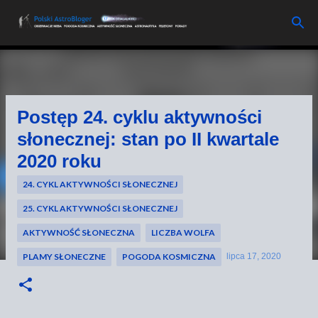
Przejdź do głównej zawartości
Postęp 24. cyklu aktywności
słonecznej: stan po II kwartale
2020 roku
24. CYKL AKTYWNOŚCI SŁONECZNEJ
25. CYKL AKTYWNOŚCI SŁONECZNEJ
AKTYWNOŚĆ SŁONECZNA
LICZBA WOLFA
PLAMY SŁONECZNE
POGODA KOSMICZNA
lipca 17, 2020