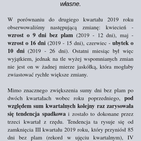
własne.
W porównaniu do drugiego kwartału 2019 roku
obserwowaliśmy następującą zmianę: kwiecień -
wzrost o 9 dni bez plam
(2019 - 12 dni), maj -
wzrost o 16 dni
ubytek o
(2019 - 15 dni), czerwiec -
10 dni
(2019 - 26 dni). Ostatni miesiąc był więc
wyjątkiem, jednak na tle wyżej wspomnianych zmian
nie jest on w żadnej mierze jaskółką, która mogłaby
zwiastować rychłe większe zmiany.
Mimo znacznego zwiększenia sumy dni bez plam po
pod
dwóch kwartałach wobec roku poprzedniego,
względem sum kwartalnych kolejny raz zarysowała
się tendencja spadkowa
i zostało to dokonane przez
trzeci kwartał z rzędu. Tendencja ta rysuje się od
zamknięcia III kwartału 2019 roku, który przyniósł 85
dni bez plam (rekord w ujęciu kwartalnym), IV