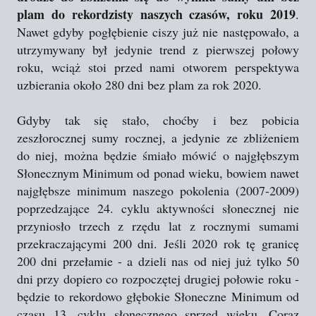
plam do rekordzisty naszych czasów, roku 2019
.
Nawet gdyby pogłębienie ciszy już nie następowało, a
utrzymywany był jedynie trend z pierwszej połowy
roku, wciąż stoi przed nami otworem perspektywa
uzbierania około 280 dni bez plam za rok 2020.
Gdyby tak się stało, choćby i bez pobicia
zeszłorocznej sumy rocznej, a jedynie ze zbliżeniem
do niej, można będzie śmiało mówić o najgłębszym
Słonecznym Minimum od ponad wieku, bowiem nawet
najgłębsze minimum naszego pokolenia (2007-2009)
poprzedzające 24. cyklu aktywności słonecznej nie
przyniosło trzech z rzędu lat z rocznymi sumami
przekraczającymi 200 dni. Jeśli 2020 rok tę granicę
200 dni przełamie - a dzieli nas od niej już tylko 50
dni przy dopiero co rozpoczętej drugiej połowie roku -
będzie to rekordowo głębokie Słoneczne Minimum od
czasu 13. cyklu słonecznego sprzed wieku. Coraz