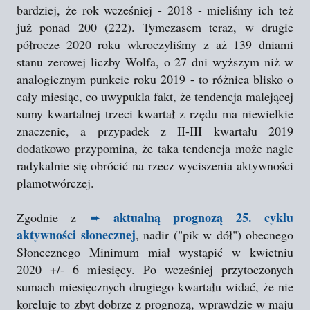
bardziej, że rok wcześniej - 2018 - mieliśmy ich też
już ponad 200 (222). Tymczasem teraz, w drugie
półrocze 2020 roku wkroczyliśmy z aż 139 dniami
stanu zerowej liczby Wolfa, o 27 dni wyższym niż w
analogicznym punkcie roku 2019 - to różnica blisko o
cały miesiąc, co uwypukla fakt, że tendencja malejącej
sumy kwartalnej trzeci kwartał z rzędu ma niewielkie
znaczenie, a przypadek z II-III kwartału 2019
dodatkowo przypomina, że taka tendencja może nagle
radykalnie się obrócić na rzecz wyciszenia aktywności
plamotwórczej.
aktualną prognozą 25. cyklu
Zgodnie z
➨
aktywności słonecznej
, nadir ("pik w dół") obecnego
Słonecznego Minimum miał wystąpić w kwietniu
2020 +/- 6 miesięcy. Po wcześniej przytoczonych
sumach miesięcznych drugiego kwartału widać, że nie
koreluje to zbyt dobrze z prognozą, wprawdzie w maju