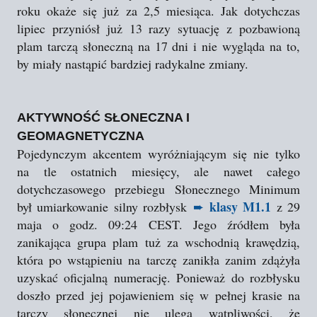
roku okaże się już za 2,5 miesiąca. Jak dotychczas
lipiec przyniósł już 13 razy sytuację z pozbawioną
plam tarczą słoneczną na 17 dni i nie wygląda na to,
by miały nastąpić bardziej radykalne zmiany.
AKTYWNOŚĆ SŁONECZNA I
GEOMAGNETYCZNA
Pojedynczym akcentem wyróżniającym się nie tylko
na tle ostatnich miesięcy, ale nawet całego
dotychczasowego przebiegu Słonecznego Minimum
klasy M1.1
był umiarkowanie silny rozbłysk
➨
z 29
maja o godz. 09:24 CEST. Jego źródłem była
zanikająca grupa plam tuż za wschodnią krawędzią,
która po wstąpieniu na tarczę zanikła zanim zdążyła
uzyskać oficjalną numerację. Ponieważ do rozbłysku
doszło przed jej pojawieniem się w pełnej krasie na
tarczy słonecznej nie ulega wątpliwości, że