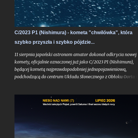
może komuś się przyda.
C/2023 P1 (Nishimura) - kometa "chwilówka", która
szybko przyszła i szybko pójdzie...
11 sierpnia japoński astronom amator dokonał odkrycia nowej
komety, oficjalnie oznaczonej już jako C/2023 P1 (Nishimura),
będącej kometą najprawdopodobniej jednopojawieniową,
podchodzącą do centrum Układu Słonecznego z Obłoku Oorta i
widoczną tylko jeden raz, o ile pierwsze obliczenia jej orbity nie
ulegną bardziej znaczącej aktualizacji. Obiekt już w trakcie
odkrycia był bardzo jasny jak na kometę, mając blask rzędu 10,
mag.