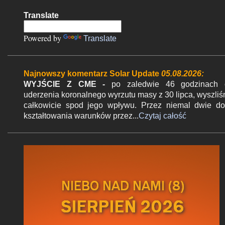
n
Translate
t
a
Powered by
Translate
r
z
Najnowszy komentarz Solar Update
05.08.2026:
e
WYJŚCIE Z CME -
po zaledwie 46 godzinach 
uderzenia koronalnego wyrzutu masy z 30 lipca, wyszli
całkowicie spod jego wpływu. Przez niemal dwie d
kształtowania warunków przez...
Czytaj całość