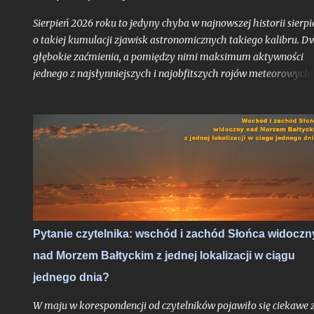
zjawiska będą widoczne z całej Polski i choć to ważniejsze -
Sierpień 2026 roku to jedyny chyba w najnowszej historii sierpi
zaćmienie Słońc...
o takiej kumulacji zjawisk astronomicznych takiego kalibru. D
głębokie zaćmienia, a pomiędzy nimi maksimum aktywności
jednego z najsłynniejszych i najobfitszych rojów meteorowych
ciągu roku, wypadające po raz pierwszy po dwuletniej przerwie
idealnych warunkach obserwacyjnych bezksiężycowej nocy - t
trudne do przebicia otwarcie nowego sezonu z nocami
astronomicznymi. Do pełni szczęścia brakowałby chyba tylko
zorzy polarnej, ale jak pokazało maksimum Perseidów sprzed
dwóch lat - nawet takie scenariusze bywają realne. Po niedawn
zachęcie do obserwacji sierpniowych zaćmień zapraszam na ga
wskazówek odnośnie najbardziej lubianego przez amatorów
wakacyjnego roju meteorów, których tylko w jedną noc może
Pytanie czytelnika: wschód i zachód Słońca widoczn
ujrzeć więcej, niż większość ludzi zobaczy przez całe życie.
nad Morzem Bałtyckim z jednej lokalizacji w ciągu
Oczywiście jak zawsze pod głównym warunkiem: jeśli
zachmurzenie zrobi sobie od nas wakacje...
jednego dnia?
W maju w korespondencji od czytelników pojawiło się ciekawe 