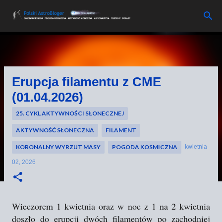
Przejdź do głównej zawartości
Erupcja filamentu z CME
(01.04.2026)
25. CYKL AKTYWNOŚCI SŁONECZNEJ
AKTYWNOŚĆ SŁONECZNA
FILAMENT
KORONALNY WYRZUT MASY
POGODA KOSMICZNA
kwietnia
02, 2026
Wieczorem 1 kwietnia oraz w noc z 1 na 2 kwietnia
doszło do erupcji dwóch filamentów po zachodniej