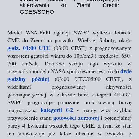
skierowaniu ku Ziemi. Credit:
GOES/SOHO
Model WSA-Enlil agencji SWPC wylicza dotarcie
CME do Ziemi na początku Wielkiej Soboty, około
godz. 01:00 UTC
(03:00 CEST) z prognozowanym
wzrostem gęstości wiatru do 10p/cm3 i prędkości 650-
700 km/sek. Dotarcie skraju tego wyrzutu w
dwie
przypadku modelu NASA spodziewane jest około
godziny później
(03:00 UTC/05:00 CEST), z
widełkami prognozowanej aktywności
geomagnetycznej w zakresie burz kategorii G1-G2.
SWPC prognozuje ponownie umiarkowaną burzę
kategorii G2
magnetyczną
- mamy więc szybkie
gotowości zorzowej
przywrócenie stanu
i potencjalnej
burzy 4 kwietnia wskutek tego CME, z tym, że stan
ten obowiązuje już także obecnie w związku z