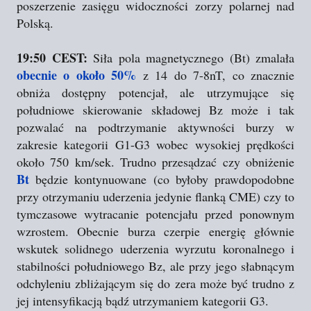
poszerzenie zasięgu widoczności zorzy polarnej nad
Polską.
19:50 CEST:
Siła pola magnetycznego (Bt) zmalała
obecnie o około 50%
z 14 do 7-8nT, co znacznie
obniża dostępny potencjał, ale utrzymujące się
południowe skierowanie składowej Bz może i tak
pozwalać na podtrzymanie aktywności burzy w
zakresie kategorii G1-G3 wobec wysokiej prędkości
około 750 km/sek. Trudno przesądzać czy obniżenie
Bt
będzie kontynuowane (co byłoby prawdopodobne
przy otrzymaniu uderzenia jedynie flanką CME) czy to
tymczasowe wytracanie potencjału przed ponownym
wzrostem. Obecnie burza czerpie energię głównie
wskutek solidnego uderzenia wyrzutu koronalnego i
stabilności południowego Bz, ale przy jego słabnącym
odchyleniu zbliżającym się do zera może być trudno z
jej intensyfikacją bądź utrzymaniem kategorii G3.