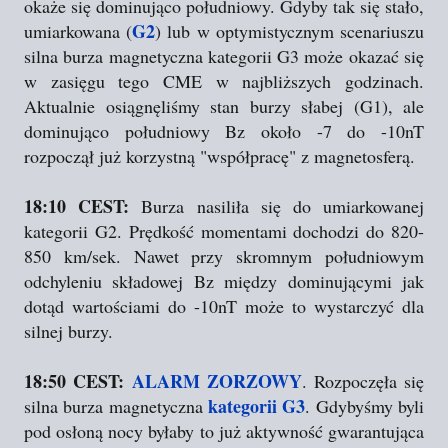
okaże się dominująco południowy. Gdyby tak się stało,
G2
umiarkowana (
) lub w optymistycznym scenariuszu
silna burza magnetyczna kategorii G3 może okazać się
w zasięgu tego CME w najbliższych godzinach.
Aktualnie osiągnęliśmy stan burzy słabej (G1), ale
dominująco południowy Bz około -7 do -10nT
rozpoczął już korzystną "współpracę" z magnetosferą.
18:10 CEST:
Burza nasiliła się do umiarkowanej
kategorii G2. Prędkość momentami dochodzi do 820-
850 km/sek. Nawet przy skromnym południowym
odchyleniu składowej Bz między dominującymi jak
dotąd wartościami do -10nT może to wystarczyć dla
silnej burzy.
18:50 CEST:
ALARM ZORZOWY
. Rozpoczęła się
kategorii G3
silna burza magnetyczna
. Gdybyśmy byli
pod osłoną nocy byłaby to już aktywność gwarantująca