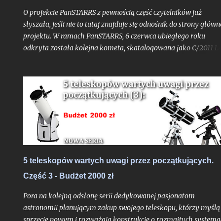
poczynając od regionów południowych, które powitają noce
O projekcie PanSTARRS z pewnością część czytelników już
astronomiczne już w pierw...
słyszała, jeśli nie to tutaj znajduje się odnośnik do strony główn
projektu. W ramach PanSTARRS, 6 czerwca ubiegłego roku
odkryta została kolejna kometa, skatalogowana jako C/2011 L4
Dzisiaj z mojej strony tylko krótkie napomknięcie o niej,
albowiem na wpis spod znaku "kometarnej prognozy" jest racz
zbyt wcześnie. - (Uwaga: w końcowej części tekstu nowe
aktualizacje prognoz ze stycznia 2013 roku). Kliknij jeśli chcesz 
razu przejść do uaktualnienia . - Kliknij w ten link, jeśli chcesz
przejść do aktualizacji z 05.05.2013 r.
5 teleskopów wartych uwagi przez początkujących.
Część 3 - Budżet 2000 zł
Pora na kolejną odsłonę serii dedykowanej pasjonatom
astronomii planującym zakup swojego teleskopu, którzy myślą
sprzęcie nowym i rozważają konstrukcje o rozmaitych system