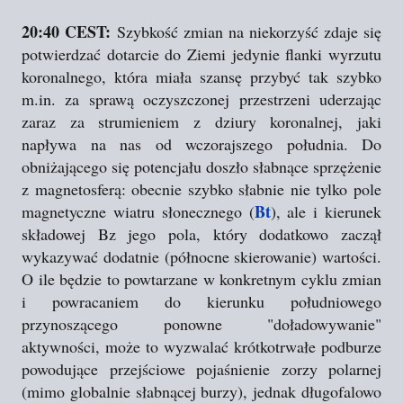
20:40 CEST:
Szybkość zmian na niekorzyść zdaje się
potwierdzać dotarcie do Ziemi jedynie flanki wyrzutu
koronalnego, która miała szansę przybyć tak szybko
m.in. za sprawą oczyszczonej przestrzeni uderzając
zaraz za strumieniem z dziury koronalnej, jaki
napływa na nas od wczorajszego południa. Do
obniżającego się potencjału doszło słabnące sprzężenie
z magnetosferą: obecnie szybko słabnie nie tylko pole
Bt
magnetyczne wiatru słonecznego (
), ale i kierunek
składowej Bz jego pola, który dodatkowo zaczął
wykazywać dodatnie (północne skierowanie) wartości.
O ile będzie to powtarzane w konkretnym cyklu zmian
i powracaniem do kierunku południowego
przynoszącego ponowne "doładowywanie"
aktywności, może to wyzwalać krótkotrwałe podburze
powodujące przejściowe pojaśnienie zorzy polarnej
(mimo globalnie słabnącej burzy), jednak długofalowo