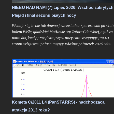
NIEBO NAD NAMI (7) Lipiec 2026: Wschód zakrytych
Plejad i finał sezonu białych nocy
Wydaje się, że nie tak dawno jeszcze ludzie spacerowali po skute
lodem Wiśle, gdańskiej Motławie czy Zatoce Gdańskiej, a już za
nami dni, kiedy prażyliśmy się w miejscami osiągającymi 40
stopni Celsjusza upałach mijając właśnie półmetek 2026 roku.
Przed nami epilog tegorocznego sezonu białych nocy - proces
skracania się dni trwa już od ponad tygodnia, zwiastując przejśc
przez punkt maksimum w długości dnia, wysokości Słońca nad
horyzontem, i - miejmy nadzieję - także temperatur, choć ten
element dopóki trwa lato jest niepewny. Lipiec to jednak z
pewnością ostatni miesiąc, w którym mamy szansę na rozległe
wystąpienia obłoków srebrzystych, obserwację efektu
nieznikającej złotej łuny po zachodzie w północnej części kraju
nawet w środku nocy, oraz najliczniejszych, najjaśniejszych i
Kometa C/2011 L4 (PanSTARRS) - nadchodząca
najdłuższych przelotów Międzynarodowej Stacji Kosmicznej w
atrakcja 2013 roku?
ciągu roku. Strefa białych nocy systematycznie opuszcza nasz k