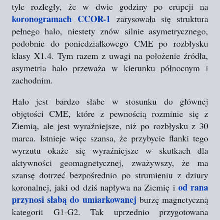
tyle rozległy, że w dwie godziny po erupcji na
koronogramach CCOR-1
zarysowała się struktura
pełnego halo, niestety znów silnie asymetrycznego,
podobnie do poniedziałkowego CME po rozbłysku
klasy X1.4. Tym razem z uwagi na położenie źródła,
asymetria halo przeważa w kierunku północnym i
zachodnim.
Halo jest bardzo słabe w stosunku do głównej
objętości CME, które z pewnością rozminie się z
Ziemią, ale jest wyraźniejsze, niż po rozbłysku z 30
marca. Istnieje więc szansa, że przybycie flanki tego
wyrzutu okaże się wyraźniejsze w skutkach dla
aktywności geomagnetycznej, zważywszy, że ma
szansę dotrzeć bezpośrednio po strumieniu z dziury
od rana
koronalnej, jaki od dziś napływa na Ziemię i
przynosi słabą do umiarkowanej
burzę magnetyczną
kategorii G1-G2. Tak uprzednio przygotowana