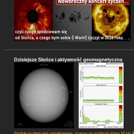
Dzisiejsze Słońce i aktywność geomagnetyczna
Produkcja plam jest umiarkowana, szanse na rozbłyski klasy M lub 