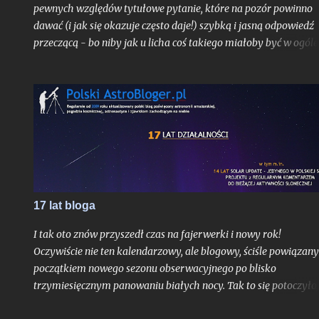
pewnych względów tytułowe pytanie, które na pozór powinno
dawać (i jak się okazuje często daje!) szybką i jasną odpowiedź
przeczącą - bo niby jak u licha coś takiego miałoby być w ogóle
możliwe? Choć uproszczoną odpowiedź do autora problemu
przesłałem już kilka tygodni temu, poruszone zagadnienie
postanowiłem opisać teraz jeszcze szerzej w ramach całego tek
na blogu, albowiem stanowi ono bardzo interesujące zadanie
obserwacyjne, do wykonania którego chciałbym dziś zachęcić
zwłaszcza tych z Was, którzy mieszkają nad Morzem Bałtyckim
17 lat bloga
I tak oto znów przyszedł czas na fajerwerki i nowy rok!
Oczywiście nie ten kalendarzowy, ale blogowy, ściśle powiązany
początkiem nowego sezonu obserwacyjnego po blisko
trzymiesięcznym panowaniu białych nocy. Tak to się potoczyło,
właśnie ostatni dzień lipca stanowi dla mnie zawsze nie tylko