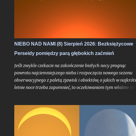
NIEBO NAD NAMI (8) Sierpień 2026: Bezksiężycowe
Perseidy pomiędzy parą głębokich zaćmień
Jeśli zwykle czekacie na zakończenie białych nocy pragnąc
powrotu najciemniejszego nieba i rozpoczęcia nowego sezonu
obserwacyjnego z paletą zjawisk i obiektów, o jakich w najkrót
letnie noce trzeba zapomnieć, to oczekiwaniom tym właśnie sta
się zadość. Chyba nigdy jednak miesiąc przynoszący powrót no
astronomicznych nie był jeszcze wyczekiwany tak bardzo jak w
tym roku, trudno bowiem w najnowszej historii znaleźć
przypadek takiego sierpnia, który wiązałby się z astronomiczn
kumulacją wspaniałości na skalę jak w 2026 roku. O ile bowiem
najsłynniejszy rój meteorów nie jest dla tego miesiąca nowością