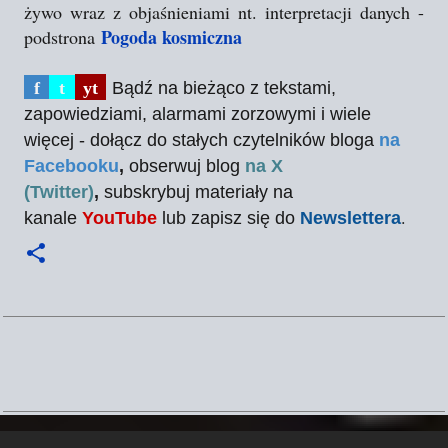
żywo wraz z objaśnieniami nt. interpretacji danych -
Pogoda kosmiczna
podstrona
f
t
yt
Bądź na bieżąco z tekstami,
zapowiedziami, alarmami zorzowymi i wiele
więcej - dołącz do stałych czytelników bloga
na
Facebooku
,
obserwuj blog
na X
(Twitter)
,
subskrybuj materiały na
.
kanale
YouTube
lub zapisz się do
Newslettera
K
o
m
e