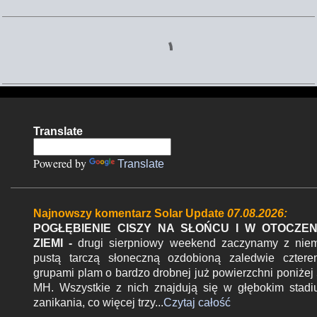
K
o
m
e
n
Translate
t
a
Powered by
Translate
r
z
Najnowszy komentarz Solar Update
07.08.2026:
e
POGŁĘBIENIE CISZY NA SŁOŃCU I W OTOCZEN
ZIEMI -
drugi sierpniowy weekend zaczynamy z nie
pustą tarczą słoneczną ozdobioną zaledwie czter
grupami plam o bardzo drobnej już powierzchni poniżej
MH. Wszystkie z nich znajdują się w głębokim stad
zanikania, co więcej trzy...
Czytaj całość