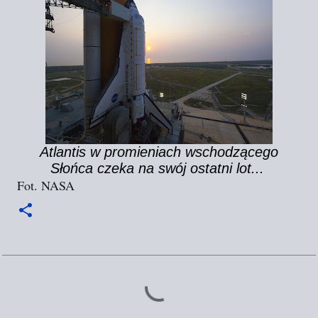
Atlantis w promieniach wschodzącego
Słońca czeka na swój ostatni lot...
Fot. NASA
K
o
m