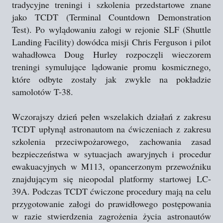
tradycyjne treningi i szkolenia przedstartowe znane
jako TCDT (Terminal Countdown Demonstration
Test). Po wylądowaniu załogi w rejonie SLF (Shuttle
Landing Facility) dowódca misji Chris Ferguson i pilot
wahadłowca Doug Hurley rozpoczęli wieczorem
treningi symulujące lądowanie promu kosmicznego,
które odbyte zostały jak zwykle na pokładzie
samolotów T-38.
Wczorajszy dzień pełen wszelakich działań z zakresu
TCDT upłynął astronautom na ćwiczeniach z zakresu
szkolenia przeciwpożarowego, zachowania zasad
bezpieczeństwa w sytuacjach awaryjnych i procedur
ewakuacyjnych w M113, opancerzonym przewoźniku
znajdującym się nieopodal platformy startowej LC-
39A. Podczas TCDT ćwiczone procedury mają na celu
przygotowanie załogi do prawidłowego postępowania
w razie stwierdzenia zagrożenia życia astronautów