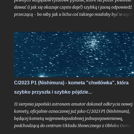
pewnych względów tytułowe pytanie, które na pozór powinno
dawać (i jak się okazuje często daje!) szybką i jasną odpowiedź
przeczącą - bo niby jak u licha coś takiego miałoby być w ogóle
możliwe? Choć uproszczoną odpowiedź do autora problemu
przesłałem już kilka tygodni temu, poruszone zagadnienie
postanowiłem opisać teraz jeszcze szerzej w ramach całego tek
na blogu, albowiem stanowi ono bardzo interesujące zadanie
obserwacyjne, do wykonania którego chciałbym dziś zachęcić
zwłaszcza tych z Was, którzy mieszkają nad Morzem Bałtyckim
C/2023 P1 (Nishimura) - kometa "chwilówka", która
szybko przyszła i szybko pójdzie...
11 sierpnia japoński astronom amator dokonał odkrycia nowej
komety, oficjalnie oznaczonej już jako C/2023 P1 (Nishimura),
będącej kometą najprawdopodobniej jednopojawieniową,
podchodzącą do centrum Układu Słonecznego z Obłoku Oorta i
widoczną tylko jeden raz, o ile pierwsze obliczenia jej orbity nie