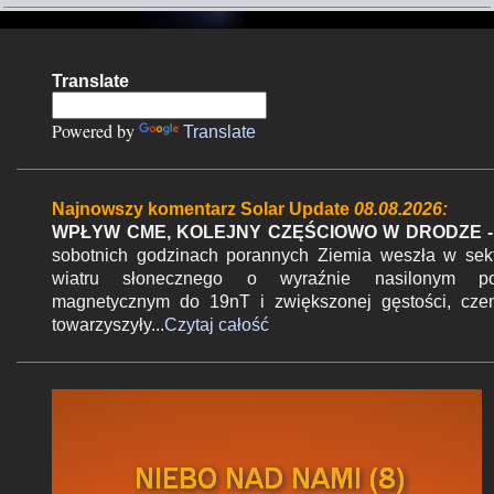
e
n
Translate
t
a
Powered by
Translate
r
z
Najnowszy komentarz Solar Update
08.08.2026:
e
WPŁYW CME, KOLEJNY CZĘŚCIOWO W DRODZE -
sobotnich godzinach porannych Ziemia weszła w sek
wiatru słonecznego o wyraźnie nasilonym po
magnetycznym do 19nT i zwiększonej gęstości, cz
towarzyszyły...
Czytaj całość