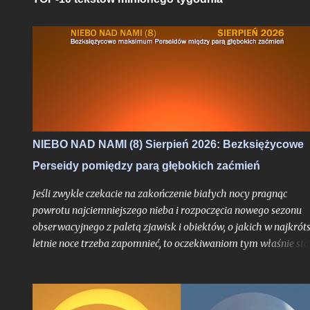
NIEBO NAD NAMI (8) Sierpień 2026: Bezksiężycowe
Perseidy pomiędzy parą głębokich zaćmień
Jeśli zwykle czekacie na zakończenie białych nocy pragnąc
powrotu najciemniejszego nieba i rozpoczęcia nowego sezonu
obserwacyjnego z paletą zjawisk i obiektów, o jakich w najkrót
letnie noce trzeba zapomnieć, to oczekiwaniom tym właśnie sta
się zadość. Chyba nigdy jednak miesiąc przynoszący powrót no
astronomicznych nie był jeszcze wyczekiwany tak bardzo jak w
tym roku, trudno bowiem w najnowszej historii znaleźć