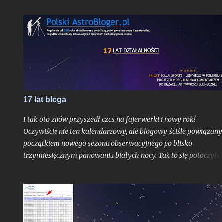
ulegną bardziej znaczącej aktualizacji. Obiekt już w trakcie
odkrycia był bardzo jasny jak na kometę, mając blask rzędu 10,
mag.
17 lat bloga
I tak oto znów przyszedł czas na fajerwerki i nowy rok!
Oczywiście nie ten kalendarzowy, ale blogowy, ściśle powiązany
początkiem nowego sezonu obserwacyjnego po blisko
trzymiesięcznym panowaniu białych nocy. Tak to się potoczyło,
właśnie ostatni dzień lipca stanowi dla mnie zawsze nie tylko
moment ostatniej białej nocy w danym sezonie. To czas, gdy
Ziemia niedługo po aphelium i maksymalnym dystansie od
Słońca w ciągu roku, zamyka swoje kolejne, już siedemnaste,
okrążenie wokół naszej Dziennej Gwiazdy odkąd w