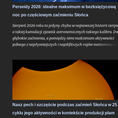
zaćmienia chodzą parami - nieco ponad dwa tygodnie od nowiu
Perseidy 2026: idealne maksimum w bezksiężycową
gdy nasz satelita osiągnie pełnię czeka nas częściowe zaćmienie
noc po częściowym zaćmieniu Słońca
Księżyca - znów o bardzo głębokiej fazie maksymalnej. Oba te
zjawiska będą widoczne z całej Polski i choć to ważniejsze -
Sierpień 2026 roku to jedyny chyba w najnowszej historii sierpi
zaćmienie Słońc...
o takiej kumulacji zjawisk astronomicznych takiego kalibru. D
głębokie zaćmienia, a pomiędzy nimi maksimum aktywności
jednego z najsłynniejszych i najobfitszych rojów meteorowych
ciągu roku, wypadające po raz pierwszy po dwuletniej przerwie
idealnych warunkach obserwacyjnych bezksiężycowej nocy - t
trudne do przebicia otwarcie nowego sezonu z nocami
astronomicznymi. Do pełni szczęścia brakowałby chyba tylko
zorzy polarnej, ale jak pokazało maksimum Perseidów sprzed
dwóch lat - nawet takie scenariusze bywają realne. Po niedawn
zachęcie do obserwacji sierpniowych zaćmień zapraszam na ga
wskazówek odnośnie najbardziej lubianego przez amatorów
wakacyjnego roju meteorów, których tylko w jedną noc może
Nasz pech i szczęście podczas zaćmień Słońca w 25.
ujrzeć więcej, niż większość ludzi zobaczy przez całe życie.
cyklu jego aktywności w kontekście produkcji plam
Oczywiście jak zawsze pod głównym warunkiem: jeśli