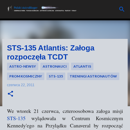
Przejdź do głównej zawartości
STS-135 Atlantis: Załoga
rozpoczęła TCDT
ASTRO-NEWSY
ASTRONAUCI
ATLANTIS
PROM KOSMICZNY
STS-135
TRENINGI ASTRONAUTÓW
czerwca 22, 2011
We wtorek 21 czerwca, czteroosobowa załoga misji
STS-135
wylądowała w Centrum Kosmicznym
Kennedy'ego na Przylądku Canaveral by rozpocząć