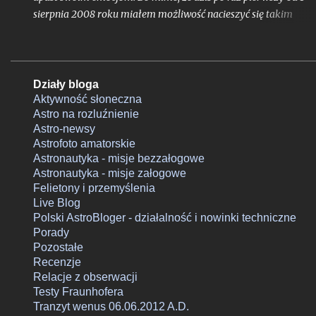
sierpnia 2008 roku miałem możliwość nacieszyć się takim
zjawiskiem, to emocji i napięcia w związku z wstępującym od
północnego zachodu frontem było co niemiara. Z resztą tak mi
być, tak już sugerowały ostatnie prognozy wspomniane we
wczorajszym zestawieniu przewidywań modeli numerycznych.
Działy bloga
Aktywność słoneczna
Astro na rozluźnienie
Astro-newsy
Astrofoto amatorskie
Astronautyka - misje bezzałogowe
Astronautyka - misje załogowe
Felietony i przemyślenia
Live Blog
Polski AstroBloger - działalność i nowinki techniczne
Porady
Pozostałe
Recenzje
Relacje z obserwacji
Testy Fraunhofera
Tranzyt wenus 06.06.2012 A.D.