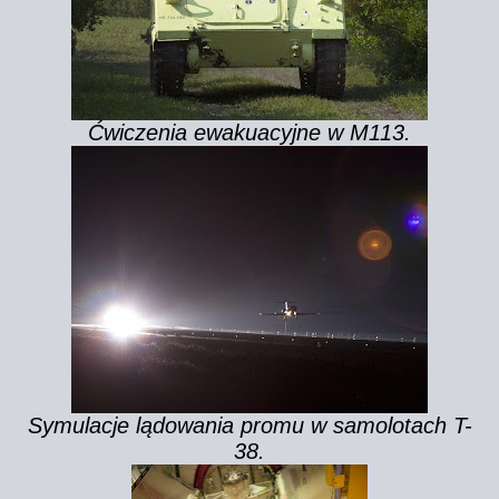
Ćwiczenia ewakuacyjne w M113.
Symulacje lądowania promu w samolotach T-
38.