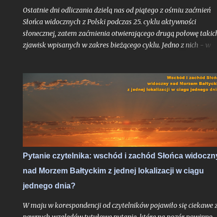
zachmurzenie zrobi sobie od nas wakacje...
Ostatnie dni odliczania dzielą nas od piątego z ośmiu zaćmień
Słońca widocznych z Polski podczas 25. cyklu aktywności
słonecznej, zatem zaćmienia otwierającego drugą połowę takic
zjawisk wpisanych w zakres bieżącego cyklu. Jedno z nich - w
czerwcu 2020 roku - było wprawdzie ledwie brzegowe i na
kilkanaście minut dotknęło jedynie polskiej części Bieszczad, al
skoro przynajmniej garstka Polaków mogła je ujrzeć nie ruszaj
się ze swojego miejsca zamieszkania to nie ma podstaw by je w
statystyce pominąć. Rok 2020 był czasem, gdy obecny cykl
słoneczny klasyfikowany od grudnia 2019 roku, dopiero
raczkował. Trudno było więc oczekiwać aby tarcza Słońca była
już urozmaicona jakimikolwiek plamami mogącymi uatrakcyjn
nam widoki i fotografie zaćmienia, jakkolwiek pomijalne by on
Pytanie czytelnika: wschód i zachód Słońca widoczn
nie było. Liczba Wolfa była wówczas wyzerowana.
nad Morzem Bałtyckim z jednej lokalizacji w ciągu
jednego dnia?
W maju w korespondencji od czytelników pojawiło się ciekawe 