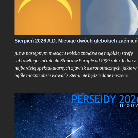
przypadek takiego sierpnia, który wiązałby się z astronomiczn
kumulacją wspaniałości na skalę jak w 2026 roku. O ile bowiem
najsłynniejszy rój meteorów nie jest dla tego miesiąca nowością
tyle fakt, że będzie on otoczony bardzo głębokimi zaćmieniami
zarówno Słońca jak i Księżyca - to już nawarstwienie zjawisk
wielkiego kalibru na skalę, jakiej chyba nikt z nas jeszcze nie
Sierpień 2026 A.D. Miesiąc dwóch głębokich zaćmień
doświadczył.
Już w następnym miesiącu Polska znajdzie się najbliżej strefy
całkowitego zaćmienia Słońca w Europie od 1999 roku. Jedno z
najbardziej spektakularnych zjawisk astronomicznych, jakie w
ogóle można obserwować z Ziemi nie będzie dane naszemu
krajowi, jak już mogą sugerować liczne sensacyjne nagłówki o
nadchodzącej "ciemności" w środku dnia bez precyzowania, o
który obszar kontynentu chodzi - spektakl ten rozegra się mię
innymi nad Hiszpanią. Choć faza całkowita z Polski dostrzegal
nie będzie, tak duża bliskość względem pasa jej widoczności
oznacza nieuchronnie, że znajdziemy się w strefie zaćmienia
częściowego o bardzo głębokiej fazie maksymalnej dochodzące
do aż 87%, gdy Słońce stanie się cienkim sierpem. Jako, że