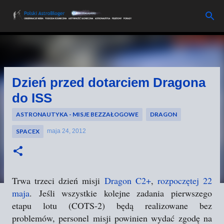
Przejdź do głównej zawartości
Dzień przed dotarciem Dragona
do ISS
ASTRONAUTYKA - MISJE BEZZAŁOGOWE
DRAGON
SPACEX
maja 24, 2012
Trwa trzeci dzień misji
Dragon C2+
,
rozpoczętej 22
maja
. Jeśli wszystkie kolejne zadania pierwszego
etapu lotu (COTS-2) będą realizowane bez
problemów, personel misji powinien wydać zgodę na