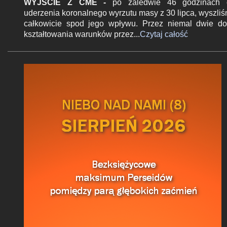
z
WYJŚCIE Z CME -
po zaledwie 46 godzinach 
uderzenia koronalnego wyrzutu masy z 30 lipca, wyszli
całkowicie spod jego wpływu. Przez niemal dwie d
kształtowania warunków przez...
Czytaj całość