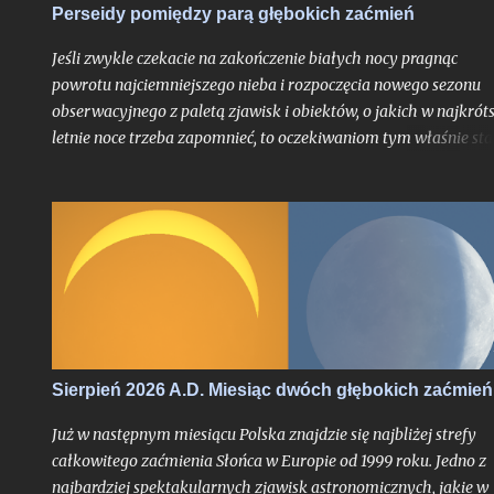
Perseidy pomiędzy parą głębokich zaćmień
Jeśli zwykle czekacie na zakończenie białych nocy pragnąc
powrotu najciemniejszego nieba i rozpoczęcia nowego sezonu
obserwacyjnego z paletą zjawisk i obiektów, o jakich w najkrót
letnie noce trzeba zapomnieć, to oczekiwaniom tym właśnie sta
się zadość. Chyba nigdy jednak miesiąc przynoszący powrót no
astronomicznych nie był jeszcze wyczekiwany tak bardzo jak w
tym roku, trudno bowiem w najnowszej historii znaleźć
przypadek takiego sierpnia, który wiązałby się z astronomiczn
kumulacją wspaniałości na skalę jak w 2026 roku. O ile bowiem
najsłynniejszy rój meteorów nie jest dla tego miesiąca nowością
tyle fakt, że będzie on otoczony bardzo głębokimi zaćmieniami
zarówno Słońca jak i Księżyca - to już nawarstwienie zjawisk
wielkiego kalibru na skalę, jakiej chyba nikt z nas jeszcze nie
Sierpień 2026 A.D. Miesiąc dwóch głębokich zaćmień
doświadczył.
Już w następnym miesiącu Polska znajdzie się najbliżej strefy
całkowitego zaćmienia Słońca w Europie od 1999 roku. Jedno z
najbardziej spektakularnych zjawisk astronomicznych, jakie w