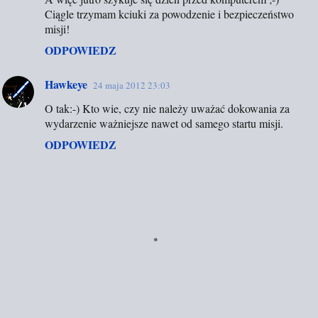
o
Ciągle trzymam kciuki za powodzenie i bezpieczeństwo
m
misji!
e
ODPOWIEDZ
n
t
Hawkeye
24 maja 2012 23:03
a
O tak:-) Kto wie, czy nie należy uważać dokowania za
r
wydarzenie ważniejsze nawet od samego startu misji.
z
ODPOWIEDZ
e