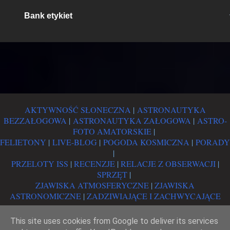
Bank etykiet
AKTYWNOŚĆ SŁONECZNA
|
ASTRONAUTYKA
BEZZAŁOGOWA
|
ASTRONAUTYKA ZAŁOGOWA
|
ASTRO-
FOTO AMATORSKIE
|
FELIETONY
|
LIVE-BLOG
|
POGODA KOSMICZNA
|
PORADY
|
PRZELOTY ISS
|
RECENZJE
|
RELACJE Z OBSERWACJI
|
SPRZĘT
|
ZJAWISKA ATMOSFERYCZNE
|
ZJAWISKA
ASTRONOMICZNE
|
ZADZIWIAJĄCE I ZACHWYCAJĄCE
This site uses cookies from Google to deliver its services
PRAWA AUTORSKIE
|
POLITYKA COOKIES
|
POLITYKA