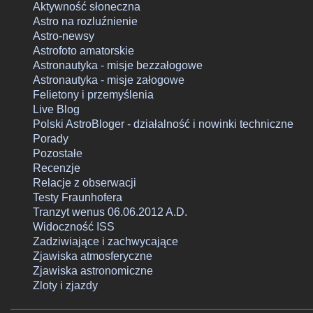
jeszcze żadna z dotychczasowych tegorocznych komet nie
Aktywność słoneczna
Astro na rozluźnienie
przyniosła nam ochów i achów na miarę prognozy - pierwsza
Astro-newsy
uległa fragmentacji blisko dwa miesiące przed peryhelium, dru
Astrofoto amatorskie
niespełna miesiąc przed peryhelium, zanikając i rozpraszając si
Astronautyka - misje bezzałogowe
po przejściu nad północną półkulę, a już na horyzoncie pojawia
Astronautyka - misje załogowe
się trzecia - C/2020 F3 (NEOWISE), która za kilka tygodni
Felietony i przemyślenia
osiągnie peryhelium aspirując w prognozie blasku do rangi dw
Live Blog
rozpadniętych poprzedniczek. Przyjrzyjmy się więc tej komecie 
Polski AstroBloger - działalność i nowinki techniczne
Porady
rzućmy okiem czego możemy o...
Pozostałe
Recenzje
Relacje z obserwacji
Testy Fraunhofera
Tranzyt wenus 06.06.2012 A.D.
Widoczność ISS
Zadziwiające i zachwycające
Zjawiska atmosferyczne
Zjawiska astronomiczne
Zloty i zjazdy