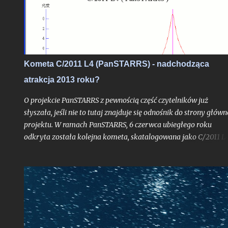
obserwacyjne, do wykonania którego chciałbym dziś zachęcić
zwłaszcza tych z Was, którzy mieszkają nad Morzem Bałtyckim
Kometa C/2011 L4 (PanSTARRS) - nadchodząca
atrakcja 2013 roku?
O projekcie PanSTARRS z pewnością część czytelników już
słyszała, jeśli nie to tutaj znajduje się odnośnik do strony główn
projektu. W ramach PanSTARRS, 6 czerwca ubiegłego roku
odkryta została kolejna kometa, skatalogowana jako C/2011 L4
Dzisiaj z mojej strony tylko krótkie napomknięcie o niej,
albowiem na wpis spod znaku "kometarnej prognozy" jest racz
zbyt wcześnie. - (Uwaga: w końcowej części tekstu nowe
aktualizacje prognoz ze stycznia 2013 roku). Kliknij jeśli chcesz 
razu przejść do uaktualnienia . - Kliknij w ten link, jeśli chcesz
przejść do aktualizacji z 05.05.2013 r.