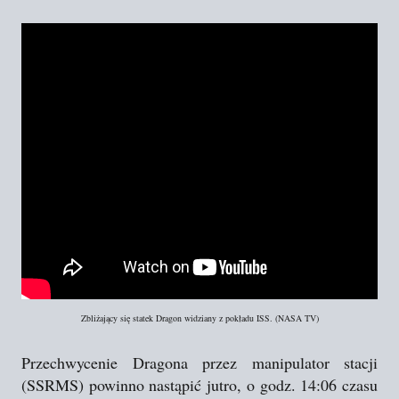
Zbliżający się statek Dragon widziany z pokładu ISS. (NASA TV)
Przechwycenie Dragona przez manipulator stacji
(SSRMS) powinno nastąpić jutro, o godz. 14:06 czasu