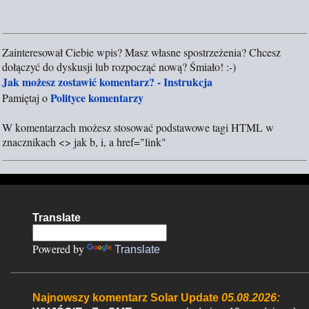
Zainteresował Ciebie wpis? Masz własne spostrzeżenia? Chcesz
P
dołączyć do dyskusji lub rozpocząć nową? Śmiało! :-)
r
Jak możesz zostawić komentarz? - Instrukcja
z
Polityce komentarzy
Pamiętaj o
e
ś
W komentarzach możesz stosować podstawowe tagi HTML w
l
znacznikach <> jak b, i, a href="link"
i
j
k
o
m
Translate
e
n
Powered by
Translate
t
a
r
Najnowszy komentarz Solar Update
05.08.2026: