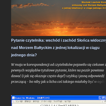
trudne do przebicia otwarcie nowego sezonu z nocami
astronomicznymi. Do pełni szczęścia brakowałby chyba tylko
zorzy polarnej, ale jak pokazało maksimum Perseidów sprzed
dwóch lat - nawet takie scenariusze bywają realne. Po niedawn
zachęcie do obserwacji sierpniowych zaćmień zapraszam na ga
wskazówek odnośnie najbardziej lubianego przez amatorów
wakacyjnego roju meteorów, których tylko w jedną noc może
Pytanie czytelnika: wschód i zachód Słońca widoczn
ujrzeć więcej, niż większość ludzi zobaczy przez całe życie.
nad Morzem Bałtyckim z jednej lokalizacji w ciągu
Oczywiście jak zawsze pod głównym warunkiem: jeśli
zachmurzenie zrobi sobie od nas wakacje...
jednego dnia?
W maju w korespondencji od czytelników pojawiło się ciekawe 
pewnych względów tytułowe pytanie, które na pozór powinno
dawać (i jak się okazuje często daje!) szybką i jasną odpowiedź
przeczącą - bo niby jak u licha coś takiego miałoby być w ogóle
możliwe? Choć uproszczoną odpowiedź do autora problemu
przesłałem już kilka tygodni temu, poruszone zagadnienie
postanowiłem opisać teraz jeszcze szerzej w ramach całego tek
na blogu, albowiem stanowi ono bardzo interesujące zadanie