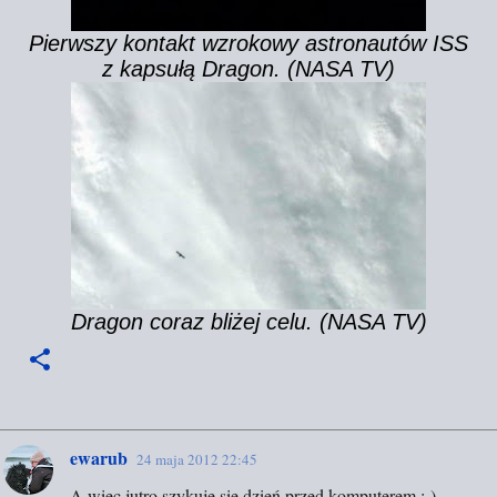
Pierwszy kontakt wzrokowy astronautów ISS
z kapsułą Dragon. (NASA TV)
Dragon coraz bliżej celu. (NASA TV)
ewarub
24 maja 2012 22:45
K
A więc jutro szykuje się dzień przed komputerem ;-)