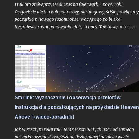
I tak oto znów przyszedł czas na fajerwerki i nowy rok!
Oczywiście nie ten kalendarzowy, ale blogowy, ściśle powiązany
początkiem nowego sezonu obserwacyjnego po blisko
trzymiesięcznym panowaniu białych nocy. Tak to się potoczyło,
właśnie ostatni dzień lipca stanowi dla mnie zawsze nie tylko
moment ostatniej białej nocy w danym sezonie. To czas, gdy
Ziemia niedługo po aphelium i maksymalnym dystansie od
Słońca w ciągu roku, zamyka swoje kolejne, już siedemnaste,
okrążenie wokół naszej Dziennej Gwiazdy odkąd w
nieskończonych czeluściach Internetu otrzymaliście pierwszy,
niepozorny wpis, dający początek temu blogowi. Z punktu
widzenia cyklu życia gwiazd ciągu głównego jak właśnie głów
bohater tutejszych wpisów oddalony od nas o 8 minut świetlny
Starlink: wyznaczanie i obserwacja przelotów.
- to praktycznie niezauważalne mrugnięcie oka. Ale w realiach
Instrukcja dla początkujących na przykładzie Heave
cyfrowych?
Above [+wideo-poradnik]
Jak w zeszłym roku tak i teraz sezon białych nocy od samego
początku przynosi zwiększoną liczbę okazji na obserwacje