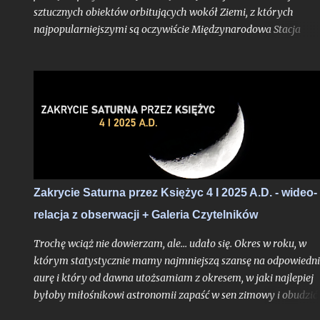
sztucznych obiektów orbitujących wokół Ziemi, z których
najpopularniejszymi są oczywiście Międzynarodowa Stacja
Kosmiczna, ale przede wszystkim hurtowo wynoszone na orbit
Starlinki. Okres białych nocy i wiążąca się z tym ciągła bliskość
Słońca pod horyzontem względem Polski sprawia, że satelity
znacznie częściej znajdują się w strefie dnia orbitalnego (znajdu
się się w świetle słonecznym, będąc widocznymi z naszego kraju
a jeśli są to Starlinki to na niebie zaczyna robić się naprawdę
tłoczno.
Zakrycie Saturna przez Księżyc 4 I 2025 A.D. - wideo-
relacja z obserwacji + Galeria Czytelników
Trochę wciąż nie dowierzam, ale... udało się. Okres w roku, w
którym statystycznie mamy najmniejszą szansę na odpowiedn
aurę i który od dawna utożsamiam z okresem, w jaki najlepiej
byłoby miłośnikowi astronomii zapaść w sen zimowy i obudzić 
w marcu, tym razem - chyba naprawdę w drodze wyjątku