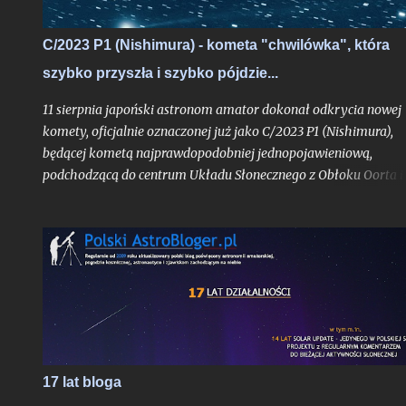
C/2023 P1 (Nishimura) - kometa "chwilówka", która
szybko przyszła i szybko pójdzie...
11 sierpnia japoński astronom amator dokonał odkrycia nowej
komety, oficjalnie oznaczonej już jako C/2023 P1 (Nishimura),
będącej kometą najprawdopodobniej jednopojawieniową,
podchodzącą do centrum Układu Słonecznego z Obłoku Oorta i
widoczną tylko jeden raz, o ile pierwsze obliczenia jej orbity nie
ulegną bardziej znaczącej aktualizacji. Obiekt już w trakcie
odkrycia był bardzo jasny jak na kometę, mając blask rzędu 10,
mag.
17 lat bloga