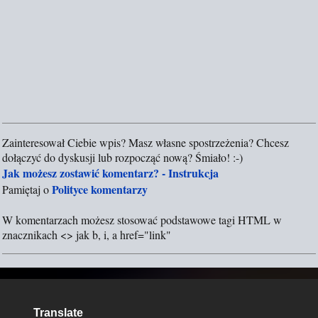
Zainteresował Ciebie wpis? Masz własne spostrzeżenia? Chcesz
P
dołączyć do dyskusji lub rozpocząć nową? Śmiało! :-)
r
Jak możesz zostawić komentarz? - Instrukcja
z
Polityce komentarzy
Pamiętaj o
e
ś
W komentarzach możesz stosować podstawowe tagi HTML w
l
znacznikach <> jak b, i, a href="link"
i
j
k
o
m
Translate