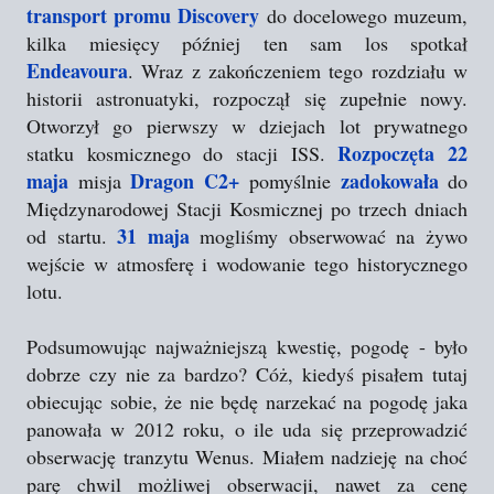
transport promu Discovery
do docelowego muzeum,
kilka miesięcy później ten sam los spotkał
Endeavoura
. Wraz z zakończeniem tego rozdziału w
historii astronuatyki, rozpoczął się zupełnie nowy.
Otworzył go pierwszy w dziejach lot prywatnego
Rozpoczęta 22
statku kosmicznego do stacji ISS.
maja
Dragon C2+
zadokowała
misja
pomyślnie
do
Międzynarodowej Stacji Kosmicznej po trzech dniach
31 maja
od startu.
mogliśmy obserwować na żywo
wejście w atmosferę i wodowanie tego historycznego
lotu.
Podsumowując najważniejszą kwestię, pogodę - było
dobrze czy nie za bardzo? Cóż, kiedyś pisałem tutaj
obiecując sobie, że nie będę narzekać na pogodę jaka
panowała w 2012 roku, o ile uda się przeprowadzić
obserwację tranzytu Wenus. Miałem nadzieję na choć
parę chwil możliwej obserwacji, nawet za cenę