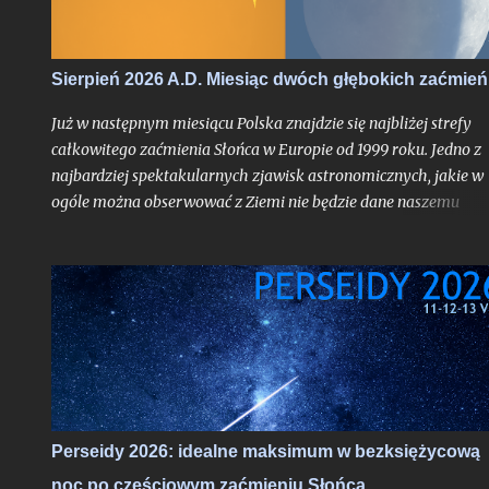
tyle fakt, że będzie on otoczony bardzo głębokimi zaćmieniami
zarówno Słońca jak i Księżyca - to już nawarstwienie zjawisk
wielkiego kalibru na skalę, jakiej chyba nikt z nas jeszcze nie
Sierpień 2026 A.D. Miesiąc dwóch głębokich zaćmień
doświadczył.
Już w następnym miesiącu Polska znajdzie się najbliżej strefy
całkowitego zaćmienia Słońca w Europie od 1999 roku. Jedno z
najbardziej spektakularnych zjawisk astronomicznych, jakie w
ogóle można obserwować z Ziemi nie będzie dane naszemu
krajowi, jak już mogą sugerować liczne sensacyjne nagłówki o
nadchodzącej "ciemności" w środku dnia bez precyzowania, o
który obszar kontynentu chodzi - spektakl ten rozegra się mię
innymi nad Hiszpanią. Choć faza całkowita z Polski dostrzegal
nie będzie, tak duża bliskość względem pasa jej widoczności
oznacza nieuchronnie, że znajdziemy się w strefie zaćmienia
częściowego o bardzo głębokiej fazie maksymalnej dochodzące
do aż 87%, gdy Słońce stanie się cienkim sierpem. Jako, że
zaćmienia chodzą parami - nieco ponad dwa tygodnie od nowiu
Perseidy 2026: idealne maksimum w bezksiężycową
gdy nasz satelita osiągnie pełnię czeka nas częściowe zaćmienie
noc po częściowym zaćmieniu Słońca