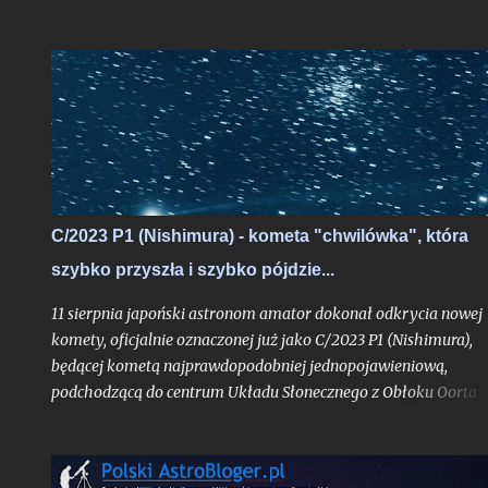
Dzisiaj z mojej strony tylko krótkie napomknięcie o niej,
albowiem na wpis spod znaku "kometarnej prognozy" jest racz
zbyt wcześnie. - (Uwaga: w końcowej części tekstu nowe
aktualizacje prognoz ze stycznia 2013 roku). Kliknij jeśli chcesz 
razu przejść do uaktualnienia . - Kliknij w ten link, jeśli chcesz
przejść do aktualizacji z 05.05.2013 r.
C/2023 P1 (Nishimura) - kometa "chwilówka", która
szybko przyszła i szybko pójdzie...
11 sierpnia japoński astronom amator dokonał odkrycia nowej
komety, oficjalnie oznaczonej już jako C/2023 P1 (Nishimura),
będącej kometą najprawdopodobniej jednopojawieniową,
podchodzącą do centrum Układu Słonecznego z Obłoku Oorta i
widoczną tylko jeden raz, o ile pierwsze obliczenia jej orbity nie
ulegną bardziej znaczącej aktualizacji. Obiekt już w trakcie
odkrycia był bardzo jasny jak na kometę, mając blask rzędu 10,