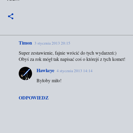
Timon
3 stycznia 2013 20:15
K
Super zestawienie, fajnie wrócić do tych wydarzeń:)
o
Obyś za rok mógł tak napisać coś o którejś z tych komet!
m
e
Hawkeye
4 stycznia 2013 14:14
n
Byłoby miło!
t
a
ODPOWIEDZ
r
z
e