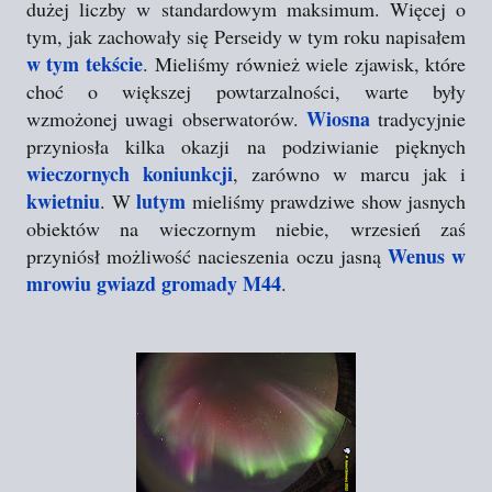
dużej liczby w standardowym maksimum. Więcej o
tym, jak zachowały się Perseidy w tym roku napisałem
w tym tekście
. Mieliśmy również wiele zjawisk, które
choć o większej powtarzalności, warte były
Wiosna
wzmożonej uwagi obserwatorów.
tradycyjnie
przyniosła kilka okazji na podziwianie pięknych
wieczornych koniunkcji
, zarówno w marcu jak i
kwietniu
lutym
. W
mieliśmy prawdziwe show jasnych
obiektów na wieczornym niebie, wrzesień zaś
Wenus w
przyniósł możliwość nacieszenia oczu jasną
mrowiu gwiazd gromady M44
.