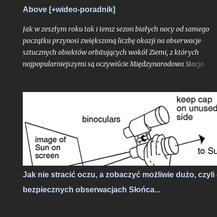
rozpadniętych poprzedniczek. Przyjrzyjmy się więc tej komecie 
Above [+wideo-poradnik]
rzućmy okiem czego możemy o...
Jak w zeszłym roku tak i teraz sezon białych nocy od samego
początku przynosi zwiększoną liczbę okazji na obserwacje
sztucznych obiektów orbitujących wokół Ziemi, z których
najpopularniejszymi są oczywiście Międzynarodowa Stacja
Kosmiczna, ale przede wszystkim hurtowo wynoszone na orbit
Starlinki. Okres białych nocy i wiążąca się z tym ciągła bliskość
Słońca pod horyzontem względem Polski sprawia, że satelity
znacznie częściej znajdują się w strefie dnia orbitalnego (znajdu
się się w świetle słonecznym, będąc widocznymi z naszego kraju
a jeśli są to Starlinki to na niebie zaczyna robić się naprawdę
tłoczno.
Jak nie stracić oczu, a zobaczyć możliwie dużo, czyli
bezpiecznych obserwacjach Słońca...