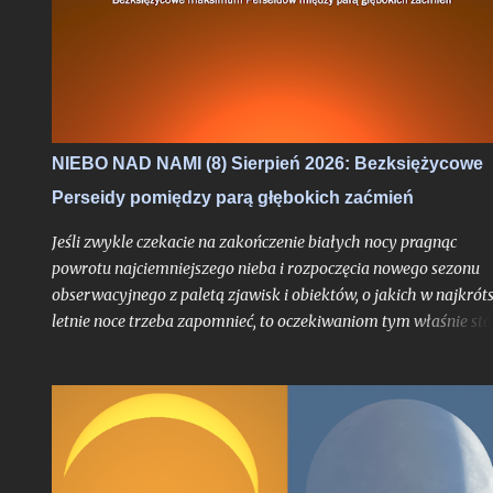
NIEBO NAD NAMI (8) Sierpień 2026: Bezksiężycowe
Perseidy pomiędzy parą głębokich zaćmień
Jeśli zwykle czekacie na zakończenie białych nocy pragnąc
powrotu najciemniejszego nieba i rozpoczęcia nowego sezonu
obserwacyjnego z paletą zjawisk i obiektów, o jakich w najkrót
letnie noce trzeba zapomnieć, to oczekiwaniom tym właśnie sta
się zadość. Chyba nigdy jednak miesiąc przynoszący powrót no
astronomicznych nie był jeszcze wyczekiwany tak bardzo jak w
tym roku, trudno bowiem w najnowszej historii znaleźć
przypadek takiego sierpnia, który wiązałby się z astronomiczn
kumulacją wspaniałości na skalę jak w 2026 roku. O ile bowiem
najsłynniejszy rój meteorów nie jest dla tego miesiąca nowością