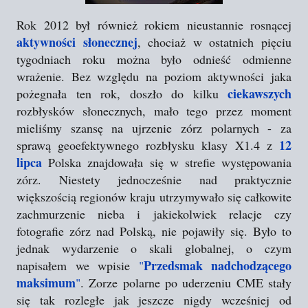
Rok 2012 był również rokiem nieustannie rosnącej
aktywności słonecznej
, chociaż w ostatnich pięciu
tygodniach roku można było odnieść odmienne
wrażenie. Bez względu na poziom aktywności jaka
ciekawszych
pożegnała ten rok, doszło do kilku
rozbłysków słonecznych, mało tego przez moment
mieliśmy szansę na ujrzenie zórz polarnych - za
12
sprawą geoefektywnego rozbłysku klasy X1.4 z
lipca
Polska znajdowała się w strefie występowania
zórz. Niestety jednocześnie nad praktycznie
większością regionów kraju utrzymywało się całkowite
zachmurzenie nieba i jakiekolwiek relacje czy
fotografie zórz nad Polską, nie pojawiły się. Było to
jednak wydarzenie o skali globalnej, o czym
Przedsmak nadchodzącego
napisałem we wpisie
"
maksimum
"
. Zorze polarne po uderzeniu CME stały
się tak rozległe jak jeszcze nigdy wcześniej od