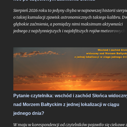
Księżyca - znów o bardzo głębokiej fazie maksymalnej. Oba te
zjawiska będą widoczne z całej Polski i choć to ważniejsze -
Sierpień 2026 roku to jedyny chyba w najnowszej historii sierpi
zaćmienie Słońc...
o takiej kumulacji zjawisk astronomicznych takiego kalibru. D
głębokie zaćmienia, a pomiędzy nimi maksimum aktywności
jednego z najsłynniejszych i najobfitszych rojów meteorowych
ciągu roku, wypadające po raz pierwszy po dwuletniej przerwie
idealnych warunkach obserwacyjnych bezksiężycowej nocy - t
trudne do przebicia otwarcie nowego sezonu z nocami
astronomicznymi. Do pełni szczęścia brakowałby chyba tylko
zorzy polarnej, ale jak pokazało maksimum Perseidów sprzed
dwóch lat - nawet takie scenariusze bywają realne. Po niedawn
zachęcie do obserwacji sierpniowych zaćmień zapraszam na ga
wskazówek odnośnie najbardziej lubianego przez amatorów
wakacyjnego roju meteorów, których tylko w jedną noc może
Pytanie czytelnika: wschód i zachód Słońca widoczn
ujrzeć więcej, niż większość ludzi zobaczy przez całe życie.
nad Morzem Bałtyckim z jednej lokalizacji w ciągu
Oczywiście jak zawsze pod głównym warunkiem: jeśli
zachmurzenie zrobi sobie od nas wakacje...
jednego dnia?
W maju w korespondencji od czytelników pojawiło się ciekawe 