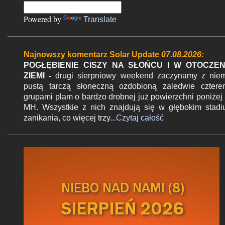
e
n
Powered by
Translate
t
a
r
Najnowszy komentarz Solar Update
07.08.2026:
z
POGŁĘBIENIE CISZY NA SŁOŃCU I W OTOCZEN
ZIEMI -
drugi sierpniowy weekend zaczynamy z nie
pustą tarczą słoneczną ozdobioną zaledwie czter
grupami plam o bardzo drobnej już powierzchni poniżej
MH. Wszystkie z nich znajdują się w głębokim stad
zanikania, co więcej trzy...
Czytaj całość