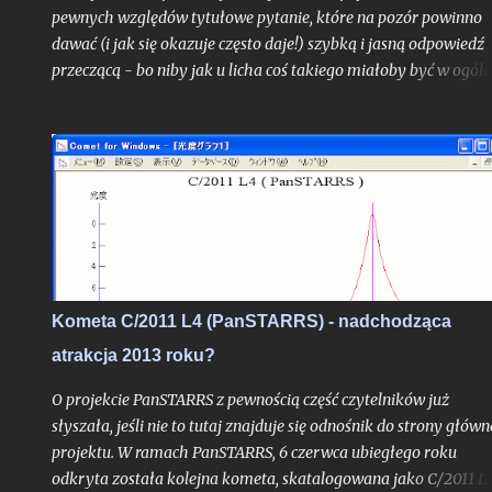
pewnych względów tytułowe pytanie, które na pozór powinno
dawać (i jak się okazuje często daje!) szybką i jasną odpowiedź
przeczącą - bo niby jak u licha coś takiego miałoby być w ogóle
możliwe? Choć uproszczoną odpowiedź do autora problemu
przesłałem już kilka tygodni temu, poruszone zagadnienie
postanowiłem opisać teraz jeszcze szerzej w ramach całego tek
na blogu, albowiem stanowi ono bardzo interesujące zadanie
obserwacyjne, do wykonania którego chciałbym dziś zachęcić
zwłaszcza tych z Was, którzy mieszkają nad Morzem Bałtyckim
Kometa C/2011 L4 (PanSTARRS) - nadchodząca
atrakcja 2013 roku?
O projekcie PanSTARRS z pewnością część czytelników już
słyszała, jeśli nie to tutaj znajduje się odnośnik do strony główn
projektu. W ramach PanSTARRS, 6 czerwca ubiegłego roku
odkryta została kolejna kometa, skatalogowana jako C/2011 L4