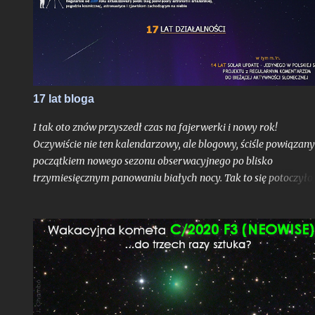
mag.
17 lat bloga
I tak oto znów przyszedł czas na fajerwerki i nowy rok!
Oczywiście nie ten kalendarzowy, ale blogowy, ściśle powiązany
początkiem nowego sezonu obserwacyjnego po blisko
trzymiesięcznym panowaniu białych nocy. Tak to się potoczyło,
właśnie ostatni dzień lipca stanowi dla mnie zawsze nie tylko
moment ostatniej białej nocy w danym sezonie. To czas, gdy
Ziemia niedługo po aphelium i maksymalnym dystansie od
Słońca w ciągu roku, zamyka swoje kolejne, już siedemnaste,
okrążenie wokół naszej Dziennej Gwiazdy odkąd w
nieskończonych czeluściach Internetu otrzymaliście pierwszy,
niepozorny wpis, dający początek temu blogowi. Z punktu
widzenia cyklu życia gwiazd ciągu głównego jak właśnie głów