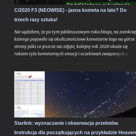
bohater tutejszych wpisów oddalony od nas o 8 minut świetlny
C/2020 F3 (NEOWISE) - jasna kometa na lato? Do
- to praktycznie niezauważalne mrugnięcie oka. Ale w realiach
trzech razy sztuka!
cyfrowych?
Nie sądziłem, że po tym jubileuszowym roku bloga, na zamknię
którego pojawiło się okolicznościowe kometarne logo na górze
strony póki co jeszcze nie zdjęte, kolejny rok 2020 okaże się
rokiem tylu kometarnych emocji i oczekiwań związanych z
kometami typowanymi na widoczne nieuzbrojonym okiem. To 
trzeci w ostatnich miesiącach obiekt, który ma szansę przełam
barierę widoczności nieuzbrojonym okiem i który może nam
uatrakcyjnić drugą połowę sezonu białych nocy. Wprawdzie
jeszcze żadna z dotychczasowych tegorocznych komet nie
przyniosła nam ochów i achów na miarę prognozy - pierwsza
uległa fragmentacji blisko dwa miesiące przed peryhelium, dru
niespełna miesiąc przed peryhelium, zanikając i rozpraszając si
po przejściu nad północną półkulę, a już na horyzoncie pojawia
Starlink: wyznaczanie i obserwacja przelotów.
się trzecia - C/2020 F3 (NEOWISE), która za kilka tygodni
Instrukcja dla początkujących na przykładzie Heave
osiągnie peryhelium aspirując w prognozie blasku do rangi dw