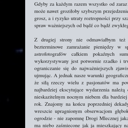
Gdyby za każdym razem wszystko od zaraz m
może nawet groziłoby szybszym przejedzeni
grosz, a i ryzyko utraty roztropności przy s
spraw ważniejszych od bądź co bądź zwykłe
Z drugiej strony nie odmawiałbym też r
bezterminowe zamrażanie pieniędzy w s
astrofotografów całkiem pokaźnych s
wykorzystywany jest potwornie rzadko i t
ograniczanie się do najważniejszych zjawi
ujmując. A jednak nasze warunki geograficzn
że siłą rzeczy wielu z pasjonatów ma po
najbardziej ekscytujące wydarzenia należą 
nieskazitelnym nocnym niebem dla bardziej
rok. Znajomy na końcu poprzedniej dekad
wreszcie upragnionym obserwacjom głębok
ogrodzie - nie zapomnę Drogi Mlecznej jaką
ma niebo zaśmiecone jak ja mieszkający na