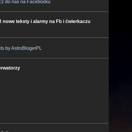
cz do nas na Facebooku
ź nowe teksty i alarmy na Fb i ćwierkaczu
ts by AstroBlogerPL
rwatorzy