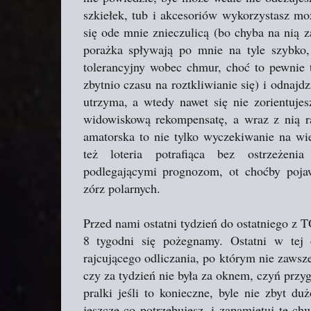
szkiełek, tub i akcesoriów wykorzystasz mo
się ode mnie znieczulicą (bo chyba na nią 
porażka spływają po mnie na tyle szybko,
tolerancyjny wobec chmur, choć to pewnie t
zbytnio czasu na roztkliwianie się) i odnaj
utrzyma, a wtedy nawet się nie zorientuje
widowiskową rekompensatę, a wraz z nią ra
amatorska to nie tylko wyczekiwanie na wie
też loteria potrafiąca bez ostrzeżen
podlegającymi prognozom, ot choćby pojaw
zórz polarnych.
Przed nami ostatni tydzień do ostatniego z 
8 tygodni się pożegnamy. Ostatni w tej 
rajcującego odliczania, po którym nie zawsze
czy za tydzień nie była za oknem, czyń przyg
pralki jeśli to konieczne, byle nie zbyt 
jeszcze co potrzebujesz, i zapamiętuj te chw