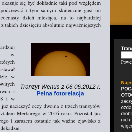
9 okazuje się być dokładnie taki pod względem
spodziewać i tym samym skutecznie gasi on
edenasty dzień miesiąca, na to najbardziej
z takich dziesięciu absolutnie najważniejszych
ardziej
Tran
ca - w
których
Powe
ostawał
dzie, w
owitych
Najn
Tranzyt Wenus z 06.06.2012 r.
POG
rwcu i
Pełna fotorelacja
OTO
18 i w
zacz
 już nacieszyć oczy dwoma z trzech tranzytów
ozdo
ziałem Merkurego w 2016 roku. Pozostał już
drob
rego i zarazem ostatnie tak ważne zjawisko z
nich
więcej
 dekadzie.