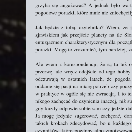
grzyba się angażować? A jednak było wart
pogodowe porażki, które mnie nie zniechęcił
Jak będzie z tobą, czytelniku? Wiem, że j
zjawiskiem jak przejście planety na tle Sł
entuzjazmem charakterystycznym dla początk
porażki. Mogę to zrozumieć, tym bardziej, ż
Ale wiem z korespondencji, że są tu też o
przerwę, ale wręcz odejście od tego hobby 
odczuwają w ostatnich latach, że pogoda 
oddanie się pasji na miarę potrzeb czy pocz
w praktyce w ogóle się nie zwracają. I to 
nikogo zachęcać do czynienia inaczej, niż 
gdy każdy odpowie sobie sam czy jedzie dale
Ja mogę jedynie sugerować, zachęcać, dor
takich krokach zdecydować, bo u każdego 
czynników, które powinny albo zmotywować