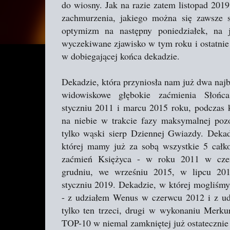
do wiosny. Jak na razie zatem listopad 201
zachmurzenia, jakiego można się zawsze 
optymizm na następny poniedziałek, na j
wyczekiwane zjawisko w tym roku i ostatnie 
w dobiegającej końca dekadzie.
Dekadzie, która przyniosła nam już dwa najb
widowiskowe głębokie zaćmienia Słoń
styczniu 2011 i marcu 2015 roku, podczas 
na niebie w trakcie fazy maksymalnej poz
tylko wąski sierp Dziennej Gwiazdy. Deka
której mamy już za sobą wszystkie 5 całk
zaćmień Księżyca - w roku 2011 w cze
grudniu, we wrześniu 2015, w lipcu 20
styczniu 2019. Dekadzie, w której mogliśmy
- z udziałem Wenus w czerwcu 2012 i z ud
tylko ten trzeci, drugi w wykonaniu Merku
TOP-10 w niemal zamkniętej już ostatecznie