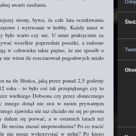
Dołą
dnej awarii zasilania.
ejszej strony, bywa, że całe lata oczekiwania
Śled
przętowe i wytrwanie w hobby. Każdy musi w
y było warto czy nie. U mnie praktycznie za
ywać wszelkie poprzednie porażki, a radosne
ją w człowieku takie piętno, że nie sposób o
Twee
ćby nie wiem ile rozczarowań pogodowych miało
Obse
a na tle Słońca, jaką przez ponad 2,5 godziny
 roku - to było coś tak przepięknego czy to
rzez wielkiego Dobsona czy przez słonecznego
c innego dotąd nie stoi w moim prywatnym
ego zjawiska nie raz chciało mi się po prostu
 dałem się porwać, a w ostatnich latach też
. Ile można znosić niepowodzenia? Po co tracić
óle nie mogę wykorzystać w pełni? Po kiego