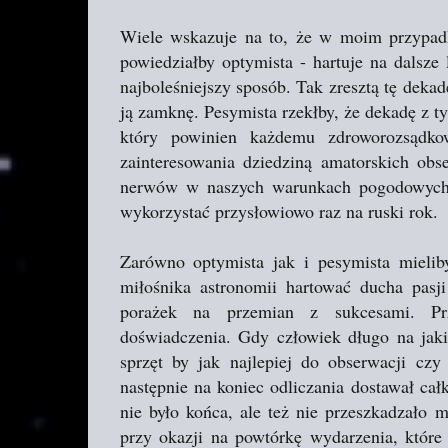
Wiele wskazuje na to, że w moim przypadku
powiedziałby optymista - hartuje na dalsze
najboleśniejszy sposób. Tak zresztą tę deka
ją zamknę. Pesymista rzekłby, że dekadę z 
który powinien każdemu zdroworozsądk
zainteresowania dziedziną amatorskich obse
nerwów w naszych warunkach pogodowych, 
wykorzystać przysłowiowo raz na ruski rok.
Zarówno optymista jak i pesymista mieliby
miłośnika astronomii hartować ducha pasj
porażek na przemian z sukcesami. Pr
doświadczenia. Gdy człowiek długo na jaki
sprzęt by jak najlepiej do obserwacji czy 
następnie na koniec odliczania dostawał cał
nie było końca, ale też nie przeszkadzało 
przy okazji na powtórkę wydarzenia, które