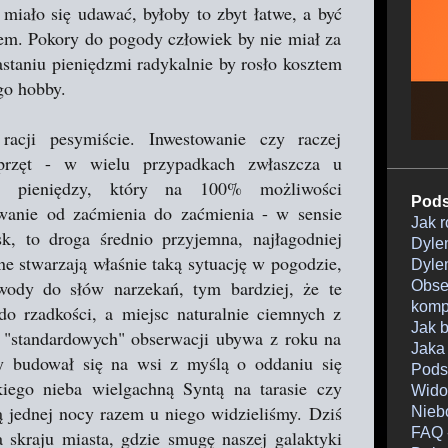
iało się udawać, byłoby to zbyt łatwe, a być
em. Pokory do pogody człowiek by nie miał za
zastaniu pieniędzmi radykalnie by rosło kosztem
go hobby.
acji pesymiście. Inwestowanie czy raczej
przęt - w wielu przypadkach zwłaszcza u
um pieniędzy, który na 100% możliwości
Pods
rwanie od zaćmienia do zaćmienia - w sensie
Jak 
sk, to droga średnio przyjemna, najłagodniej
Dylem
e stwarzają właśnie taką sytuację w pogodzie,
Dylem
wody do słów narzekań, tym bardziej, że te
Obser
komp
do rzadkości, a miejsc naturalnie ciemnych z
Jak 
 "standardowych" obserwacji ubywa z roku na
Jaka
y budował się na wsi z myślą o oddaniu się
Pods
iego nieba wielgachną Syntą na tarasie czy
Wido
 jednej nocy razem u niego widzieliśmy. Dziś
Nieb
FAQ 
 skraju miasta, gdzie smugę naszej galaktyki