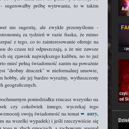
u - sugerowałby próbę wytrwania, to w takim
wet nie sugestię, ale zwykłe przemyślenie -
astronomią za tydzień w razie fiaska, że mimo
rpać z tego, co to zainteresowanie oferuje na
su do czasu też odpuszczają, a że nie zawsze
ch się zjawisk największego kalibru, no to już
arto mieć pełną świadomość zanim na poważnie
jest "drobny druczek" w nieformalnej umowie,
m hobby, ale jej bardzo wyraźny, wytłuszczony
h geograficznych.
o pochmurnym poniedziałku rzucasz wszystko na
ówek czy cokolwiek innego, wyczekaj tego
aury,
i wzmocnij swoją świadomość na temat
➨
m na wszelki wypadek) i jeśli rzeczywiście się
Dzis
z tego w złych emocjach, a zachowany arsenał