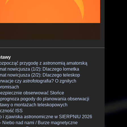
tawy
rozpocząć przygodę z astronomią amatorską
at nowicjusza (1/2): Dlaczego lornetka
at nowicjusza (2/2): Dlaczego teleskop
wacje czy astrofotografia? O zgniłych
romisach
bezpiecznie obserwować Słońce
 prognoza pogody do planowania obserwacji
tawy o montażach teleskopowych
czność ISS
o i zjawiska astronomiczne w SIERPNIU 2026
- Niebo nad nami / Burze magnetyczne