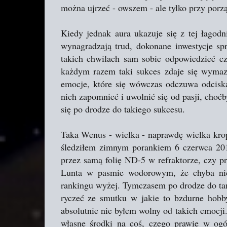
można ujrzeć - owszem - ale tylko przy porzą
Kiedy jednak aura ukazuje się z tej łagodni
wynagradzają trud, dokonane inwestycje s
takich chwilach sam sobie odpowiedzieć cz
każdym razem taki sukces zdaje się wymaz
emocje, które się wówczas odczuwa odciska
nich zapomnieć i uwolnić się od pasji, cho
się po drodze do takiego sukcesu.
Taka Wenus - wielka - naprawdę wielka krop
śledziłem zimnym porankiem 6 czerwca 2012
przez samą folię ND-5 w refraktorze, czy p
Lunta w pasmie wodorowym, że chyba ni
rankingu wyżej. Tymczasem po drodze do tamt
ryczeć ze smutku w jakie to bzdurne hobby
absolutnie nie byłem wolny od takich emocji
własne środki na coś, czego prawie w og