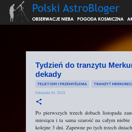
Tydzień do tranzytu Merku
dekady
FELIETONY I PRZEMYŚLENIA
TRANZYT MERKUREGO 
listopada 04, 2019
Po pierwszych trzech dobach listopada za
miesiącu i ta sama szarość na całym niebi
kolejne 3 dni. Zapewne po tych trzech dniach 