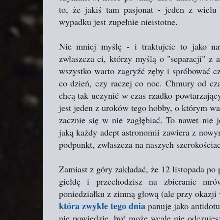
to, że jakiś tam pasjonat - jeden z wiel
wypadku jest zupełnie nieistotne.
Nie mniej myślę - i traktujcie to jako na
zwłaszcza ci, którzy myślą o "separacji" z 
wszystko warto zagryźć zęby i spróbować cze
co dzień, czy raczej co noc. Chmury od cza
chcą tak uczynić w czas rzadko powtarzający
jest jeden z uroków tego hobby, o którym w
zacznie się w nie zagłębiać. To nawet nie 
jaką każdy adept astronomii zawiera z nowy
podpunkt, zwłaszcza na naszych szerokościac
Zamiast z góry zakładać, że 12 listopada p
giełdę i przechodzisz na zbieranie mr
poniedziałku z zimną głową (ale przy okazj
która zwykle tego dnia
panuje jako antidotu
nie powiedzie, być może wcale nie odczujes