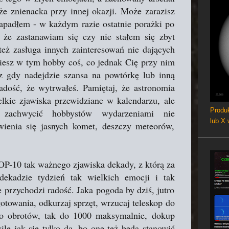
że znienacka przy innej okazji. Może zarazisz
zapadłem - w każdym razie ostatnie porażki po
 że zastanawiam się czy nie stałem się zbyt
eż zasługa innych zainteresowań nie dających
dziesz w tym hobby coś, co jednak Cię przy nim
sz gdy nadejdzie szansa na powtórkę lub inną
dość, że wytrwałeś. Pamiętaj, że astronomia
lkie zjawiska przewidziane w kalendarzu, ale
Produk
ia zachwycić hobbystów wydarzeniami nie
lub X
ienia się jasnych komet, deszczy meteorów,
TOP-10 tak ważnego zjawiska dekady, z którą za
dekadzie tydzień tak wielkich emocji i tak
 przychodzi radość. Jaka pogoda by dziś, jutro
otowania, odkurzaj sprzęt, wrzucaj teleskop do
dużo obrotów, tak do 1000 maksymalnie, dokup
ile jak się tylko da, bo one też będą stanowić