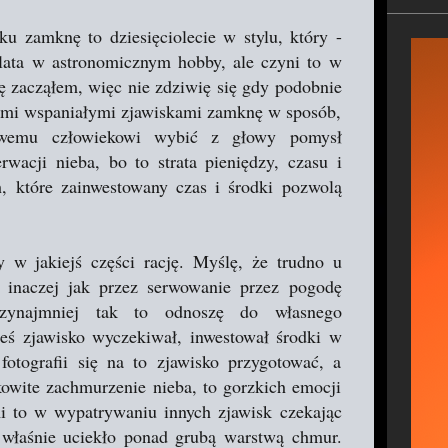
 zamknę to dziesięciolecie w stylu, który -
 lata w astronomicznym hobby, ale czyni to w
dę zacząłem, więc nie zdziwię się gdy podobnie
tymi wspaniałymi zjawiskami zamknę w sposób,
owemu człowiekowi wybić z głowy pomysł
rwacji nieba, bo to strata pieniędzy, czasu i
które zainwestowany czas i środki pozwolą
 w jakiejś części rację. Myślę, że trudno u
i inaczej jak przez serwowanie przez pogodę
zynajmniej tak to odnoszę do własnego
eś zjawisko wyczekiwał, inwestował środki w
fotografii się na to zjawisko przygotować, a
kowite zachmurzenie nieba, to gorzkich emocji
mi to w wypatrywaniu innych zjawisk czekając
 właśnie uciekło ponad grubą warstwą chmur.