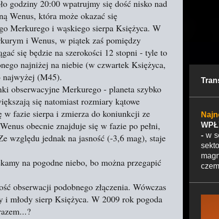
oło godziny 20:00 wpatrujmy się dość nisko nad
ną Wenus, która może okazać się
o Merkurego i wąskiego sierpa Księżyca. W
erkurym i Wenus, w piątek zaś pomiędzy
ać się będzie na szerokości 12 stopni - tyle to
nego najniżej na niebie (w czwartek Księżyca,
o najwyżej (M45).
Tran
nki obserwacyjne Merkurego - planeta szybko
iększają się natomiast rozmiary kątowe
 w fazie sierpa i zmierza do koniunkcji ze
Najn
Wenus obecnie znajduje się w fazie po pełni,
WPŁ
-
w so
e względu jednak na jasność (-3,6 mag), staje
sekto
magn
zekamy na pogodne niebo, bo można przegapić
czemu
ość obserwacji podobnego złączenia. Wówczas
ry i młody sierp Księżyca. W 2009 rok pogoda
razem...?