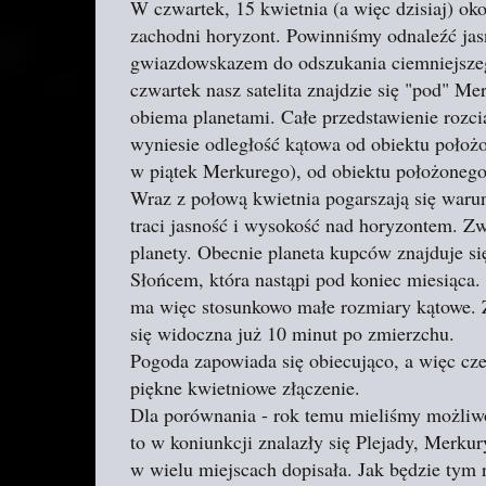
W czwartek, 15 kwietnia (a więc dzisiaj) ok
zachodni horyzont. Powinniśmy odnaleźć jas
gwiazdowskazem do odszukania ciemniejszeg
czwartek nasz satelita znajdzie się "pod" M
obiema planetami. Całe przedstawienie rozciąg
wyniesie odległość kątowa od obiektu położo
w piątek Merkurego), od obiektu położoneg
Wraz z połową kwietnia pogarszają się waru
traci jasność i wysokość nad horyzontem. Zw
planety. Obecnie planeta kupców znajduje się
Słońcem, która nastąpi pod koniec miesiąca. 
ma więc stosunkowo małe rozmiary kątowe. Z
się widoczna już 10 minut po zmierzchu.
Pogoda zapowiada się obiecująco, a więc c
piękne kwietniowe złączenie.
Dla porównania - rok temu mieliśmy możliw
to w koniunkcji znalazły się Plejady, Merku
w wielu miejscach dopisała. Jak będzie tym 