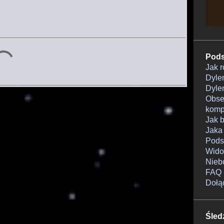
Pods
Jak 
Dylem
Dylem
Obser
komp
Jak 
Jaka
Pods
Wido
Nieb
FAQ 
Dołą
Śled