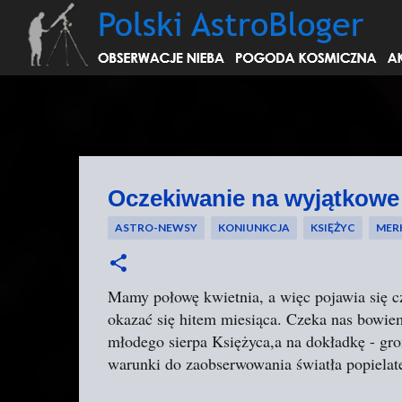
Oczekiwanie na wyjątkowe
ASTRO-NEWSY
KONIUNKCJA
KSIĘŻYC
MER
Mamy połowę kwietnia, a więc pojawia się c
okazać się hitem miesiąca. Czeka nas bowi
młodego sierpa Księżyca,a na dokładkę - gr
warunki do zaobserwowania światła popielat