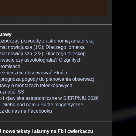
tawy
rozpocząć przygodę z astronomią amatorską
at nowicjusza (1/2): Dlaczego lornetka
at nowicjusza (2/2): Dlaczego teleskop
wacje czy astrofotografia? O zgniłych
romisach
bezpiecznie obserwować Słońce
 prognoza pogody do planowania obserwacji
tawy o montażach teleskopowych
czność ISS
o i zjawiska astronomiczne w SIERPNIU 2026
- Niebo nad nami / Burze magnetyczne
cz do nas na Facebooku
ź nowe teksty i alarmy na Fb i ćwierkaczu