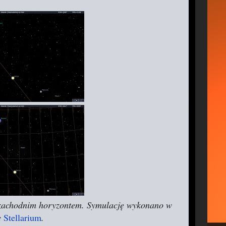
d zachodnim horyzontem. Symulację wykonano w
e
Stellarium
.