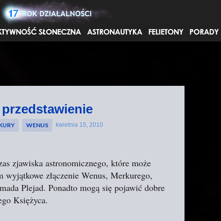
Przejdź do głównej zawartości
 przedstawienie
KURY
WENUS
kwietnia 15, 2010
zas zjawiska astronomicznego, które może
em wyjątkowe złączenie Wenus, Merkurego,
omada Plejad. Ponadto mogą się pojawić dobre
ego Księżyca.