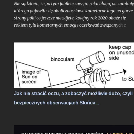
Nie sądziłem, że po tym jubileuszowym roku bloga, na zamknię
którego pojawiło się okolicznościowe kometarne logo na górze
strony póki co jeszcze nie zdjęte, kolejny rok 2020 okaże się
rokiem tylu kometarnych emocji i oczekiwań związanych z
kometami typowanymi na widoczne nieuzbrojonym okiem. To 
trzeci w ostatnich miesiącach obiekt, który ma szansę przełam
barierę widoczności nieuzbrojonym okiem i który może nam
uatrakcyjnić drugą połowę sezonu białych nocy. Wprawdzie
jeszcze żadna z dotychczasowych tegorocznych komet nie
przyniosła nam ochów i achów na miarę prognozy - pierwsza
uległa fragmentacji blisko dwa miesiące przed peryhelium, dru
niespełna miesiąc przed peryhelium, zanikając i rozpraszając si
po przejściu nad północną półkulę, a już na horyzoncie pojawia
Jak nie stracić oczu, a zobaczyć możliwie dużo, czyli
się trzecia - C/2020 F3 (NEOWISE), która za kilka tygodni
bezpiecznych obserwacjach Słońca...
osiągnie peryhelium aspirując w prognozie blasku do rangi dw
rozpadniętych poprzedniczek. Przyjrzyjmy się więc tej komecie 
rzućmy okiem czego możemy o...