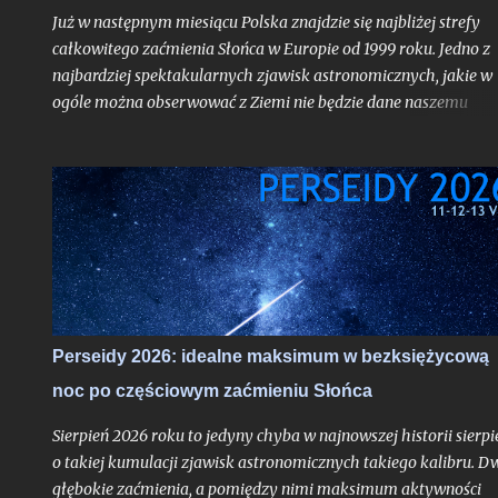
Już w następnym miesiącu Polska znajdzie się najbliżej strefy
całkowitego zaćmienia Słońca w Europie od 1999 roku. Jedno z
najbardziej spektakularnych zjawisk astronomicznych, jakie w
ogóle można obserwować z Ziemi nie będzie dane naszemu
krajowi, jak już mogą sugerować liczne sensacyjne nagłówki o
nadchodzącej "ciemności" w środku dnia bez precyzowania, o
który obszar kontynentu chodzi - spektakl ten rozegra się mię
innymi nad Hiszpanią. Choć faza całkowita z Polski dostrzegal
nie będzie, tak duża bliskość względem pasa jej widoczności
oznacza nieuchronnie, że znajdziemy się w strefie zaćmienia
częściowego o bardzo głębokiej fazie maksymalnej dochodzące
do aż 87%, gdy Słońce stanie się cienkim sierpem. Jako, że
zaćmienia chodzą parami - nieco ponad dwa tygodnie od nowiu
Perseidy 2026: idealne maksimum w bezksiężycową
gdy nasz satelita osiągnie pełnię czeka nas częściowe zaćmienie
noc po częściowym zaćmieniu Słońca
Księżyca - znów o bardzo głębokiej fazie maksymalnej. Oba te
zjawiska będą widoczne z całej Polski i choć to ważniejsze -
Sierpień 2026 roku to jedyny chyba w najnowszej historii sierpi
zaćmienie Słońc...
o takiej kumulacji zjawisk astronomicznych takiego kalibru. D
głębokie zaćmienia, a pomiędzy nimi maksimum aktywności