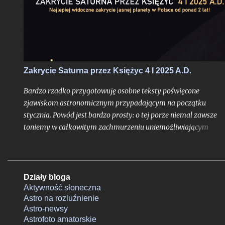
Zakrycie Saturna przez Księżyc 4 I 2025 A.D.
Bardzo rzadko przygotowuję osobne teksty poświęcone
zjawiskom astronomicznym przypadającym na początku
stycznia. Powód jest bardzo prosty: o tej porze niemal zawsze
toniemy w całkowitym zachmurzeniu uniemożliwiającym
jakiekolwiek obserwacje. Mało tego: ze statystycznego punktu
widzenia przełom roku kalendarzowego to dla Polski zawsze
swego rodzaju maksimum ryzyka niepowodzenia obserwacji i
sam szczyt pochmurnego jesienno-zimowego półrocza, kiedy
Działy bloga
zaleganie szczelnie zakrywającej niebo jednolitej warstwy chm
Aktywność słoneczna
Astro na rozluźnienie
nad naszym krajem najczęściej przybiera postać permanentną.
Astro-newsy
Astrofoto amatorskie