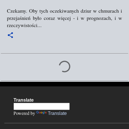
Czekamy. Oby tych oczekiwanych dziur w chmurach i
przejaśnień było coraz więcej - i w prognozach, i w
rzeczywistości...
K
o
m
e
n
Translate
t
a
Powered by
Translate
r
z