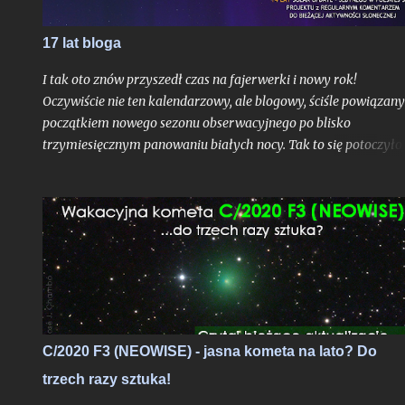
17 lat bloga
I tak oto znów przyszedł czas na fajerwerki i nowy rok!
Oczywiście nie ten kalendarzowy, ale blogowy, ściśle powiązany
początkiem nowego sezonu obserwacyjnego po blisko
trzymiesięcznym panowaniu białych nocy. Tak to się potoczyło,
właśnie ostatni dzień lipca stanowi dla mnie zawsze nie tylko
moment ostatniej białej nocy w danym sezonie. To czas, gdy
Ziemia niedługo po aphelium i maksymalnym dystansie od
Słońca w ciągu roku, zamyka swoje kolejne, już siedemnaste,
okrążenie wokół naszej Dziennej Gwiazdy odkąd w
nieskończonych czeluściach Internetu otrzymaliście pierwszy,
niepozorny wpis, dający początek temu blogowi. Z punktu
widzenia cyklu życia gwiazd ciągu głównego jak właśnie głów
bohater tutejszych wpisów oddalony od nas o 8 minut świetlny
C/2020 F3 (NEOWISE) - jasna kometa na lato? Do
- to praktycznie niezauważalne mrugnięcie oka. Ale w realiach
trzech razy sztuka!
cyfrowych?