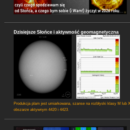
Dzisiejsze Słońce i aktywność geomagnetyczna
Produkcja plam jest umiarkowana, szanse na rozbłyski klasy M lub 
obszarze aktywnym 4420 i 4423.