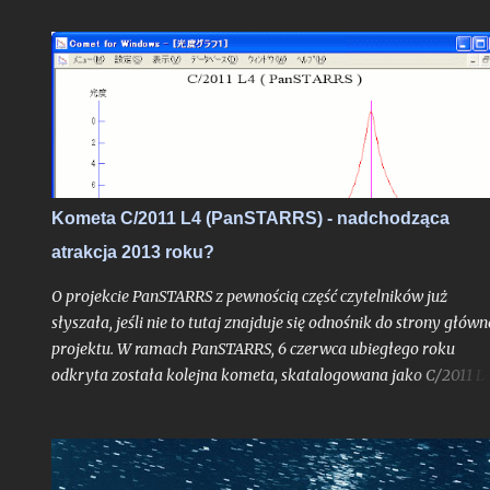
przesłałem już kilka tygodni temu, poruszone zagadnienie
postanowiłem opisać teraz jeszcze szerzej w ramach całego tek
na blogu, albowiem stanowi ono bardzo interesujące zadanie
obserwacyjne, do wykonania którego chciałbym dziś zachęcić
zwłaszcza tych z Was, którzy mieszkają nad Morzem Bałtyckim
Kometa C/2011 L4 (PanSTARRS) - nadchodząca
atrakcja 2013 roku?
O projekcie PanSTARRS z pewnością część czytelników już
słyszała, jeśli nie to tutaj znajduje się odnośnik do strony główn
projektu. W ramach PanSTARRS, 6 czerwca ubiegłego roku
odkryta została kolejna kometa, skatalogowana jako C/2011 L4
Dzisiaj z mojej strony tylko krótkie napomknięcie o niej,
albowiem na wpis spod znaku "kometarnej prognozy" jest racz
zbyt wcześnie. - (Uwaga: w końcowej części tekstu nowe
aktualizacje prognoz ze stycznia 2013 roku). Kliknij jeśli chcesz 