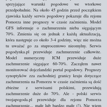
sprzyjające warunki pogodowe we wtorkowe
przedpołudnie. Na około 45 godzin przed początkiem
zjawiska każdy serwis pogodowy pokazuje dla rejonu
Pomorza inne prognozy w czasie zaćmienia. Model
GFS informuje o zachmurzeniu nieba sięgającym
70%. Zmienia się on jednak z każdą aktualizacją,
która następuje co około 3-4 godziny, więc nie można
tu uważać go za stuprocentowo nieomylny. Serwis
pogodynka.pl przewiduje zachmurzenie całkowite.
Model numeryczny ICM przewiduje duże
zachmurzenie sięgające 60-70%. Zacząłem nawet
monitorować dojczlandzki portal pogodowy. Prognozy
synoptyków zza zachodniej granicy kraju dotyczące
zachmurzenia na Pomorzu w czasie zaćmienia są dość
zbieżne z serwisami polskimi, przewidują
zachmurzenie duże do 70%. Ale - polski serwis
twojapogoda.pl przewiduje dla rejonu Pomorza
zachmurzenie... małe lub bardzo małe (!). Nie wiem