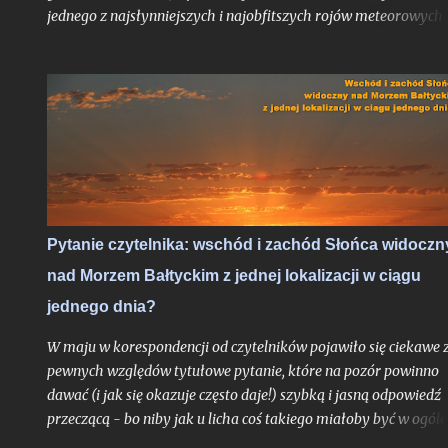
jednego z najsłynniejszych i najobfitszych rojów meteorowych
ciągu roku, wypadające po raz pierwszy po dwuletniej przerwie
idealnych warunkach obserwacyjnych bezksiężycowej nocy - t
trudne do przebicia otwarcie nowego sezonu z nocami
astronomicznymi. Do pełni szczęścia brakowałby chyba tylko
zorzy polarnej, ale jak pokazało maksimum Perseidów sprzed
dwóch lat - nawet takie scenariusze bywają realne. Po niedawn
zachęcie do obserwacji sierpniowych zaćmień zapraszam na ga
wskazówek odnośnie najbardziej lubianego przez amatorów
wakacyjnego roju meteorów, których tylko w jedną noc może
Pytanie czytelnika: wschód i zachód Słońca widoczn
ujrzeć więcej, niż większość ludzi zobaczy przez całe życie.
nad Morzem Bałtyckim z jednej lokalizacji w ciągu
Oczywiście jak zawsze pod głównym warunkiem: jeśli
zachmurzenie zrobi sobie od nas wakacje...
jednego dnia?
W maju w korespondencji od czytelników pojawiło się ciekawe 
pewnych względów tytułowe pytanie, które na pozór powinno
dawać (i jak się okazuje często daje!) szybką i jasną odpowiedź
przeczącą - bo niby jak u licha coś takiego miałoby być w ogóle
możliwe? Choć uproszczoną odpowiedź do autora problemu