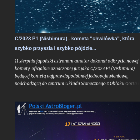
razu przejść do uaktualnienia . - Kliknij w ten link, jeśli chcesz
przejść do aktualizacji z 05.05.2013 r.
C/2023 P1 (Nishimura) - kometa "chwilówka", która
szybko przyszła i szybko pójdzie...
11 sierpnia japoński astronom amator dokonał odkrycia nowej
komety, oficjalnie oznaczonej już jako C/2023 P1 (Nishimura),
będącej kometą najprawdopodobniej jednopojawieniową,
podchodzącą do centrum Układu Słonecznego z Obłoku Oorta i
widoczną tylko jeden raz, o ile pierwsze obliczenia jej orbity nie
ulegną bardziej znaczącej aktualizacji. Obiekt już w trakcie
odkrycia był bardzo jasny jak na kometę, mając blask rzędu 10,
mag.