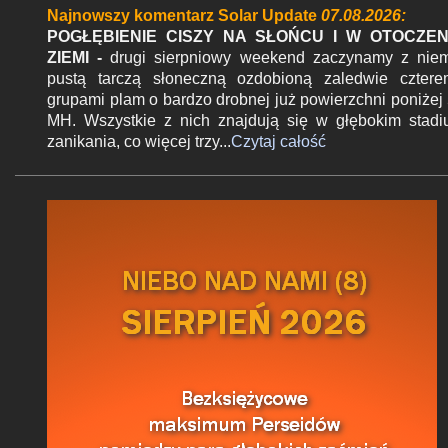
Najnowszy komentarz Solar Update
07.08.2026:
e
POGŁĘBIENIE CISZY NA SŁOŃCU I W OTOCZEN
ZIEMI -
drugi sierpniowy weekend zaczynamy z nie
pustą tarczą słoneczną ozdobioną zaledwie czter
grupami plam o bardzo drobnej już powierzchni poniżej
MH. Wszystkie z nich znajdują się w głębokim stad
zanikania, co więcej trzy...
Czytaj całość