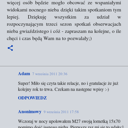
więcej osób będzie mogło obcować ze wspaniałymi
widokami nocnego nieba dzięki takim spotkaniom tym
lepiej. Dziękuję wszystkim za udział w
rozpoczynającym trzeci sezon spotkań obserwacjach
nieba gwiaździstego i cóż - zapraszam na kolejne, o ile
chęci i czas będą Wam na to pozwalały;)
Adam
7 września 2011 20:36
K
Super! Miło się czyta takie relacje, no i gratulacje że już
o
kolejny rok to trwa. Czekam na następne wpisy :-)
m
ODPOWIEDZ
e
n
Anonimowy
9 września 2011 17:58
t
Wczoraj w nocy upolowałem M27 swoją lornetką 15x70
a
pomimo dość jasnego nieba. Pierwszy raz mi się to udało:]