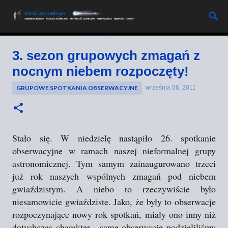
Przejdź do głównej zawartości
3. sezon grupowych zmagań z
nocnym niebem rozpoczęty!
GRUPOWE SPOTKANIA OBSERWACYJNE
września 06, 2011
Stało się. W niedzielę nastąpiło 26. spotkanie
obserwacyjne w ramach naszej nieformalnej grupy
astronomicznej. Tym samym zainaugurowano trzeci
już rok naszych wspólnych zmagań pod niebem
gwiaździstym. A niebo to rzeczywiście było
niesamowicie gwiaździste. Jako, że były to obserwacje
rozpoczynające nowy rok spotkań, miały ono inny niż
dotychczas charakter - same obserwacje podzieliliśmy