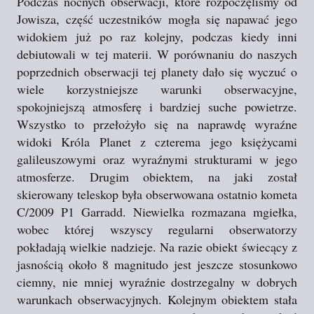
Podczas nocnych obserwacji, które rozpoczęliśmy od
Jowisza, część uczestników mogła się napawać jego
widokiem już po raz kolejny, podczas kiedy inni
debiutowali w tej materii. W porównaniu do naszych
poprzednich obserwacji tej planety dało się wyczuć o
wiele korzystniejsze warunki obserwacyjne,
spokojniejszą atmosferę i bardziej suche powietrze.
Wszystko to przełożyło się na naprawdę wyraźne
widoki Króla Planet z czterema jego księżycami
galileuszowymi oraz wyraźnymi strukturami w jego
atmosferze. Drugim obiektem, na jaki został
skierowany teleskop była obserwowana ostatnio kometa
C/2009 P1 Garradd. Niewielka rozmazana mgiełka,
wobec której wszyscy regularni obserwatorzy
pokładają wielkie nadzieje. Na razie obiekt świecący z
jasnością około 8 magnitudo jest jeszcze stosunkowo
ciemny, nie mniej wyraźnie dostrzegalny w dobrych
warunkach obserwacyjnych. Kolejnym obiektem stała