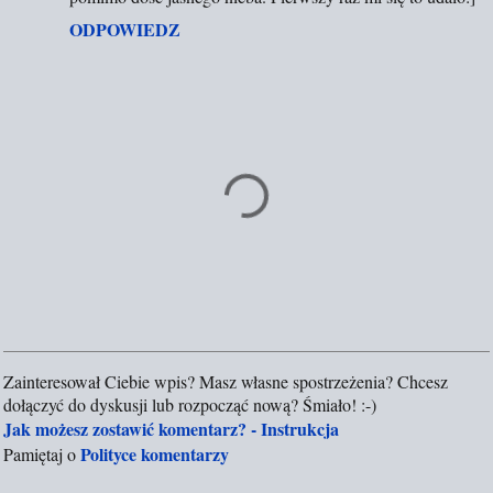
r
ODPOWIEDZ
z
e
Zainteresował Ciebie wpis? Masz własne spostrzeżenia? Chcesz
P
dołączyć do dyskusji lub rozpocząć nową? Śmiało! :-)
r
Jak możesz zostawić komentarz? - Instrukcja
z
Polityce komentarzy
Pamiętaj o
e
ś