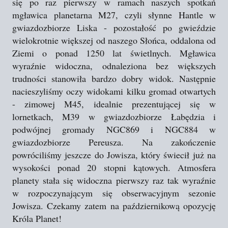
się po raz pierwszy w ramach naszych spotkań
mgławica planetarna M27, czyli słynne Hantle w
gwiazdozbiorze Liska - pozostałość po gwieździe
wielokrotnie większej od naszego Słońca, oddalona od
Ziemi o ponad 1250 lat świetlnych. Mgławica
wyraźnie widoczna, odnaleziona bez większych
trudności stanowiła bardzo dobry widok. Następnie
nacieszyliśmy oczy widokami kilku gromad otwartych
- zimowej M45, idealnie prezentującej się w
lornetkach, M39 w gwiazdozbiorze Łabędzia i
podwójnej gromady NGC869 i NGC884 w
gwiazdozbiorze Pereusza. Na zakończenie
powróciliśmy jeszcze do Jowisza, który świecił już na
wysokości ponad 20 stopni kątowych. Atmosfera
planety stała się widoczna pierwszy raz tak wyraźnie
w rozpoczynającym się obserwacyjnym sezonie
Jowisza. Czekamy zatem na październikową opozycję
Króla Planet!