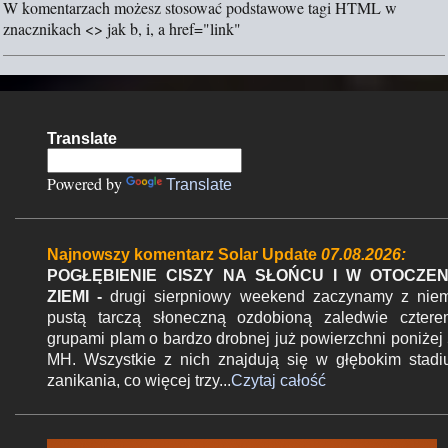
W komentarzach możesz stosować podstawowe tagi HTML w
l
znacznikach <> jak b, i, a href="link"
i
j
k
o
m
Translate
e
n
Powered by
Translate
t
a
r
Najnowszy komentarz Solar Update
07.08.2026:
z
POGŁĘBIENIE CISZY NA SŁOŃCU I W OTOCZEN
ZIEMI -
drugi sierpniowy weekend zaczynamy z nie
pustą tarczą słoneczną ozdobioną zaledwie czter
grupami plam o bardzo drobnej już powierzchni poniżej
MH. Wszystkie z nich znajdują się w głębokim stad
zanikania, co więcej trzy...
Czytaj całość