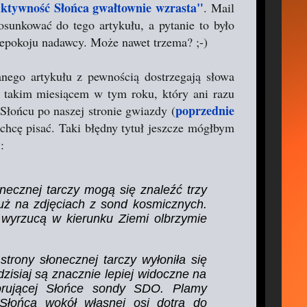
ktywność Słońca gwałtownie wzrasta"
. Mail
osunkować do tego artykułu, a pytanie to było
epokoju nadawcy. Może nawet trzema? ;-)
wanego artykułu z pewnością dostrzegają słowa
 takim miesiącem w tym roku, który ani razu
poprzednie
 Słońcu po naszej stronie gwiazdy (
u chcę pisać. Taki błędny tytuł jeszcze mógłbym
:
necznej tarczy mogą się znaleźć trzy
uż na zdjęciach z sond kosmicznych.
 wyrzucą w kierunku Ziemi olbrzymie
trony słonecznej tarczy wyłoniła się
zisiaj są znacznie lepiej widoczne na
orującej Słońce sondy SDO. Plamy
 Słońca wokół własnej osi dotrą do