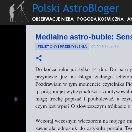
Medialne astro-buble: Sen
FELIETONY I PRZEMYŚLENIA
grudnia 17, 2012
Do końca roku już tylko 14 dni. Do paru g
przyniesie już na blogu żadnego feliet
Pozdrawiam w tym momencie czytelnika Piotr
tj. próg mojej wytrzymałości i zmotywował m
mogę trochę popisać i poubolewać, a czyt
czym jest wpis? O złowieszczym trójkącie z
Wczoraj wczesnym wieczorem na mojego ma
zawierała odnośnik do artykułu portalu Tw