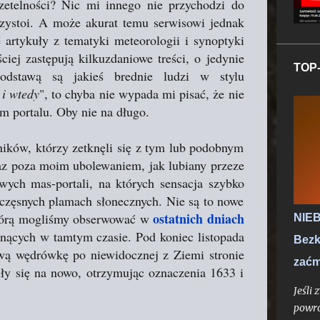
zetelności? Nic mi innego nie przychodzi do
zystoi. A może akurat temu serwisowi jednak
 artykuły z tematyki meteorologii i synoptyki
iej zastępują kilkuzdaniowe treści, o jedynie
TOP-
odstawą są jakieś brednie ludzi w stylu
 i wtedy
", to chyba nie wypada mi pisać, że nie
m portalu. Oby nie na długo.
ników, którzy zetknęli się z tym lub podobnym
raz poza moim ubolewaniem, jak lubiany przeze
wych mas-portali, na których sensacja szybko
częsnych plamach słonecznych. Nie są to nowe
ostatnich dniach
którą mogliśmy obserwować w
NIEB
osnących w tamtym czasie. Pod koniec listopada
Bezk
ową wędrówkę po niewidocznej z Ziemi stronie
zaćm
iły się na nowo, otrzymując oznaczenia 1633 i
Jeśli
powro