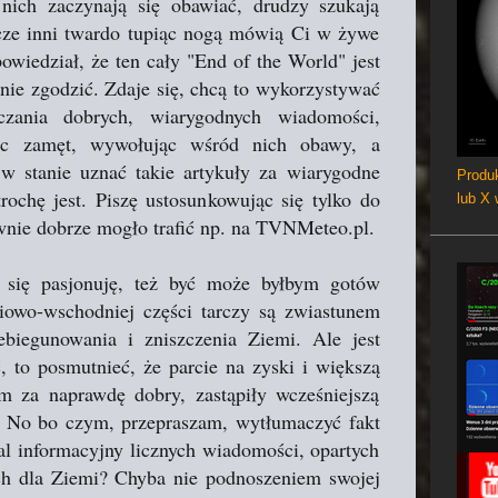
nich zaczynają się obawiać, drudzy szukają
zcze inni twardo tupiąc nogą mówią Ci w żywe
powiedział, że ten cały "End of the World" jest
nie zgodzić. Zdaje się, chcą to wykorzystywać
czania dobrych, wiarygodnych wiadomości,
ząc zamęt, wywołując wśród nich obawy, a
 w stanie uznać takie artykuły za wiarygodne
Produk
trochę jest. Piszę ustosunkowując się tylko do
lub X
wnie dobrze mogło trafić np. na TVNMeteo.pl.
 się pasjonuję, też być może byłbym gotów
iowo-wschodniej części tarczy są zwiastunem
ebiegunowania i zniszczenia Ziemi. Ale jest
, to posmutnieć, że parcie na zyski i większą
m za naprawdę dobry, zastąpiły wcześniejszą
ia. No bo czym, przepraszam, wytłumaczyć fakt
al informacyjny licznych wiadomości, opartych
ych dla Ziemi? Chyba nie podnoszeniem swojej