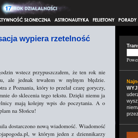
Przejdź do głównej zawartości
sacja wypiera rzetelność
Tran
Powe
odzin wstecz przypuszczałem, że ten rok nie
onu, ale jednak trwałem w mylnym błędzie.
Najn
a z Poznania, który to przelał czarę goryczy,
WYJ
nie do sklecenia tego tekstu. Dzięki niemu ja
uder
wysz
elnicy mają kolejny wpis do poczytania. A o
nie
 plam na Słońcu!
przez
ila dostarczono nową wiadomość. Wiadomość
ojapogoda.pl, w którym jeden z dziennikarzy