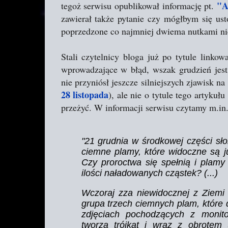
"A
tegoż serwisu opublikował informację pt.
zawierał także pytanie czy mógłbym się ust
poprzedzone co najmniej dwiema nutkami ni
Stali czytelnicy bloga już po tytule linko
wprowadzające w błąd, wszak grudzień jest
nie przyniósł jeszcze silniejszych zjawisk na
28 listopada
), ale nie o tytule tego artykuł
przeżyć. W informacji serwisu czytamy m.in.
"21 grudnia w środkowej części sło
ciemne plamy, które widoczne są j
Czy proroctwa się spełnią i plamy
ilości naładowanych cząstek? (...)
Wczoraj zza niewidocznej z Ziemi s
grupa trzech ciemnych plam, które d
zdjęciach pochodzących z monit
tworzą trójkąt i wraz z obrotem