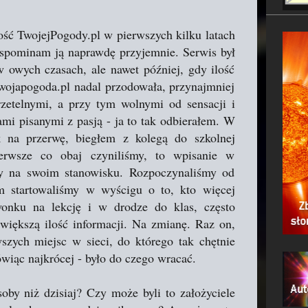
ość TwojejPogody.pl w pierwszych kilku latach
Ja wspominam ją naprawdę przyjemnie. Serwis był
 owych czasach, ale nawet później, gdy ilość
Twojapogoda.pl nadal przodowała, przynajmniej
rzetelnymi, a przy tym wolnymi od sensacji i
mi pisanymi z pasją - ja to tak odbierałem. W
 na przerwę, biegłem z kolegą do szkolnej
ierwsze co obaj czyniliśmy, to wpisanie w
y na swoim stanowisku. Rozpoczynaliśmy od
m startowaliśmy w wyścigu o to, kto więcej
wonku na lekcję i w drodze do klas, często
większą ilość informacji. Na zmianę. Raz on,
wszych miejsc w sieci, do którego tak chętnie
wiąc najkrócej - było do czego wracać.
by niż dzisiaj? Czy może byli to założyciele