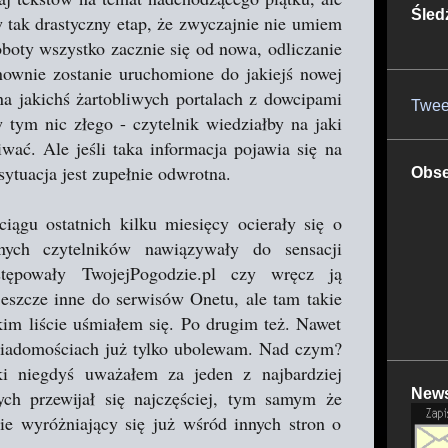
Śled
w tak drastyczny etap, że zwyczajnie nie umiem
oboty wszystko zacznie się od nowa, odliczanie
nownie zostanie uruchomione do jakiejś nowej
na jakichś żartobliwych portalach z dowcipami
Twee
 tym nic złego - czytelnik wiedziałby na jaki
ać. Ale jeśli taka informacja pojawia się na
ytuacja jest zupełnie odwrotna.
Obse
ciągu ostatnich kilku miesięcy ocierały się o
nych czytelników nawiązywały do sensacji
ępowały TwojejPogodzie.pl czy wręcz ją
jeszcze inne do serwisów Onetu, ale tam takie
im liście uśmiałem się. Po drugim też. Nawet
 wiadomościach już tylko ubolewam. Nad czym?
i niegdyś uważałem za jeden z najbardziej
News
ch przewijał się najczęściej, tym samym że
ie wyróżniający się już wśród innych stron o