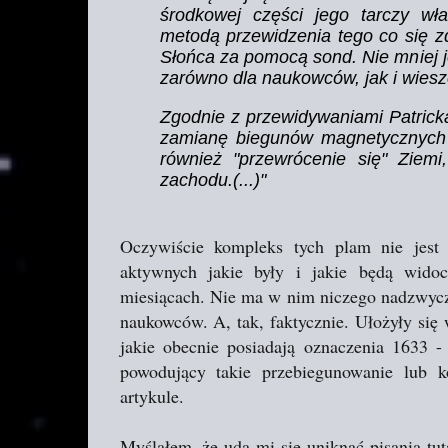
środkowej części jego tarczy wł
metodą przewidzenia tego co się z
Słońca za pomocą sond. Nie mniej j
zarówno dla naukowców, jak i wieszc
Zgodnie z przewidywaniami Patric
zamianę biegunów magnetycznych i
również "przewrócenie się" Ziem
zachodu.(...)"
Oczywiście kompleks tych plam nie jest 
aktywnych jakie były i jakie będą wido
miesiącach. Nie ma w nim niczego nadzwycz
naukowców. A, tak, faktycznie. Ułożyły się w
jakie obecnie posiadają oznaczenia 1633
powodujący takie przebiegunowanie lub
artykule.
Myślałem, że uda mi się uniknąć pisania tut