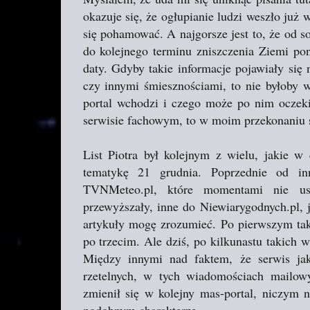
okazuje się, że ogłupianie ludzi weszło już 
się pohamować. A najgorsze jest to, że od s
do kolejnego terminu zniszczenia Ziemi po
daty. Gdyby takie informacje pojawiały się 
czy innymi śmiesznościami, to nie byłoby w
portal wchodzi i czego może po nim oczekiw
serwisie fachowym, to w moim przekonaniu s
List Piotra był kolejnym z wielu, jakie w 
tematykę 21 grudnia. Poprzednie od in
TVNMeteo.pl, które momentami nie ust
przewyższały, inne do Niewiarygodnych.pl, 
artykuły mogę zrozumieć. Po pierwszym tak
po trzecim. Ale dziś, po kilkunastu takich
Między innymi nad faktem, że serwis jak
rzetelnych, w tych wiadomościach mailowy
zmienił się w kolejny mas-portal, niczym n