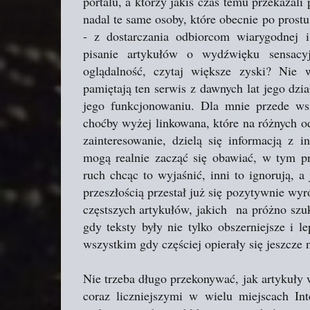
portalu, a którzy jakiś czas temu przekaza
nadal te same osoby, które obecnie po prostu
- z dostarczania odbiorcom wiarygodnej i
pisanie artykułów o wydźwięku sensac
oglądalność, czytaj większe zyski? Nie
pamiętają ten serwis z dawnych lat jego dzi
jego funkcjonowaniu. Dla mnie przede wsz
choćby wyżej linkowana, które na różnych od
zainteresowanie, dzielą się informacją z i
mogą realnie zacząć się obawiać, w tym pr
ruch chcąc to wyjaśnić, inni to ignorują, a 
przeszłością przestał już się pozytywnie wyró
częstszych artykułów, jakich na próżno szuk
gdy teksty były nie tylko obszerniejsze i l
wszystkim gdy częściej opierały się jeszcze
Nie trzeba długo przekonywać, jak artykuły 
coraz liczniejszymi w wielu miejscach Int