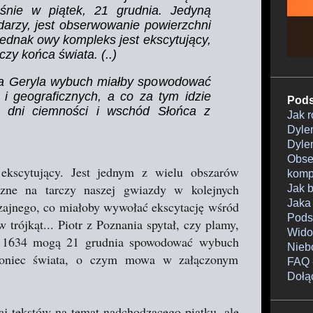
aśnie w piątek, 21 grudnia. Jedyną
darzy, jest obserwowanie powierzchni
ednak owy kompleks jest ekscytujący,
zy końca świata. (..)
ka Geryla wybuch miałby spowodować
 geograficznych, a co za tym idzie
Pods
i, dni ciemności i wschód Słońca z
Jak 
Dylem
Dylem
Obser
ekscytujący. Jest jednym z wielu obszarów
komp
czne na tarczy naszej gwiazdy w kolejnych
Jak 
Jaka
ajnego, co miałoby wywołać ekscytację wśród
Pods
 trójkąt... Piotr z Poznania spytał, czy plamy,
Wido
 - 1634 mogą 21 grudnia spowodować wybuch
Nieb
 koniec świata, o czym mowa w załączonym
FAQ 
Dołą
aj tekstów na temat nadchodzącego piątku, ale