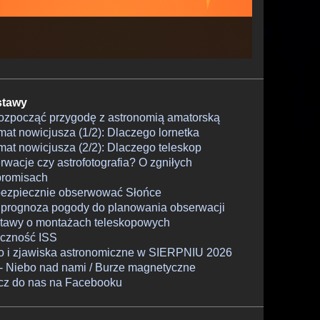
tawy
rozpocząć przygodę z astronomią amatorską
at nowicjusza (1/2): Dlaczego lornetka
at nowicjusza (2/2): Dlaczego teleskop
wacje czy astrofotografia? O zgniłych
romisach
bezpiecznie obserwować Słońce
 prognoza pogody do planowania obserwacji
tawy o montażach teleskopowych
czność ISS
o i zjawiska astronomiczne w SIERPNIU 2026
- Niebo nad nami / Burze magnetyczne
cz do nas na Facebooku