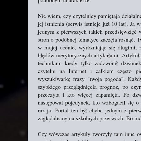
podobnym charakterze.
Nie wiem, czy czytelnicy pamiętają działaln
jej istnienia (serwis istnieje już 10 lat). 
jednym z pierwszych takich przedsięwzięć w
stron o podobnej tematyce zaczęła rosnąć, 
w mojej ocenie, wyróżniając się długimi, 
błędów merytorycznych artykułami. Artykuła
technikum kiedy tylko zadzwonił dzwonek
czytelni na Internet i całkiem często p
wyszukiwarkę frazy "twoja pogoda". Każd
szybkiego przeglądnięcia prognoz, po czy
przeczyta i kto więcej zapamięta. Po dz
następował pojedynek, kto wzbogacił się o 
raz ja. Portal ten był chyba jednym z pier
zaglądaliśmy na szkolnych przerwach. Bo mó
Czy wówczas artykuły tworzyły tam inne oso