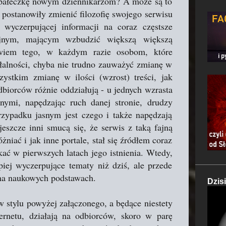
li pałeczkę nowym dziennikarzom? A może są to
 postanowiły zmienić filozofię swojego serwisu
 wyczerpującej informacji na coraz częstsze
yjnym, mającym wzbudzić większą większą
 wiem tego, w każdym razie osobom, które
ałalności, chyba nie trudno zauważyć zmianę w
ystkim zmianę w ilości (wzrost) treści, jak
biorców różnie oddziałują - u jednych wzrasta
nnymi, napędzając ruch danej stronie, drudzy
zypadku jasnym jest czego i także napędzają
jeszcze inni smucą się, że serwis z taką fajną
żniać i jak inne portale, stał się źródłem coraz
ać w pierwszych latach jego istnienia. Wtedy,
epiej wyczerpujące tematy niż dziś, ale przede
 na naukowych podstawach.
Dzis
w stylu powyżej załączonego, a będące niestety
ernetu, działają na odbiorców, skoro w parę