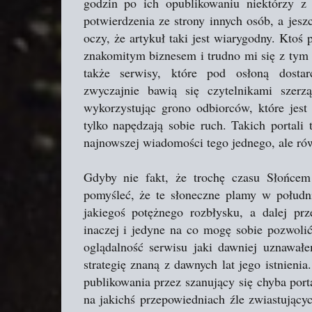
godzin po ich opublikowaniu niektórzy z 
potwierdzenia ze strony innych osób, a jes
oczy, że artykuł taki jest wiarygodny. Ktoś 
znakomitym biznesem i trudno mi się z tym 
także serwisy, które pod osłoną dostar
zwyczajnie bawią się czytelnikami szer
wykorzystując grono odbiorców, które jest
tylko napędzają sobie ruch. Takich portali 
najnowszej wiadomości tego jednego, ale ró
Gdyby nie fakt, że trochę czasu Słońcem
pomyśleć, że te słoneczne plamy w połudn
jakiegoś potężnego rozbłysku, a dalej prz
inaczej i jedyne na co mogę sobie pozwolić
oglądalność serwisu jaki dawniej uznawałe
strategię znaną z dawnych lat jego istnien
publikowania przez szanujący się chyba port
na jakichś przepowiedniach źle zwiastując