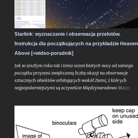
Starlink: wyznaczanie i obserwacja przelotów.
Instrukcja dla początkujących na przykładzie Heave
Above [+wideo-poradnik]
Jak w zeszłym roku tak i teraz sezon białych nocy od samego
początku przynosi zwiększoną liczbę okazji na obserwacje
sztucznych obiektów orbitujących wokół Ziemi, z których
najpopularniejszymi są oczywiście Międzynarodowa Stacja
Kosmiczna, ale przede wszystkim hurtowo wynoszone na orbit
Starlinki. Okres białych nocy i wiążąca się z tym ciągła bliskość
Słońca pod horyzontem względem Polski sprawia, że satelity
znacznie częściej znajdują się w strefie dnia orbitalnego (znajdu
się się w świetle słonecznym, będąc widocznymi z naszego kraju
a jeśli są to Starlinki to na niebie zaczyna robić się naprawdę