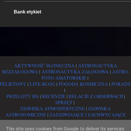
Bank etykiet
AKTYWNOŚĆ SŁONECZNA
|
ASTRONAUTYKA
BEZZAŁOGOWA
|
ASTRONAUTYKA ZAŁOGOWA
|
ASTRO-
FOTO AMATORSKIE
|
FELIETONY
|
LIVE-BLOG
|
POGODA KOSMICZNA
|
PORADY
|
PRZELOTY ISS
|
RECENZJE
|
RELACJE Z OBSERWACJI
|
SPRZĘT
|
ZJAWISKA ATMOSFERYCZNE
|
ZJAWISKA
ASTRONOMICZNE
|
ZADZIWIAJĄCE I ZACHWYCAJĄCE
This site uses cookies from Google to deliver its services