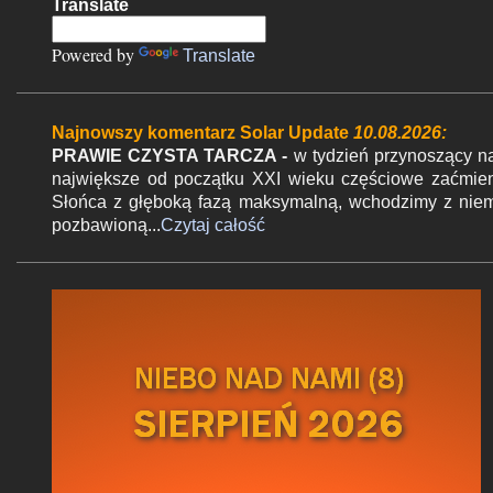
Translate
t
a
Powered by
Translate
r
z
Najnowszy komentarz Solar Update
10.08.2026:
e
PRAWIE CZYSTA TARCZA -
w tydzień przynoszący 
największe od początku XXI wieku częściowe zaćmie
Słońca z głęboką fazą maksymalną, wchodzimy z nie
pozbawioną...
Czytaj całość