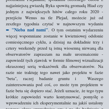
najjaśniejszą gwiazdą Byka spowitą gromadą Hiad czy
jednym z największych hitów całego roku 2020 -
przejściu Wenus na tle Plejad, możecie już od
zeszłego tygodnia czytać w najnowszym wydaniu
"Nieba nad nami"
➨
. O tym ostatnim wydarzeniu
więcej wspomniane zostanie w kwietniowej odsłonie
comiesięcznego cyklu, a dzisiaj na dokładnie trzy i
cztery weekendy przed tą istną wiosenną nirwaną dla
obserwatorów zapraszam na małe urozmaicenie -
zapowiedź tych zjawisk w formie filmowej wizualizacji
okraszonej serią wskazówek dla obserwatorów. Na
razie nie traktuję tego nawet jako projektu w fazie
"beta", raczej badanie gruntu i Waszego
zainteresowania pod coś, co może tym projektem w
fazie beta się dopiero stać. Jeżeli uznacie, że tego typu
krótkie zapowiedzi warto kontynuować, pomyślę o
wprowadzeniu ich eksperymentalnie na jakiś ustalony
testowy okres sprawdzając czy i na ile będziecie z