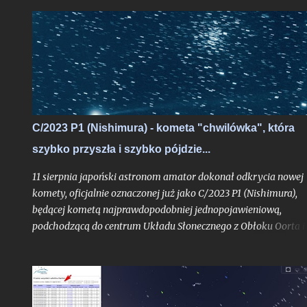
kilkanaście minut dotknęło jedynie polskiej części Bieszczad, al
skoro przynajmniej garstka Polaków mogła je ujrzeć nie ruszaj
się ze swojego miejsca zamieszkania to nie ma podstaw by je w
statystyce pominąć. Rok 2020 był czasem, gdy obecny cykl
słoneczny klasyfikowany od grudnia 2019 roku, dopiero
raczkował. Trudno było więc oczekiwać aby tarcza Słońca była
już urozmaicona jakimikolwiek plamami mogącymi uatrakcyjn
nam widoki i fotografie zaćmienia, jakkolwiek pomijalne by on
C/2023 P1 (Nishimura) - kometa "chwilówka", która
nie było. Liczba Wolfa była wówczas wyzerowana.
szybko przyszła i szybko pójdzie...
11 sierpnia japoński astronom amator dokonał odkrycia nowej
komety, oficjalnie oznaczonej już jako C/2023 P1 (Nishimura),
będącej kometą najprawdopodobniej jednopojawieniową,
podchodzącą do centrum Układu Słonecznego z Obłoku Oorta i
widoczną tylko jeden raz, o ile pierwsze obliczenia jej orbity nie
ulegną bardziej znaczącej aktualizacji. Obiekt już w trakcie
odkrycia był bardzo jasny jak na kometę, mając blask rzędu 10,
mag.