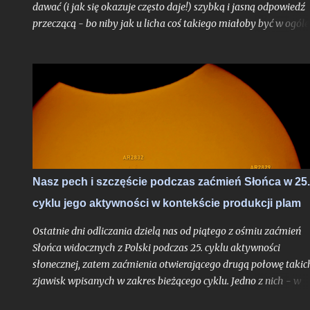
dawać (i jak się okazuje często daje!) szybką i jasną odpowiedź
przeczącą - bo niby jak u licha coś takiego miałoby być w ogóle
możliwe? Choć uproszczoną odpowiedź do autora problemu
przesłałem już kilka tygodni temu, poruszone zagadnienie
postanowiłem opisać teraz jeszcze szerzej w ramach całego tek
na blogu, albowiem stanowi ono bardzo interesujące zadanie
obserwacyjne, do wykonania którego chciałbym dziś zachęcić
zwłaszcza tych z Was, którzy mieszkają nad Morzem Bałtyckim
Nasz pech i szczęście podczas zaćmień Słońca w 25.
cyklu jego aktywności w kontekście produkcji plam
Ostatnie dni odliczania dzielą nas od piątego z ośmiu zaćmień
Słońca widocznych z Polski podczas 25. cyklu aktywności
słonecznej, zatem zaćmienia otwierającego drugą połowę takic
zjawisk wpisanych w zakres bieżącego cyklu. Jedno z nich - w
czerwcu 2020 roku - było wprawdzie ledwie brzegowe i na