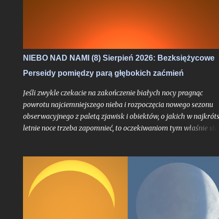
NIEBO NAD NAMI (8) Sierpień 2026: Bezksiężycowe
Perseidy pomiędzy parą głębokich zaćmień
Jeśli zwykle czekacie na zakończenie białych nocy pragnąc
powrotu najciemniejszego nieba i rozpoczęcia nowego sezonu
obserwacyjnego z paletą zjawisk i obiektów, o jakich w najkrót
letnie noce trzeba zapomnieć, to oczekiwaniom tym właśnie sta
się zadość. Chyba nigdy jednak miesiąc przynoszący powrót no
astronomicznych nie był jeszcze wyczekiwany tak bardzo jak w
tym roku, trudno bowiem w najnowszej historii znaleźć
przypadek takiego sierpnia, który wiązałby się z astronomiczn
kumulacją wspaniałości na skalę jak w 2026 roku. O ile bowiem
najsłynniejszy rój meteorów nie jest dla tego miesiąca nowością
tyle fakt, że będzie on otoczony bardzo głębokimi zaćmieniami