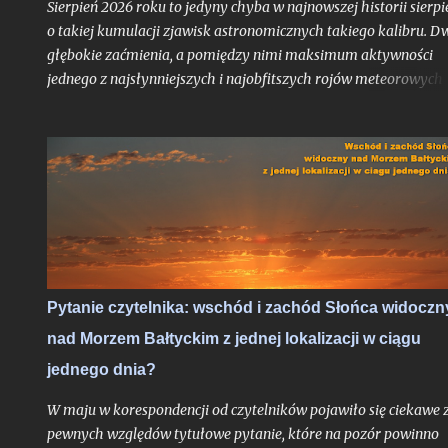
Sierpień 2026 roku to jedyny chyba w najnowszej historii sierpi
zaćmienie Słońc...
o takiej kumulacji zjawisk astronomicznych takiego kalibru. D
głębokie zaćmienia, a pomiędzy nimi maksimum aktywności
jednego z najsłynniejszych i najobfitszych rojów meteorowych
ciągu roku, wypadające po raz pierwszy po dwuletniej przerwie
idealnych warunkach obserwacyjnych bezksiężycowej nocy - t
trudne do przebicia otwarcie nowego sezonu z nocami
astronomicznymi. Do pełni szczęścia brakowałby chyba tylko
zorzy polarnej, ale jak pokazało maksimum Perseidów sprzed
dwóch lat - nawet takie scenariusze bywają realne. Po niedawn
zachęcie do obserwacji sierpniowych zaćmień zapraszam na ga
wskazówek odnośnie najbardziej lubianego przez amatorów
wakacyjnego roju meteorów, których tylko w jedną noc może
Pytanie czytelnika: wschód i zachód Słońca widoczn
ujrzeć więcej, niż większość ludzi zobaczy przez całe życie.
nad Morzem Bałtyckim z jednej lokalizacji w ciągu
Oczywiście jak zawsze pod głównym warunkiem: jeśli
zachmurzenie zrobi sobie od nas wakacje...
jednego dnia?
W maju w korespondencji od czytelników pojawiło się ciekawe 
pewnych względów tytułowe pytanie, które na pozór powinno