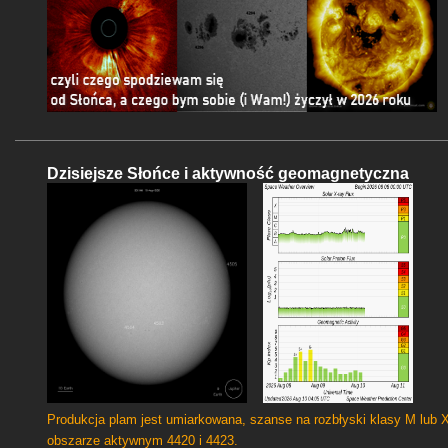
Dzisiejsze Słońce i aktywność geomagnetyczna
Produkcja plam jest umiarkowana, szanse na rozbłyski klasy M lub 
obszarze aktywnym 4420 i 4423.