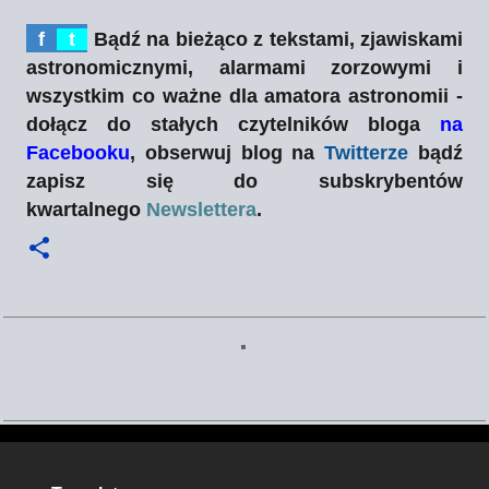
f
t
Bądź na bieżąco z tekstami, zjawiskami
astronomicznymi, alarmami zorzowymi i
wszystkim co ważne dla amatora astronomii -
dołącz do stałych czytelników bloga
na
Facebooku
, obserwuj blog na
Twitterze
bądź
zapisz się do subskrybentów
kwartalnego
Newslettera
.
K
o
m
e
n