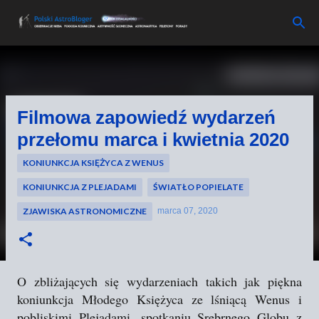
Przejdź do głównej zawartości
Filmowa zapowiedź wydarzeń
przełomu marca i kwietnia 2020
KONIUNKCJA KSIĘŻYCA Z WENUS
KONIUNKCJA Z PLEJADAMI
ŚWIATŁO POPIELATE
ZJAWISKA ASTRONOMICZNE
marca 07, 2020
O zbliżających się wydarzeniach takich jak piękna
koniunkcja Młodego Księżyca ze lśniącą Wenus i
pobliskimi Plejadami, spotkaniu Srebrnego Globu z