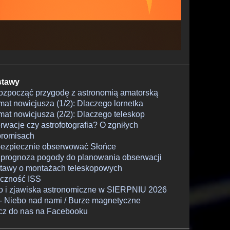
tawy
rozpocząć przygodę z astronomią amatorską
at nowicjusza (1/2): Dlaczego lornetka
at nowicjusza (2/2): Dlaczego teleskop
wacje czy astrofotografia? O zgniłych
romisach
bezpiecznie obserwować Słońce
 prognoza pogody do planowania obserwacji
tawy o montażach teleskopowych
czność ISS
o i zjawiska astronomiczne w SIERPNIU 2026
- Niebo nad nami / Burze magnetyczne
cz do nas na Facebooku