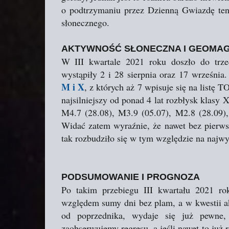
o podtrzymaniu przez Dzienną Gwiazdę ten
słonecznego.
AKTYWNOŚĆ SŁONECZNA I GEOMA
W III kwartale 2021 roku doszło do trz
wystąpiły 2 i 28 sierpnia oraz 17 września
M i X
, z których aż 7 wpisuje się na listę T
najsilniejszy od ponad 4 lat rozbłysk klasy X
M4.7 (28.08), M3.9 (05.07), M2.8 (28.09),
Widać zatem wyraźnie, że nawet bez pierws
tak rozbudziło się w tym względzie na najwyż
PODSUMOWANIE I PROGNOZA
Po takim przebiegu III kwartału 2021 ro
względem sumy dni bez plam, a w kwestii a
od poprzednika, wydaje się już pewne,
zaobserwujemy regresu, a jeśli nawet to już 