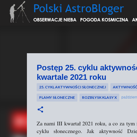
Postęp 25. cyklu aktywności
kwartale 2021 roku
25. CYKL AKTYWNOŚCI SŁONECZNEJ
AKTYWNOŚĆ
PLAMY SŁONECZNE
ROZBŁYSK KLASY X
paździer
Za nami III kwartał 2021 roku, a co za tym
cyklu słonecznego. Jak aktywność Dzi