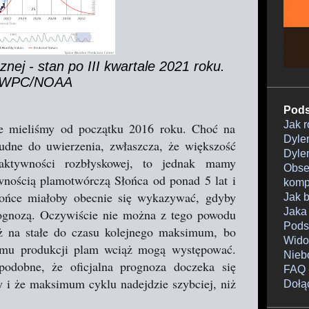
nej - stan po III kwartale 2021 roku.
 SWPC/NOAA
Pods
Jak 
ie mieliśmy od początku 2016 roku. Choć na
Dylem
udne do uwierzenia, zwłaszcza, że większość
Dylem
aktywności rozbłyskowej, to jednak mamy
Obser
wnością plamotwórczą Słońca od ponad 5 lat i
komp
ońce miałoby obecnie się wykazywać, gdyby
Jak 
Jaka
ognozą. Oczywiście nie można z tego powodu
Pods
uż na stałe do czasu kolejnego maksimum, bo
Wido
omu produkcji plam wciąż mogą występować.
Nieb
podobne, że oficjalna prognoza doczeka się
FAQ 
y i że maksimum cyklu nadejdzie szybciej, niż
Dołą