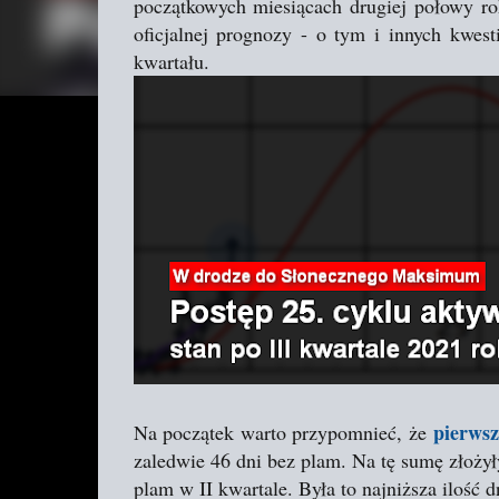
początkowych miesiącach drugiej połowy ro
oficjalnej prognozy - o tym i innych kwe
kwartału.
pierwsz
Na początek warto przypomnieć, że
zaledwie 46 dni bez plam. Na tę sumę złożyły
plam w II kwartale. Była to najniższa ilość d