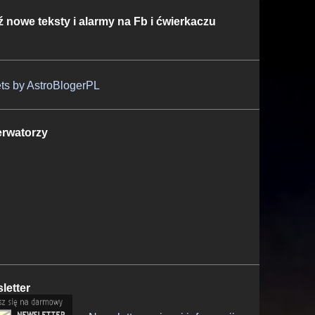
ź nowe teksty i alarmy na Fb i ćwierkaczu
ts by AstroBlogerPL
rwatorzy
letter