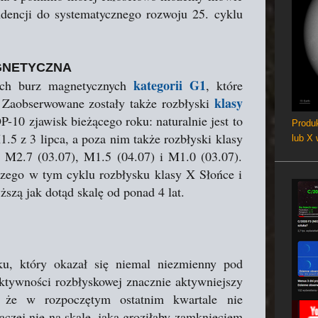
dencji do systematycznego rozwoju 25. cyklu
GNETYCZNA
kategorii G1
ech burz magnetycznych
, które
klasy
. Zaobserwowane zostały także rozbłyski
OP-10 zjawisk bieżącego roku: naturalnie jest to
Produk
1.5 z 3 lipca, a poza nim także rozbłyski klasy
lub X
 M2.7 (03.07), M1.5 (04.07) i M1.0 (03.07).
zego w tym cyklu rozbłysku klasy X Słońce i
szą jak dotąd skalę od ponad 4 lat.
ku, który okazał się niemal niezmienny pod
ktywności rozbłyskowej znacznie aktywniejszy
 że w rozpoczętym ostatnim kwartale nie
raczej nie na skalę, jaka groziłaby zamknięciem