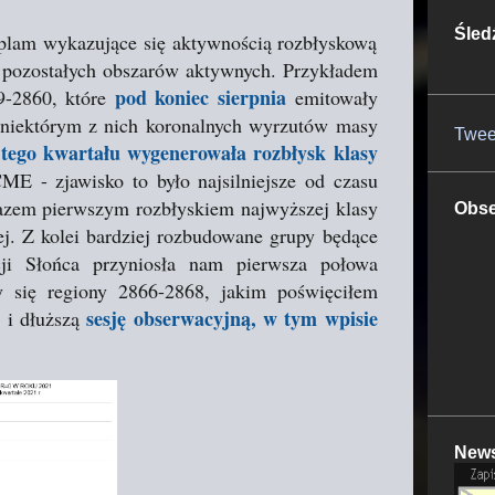
Śled
 plam wykazujące się aktywnością rozbłyskową
d pozostałych obszarów aktywnych. Przykładem
pod koniec sierpnia
9-2860, które
emitowały
 niektórym z nich koronalnych wyrzutów masy
Twee
e tego kwartału wygenerowała rozbłysk klasy
ME - zjawisko to było najsilniejsze od czasu
razem pierwszym rozbłyskiem najwyższej klasy
Obse
j. Z kolei bardziej rozbudowane grupy będące
ji Słońca przyniosła nam pierwsza połowa
 się regiony 2866-2868, jakim poświęciłem
sesję obserwacyjną, w tym wpisie
 i dłuższą
News