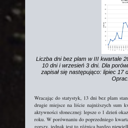
Liczba dni bez plam w III kwartale 20
10 dni i wrzesień 3 dni. Dla poró
zapisał się następująco: lipiec 17 d
Oprac
Wracając do statystyk, 13 dni bez plam sta
drugie miejsce na liście najniższych sum k
aktywności słonecznej: lepsze o 1 dzień okaza
roku. W porównaniu do poprzedniego kwartał
gorszy, jednak jest to różnica bardzo niew