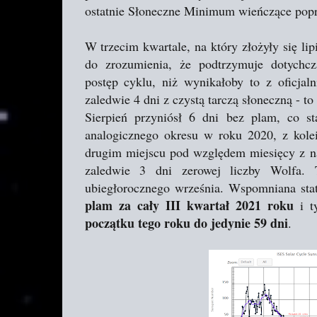
ostatnie Słoneczne Minimum wieńczące popr
W trzecim kwartale, na który złożyły się lip
do zrozumienia, że podtrzymuje dotychc
postęp cyklu, niż wynikałoby to z oficjaln
zaledwie 4 dni z czystą tarczą słoneczną - t
Sierpień przyniósł 6 dni bez plam, co 
analogicznego okresu w roku 2020, z kole
drugim miejscu pod względem miesięcy z na
zaledwie 3 dni zerowej liczby Wolfa
ubiegłorocznego września. Wspomniana stat
plam za cały III kwartał 2021 roku
i t
początku tego roku do jedynie 59 dni
.