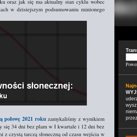
ku oraz jak się ma aktualny stan cyklu wobec
stiach w dzisiejszym podsumowaniu minionego
Tran
Powe
Najn
WYJ
uder
wysz
nie
ą połowę 2021 roku
zamykaliśmy z wynikiem
przez
 się 34 dni bez plam w I kwartale i 12 dni bez
ni z czystą tarczą słoneczną od czasu wejścia w