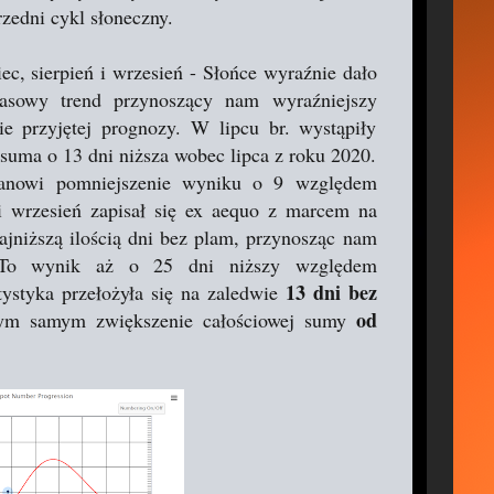
zedni cykl słoneczny.
iec, sierpień i wrzesień - Słońce wyraźnie dało
zasowy trend przynoszący nam wyraźniejszy
ie przyjętej prognozy. W lipcu br. wystąpiły
o suma o 13 dni niższa wobec lipca z roku 2020.
stanowi pomniejszenie wyniku o 9 względem
i wrzesień zapisał się ex aequo z marcem na
jniższą ilością dni bez plam, przynosząc nam
. To wynik aż o 25 dni niższy względem
13 dni bez
ystyka przełożyła się na zaledwie
od
ym samym zwiększenie całościowej sumy