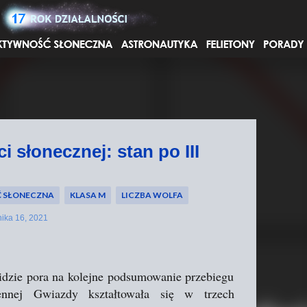
Przejdź do głównej zawartości
 słonecznej: stan po III
 SŁONECZNA
KLASA M
LICZBA WOLFA
nika 16, 2021
 idzie pora na kolejne podsumowanie przebiegu
ennej Gwiazdy kształtowała się w trzech