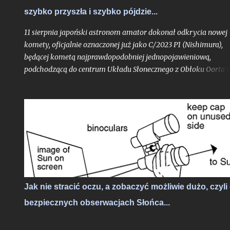
- to praktycznie niezauważalne mrugnięcie oka. Ale w realiach
szybko przyszła i szybko pójdzie...
cyfrowych?
11 sierpnia japoński astronom amator dokonał odkrycia nowej
komety, oficjalnie oznaczonej już jako C/2023 P1 (Nishimura),
będącej kometą najprawdopodobniej jednopojawieniową,
podchodzącą do centrum Układu Słonecznego z Obłoku Oorta i
widoczną tylko jeden raz, o ile pierwsze obliczenia jej orbity nie
ulegną bardziej znaczącej aktualizacji. Obiekt już w trakcie
odkrycia był bardzo jasny jak na kometę, mając blask rzędu 10,
mag.
Jak nie stracić oczu, a zobaczyć możliwie dużo, czyli
bezpiecznych obserwacjach Słońca...