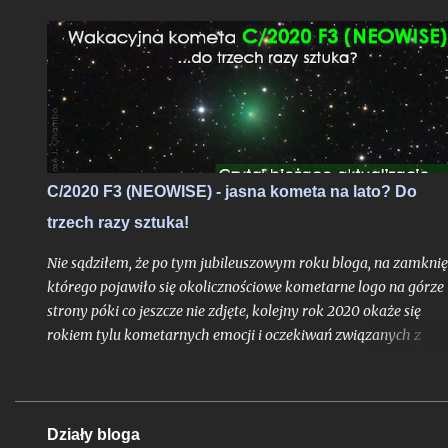
C/2020 F3 (NEOWISE) - jasna kometa na lato? Do
trzech razy sztuka!
Nie sądziłem, że po tym jubileuszowym roku bloga, na zamknię
którego pojawiło się okolicznościowe kometarne logo na górze
strony póki co jeszcze nie zdjęte, kolejny rok 2020 okaże się
rokiem tylu kometarnych emocji i oczekiwań związanych z
kometami typowanymi na widoczne nieuzbrojonym okiem. To 
trzeci w ostatnich miesiącach obiekt, który ma szansę przełam
barierę widoczności nieuzbrojonym okiem i który może nam
uatrakcyjnić drugą połowę sezonu białych nocy. Wprawdzie
Działy bloga