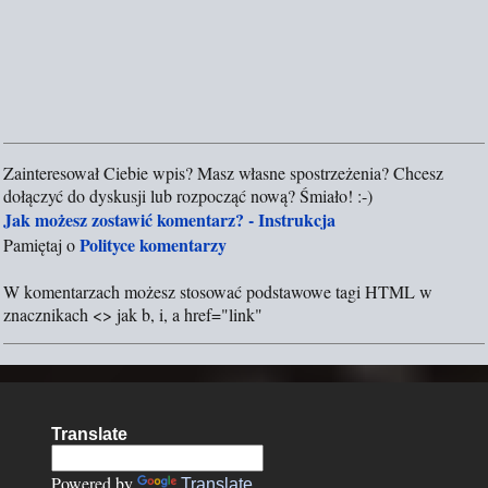
Zainteresował Ciebie wpis? Masz własne spostrzeżenia? Chcesz
P
dołączyć do dyskusji lub rozpocząć nową? Śmiało! :-)
r
Jak możesz zostawić komentarz? - Instrukcja
z
Polityce komentarzy
Pamiętaj o
e
ś
W komentarzach możesz stosować podstawowe tagi HTML w
l
znacznikach <> jak b, i, a href="link"
i
j
k
o
m
Translate
e
n
Powered by
Translate