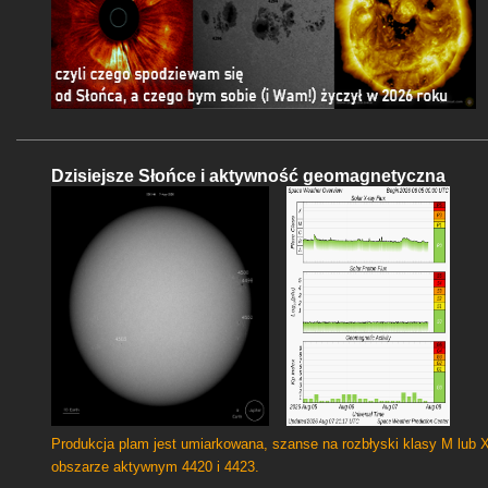
Dzisiejsze Słońce i aktywność geomagnetyczna
Produkcja plam jest umiarkowana, szanse na rozbłyski klasy M lub 
obszarze aktywnym 4420 i 4423.