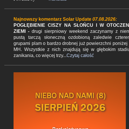
t
a
r
Najnowszy komentarz Solar Update
07.08.2026:
z
POGŁĘBIENIE CISZY NA SŁOŃCU I W OTOCZEN
ZIEMI -
drugi sierpniowy weekend zaczynamy z nie
pustą tarczą słoneczną ozdobioną zaledwie czter
grupami plam o bardzo drobnej już powierzchni poniżej
MH. Wszystkie z nich znajdują się w głębokim stad
zanikania, co więcej trzy...
Czytaj całość