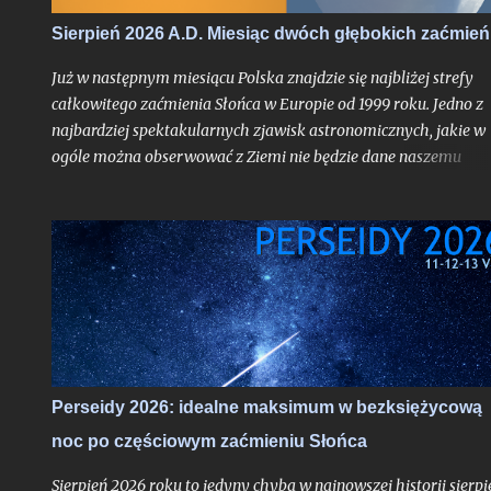
wielkiego kalibru na skalę, jakiej chyba nikt z nas jeszcze nie
Sierpień 2026 A.D. Miesiąc dwóch głębokich zaćmień
doświadczył.
Już w następnym miesiącu Polska znajdzie się najbliżej strefy
całkowitego zaćmienia Słońca w Europie od 1999 roku. Jedno z
najbardziej spektakularnych zjawisk astronomicznych, jakie w
ogóle można obserwować z Ziemi nie będzie dane naszemu
krajowi, jak już mogą sugerować liczne sensacyjne nagłówki o
nadchodzącej "ciemności" w środku dnia bez precyzowania, o
który obszar kontynentu chodzi - spektakl ten rozegra się mię
innymi nad Hiszpanią. Choć faza całkowita z Polski dostrzegal
nie będzie, tak duża bliskość względem pasa jej widoczności
oznacza nieuchronnie, że znajdziemy się w strefie zaćmienia
częściowego o bardzo głębokiej fazie maksymalnej dochodzące
do aż 87%, gdy Słońce stanie się cienkim sierpem. Jako, że
zaćmienia chodzą parami - nieco ponad dwa tygodnie od nowiu
Perseidy 2026: idealne maksimum w bezksiężycową
gdy nasz satelita osiągnie pełnię czeka nas częściowe zaćmienie
noc po częściowym zaćmieniu Słońca
Księżyca - znów o bardzo głębokiej fazie maksymalnej. Oba te
zjawiska będą widoczne z całej Polski i choć to ważniejsze -
Sierpień 2026 roku to jedyny chyba w najnowszej historii sierpi