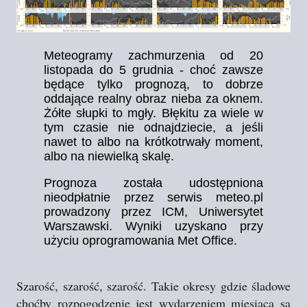
Meteogramy zachmurzenia od 20
listopada do 5 grudnia - choć zawsze
będące tylko prognozą, to dobrze
oddające realny obraz nieba za oknem.
Żółte słupki to mgły. Błękitu za wiele w
tym czasie nie odnajdziecie, a jeśli
nawet to albo na krótkotrwały moment,
albo na niewielką skalę.
Prognoza została udostępniona
nieodpłatnie przez serwis
meteo.pl
prowadzony przez ICM, Uniwersytet
Warszawski. Wyniki uzyskano przy
użyciu oprogramowania Met Office.
Szarość, szarość, szarość. Takie okresy gdzie śladowe
choćby rozpogodzenie jest wydarzeniem miesiąca są