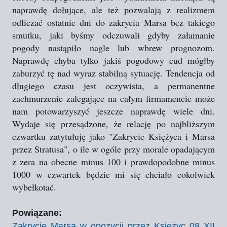
naprawdę dołujące, ale też pozwalają z realizmem
odliczać ostatnie dni do zakrycia Marsa bez takiego
smutku, jaki byśmy odczuwali gdyby załamanie
pogody nastąpiło nagle lub wbrew prognozom.
Naprawdę chyba tylko jakiś pogodowy cud mógłby
zaburzyć tę nad wyraz stabilną sytuację. Tendencja od
długiego czasu jest oczywista, a permanentne
zachmurzenie zalegające na całym firmamencie może
nam potowarzyszyć jeszcze naprawdę wiele dni.
Wydaje się przesądzone, że relację po najbliższym
czwartku zatytułuję jako "Zakrycie Księżyca i Marsa
przez Stratusa", o ile w ogóle przy morale opadającym
z zera na obecne minus 100 i prawdopodobne minus
1000 w czwartek będzie mi się chciało cokolwiek
wybełkotać.
Powiązane:
Zakrycie Marsa w opozycji przez Księżyc 08 XII