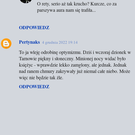
e
O rety, serio aż tak krucho? Kurcze, co za
n
parszywa aura nam się trafiła...
t
a
ODPOWIEDZ
r
z
Pertynaks
4 grudnia 2022 19:14
e
To ja wleję odrobinę optymizmu. Dziś i wczoraj dzionek w
Tarnowie piękny i słoneczny. Minionej nocy widać było
księżyc - wprawdzie lekko zamglony, ale jednak. Jednak
nad ranem chmury zakrywały już niemal całe niebo. Może
więc nie będzie tak źle.
ODPOWIEDZ