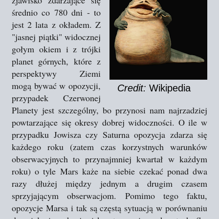
zjawisko zdarzające się
średnio co 780 dni - to
jest 2 lata z okładem. Z
"jasnej piątki" widocznej
gołym okiem i z trójki
planet górnych, które z
perspektywy Ziemi
mogą bywać w opozycji,
Credit:
Wikipedia
przypadek Czerwonej
Planety jest szczególny, bo przynosi nam najrzadziej
powtarzające się okresy dobrej widoczności. O ile w
przypadku Jowisza czy Saturna opozycja zdarza się
każdego roku (zatem czas korzystnych warunków
obserwacyjnych to przynajmniej kwartał w każdym
roku) o tyle Mars każe na siebie czekać ponad dwa
razy dłużej między jednym a drugim czasem
sprzyjającym obserwacjom.
Pomimo tego faktu,
opozycje Marsa i tak są częstą sytuacją w porównaniu