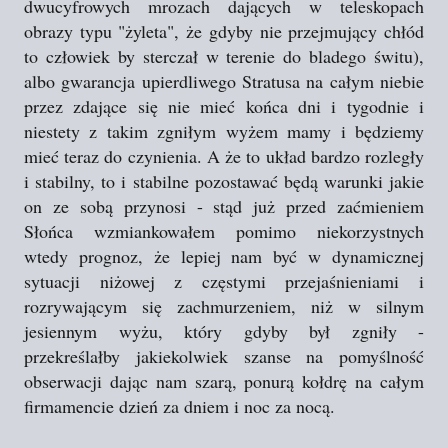
dwucyfrowych mrozach dających w teleskopach
obrazy typu "żyleta", że gdyby nie przejmujący chłód
to człowiek by sterczał w terenie do bladego świtu),
albo gwarancja upierdliwego Stratusa na całym niebie
przez zdające się nie mieć końca dni i tygodnie i
niestety z takim zgniłym wyżem mamy i będziemy
mieć teraz do czynienia. A że to układ bardzo rozległy
i stabilny, to i stabilne pozostawać będą warunki jakie
on ze sobą przynosi - stąd już przed zaćmieniem
Słońca wzmiankowałem pomimo niekorzystnych
wtedy prognoz, że lepiej nam być w dynamicznej
sytuacji niżowej z częstymi przejaśnieniami i
rozrywającym się zachmurzeniem, niż w silnym
jesiennym wyżu, który gdyby był zgniły -
przekreślałby jakiekolwiek szanse na pomyślność
obserwacji dając nam szarą, ponurą kołdrę na całym
firmamencie dzień za dniem i noc za nocą.