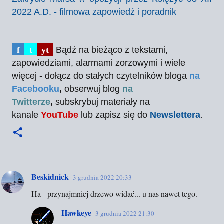
2022 A.D. - filmowa zapowiedź i poradnik
f
t
yt
Bądź na bieżąco z tekstami,
zapowiedziami, alarmami zorzowymi i wiele
więcej - dołącz do stałych czytelników bloga
na
Facebooku
,
obserwuj blog
na
Twitterze
,
subskrybuj materiały na
.
kanale
YouTube
lub zapisz się do
Newslettera
Beskidnick
3 grudnia 2022 20:33
K
Ha - przynajmniej drzewo widać... u nas nawet tego.
o
m
Hawkeye
3 grudnia 2022 21:30