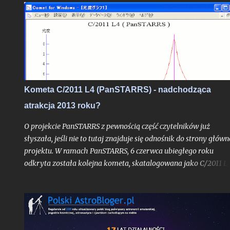
skoro przynajmniej garstka Polaków mogła je ujrzeć nie ruszaj
się ze swojego miejsca zamieszkania to nie ma podstaw by je w
statystyce pominąć. Rok 2020 był czasem, gdy obecny cykl
słoneczny klasyfikowany od grudnia 2019 roku, dopiero
raczkował. Trudno było więc oczekiwać aby tarcza Słońca była
już urozmaicona jakimikolwiek plamami mogącymi uatrakcyjn
nam widoki i fotografie zaćmienia, jakkolwiek pomijalne by on
Kometa C/2011 L4 (PanSTARRS) - nadchodząca
nie było. Liczba Wolfa była wówczas wyzerowana.
atrakcja 2013 roku?
O projekcie PanSTARRS z pewnością część czytelników już
słyszała, jeśli nie to tutaj znajduje się odnośnik do strony główn
projektu. W ramach PanSTARRS, 6 czerwca ubiegłego roku
odkryta została kolejna kometa, skatalogowana jako C/2011 L4
Dzisiaj z mojej strony tylko krótkie napomknięcie o niej,
albowiem na wpis spod znaku "kometarnej prognozy" jest racz
zbyt wcześnie. - (Uwaga: w końcowej części tekstu nowe
aktualizacje prognoz ze stycznia 2013 roku). Kliknij jeśli chcesz 
razu przejść do uaktualnienia . - Kliknij w ten link, jeśli chcesz