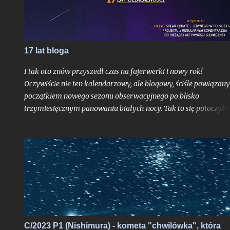
przejść do aktualizacji z 05.05.2013 r.
17 lat bloga
I tak oto znów przyszedł czas na fajerwerki i nowy rok!
Oczywiście nie ten kalendarzowy, ale blogowy, ściśle powiązany
początkiem nowego sezonu obserwacyjnego po blisko
trzymiesięcznym panowaniu białych nocy. Tak to się potoczyło,
właśnie ostatni dzień lipca stanowi dla mnie zawsze nie tylko
moment ostatniej białej nocy w danym sezonie. To czas, gdy
Ziemia niedługo po aphelium i maksymalnym dystansie od
Słońca w ciągu roku, zamyka swoje kolejne, już siedemnaste,
okrążenie wokół naszej Dziennej Gwiazdy odkąd w
nieskończonych czeluściach Internetu otrzymaliście pierwszy,
niepozorny wpis, dający początek temu blogowi. Z punktu
widzenia cyklu życia gwiazd ciągu głównego jak właśnie głów
bohater tutejszych wpisów oddalony od nas o 8 minut świetlny
C/2023 P1 (Nishimura) - kometa "chwilówka", która