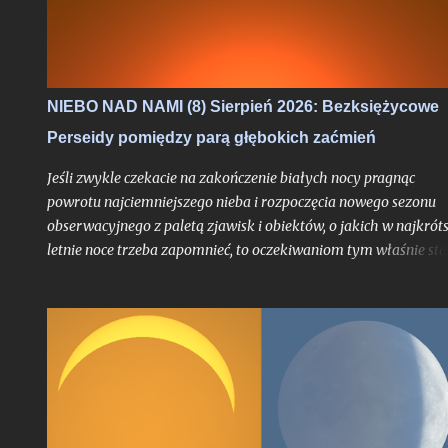
NIEBO NAD NAMI (8) Sierpień 2026: Bezksiężycowe
Perseidy pomiędzy parą głębokich zaćmień
Jeśli zwykle czekacie na zakończenie białych nocy pragnąc
powrotu najciemniejszego nieba i rozpoczęcia nowego sezonu
obserwacyjnego z paletą zjawisk i obiektów, o jakich w najkrót
letnie noce trzeba zapomnieć, to oczekiwaniom tym właśnie sta
się zadość. Chyba nigdy jednak miesiąc przynoszący powrót no
astronomicznych nie był jeszcze wyczekiwany tak bardzo jak w
tym roku, trudno bowiem w najnowszej historii znaleźć
przypadek takiego sierpnia, który wiązałby się z astronomiczn
kumulacją wspaniałości na skalę jak w 2026 roku. O ile bowiem
najsłynniejszy rój meteorów nie jest dla tego miesiąca nowością
tyle fakt, że będzie on otoczony bardzo głębokimi zaćmieniami
zarówno Słońca jak i Księżyca - to już nawarstwienie zjawisk