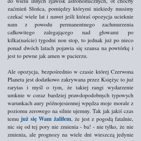
do wielu innych zjawisk astronomicznych, ot choćby
zaćmień Słońca, pomiędzy którymi niekiedy musimy
czekać wiele lat i nawet jeśli któraś opozycja ucieknie
nam z powodu permanentnego zachmurzenia
całkowitego zalegającego nad głowami po
kilka(naście) tygodni non stop, to jednak już po nieco
ponad dwóch latach pojawia się szansa na powtórkę i
jest to pewne jak amen w pacierzu.
Ale opozycja, bezpośrednio w czasie której Czerwona
Planeta jest dodatkowo zakrywana przez Księżyc to już
rarytas i myśl o tym, że takiej rangi wydarzenie
umknie w coraz bardziej prawdopodobnych typowych
warunkach aury późnojesiennej wpędza moje morale z
poziomu zerowego na silnie ujemny. Tak jak jakiś czas
już się Wam żaliłem
temu
, że jest z pogodą fatalnie,
nic się od tej pory nie zmienia - ba! - nie tylko, że nie
zmienia, ale prognozy na wiele dni wieszczą jedynie