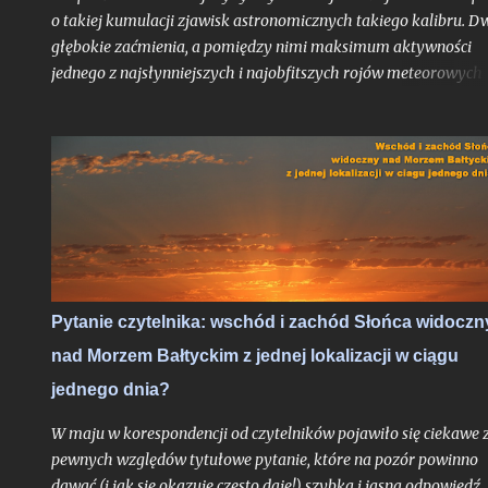
zaćmienie Słońc...
o takiej kumulacji zjawisk astronomicznych takiego kalibru. D
głębokie zaćmienia, a pomiędzy nimi maksimum aktywności
jednego z najsłynniejszych i najobfitszych rojów meteorowych
ciągu roku, wypadające po raz pierwszy po dwuletniej przerwie
idealnych warunkach obserwacyjnych bezksiężycowej nocy - t
trudne do przebicia otwarcie nowego sezonu z nocami
astronomicznymi. Do pełni szczęścia brakowałby chyba tylko
zorzy polarnej, ale jak pokazało maksimum Perseidów sprzed
dwóch lat - nawet takie scenariusze bywają realne. Po niedawn
zachęcie do obserwacji sierpniowych zaćmień zapraszam na ga
wskazówek odnośnie najbardziej lubianego przez amatorów
wakacyjnego roju meteorów, których tylko w jedną noc może
Pytanie czytelnika: wschód i zachód Słońca widoczn
ujrzeć więcej, niż większość ludzi zobaczy przez całe życie.
nad Morzem Bałtyckim z jednej lokalizacji w ciągu
Oczywiście jak zawsze pod głównym warunkiem: jeśli
zachmurzenie zrobi sobie od nas wakacje...
jednego dnia?
W maju w korespondencji od czytelników pojawiło się ciekawe 
pewnych względów tytułowe pytanie, które na pozór powinno
dawać (i jak się okazuje często daje!) szybką i jasną odpowiedź