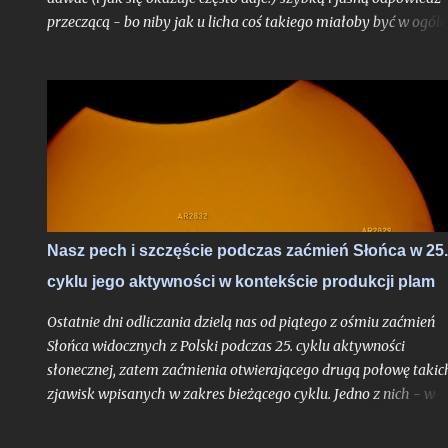
przeczącą - bo niby jak u licha coś takiego miałoby być w ogóle
możliwe? Choć uproszczoną odpowiedź do autora problemu
przesłałem już kilka tygodni temu, poruszone zagadnienie
postanowiłem opisać teraz jeszcze szerzej w ramach całego tek
na blogu, albowiem stanowi ono bardzo interesujące zadanie
obserwacyjne, do wykonania którego chciałbym dziś zachęcić
zwłaszcza tych z Was, którzy mieszkają nad Morzem Bałtyckim
Nasz pech i szczęście podczas zaćmień Słońca w 25.
cyklu jego aktywności w kontekście produkcji plam
Ostatnie dni odliczania dzielą nas od piątego z ośmiu zaćmień
Słońca widocznych z Polski podczas 25. cyklu aktywności
słonecznej, zatem zaćmienia otwierającego drugą połowę takic
zjawisk wpisanych w zakres bieżącego cyklu. Jedno z nich - w
czerwcu 2020 roku - było wprawdzie ledwie brzegowe i na
kilkanaście minut dotknęło jedynie polskiej części Bieszczad, al