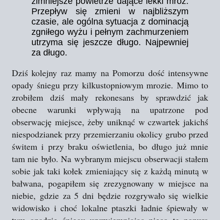
zimniejsze powietrze dające lekki mróz.
Przepływ się zmieni w najbliższym
czasie, ale ogólna sytuacja z dominacją
zgniłego wyżu i pełnym zachmurzeniem
utrzyma się jeszcze długo. Najpewniej
za długo.
Dziś kolejny raz mamy na Pomorzu dość intensywne
opady śniegu przy kilkustopniowym mrozie. Mimo to
zrobiłem dziś mały rekonesans by sprawdzić jak
obecne warunki wpływają na upatrzone pod
obserwację miejsce, żeby uniknąć w czwartek jakichś
niespodzianek przy przemierzaniu okolicy grubo przed
świtem i przy braku oświetlenia, bo długo już mnie
tam nie było. Na wybranym miejscu obserwacji stałem
sobie jak taki kołek zmieniający się z każdą minutą w
bałwana, pogapiłem się zrezygnowany w miejsce na
niebie, gdzie za 5 dni będzie rozgrywało się wielkie
widowisko i choć lokalne ptaszki ładnie śpiewały w