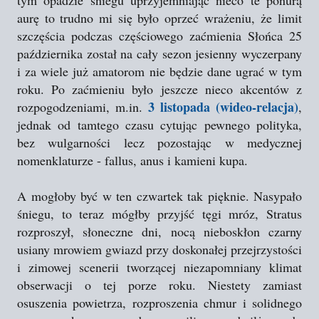
tym opadzie śniegu uprzyjemniając nieco te ponurą
aurę to trudno mi się było oprzeć wrażeniu,
że limit
szczęścia podczas częściowego zaćmienia Słońca 25
października został na cały sezon jesienny wyczerpany
i za wiele już amatorom nie będzie dane ugrać w tym
roku. Po zaćmieniu było jeszcze nieco akcentów z
3 listopada (wideo-relacja)
rozpogodzeniami, m.in.
,
jednak od tamtego czasu cytując pewnego polityka,
bez wulgarności lecz pozostając w medycznej
nomenklaturze - fallus, anus i kamieni kupa.
A mogłoby być w ten czwartek tak pięknie. Nasypało
śniegu, to teraz mógłby przyjść tęgi mróz, Stratus
rozproszył, słoneczne dni, nocą nieboskłon czarny
usiany mrowiem gwiazd przy doskonałej przejrzystości
i zimowej scenerii tworzącej niezapomniany klimat
obserwacji o tej porze roku. Niestety zamiast
osuszenia powietrza, rozproszenia chmur i solidnego