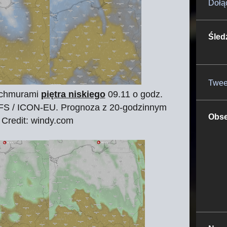
Dołą
Śled
Twee
 chmurami
piętra niskiego
09.11 o godz.
FS / ICON-EU. Prognoza z 20-godzinnym
Obse
Credit: windy.com