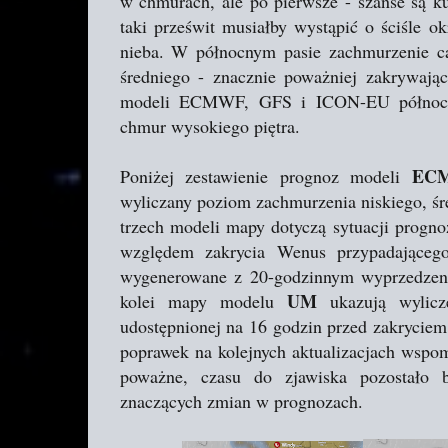
w chmurach, ale po pierwsze - szanse są ku 
taki prześwit musiałby wystąpić o ściśle o
nieba. W północnym pasie zachmurzenie ca
średniego - znacznie poważniej zakrywaj
modeli ECMWF, GFS i ICON-EU północne
chmur wysokiego piętra.
ECM
Poniżej zestawienie prognoz modeli
wyliczany poziom zachmurzenia niskiego, ś
trzech modeli mapy dotyczą sytuacji progn
względem zakrycia Wenus przypadająceg
wygenerowane z 20-godzinnym wyprzedzeni
UM
kolei mapy modelu
ukazują wylic
udostępnionej na 16 godzin przed zakryciem
poprawek na kolejnych aktualizacjach wspom
poważne, czasu do zjawiska pozostało 
znaczących zmian w prognozach.