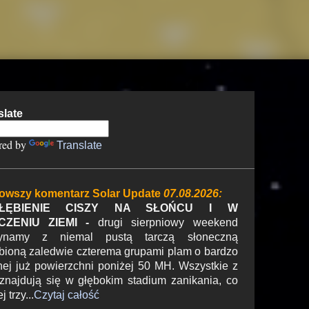
slate
red by
Translate
owszy komentarz Solar Update
07.08.2026:
ŁĘBIENIE CISZY NA SŁOŃCU I W
CZENIU ZIEMI -
drugi sierpniowy weekend
ynamy z niemal pustą tarczą słoneczną
bioną zaledwie czterema grupami plam o bardzo
nej już powierzchni poniżej 50 MH. Wszystkie z
 znajdują się w głębokim stadium zanikania, co
 trzy...
Czytaj całość