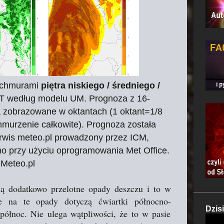
 chmurami
piętra niskiego / średniego /
T według modelu UM. Prognoza z 16-
 zobrazowane w oktantach (1 oktant=1/8
murzenie całkowite). Prognoza została
erwis meteo.pl prowadzony przez ICM,
o przy użyciu oprogramowania Met Office.
 Meteo.pl
ą dodatkowo przelotne opady deszczu i to w
e na te opady dotyczą ćwiartki północno-
Dzis
północ. Nie ulega wątpliwości, że to w pasie