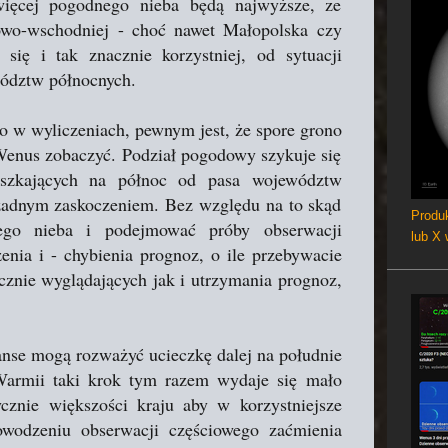
ięcej pogodnego nieba będą najwyższe, ze
owo-wschodniej - choć nawet Małopolska czy
ię i tak znacznie korzystniej, od sytuacji
ództw północnych.
o w wyliczeniach, pewnym jest, że spore grono
Wenus zobaczyć. Podział pogodowy szykuje się
ieszkających na północ od pasa województw
to żadnym zaskoczeniem. Bez względu na to skąd
Produk
ego nieba i podejmować próby obserwacji
lub X
ia i - chybienia prognoz, o ile przebywacie
ycznie wyglądających jak i utrzymania prognoz,
nse mogą rozważyć ucieczkę dalej na południe
Warmii taki krok tym razem wydaje się mało
cznie większości kraju aby w korzystniejsze
owodzeniu obserwacji częściowego zaćmienia