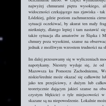
najwyżej chmurami piętra wysokiego, a
widoczności czekającego nas zjawiska - tak
Łódzkiej, gdzie poziom zachmurzenia cirr
sytuacji oczekiwać, by akurat ten mały fr
nietknięty, dlatego lepiej i tam nastawić s
także sytuacja dla amatorów ze Śląska i 
chmury poza wysokimi, szanse na obserwacje
jednak z możliwym wzrostem trudności na sk
Im dalej przesuwamy się w wyliczeniach mo
napotykamy. Niestety wydaje się, że od
Mazowsza ku Pomorzu Zachodniemu, Wsc
niskie/średnie może okazać się całkowite lu
jako ten przejściowy, z dużym lub całk
teoretycznie dającym jakieś szanse na obs
czystym błękicie) o tyle miejscowości 
skazane są na niepowodzenie. Lokalnie może i