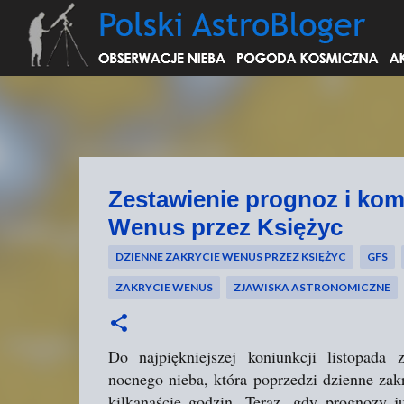
Zestawienie prognoz i kom
Wenus przez Księżyc
DZIENNE ZAKRYCIE WENUS PRZEZ KSIĘŻYC
GFS
ZAKRYCIE WENUS
ZJAWISKA ASTRONOMICZNE
Do najpiękniejszej koniunkcji listopada
nocnego nieba, która poprzedzi dzienne zak
kilkanaście godzin. Teraz, gdy prognozy 