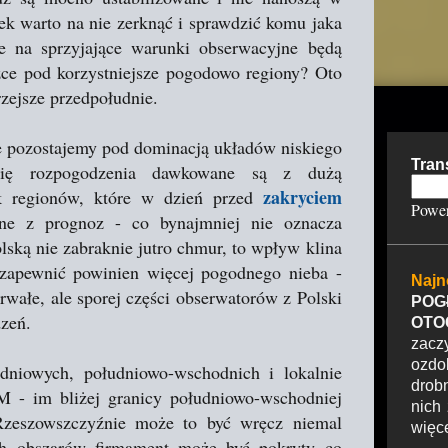
ek warto na nie zerknąć i sprawdzić komu jaka
e na sprzyjające warunki obserwacyjne będą
zce pod korzystniejsze pogodowo regiony? Oto
rzejsze przedpołudnie.
e pozostajemy pod dominacją układów niskiego
Tran
e się rozpogodzenia dawkowane są z dużą
zakryciem
ak regionów, które w dzień przed
Powe
ne z prognoz - co bynajmniej nie oznacza
lską nie zabraknie jutro chmur, to wpływ klina
zapewnić powinien więcej pogodnego nieba -
Najn
wałe, ale sporej części obserwatorów z Polski
POG
zeń.
OTO
zacz
ozdo
niowych, południowo-wschodnich i lokalnie
drob
 - im bliżej granicy południowo-wschodniej
nich
zeszowszczyźnie może to być wręcz niemal
więcej
h obszarów firmament może być pokryty co