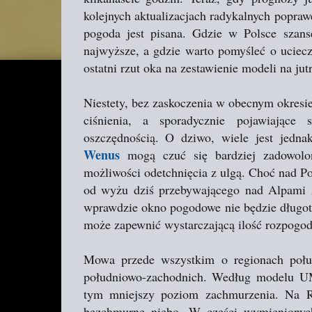
kolejnych aktualizacjach radykalnych popraw
pogoda jest pisana. Gdzie w Polsce szans
najwyższe, a gdzie warto pomyśleć o uciec
ostatni rzut oka na zestawienie modeli na jut
Niestety, bez zaskoczenia w obecnym okresi
ciśnienia, a sporadycznie pojawiając
oszczędnością. O dziwo, wiele jest jedn
Wenus
mogą czuć się bardziej zadowolo
możliwości odetchnięcia z ulgą. Choć nad Po
od wyżu dziś przebywającego nad Alpami 
wprawdzie okno pogodowe nie będzie długotr
może zapewnić wystarczającą ilość rozpogod
Mowa przede wszystkim o regionach połud
południowo-zachodnich. Według modelu UM
tym mniejszy poziom zachmurzenia. Na R
bezchmurne niebo. W części wymienionyc