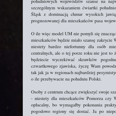
południowych województw szanse na najw
szczególnym wskazaniem ćwiartki południ
Śląsk z dominacją chmur wysokich jawią s
prognozowanej dla mieszkańców pasa wojew
O ile więc model UM nie pomyli się znacząc
mieszkańców będzie miało szansę zakrycie 
niestety bardzo niefortunny dla osób m
centralnych, ale o tej porze roku nie jest 
będziecie wyczekiwać skrawków pogodn
czwartkowego zjawiska, życzę Wam powodzen
tak jak ja w regionach najbardziej pesymist
o ile przebywacie na południu Polski.
Osoby z centrum chcące zwiększyć swoje sza
- niestety dla mieszkańców Pomorza czy 
opłacalny, bo wymagałby pokonania prakty
pogodowo regiony się dostać. Ja po niep