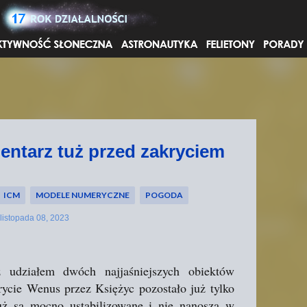
Przejdź do głównej zawartości
entarz tuż przed zakryciem
ICM
MODELE NUMERYCZNE
POGODA
listopada 08, 2023
 z udziałem dwóch najjaśniejszych obiektów
rycie Wenus przez Księżyc pozostało już tylko
już są mocno ustabilizowane i nie nanoszą w