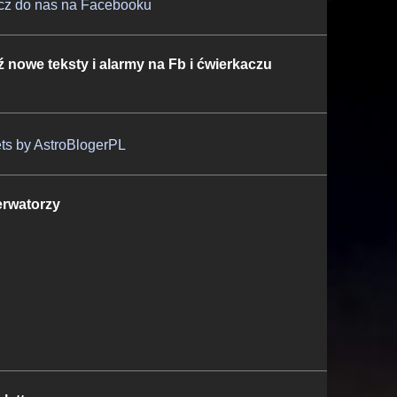
cz do nas na Facebooku
ź nowe teksty i alarmy na Fb i ćwierkaczu
ts by AstroBlogerPL
rwatorzy