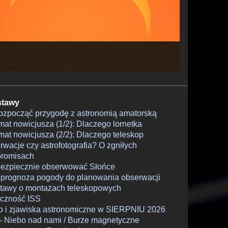
tawy
rozpocząć przygodę z astronomią amatorską
at nowicjusza (1/2): Dlaczego lornetka
at nowicjusza (2/2): Dlaczego teleskop
wacje czy astrofotografia? O zgniłych
romisach
bezpiecznie obserwować Słońce
 prognoza pogody do planowania obserwacji
tawy o montażach teleskopowych
czność ISS
o i zjawiska astronomiczne w SIERPNIU 2026
- Niebo nad nami / Burze magnetyczne