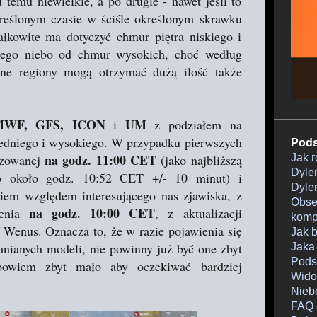
temu niewielkie, a po drugie - nawet jeśli to
kreślonym czasie w ściśle określonym skrawku
łkowite ma dotyczyć chmur piętra niskiego i
ącego niebo od chmur wysokich, choć według
 regiony mogą otrzymać dużą ilość także
WF, GFS, ICON
UM
i
z podziałem na
redniego i wysokiego. W przypadku pierwszych
Pods
na godz. 11:00 CET
ozowanej
(jako najbliższą
Jak 
Dylem
o około godz. 10:52 CET +/- 10 minut) i
Dylem
em względem interesującego nas zjawiska, z
Obser
na godz. 10:00 CET
zenia
, z aktualizacji
komp
 Wenus. Oznacza to, że w razie pojawienia się
Jak 
nianych modeli, nie powinny już być one zbyt
Jaka
Pods
bowiem zbyt mało aby oczekiwać bardziej
Wido
Nieb
FAQ 