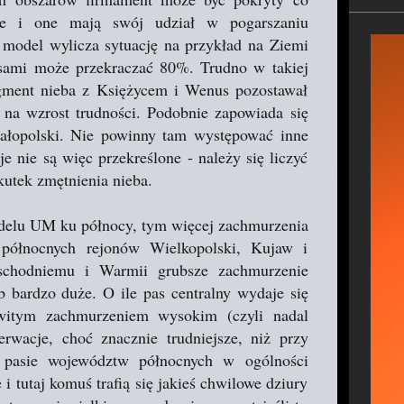
le i one mają swój udział w pogarszaniu
 model wylicza sytuację na przykład na Ziemi
usami może przekraczać 80%. Trudno w takiej
agment nieba z Księżycem i Wenus pozostawał
ię na wzrost trudności. Podobnie zapowiada się
Małopolski. Nie powinny tam występować inne
 nie są więc przekreślone - należy się liczyć
utek zmętnienia nieba.
delu UM ku północy, tym więcej zachmurzenia
 północnych rejonów Wielkopolski, Kujaw i
hodniemu i Warmii grubsze zachmurzenie
b bardzo duże. O ile pas centralny wydaje się
owitym zachmurzeniem wysokim (czyli nadal
erwacje, choć znacznie trudniejsze, niż przy
w pasie województw północnych w ogólności
 tutaj komuś trafią się jakieś chwilowe dziury