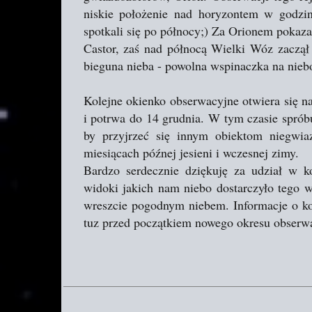
niskie położenie nad horyzontem w godzi
spotkali się po północy;) Za Orionem pokazał
Castor, zaś nad północą Wielki Wóz zaczął
bieguna nieba - powolna wspinaczka na nieb
Kolejne okienko obserwacyjne otwiera się na
i potrwa do 14 grudnia. W tym czasie sprób
by przyjrzeć się innym obiektom niegwi
miesiącach późnej jesieni i wczesnej zimy.
Bardzo serdecznie dziękuję za udział w k
widoki jakich nam niebo dostarczyło tego w
wreszcie pogodnym niebem. Informacje o kol
tuz przed początkiem nowego okresu obserw
K