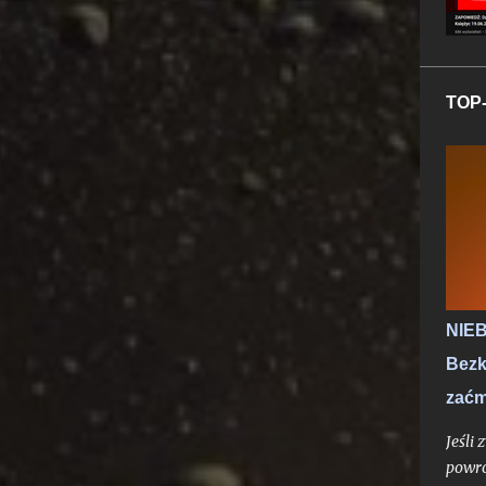
TOP-
NIEB
Bezk
zaćm
Jeśli
powro