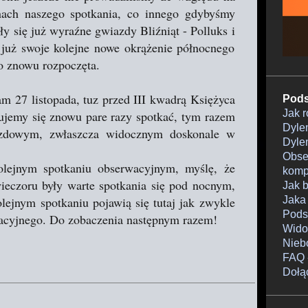
nach naszego spotkania, co innego gdybyśmy
y się już wyraźne gwiazdy Bliźniąt - Polluks i
 już swoje kolejne nowe okrążenie północnego
o znowu rozpoczęta.
m 27 listopada, tuz przed III kwadrą Księżyca
Pods
Jak 
ujemy się znowu pare razy spotkać, tym razem
Dylem
azdowym, zwłaszcza widocznym doskonale w
Dylem
Obser
olejnym spotkaniu obserwacyjnym, myślę, że
komp
ieczoru były warte spotkania się pod nocnym,
Jak 
ejnym spotkaniu pojawią się tutaj jak zwykle
Jaka
Pods
acyjnego. Do zobaczenia następnym razem!
Wido
Nieb
FAQ 
Dołą