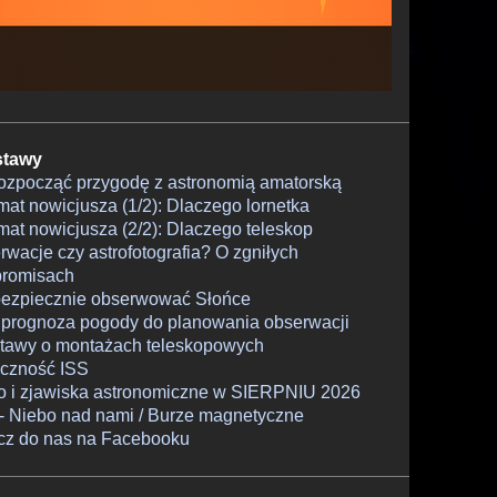
tawy
rozpocząć przygodę z astronomią amatorską
at nowicjusza (1/2): Dlaczego lornetka
at nowicjusza (2/2): Dlaczego teleskop
wacje czy astrofotografia? O zgniłych
romisach
bezpiecznie obserwować Słońce
 prognoza pogody do planowania obserwacji
tawy o montażach teleskopowych
czność ISS
o i zjawiska astronomiczne w SIERPNIU 2026
- Niebo nad nami / Burze magnetyczne
cz do nas na Facebooku