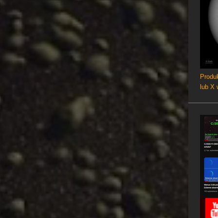
Produk
lub X