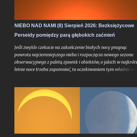
NIEBO NAD NAMI (8) Sierpień 2026: Bezksiężycowe
Perseidy pomiędzy parą głębokich zaćmień
Jeśli zwykle czekacie na zakończenie białych nocy pragnąc
powrotu najciemniejszego nieba i rozpoczęcia nowego sezonu
obserwacyjnego z paletą zjawisk i obiektów, o jakich w najkrót
letnie noce trzeba zapomnieć, to oczekiwaniom tym właśnie sta
się zadość. Chyba nigdy jednak miesiąc przynoszący powrót no
astronomicznych nie był jeszcze wyczekiwany tak bardzo jak w
tym roku, trudno bowiem w najnowszej historii znaleźć
przypadek takiego sierpnia, który wiązałby się z astronomiczn
kumulacją wspaniałości na skalę jak w 2026 roku. O ile bowiem
najsłynniejszy rój meteorów nie jest dla tego miesiąca nowością
tyle fakt, że będzie on otoczony bardzo głębokimi zaćmieniami
zarówno Słońca jak i Księżyca - to już nawarstwienie zjawisk
wielkiego kalibru na skalę, jakiej chyba nikt z nas jeszcze nie