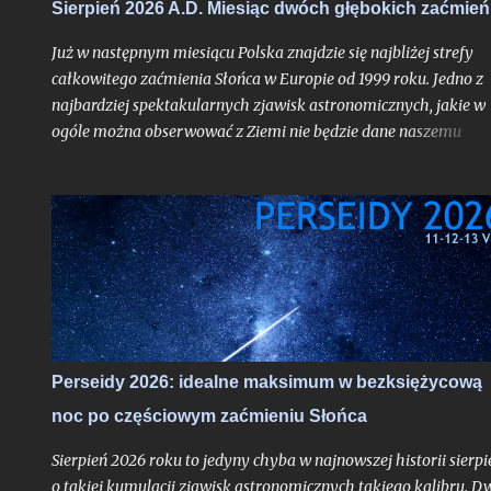
Sierpień 2026 A.D. Miesiąc dwóch głębokich zaćmień
doświadczył.
Już w następnym miesiącu Polska znajdzie się najbliżej strefy
całkowitego zaćmienia Słońca w Europie od 1999 roku. Jedno z
najbardziej spektakularnych zjawisk astronomicznych, jakie w
ogóle można obserwować z Ziemi nie będzie dane naszemu
krajowi, jak już mogą sugerować liczne sensacyjne nagłówki o
nadchodzącej "ciemności" w środku dnia bez precyzowania, o
który obszar kontynentu chodzi - spektakl ten rozegra się mię
innymi nad Hiszpanią. Choć faza całkowita z Polski dostrzegal
nie będzie, tak duża bliskość względem pasa jej widoczności
oznacza nieuchronnie, że znajdziemy się w strefie zaćmienia
częściowego o bardzo głębokiej fazie maksymalnej dochodzące
do aż 87%, gdy Słońce stanie się cienkim sierpem. Jako, że
zaćmienia chodzą parami - nieco ponad dwa tygodnie od nowiu
Perseidy 2026: idealne maksimum w bezksiężycową
gdy nasz satelita osiągnie pełnię czeka nas częściowe zaćmienie
noc po częściowym zaćmieniu Słońca
Księżyca - znów o bardzo głębokiej fazie maksymalnej. Oba te
zjawiska będą widoczne z całej Polski i choć to ważniejsze -
Sierpień 2026 roku to jedyny chyba w najnowszej historii sierpi
zaćmienie Słońc...
o takiej kumulacji zjawisk astronomicznych takiego kalibru. D