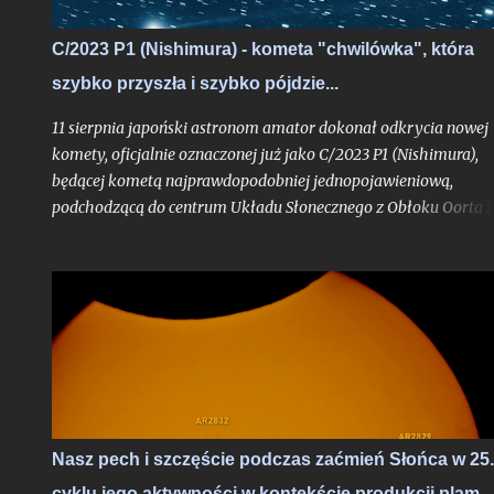
widzenia cyklu życia gwiazd ciągu głównego jak właśnie głów
bohater tutejszych wpisów oddalony od nas o 8 minut świetlny
C/2023 P1 (Nishimura) - kometa "chwilówka", która
- to praktycznie niezauważalne mrugnięcie oka. Ale w realiach
szybko przyszła i szybko pójdzie...
cyfrowych?
11 sierpnia japoński astronom amator dokonał odkrycia nowej
komety, oficjalnie oznaczonej już jako C/2023 P1 (Nishimura),
będącej kometą najprawdopodobniej jednopojawieniową,
podchodzącą do centrum Układu Słonecznego z Obłoku Oorta i
widoczną tylko jeden raz, o ile pierwsze obliczenia jej orbity nie
ulegną bardziej znaczącej aktualizacji. Obiekt już w trakcie
odkrycia był bardzo jasny jak na kometę, mając blask rzędu 10,
mag.
Nasz pech i szczęście podczas zaćmień Słońca w 25.
cyklu jego aktywności w kontekście produkcji plam