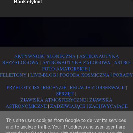
Bank etykiet
AKTYWNOŚĆ SŁONECZNA
|
ASTRONAUTYKA
BEZZAŁOGOWA
|
ASTRONAUTYKA ZAŁOGOWA
|
ASTRO-
FOTO AMATORSKIE
|
FELIETONY
|
LIVE-BLOG
|
POGODA KOSMICZNA
|
PORADY
|
PRZELOTY ISS
|
RECENZJE
|
RELACJE Z OBSERWACJI
|
SPRZĘT
|
ZJAWISKA ATMOSFERYCZNE
|
ZJAWISKA
ASTRONOMICZNE
|
ZADZIWIAJĄCE I ZACHWYCAJĄCE
This site uses cookies from Google to deliver its services
PRAWA AUTORSKIE
|
POLITYKA COOKIES
|
POLITYKA
and to analyze traffic. Your IP address and user-agent are
KOMENTARZY