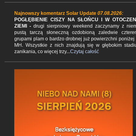
z
Najnowszy komentarz Solar Update
07.08.2026:
e
POGŁĘBIENIE CISZY NA SŁOŃCU I W OTOCZEN
ZIEMI -
drugi sierpniowy weekend zaczynamy z nie
pustą tarczą słoneczną ozdobioną zaledwie czter
grupami plam o bardzo drobnej już powierzchni poniżej
MH. Wszystkie z nich znajdują się w głębokim stad
zanikania, co więcej trzy...
Czytaj całość