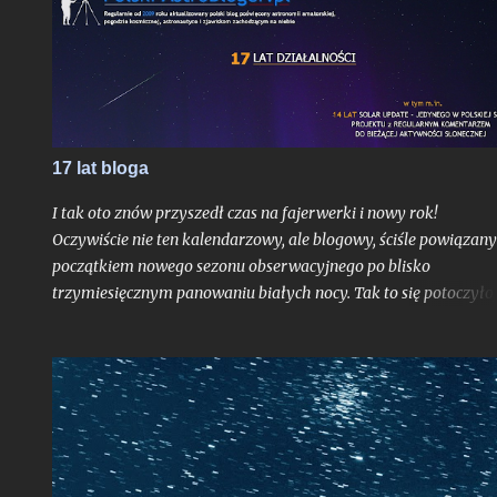
aktualizacje prognoz ze stycznia 2013 roku). Kliknij jeśli chcesz 
razu przejść do uaktualnienia . - Kliknij w ten link, jeśli chcesz
przejść do aktualizacji z 05.05.2013 r.
17 lat bloga
I tak oto znów przyszedł czas na fajerwerki i nowy rok!
Oczywiście nie ten kalendarzowy, ale blogowy, ściśle powiązany
początkiem nowego sezonu obserwacyjnego po blisko
trzymiesięcznym panowaniu białych nocy. Tak to się potoczyło,
właśnie ostatni dzień lipca stanowi dla mnie zawsze nie tylko
moment ostatniej białej nocy w danym sezonie. To czas, gdy
Ziemia niedługo po aphelium i maksymalnym dystansie od
Słońca w ciągu roku, zamyka swoje kolejne, już siedemnaste,
okrążenie wokół naszej Dziennej Gwiazdy odkąd w
nieskończonych czeluściach Internetu otrzymaliście pierwszy,
niepozorny wpis, dający początek temu blogowi. Z punktu