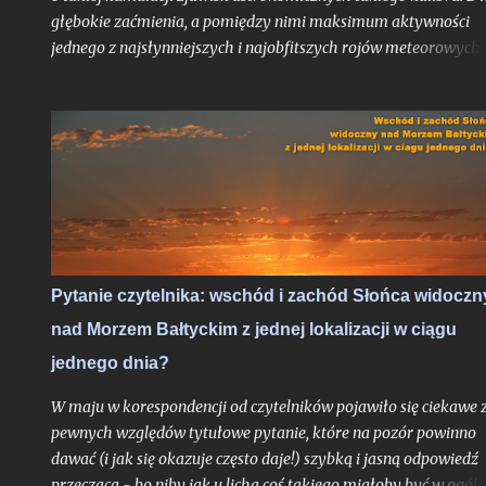
głębokie zaćmienia, a pomiędzy nimi maksimum aktywności
jednego z najsłynniejszych i najobfitszych rojów meteorowych
ciągu roku, wypadające po raz pierwszy po dwuletniej przerwie
idealnych warunkach obserwacyjnych bezksiężycowej nocy - t
trudne do przebicia otwarcie nowego sezonu z nocami
astronomicznymi. Do pełni szczęścia brakowałby chyba tylko
zorzy polarnej, ale jak pokazało maksimum Perseidów sprzed
dwóch lat - nawet takie scenariusze bywają realne. Po niedawn
zachęcie do obserwacji sierpniowych zaćmień zapraszam na ga
wskazówek odnośnie najbardziej lubianego przez amatorów
wakacyjnego roju meteorów, których tylko w jedną noc może
Pytanie czytelnika: wschód i zachód Słońca widoczn
ujrzeć więcej, niż większość ludzi zobaczy przez całe życie.
nad Morzem Bałtyckim z jednej lokalizacji w ciągu
Oczywiście jak zawsze pod głównym warunkiem: jeśli
zachmurzenie zrobi sobie od nas wakacje...
jednego dnia?
W maju w korespondencji od czytelników pojawiło się ciekawe 
pewnych względów tytułowe pytanie, które na pozór powinno
dawać (i jak się okazuje często daje!) szybką i jasną odpowiedź
przeczącą - bo niby jak u licha coś takiego miałoby być w ogóle