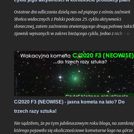
Ostatnie dni odliczania dzielą nas od piątego z ośmiu zaćmień
Słońca widocznych z Polski podczas 25. cyklu aktywności
słonecznej, zatem zaćmienia otwierającego drugą połowę takic
zjawisk wpisanych w zakres bieżącego cyklu. Jedno z nich - w
czerwcu 2020 roku - było wprawdzie ledwie brzegowe i na
kilkanaście minut dotknęło jedynie polskiej części Bieszczad, al
skoro przynajmniej garstka Polaków mogła je ujrzeć nie ruszaj
się ze swojego miejsca zamieszkania to nie ma podstaw by je w
statystyce pominąć. Rok 2020 był czasem, gdy obecny cykl
słoneczny klasyfikowany od grudnia 2019 roku, dopiero
raczkował. Trudno było więc oczekiwać aby tarcza Słońca była
już urozmaicona jakimikolwiek plamami mogącymi uatrakcyjn
nam widoki i fotografie zaćmienia, jakkolwiek pomijalne by on
C/2020 F3 (NEOWISE) - jasna kometa na lato? Do
nie było. Liczba Wolfa była wówczas wyzerowana.
trzech razy sztuka!
Nie sądziłem, że po tym jubileuszowym roku bloga, na zamknię
którego pojawiło się okolicznościowe kometarne logo na górze