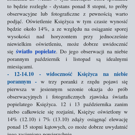
to będzie rozległe - dystans ponad 8 stopni, to próby
obserwacyjne lub fotograficzne z pewnością warto
podjąć. Oświetlenie Księżyca w tym czasie wynosić
będzie około 14%, a ze względu na osiąganie sporej
wysokości nad horyzontem przy jednocześnie
niewielkim oświetleniu, może dobrze uwidocznić
światło popielate
się
. Do jego obserwacji na niebie
porannym październik i listopad są idealnymi
miesiącami.
- 12-14.10 - widoczność Księżyca na niebie
porannym -
w trzy poranki z rzędu pojawi się
pierwsza w jesiennym sezonie okazja do prób
obserwacyjnych i fotograficznych zjawiska światła
popielatego Księżyca. 12 i 13 października zanim
niebo całkowicie się rozjaśni, Księżyc oświetlony w
14% (12.10) i 7% (13.10) zdąży osiągnąć elewację
ponad 15 stopni kątowych, co może dobrze uwydatnić
jego zacienioną powierzchnię.