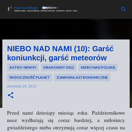
Przejdź do głównej zawartości
NIEBO NAD NAMI (10): Garść
koniunkcji, garść meteorów
ASTRO-NEWSY
DRAKONIDY 2012
NIEBO NAD POLSKĄ
WIDOCZNOŚĆ PLANET
ZJAWISKA ASTRONOMICZNE
września 29, 2012
Przed nami dziesiąty miesiąc roku. Październikowe
noce wydłużają się coraz bardziej, a miłośnicy
gwiaździstego nieba otrzymują coraz więcej czasu na