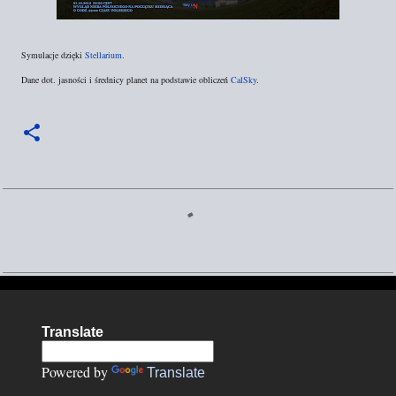
Symulacje dzięki
Stellarium
.
Dane dot. jasności i średnicy planet na podstawie obliczeń
CalSky
.
K
o
m
e
n
Translate
t
a
Powered by
Translate
r