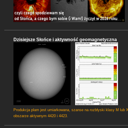
Dzisiejsze Słońce i aktywność geomagnetyczna
Produkcja plam jest umiarkowana, szanse na rozbłyski klasy M lub 
obszarze aktywnym 4420 i 4423.