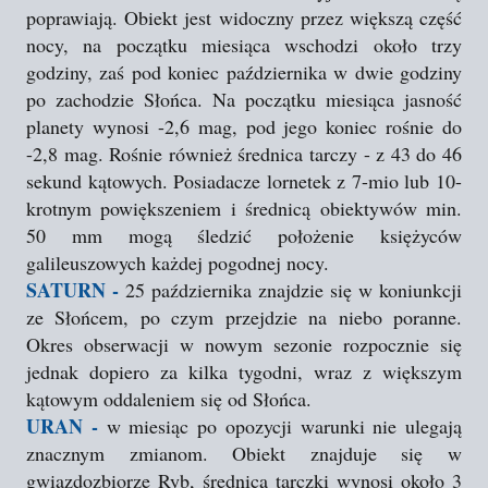
poprawiają. Obiekt jest widoczny przez większą część
nocy, na początku miesiąca wschodzi około trzy
godziny, zaś pod koniec października w dwie godziny
po zachodzie Słońca. Na początku miesiąca jasność
planety wynosi -2,6 mag, pod jego koniec rośnie do
-2,8 mag. Rośnie również średnica tarczy - z 43 do 46
sekund kątowych. Posiadacze lornetek z 7-mio lub 10-
krotnym powiększeniem i średnicą obiektywów min.
50 mm mogą śledzić położenie księżyców
galileuszowych każdej pogodnej nocy.
SATURN -
25 października znajdzie się w koniunkcji
ze Słońcem, po czym przejdzie na niebo poranne.
Okres obserwacji w nowym sezonie rozpocznie się
jednak dopiero za kilka tygodni, wraz z większym
kątowym oddaleniem się od Słońca.
URAN -
w miesiąc po opozycji warunki nie ulegają
znacznym zmianom. Obiekt znajduje się w
gwiazdozbiorze Ryb, średnica tarczki wynosi około 3