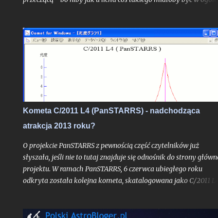
możliwe? Choć uproszczoną odpowiedź do autora problemu
przesłałem już kilka tygodni temu, poruszone zagadnienie
postanowiłem opisać teraz jeszcze szerzej w ramach całego tek
na blogu, albowiem stanowi ono bardzo interesujące zadanie
obserwacyjne, do wykonania którego chciałbym dziś zachęcić
zwłaszcza tych z Was, którzy mieszkają nad Morzem Bałtyckim
Kometa C/2011 L4 (PanSTARRS) - nadchodząca
atrakcja 2013 roku?
O projekcie PanSTARRS z pewnością część czytelników już
słyszała, jeśli nie to tutaj znajduje się odnośnik do strony główn
projektu. W ramach PanSTARRS, 6 czerwca ubiegłego roku
odkryta została kolejna kometa, skatalogowana jako C/2011 L4
Dzisiaj z mojej strony tylko krótkie napomknięcie o niej,
albowiem na wpis spod znaku "kometarnej prognozy" jest racz
zbyt wcześnie. - (Uwaga: w końcowej części tekstu nowe