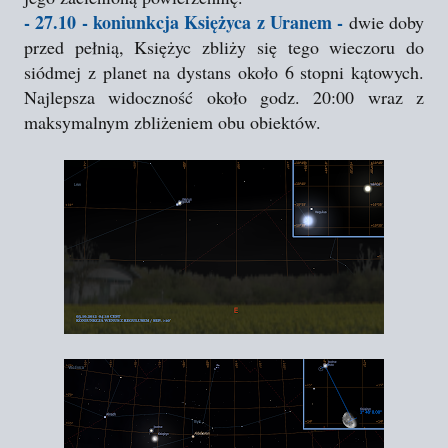
- 27.10 - koniunkcja Księżyca z Uranem -
dwie doby
przed pełnią, Księżyc zbliży się tego wieczoru do
siódmej z planet na dystans około 6 stopni kątowych.
Najlepsza widoczność około godz. 20:00 wraz z
maksymalnym zbliżeniem obu obiektów.