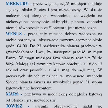
MERKURY -
przez większą część miesiąca znajduje
się zbyt blisko Słońca i jest niewidoczny. W okresie
maksymalnej elongacji wschodniej ze względu na
niekorzystne nachylenie ekliptyki, planeta zachodzi
niemal równocześnie ze Słońcem i jest niewidoczna.
WENUS -
przez cały miesiąc dobrze widoczna na
niebie porannym - obserwacje możemy zaczynać około
godz. 04:00. Do 23 października planeta przebywa w
gwiazdozbiorze Lwa, by następnie przejść w rejon
Panny. W ciągu miesiąca faza planety rośnie z 70 do
80%. Maleją zaś rozmiary kątowe obiektu - z 16 do 13
sekund oraz jasność - z -4,1 mag do -4,0 mag. W
pierwszych dniach miesiąca w momencie wschodu
Słońca planeta świeci na wysokości ponad 31 stopni
kątowych nad horyzontem.
MARS -
przebywa w niedalekiej odległości kątowej
od Słońca i jest niewidoczny.
JOWISZ -
warunki obserwacyjne nadal się