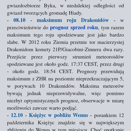
gwiazdozbiorze Byka, w niedalekiej odległości od
gwiazd tworzących gromadę Hiady.
- 08.10 - maksimum roju Drakonidów -
w
prognoz sprzed roku
przeciwieństwie do
, tym razem
maksimum tego roju spodziewane jest jako bardzo
słabe. W 2012 roku Ziemia przetnie tor macierzystej
Drakonidom komety 21P/Giacobini-Zinnera dwa razy.
Przejście przez pierwszy strumień meteoroidów
spodziewane jest około godz. 17:37 CEST, przez drugi
- około godz. 18:54 CEST. Prognozy przewidują
maksimum z ZHR na poziomie nieprzekraczającym 5,
w porywach 10 Drakonidów. Maksima meteorów
bywają jednak nieprzewidywalne, więc pomimo
niezbyt optymistycznych prognoz, obserwacje w miarę
możliwości zawsze warto podjąć.
- 12.10 - Księżyc w pobliżu Wenus -
porankiem 12
października Księżyc znajdzie się w największym
zbliżeniu do Wenus w tym miesiącu. Choć spotkanie