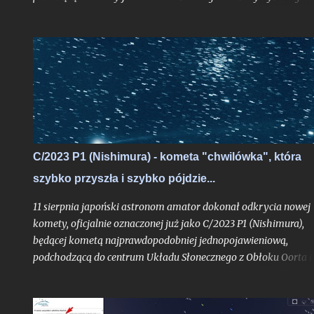
możliwe? Choć uproszczoną odpowiedź do autora problemu
przesłałem już kilka tygodni temu, poruszone zagadnienie
postanowiłem opisać teraz jeszcze szerzej w ramach całego tek
na blogu, albowiem stanowi ono bardzo interesujące zadanie
obserwacyjne, do wykonania którego chciałbym dziś zachęcić
zwłaszcza tych z Was, którzy mieszkają nad Morzem Bałtyckim
C/2023 P1 (Nishimura) - kometa "chwilówka", która
szybko przyszła i szybko pójdzie...
11 sierpnia japoński astronom amator dokonał odkrycia nowej
komety, oficjalnie oznaczonej już jako C/2023 P1 (Nishimura),
będącej kometą najprawdopodobniej jednopojawieniową,
podchodzącą do centrum Układu Słonecznego z Obłoku Oorta i
widoczną tylko jeden raz, o ile pierwsze obliczenia jej orbity nie
ulegną bardziej znaczącej aktualizacji. Obiekt już w trakcie
odkrycia był bardzo jasny jak na kometę, mając blask rzędu 10,