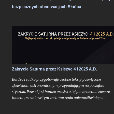
- to praktycznie niezauważalne mrugnięcie oka. Ale w realiach
bezpiecznych obserwacjach Słońca...
cyfrowych?
Zakrycie Saturna przez Księżyc 4 I 2025 A.D.
Bardzo rzadko przygotowuję osobne teksty poświęcone
zjawiskom astronomicznym przypadającym na początku
stycznia. Powód jest bardzo prosty: o tej porze niemal zawsze
toniemy w całkowitym zachmurzeniu uniemożliwiającym
jakiekolwiek obserwacje. Mało tego: ze statystycznego punktu
widzenia przełom roku kalendarzowego to dla Polski zawsze