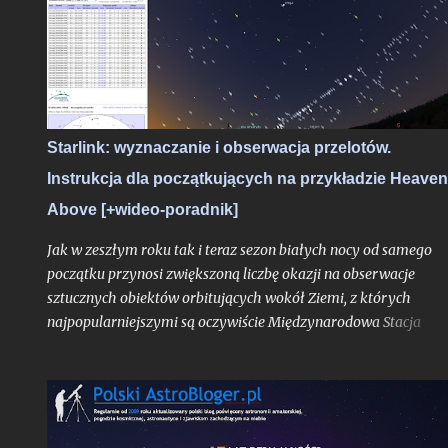
mag.
Starlink: wyznaczanie i obserwacja przelotów.
Instrukcja dla początkujących na przykładzie Heave
Above [+wideo-poradnik]
Jak w zeszłym roku tak i teraz sezon białych nocy od samego
początku przynosi zwiększoną liczbę okazji na obserwacje
sztucznych obiektów orbitujących wokół Ziemi, z których
najpopularniejszymi są oczywiście Międzynarodowa Stacja
Kosmiczna, ale przede wszystkim hurtowo wynoszone na orbit
Starlinki. Okres białych nocy i wiążąca się z tym ciągła bliskość
Słońca pod horyzontem względem Polski sprawia, że satelity
znacznie częściej znajdują się w strefie dnia orbitalnego (znajdu
się się w świetle słonecznym, będąc widocznymi z naszego kraju