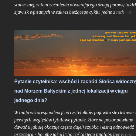
słonecznej, zatem zaćmienia otwierającego drugą połowę takic
zjawisk wpisanych w zakres bieżącego cyklu. Jedno z nich - w
czerwcu 2020 roku - było wprawdzie ledwie brzegowe i na
kilkanaście minut dotknęło jedynie polskiej części Bieszczad, al
skoro przynajmniej garstka Polaków mogła je ujrzeć nie ruszaj
się ze swojego miejsca zamieszkania to nie ma podstaw by je w
statystyce pominąć. Rok 2020 był czasem, gdy obecny cykl
słoneczny klasyfikowany od grudnia 2019 roku, dopiero
raczkował. Trudno było więc oczekiwać aby tarcza Słońca była
już urozmaicona jakimikolwiek plamami mogącymi uatrakcyjn
nam widoki i fotografie zaćmienia, jakkolwiek pomijalne by on
Pytanie czytelnika: wschód i zachód Słońca widoczn
nie było. Liczba Wolfa była wówczas wyzerowana.
nad Morzem Bałtyckim z jednej lokalizacji w ciągu
jednego dnia?
W maju w korespondencji od czytelników pojawiło się ciekawe 
pewnych względów tytułowe pytanie, które na pozór powinno
dawać (i jak się okazuje często daje!) szybką i jasną odpowiedź
przeczącą - bo niby jak u licha coś takiego miałoby być w ogóle