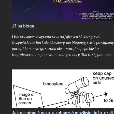
a jeśli są to Starlinki to na niebie zaczyna robić się naprawdę
tłoczno.
17 lat bloga
I tak oto znów przyszedł czas na fajerwerki i nowy rok!
Oczywiście nie ten kalendarzowy, ale blogowy, ściśle powiązany
początkiem nowego sezonu obserwacyjnego po blisko
trzymiesięcznym panowaniu białych nocy. Tak to się potoczyło,
właśnie ostatni dzień lipca stanowi dla mnie zawsze nie tylko
moment ostatniej białej nocy w danym sezonie. To czas, gdy
Ziemia niedługo po aphelium i maksymalnym dystansie od
Słońca w ciągu roku, zamyka swoje kolejne, już siedemnaste,
okrążenie wokół naszej Dziennej Gwiazdy odkąd w
nieskończonych czeluściach Internetu otrzymaliście pierwszy,
niepozorny wpis, dający początek temu blogowi. Z punktu
widzenia cyklu życia gwiazd ciągu głównego jak właśnie głów
bohater tutejszych wpisów oddalony od nas o 8 minut świetlny
Jak nie stracić oczu, a zobaczyć możliwie dużo, czyli