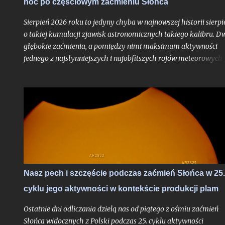
noc po częściowym zaćmieniu Słońca
Księżyca - znów o bardzo głębokiej fazie maksymalnej. Oba te
zjawiska będą widoczne z całej Polski i choć to ważniejsze -
Sierpień 2026 roku to jedyny chyba w najnowszej historii sierpi
zaćmienie Słońc...
o takiej kumulacji zjawisk astronomicznych takiego kalibru. D
głębokie zaćmienia, a pomiędzy nimi maksimum aktywności
jednego z najsłynniejszych i najobfitszych rojów meteorowych
ciągu roku, wypadające po raz pierwszy po dwuletniej przerwie
idealnych warunkach obserwacyjnych bezksiężycowej nocy - t
trudne do przebicia otwarcie nowego sezonu z nocami
astronomicznymi. Do pełni szczęścia brakowałby chyba tylko
zorzy polarnej, ale jak pokazało maksimum Perseidów sprzed
dwóch lat - nawet takie scenariusze bywają realne. Po niedawn
zachęcie do obserwacji sierpniowych zaćmień zapraszam na ga
wskazówek odnośnie najbardziej lubianego przez amatorów
wakacyjnego roju meteorów, których tylko w jedną noc może
Nasz pech i szczęście podczas zaćmień Słońca w 25.
ujrzeć więcej, niż większość ludzi zobaczy przez całe życie.
cyklu jego aktywności w kontekście produkcji plam
Oczywiście jak zawsze pod głównym warunkiem: jeśli
zachmurzenie zrobi sobie od nas wakacje...
Ostatnie dni odliczania dzielą nas od piątego z ośmiu zaćmień
Słońca widocznych z Polski podczas 25. cyklu aktywności