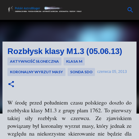
Przejdź do głównej zawartości
Rozbłysk klasy M1.3 (05.06.13)
AKTYWNOŚĆ SŁONECZNA
KLASA M
KORONALNY WYRZUT MASY
SONDA SDO
czerwca 05, 2013
W środę przed południem czasu polskiego doszło do
rozbłysku klasy M1.3 z grupy plam 1762. To pierwszy
takiej siły rozbłysk w czerwcu. Ze zjawiskiem
powiązany był koronalny wyrzut masy, który jednak ze
względu na niekorzystne skierowanie nie będzie dla