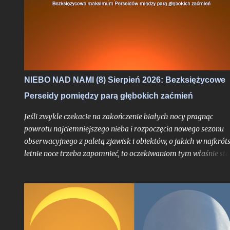
NIEBO NAD NAMI (8) Sierpień 2026: Bezksiężycowe
Perseidy pomiędzy parą głębokich zaćmień
Jeśli zwykle czekacie na zakończenie białych nocy pragnąc
powrotu najciemniejszego nieba i rozpoczęcia nowego sezonu
obserwacyjnego z paletą zjawisk i obiektów, o jakich w najkrót
letnie noce trzeba zapomnieć, to oczekiwaniom tym właśnie sta
się zadość. Chyba nigdy jednak miesiąc przynoszący powrót no
astronomicznych nie był jeszcze wyczekiwany tak bardzo jak w
tym roku, trudno bowiem w najnowszej historii znaleźć
przypadek takiego sierpnia, który wiązałby się z astronomiczn
kumulacją wspaniałości na skalę jak w 2026 roku. O ile bowiem
najsłynniejszy rój meteorów nie jest dla tego miesiąca nowością