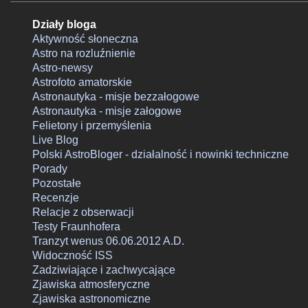
swego rodzaju maksimum ryzyka niepowodzenia obserwacji i
sam szczyt pochmurnego jesienno-zimowego półrocza, kiedy
Działy bloga
zaleganie szczelnie zakrywającej niebo jednolitej warstwy chm
Aktywność słoneczna
Astro na rozluźnienie
nad naszym krajem najczęściej przybiera postać permanentną.
Astro-newsy
Astrofoto amatorskie
Astronautyka - misje bezzałogowe
Astronautyka - misje załogowe
Felietony i przemyślenia
Live Blog
Polski AstroBloger - działalność i nowinki techniczne
Porady
Pozostałe
Recenzje
Relacje z obserwacji
Testy Fraunhofera
Tranzyt wenus 06.06.2012 A.D.
Widoczność ISS
Zadziwiające i zachwycające
Zjawiska atmosferyczne
Zjawiska astronomiczne