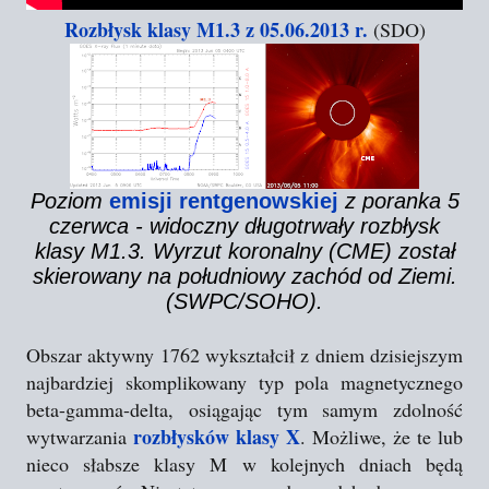
Rozbłysk klasy M1.3 z 05.06.2013 r.
(SDO)
Poziom
emisji rentgenowskiej
z poranka 5
czerwca - widoczny długotrwały rozbłysk
klasy M1.3. Wyrzut koronalny (CME) został
skierowany na południowy zachód od Ziemi.
(SWPC/SOHO).
Obszar aktywny 1762 wykształcił z dniem dzisiejszym
najbardziej skomplikowany typ pola magnetycznego
beta-gamma-delta, osiągając tym samym zdolność
rozbłysków klasy X
wytwarzania
. Możliwe, że te lub
nieco słabsze klasy M w kolejnych dniach będą