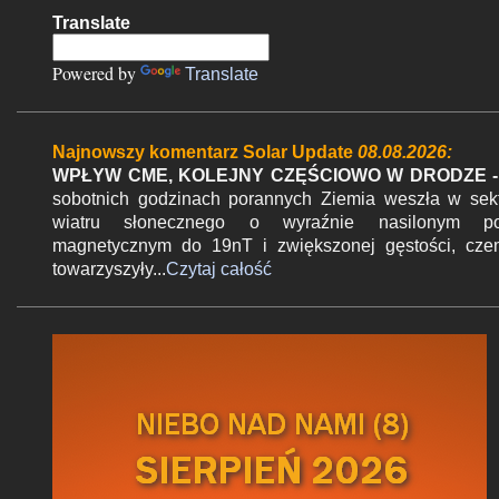
m
Translate
e
n
Powered by
Translate
t
a
r
Najnowszy komentarz Solar Update
08.08.2026:
z
WPŁYW CME, KOLEJNY CZĘŚCIOWO W DRODZE -
sobotnich godzinach porannych Ziemia weszła w sek
wiatru słonecznego o wyraźnie nasilonym po
magnetycznym do 19nT i zwiększonej gęstości, cz
towarzyszyły...
Czytaj całość