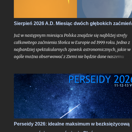
tyle fakt, że będzie on otoczony bardzo głębokimi zaćmieniami
zarówno Słońca jak i Księżyca - to już nawarstwienie zjawisk
wielkiego kalibru na skalę, jakiej chyba nikt z nas jeszcze nie
Sierpień 2026 A.D. Miesiąc dwóch głębokich zaćmień
doświadczył.
Już w następnym miesiącu Polska znajdzie się najbliżej strefy
całkowitego zaćmienia Słońca w Europie od 1999 roku. Jedno z
najbardziej spektakularnych zjawisk astronomicznych, jakie w
ogóle można obserwować z Ziemi nie będzie dane naszemu
krajowi, jak już mogą sugerować liczne sensacyjne nagłówki o
nadchodzącej "ciemności" w środku dnia bez precyzowania, o
który obszar kontynentu chodzi - spektakl ten rozegra się mię
innymi nad Hiszpanią. Choć faza całkowita z Polski dostrzegal
nie będzie, tak duża bliskość względem pasa jej widoczności
oznacza nieuchronnie, że znajdziemy się w strefie zaćmienia
częściowego o bardzo głębokiej fazie maksymalnej dochodzące
do aż 87%, gdy Słońce stanie się cienkim sierpem. Jako, że
zaćmienia chodzą parami - nieco ponad dwa tygodnie od nowiu
Perseidy 2026: idealne maksimum w bezksiężycową
gdy nasz satelita osiągnie pełnię czeka nas częściowe zaćmienie