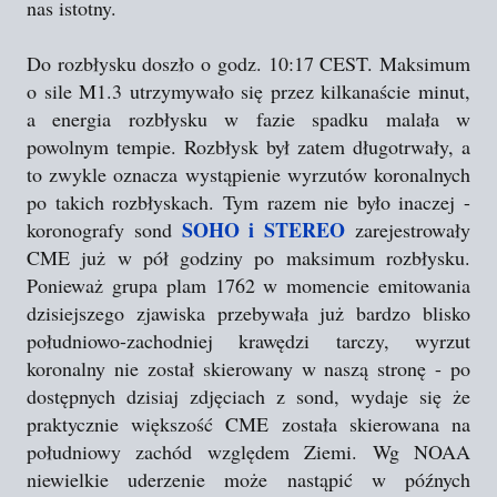
nas istotny.
Do rozbłysku doszło o godz. 10:17 CEST. Maksimum
o sile M1.3 utrzymywało się przez kilkanaście minut,
a energia rozbłysku w fazie spadku malała w
powolnym tempie. Rozbłysk był zatem długotrwały, a
to zwykle oznacza wystąpienie wyrzutów koronalnych
po takich rozbłyskach. Tym razem nie było inaczej -
SOHO i STEREO
koronografy sond
zarejestrowały
CME już w pół godziny po maksimum rozbłysku.
Ponieważ grupa plam 1762 w momencie emitowania
dzisiejszego zjawiska przebywała już bardzo blisko
południowo-zachodniej krawędzi tarczy, wyrzut
koronalny nie został skierowany w naszą stronę - po
dostępnych dzisiaj zdjęciach z sond, wydaje się że
praktycznie większość CME została skierowana na
południowy zachód względem Ziemi. Wg NOAA
niewielkie uderzenie może nastąpić w późnych