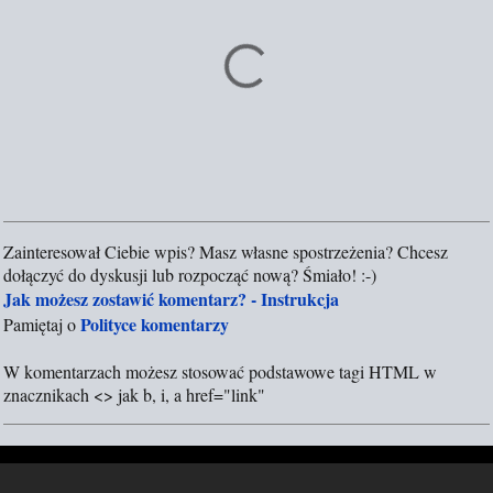
Zainteresował Ciebie wpis? Masz własne spostrzeżenia? Chcesz
P
dołączyć do dyskusji lub rozpocząć nową? Śmiało! :-)
r
Jak możesz zostawić komentarz? - Instrukcja
z
Polityce komentarzy
Pamiętaj o
e
ś
W komentarzach możesz stosować podstawowe tagi HTML w
l
znacznikach <> jak b, i, a href="link"
i
j
k
o