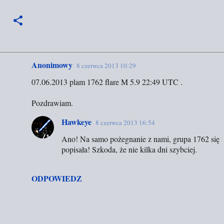
Anonimowy
8 czerwca 2013 10:29
K
07.06.2013 plam 1762 flare M 5.9 22:49 UTC .
o
m
Pozdrawiam.
e
Hawkeye
8 czerwca 2013 16:54
n
t
Ano! Na samo pożegnanie z nami, grupa 1762 się
popisała! Szkoda, że nie kilka dni szybciej.
a
r
ODPOWIEDZ
z
e