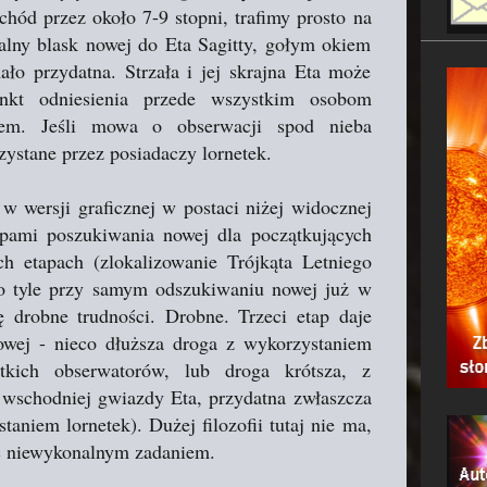
schód przez około 7-9 stopni, trafimy prosto na
ny blask nowej do Eta Sagitty, gołym okiem
o przydatna. Strzała i jej skrajna Eta może
kt odniesienia przede wszystkim osobom
bem. Jeśli mowa o obserwacji spod nieba
zystane przez posiadaczy lornetek.
wersji graficznej w postaci niżej widocznej
apami poszukiwania nowej dla początkujących
h etapach (zlokalizowanie Trójkąta Letniego
 o tyle przy samym odszukiwaniu nowej już w
 drobne trudności. Drobne. Trzeci etap daje
wej - nieco dłuższa droga z wykorzystaniem
tkich obserwatorów, lub droga krótsza, z
 wschodniej gwiazdy Eta, przydatna zwłaszcza
niem lornetek). Dużej filozofii tutaj nie ma,
yć niewykonalnym zadaniem.