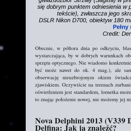
gwiazdozbiór Strzały (Sagitta) w p
się dobrym punktem odniesienia w p
tekście), zwłaszcza jego skr
DSLR Nikon D700, obiektyw 180 mm 
Pełny 
Credit: Den
Obecnie, w półtora dnia po odkryciu, bla
wystarczająca, by w dobrych warunkach ob
sprzętu optycznego. Nie wiadomo konkretnie 
być może nawet do ok. 4 mag.), ale sam 
obserwację nieuzbrojonym okiem świad
zjawiskiem. Oczywiście na terenach zurban
oświetleniem jest standardem, lornetka może 
to znając położenie nowej, nie możemy jej n
Nova Delphini 2013 (V339 D
Delfina: Jak ją znaleźć?