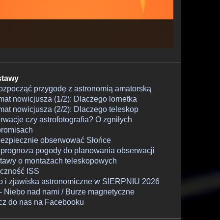
tawy
rozpocząć przygodę z astronomią amatorską
at nowicjusza (1/2): Dlaczego lornetka
at nowicjusza (2/2): Dlaczego teleskop
wacje czy astrofotografia? O zgniłych
romisach
bezpiecznie obserwować Słońce
 prognoza pogody do planowania obserwacji
tawy o montażach teleskopowych
czność ISS
o i zjawiska astronomiczne w SIERPNIU 2026
- Niebo nad nami / Burze magnetyczne
cz do nas na Facebooku