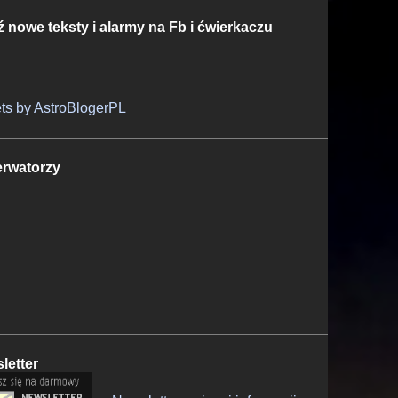
ź nowe teksty i alarmy na Fb i ćwierkaczu
ts by AstroBlogerPL
rwatorzy
letter