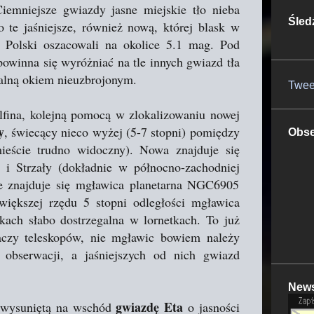
iemniejsze gwiazdy jasne miejskie tło nieba
Śled
o te jaśniejsze, również nową, której blask w
 Polski oszacowali na okolice 5.1 mag. Pod
winna się wyróżniać na tle innych gwiazd tła
galną okiem nieuzbrojonym.
Twee
lfina, kolejną pomocą w zlokalizowaniu nowej
y
, świecący nieco wyżej (5-7 stopni) pomiędzy
Obse
ieście trudno widoczny). Nowa znajduje się
 i Strzały (dokładnie w północno-zachodniej
ie znajduje się mgławica planetarna NGC6905
większej rzędu 5 stopni odległości mgławica
ach słabo dostrzegalna w lornetkach. To już
daczy teleskopów, nie mgławic bowiem należy
 obserwacji, a jaśniejszych od nich gwiazd
News
gwiazdę Eta
ej wysuniętą na wschód
o jasności