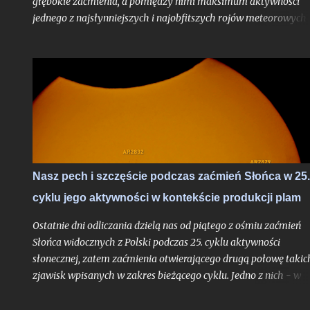
głębokie zaćmienia, a pomiędzy nimi maksimum aktywności
jednego z najsłynniejszych i najobfitszych rojów meteorowych
ciągu roku, wypadające po raz pierwszy po dwuletniej przerwie
idealnych warunkach obserwacyjnych bezksiężycowej nocy - t
trudne do przebicia otwarcie nowego sezonu z nocami
astronomicznymi. Do pełni szczęścia brakowałby chyba tylko
zorzy polarnej, ale jak pokazało maksimum Perseidów sprzed
dwóch lat - nawet takie scenariusze bywają realne. Po niedawn
zachęcie do obserwacji sierpniowych zaćmień zapraszam na ga
wskazówek odnośnie najbardziej lubianego przez amatorów
wakacyjnego roju meteorów, których tylko w jedną noc może
Nasz pech i szczęście podczas zaćmień Słońca w 25.
ujrzeć więcej, niż większość ludzi zobaczy przez całe życie.
cyklu jego aktywności w kontekście produkcji plam
Oczywiście jak zawsze pod głównym warunkiem: jeśli
zachmurzenie zrobi sobie od nas wakacje...
Ostatnie dni odliczania dzielą nas od piątego z ośmiu zaćmień
Słońca widocznych z Polski podczas 25. cyklu aktywności
słonecznej, zatem zaćmienia otwierającego drugą połowę takic
zjawisk wpisanych w zakres bieżącego cyklu. Jedno z nich - w
czerwcu 2020 roku - było wprawdzie ledwie brzegowe i na
kilkanaście minut dotknęło jedynie polskiej części Bieszczad, al