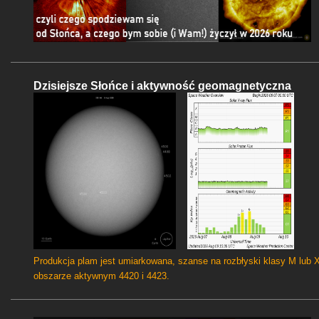
Dzisiejsze Słońce i aktywność geomagnetyczna
Produkcja plam jest umiarkowana, szanse na rozbłyski klasy M lub 
obszarze aktywnym 4420 i 4423.