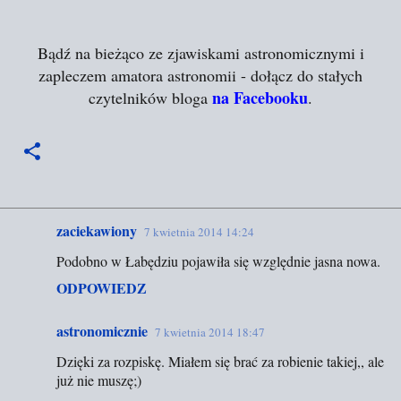
Bądź na bieżąco ze zjawiskami astronomicznymi i
zapleczem amatora astronomii - dołącz do stałych
na Facebooku
czytelników bloga
.
zaciekawiony
7 kwietnia 2014 14:24
K
Podobno w Łabędziu pojawiła się względnie jasna nowa.
o
ODPOWIEDZ
m
e
astronomicznie
7 kwietnia 2014 18:47
n
Dzięki za rozpiskę. Miałem się brać za robienie takiej,, ale
t
już nie muszę;)
a