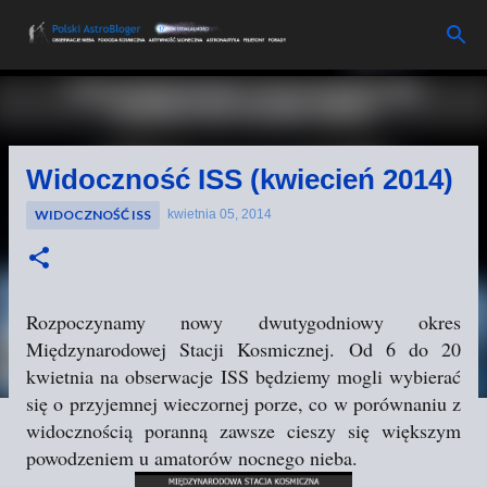
Przejdź do głównej zawartości
Widoczność ISS (kwiecień 2014)
WIDOCZNOŚĆ ISS
kwietnia 05, 2014
Rozpoczynamy nowy dwutygodniowy okres
Międzynarodowej Stacji Kosmicznej. Od 6 do 20
kwietnia na obserwacje ISS będziemy mogli wybierać
się o przyjemnej wieczornej porze, co w porównaniu z
widocznością poranną zawsze cieszy się większym
powodzeniem u amatorów nocnego nieba.