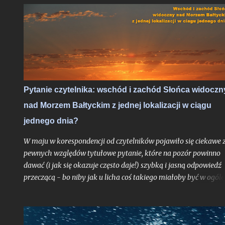
skoro przynajmniej garstka Polaków mogła je ujrzeć nie ruszaj
się ze swojego miejsca zamieszkania to nie ma podstaw by je w
statystyce pominąć. Rok 2020 był czasem, gdy obecny cykl
słoneczny klasyfikowany od grudnia 2019 roku, dopiero
raczkował. Trudno było więc oczekiwać aby tarcza Słońca była
już urozmaicona jakimikolwiek plamami mogącymi uatrakcyjn
nam widoki i fotografie zaćmienia, jakkolwiek pomijalne by on
Pytanie czytelnika: wschód i zachód Słońca widoczn
nie było. Liczba Wolfa była wówczas wyzerowana.
nad Morzem Bałtyckim z jednej lokalizacji w ciągu
jednego dnia?
W maju w korespondencji od czytelników pojawiło się ciekawe 
pewnych względów tytułowe pytanie, które na pozór powinno
dawać (i jak się okazuje często daje!) szybką i jasną odpowiedź
przeczącą - bo niby jak u licha coś takiego miałoby być w ogóle
możliwe? Choć uproszczoną odpowiedź do autora problemu
przesłałem już kilka tygodni temu, poruszone zagadnienie
postanowiłem opisać teraz jeszcze szerzej w ramach całego tek