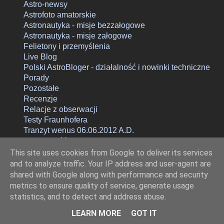
Astro-newsy
Astrofoto amatorskie
Astronautyka - misje bezzałogowe
Astronautyka - misje załogowe
Felietony i przemyślenia
Live Blog
Polski AstroBloger - działalność i nowinki techniczne
Porady
Pozostałe
Recenzje
Relacje z obserwacji
Testy Fraunhofera
Tranzyt wenus 06.06.2012 A.D.
Widoczność ISS
Zadziwiające i zachwycające
This site uses cookies from Google to deliver its services
Zjawiska atmosferyczne
and to analyze traffic. Your IP address and user-agent are
Zjawiska astronomiczne
shared with Google along with performance and security
Zloty i zjazdy
metrics to ensure quality of service, generate usage
statistics, and to detect and address abuse.
LEARN MORE
GOT IT
Bank etykiet