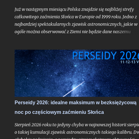
doświadczył.
Już w następnym miesiącu Polska znajdzie się najbliżej strefy
całkowitego zaćmienia Słońca w Europie od 1999 roku. Jedno z
najbardziej spektakularnych zjawisk astronomicznych, jakie w
ogóle można obserwować z Ziemi nie będzie dane naszemu
krajowi, jak już mogą sugerować liczne sensacyjne nagłówki o
nadchodzącej "ciemności" w środku dnia bez precyzowania, o
który obszar kontynentu chodzi - spektakl ten rozegra się mię
innymi nad Hiszpanią. Choć faza całkowita z Polski dostrzegal
nie będzie, tak duża bliskość względem pasa jej widoczności
oznacza nieuchronnie, że znajdziemy się w strefie zaćmienia
częściowego o bardzo głębokiej fazie maksymalnej dochodzące
do aż 87%, gdy Słońce stanie się cienkim sierpem. Jako, że
zaćmienia chodzą parami - nieco ponad dwa tygodnie od nowiu
Perseidy 2026: idealne maksimum w bezksiężycową
gdy nasz satelita osiągnie pełnię czeka nas częściowe zaćmienie
noc po częściowym zaćmieniu Słońca
Księżyca - znów o bardzo głębokiej fazie maksymalnej. Oba te
zjawiska będą widoczne z całej Polski i choć to ważniejsze -
Sierpień 2026 roku to jedyny chyba w najnowszej historii sierpi
zaćmienie Słońc...
o takiej kumulacji zjawisk astronomicznych takiego kalibru. D