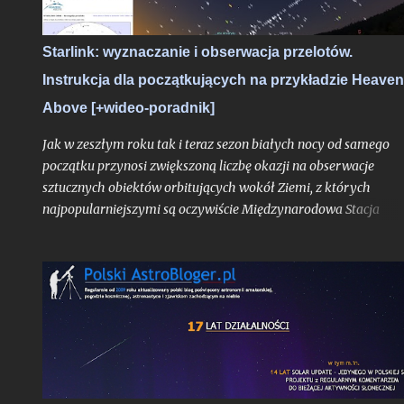
Starlink: wyznaczanie i obserwacja przelotów.
Instrukcja dla początkujących na przykładzie Heave
Above [+wideo-poradnik]
Jak w zeszłym roku tak i teraz sezon białych nocy od samego
początku przynosi zwiększoną liczbę okazji na obserwacje
sztucznych obiektów orbitujących wokół Ziemi, z których
najpopularniejszymi są oczywiście Międzynarodowa Stacja
Kosmiczna, ale przede wszystkim hurtowo wynoszone na orbit
Starlinki. Okres białych nocy i wiążąca się z tym ciągła bliskość
Słońca pod horyzontem względem Polski sprawia, że satelity
znacznie częściej znajdują się w strefie dnia orbitalnego (znajdu
się się w świetle słonecznym, będąc widocznymi z naszego kraju
a jeśli są to Starlinki to na niebie zaczyna robić się naprawdę
tłoczno.