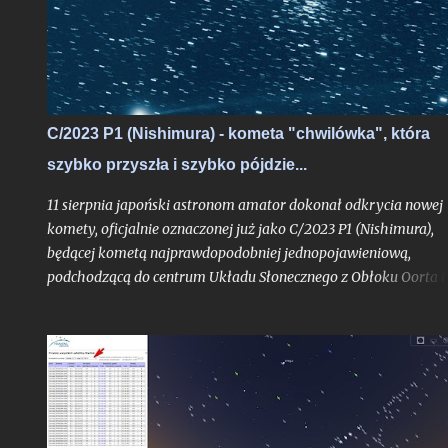
na blogu, albowiem stanowi ono bardzo interesujące zadanie
obserwacyjne, do wykonania którego chciałbym dziś zachęcić
zwłaszcza tych z Was, którzy mieszkają nad Morzem Bałtyckim
C/2023 P1 (Nishimura) - kometa "chwilówka", która
szybko przyszła i szybko pójdzie...
11 sierpnia japoński astronom amator dokonał odkrycia nowej
komety, oficjalnie oznaczonej już jako C/2023 P1 (Nishimura),
będącej kometą najprawdopodobniej jednopojawieniową,
podchodzącą do centrum Układu Słonecznego z Obłoku Oorta i
widoczną tylko jeden raz, o ile pierwsze obliczenia jej orbity nie
ulegną bardziej znaczącej aktualizacji. Obiekt już w trakcie
odkrycia był bardzo jasny jak na kometę, mając blask rzędu 10,
mag.