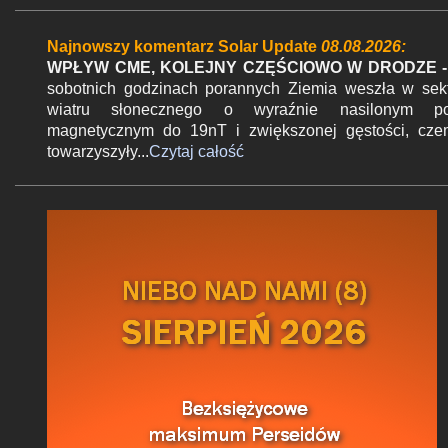
a
r
Najnowszy komentarz Solar Update
08.08.2026:
z
WPŁYW CME, KOLEJNY CZĘŚCIOWO W DRODZE -
sobotnich godzinach porannych Ziemia weszła w sek
wiatru słonecznego o wyraźnie nasilonym po
magnetycznym do 19nT i zwiększonej gęstości, cz
towarzyszyły...
Czytaj całość