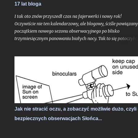
17 lat bloga
I tak oto znów przyszedł czas na fajerwerki i nowy rok!
Oczywiście nie ten kalendarzowy, ale blogowy, ściśle powiązany
początkiem nowego sezonu obserwacyjnego po blisko
trzymiesięcznym panowaniu białych nocy. Tak to się potoczyło,
właśnie ostatni dzień lipca stanowi dla mnie zawsze nie tylko
moment ostatniej białej nocy w danym sezonie. To czas, gdy
Ziemia niedługo po aphelium i maksymalnym dystansie od
Słońca w ciągu roku, zamyka swoje kolejne, już siedemnaste,
okrążenie wokół naszej Dziennej Gwiazdy odkąd w
nieskończonych czeluściach Internetu otrzymaliście pierwszy,
niepozorny wpis, dający początek temu blogowi. Z punktu
widzenia cyklu życia gwiazd ciągu głównego jak właśnie głów
bohater tutejszych wpisów oddalony od nas o 8 minut świetlny
Jak nie stracić oczu, a zobaczyć możliwie dużo, czyli
- to praktycznie niezauważalne mrugnięcie oka. Ale w realiach
bezpiecznych obserwacjach Słońca...
cyfrowych?