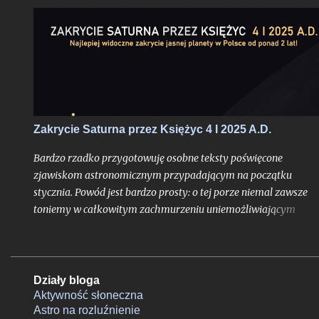
Zakrycie Saturna przez Księżyc 4 I 2025 A.D.
Bardzo rzadko przygotowuję osobne teksty poświęcone
zjawiskom astronomicznym przypadającym na początku
stycznia. Powód jest bardzo prosty: o tej porze niemal zawsze
toniemy w całkowitym zachmurzeniu uniemożliwiającym
jakiekolwiek obserwacje. Mało tego: ze statystycznego punktu
widzenia przełom roku kalendarzowego to dla Polski zawsze
swego rodzaju maksimum ryzyka niepowodzenia obserwacji i
sam szczyt pochmurnego jesienno-zimowego półrocza, kiedy
Działy bloga
zaleganie szczelnie zakrywającej niebo jednolitej warstwy chm
Aktywność słoneczna
Astro na rozluźnienie
nad naszym krajem najczęściej przybiera postać permanentną.