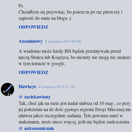
r
Ps.
Chciałbym się przywitać, bo jestem tu po raz pierwszy i
z
zaprosić do mnie na bloga ;)
e
ODPOWIEDZ
Anonimowy
8 kwietnia 2014 08:06
A wiadomo może kiedy ISS będzie przelatywała przed
tarczą Słońca lub Księżyca, bo niestety nie mogę nic znaleźć
w tym temacie w google.
ODPOWIEDZ
Hawkeye
8 kwietnia 2014 21:38
@ zaciekawiony
Tak, choć jak na razie jest nadal słabsza od 10 mag., co przy
jej położeniu na tle dość gęstego regionu Drogi Mlecznej nie
ułatwia jakoś szczególnie zadania. Tyle powinna mieć w
maksimum, może nieco więcej, jeśli nie będzie zaskoczenia.
@ astronomicznie