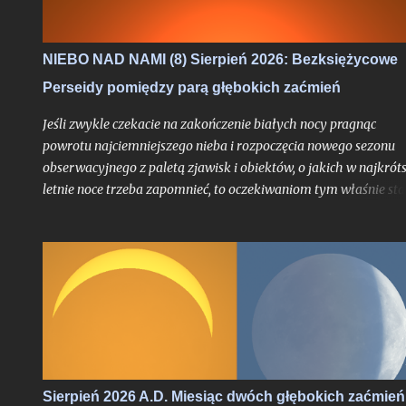
NIEBO NAD NAMI (8) Sierpień 2026: Bezksiężycowe
Perseidy pomiędzy parą głębokich zaćmień
Jeśli zwykle czekacie na zakończenie białych nocy pragnąc
powrotu najciemniejszego nieba i rozpoczęcia nowego sezonu
obserwacyjnego z paletą zjawisk i obiektów, o jakich w najkrót
letnie noce trzeba zapomnieć, to oczekiwaniom tym właśnie sta
się zadość. Chyba nigdy jednak miesiąc przynoszący powrót no
astronomicznych nie był jeszcze wyczekiwany tak bardzo jak w
tym roku, trudno bowiem w najnowszej historii znaleźć
przypadek takiego sierpnia, który wiązałby się z astronomiczn
kumulacją wspaniałości na skalę jak w 2026 roku. O ile bowiem
najsłynniejszy rój meteorów nie jest dla tego miesiąca nowością
tyle fakt, że będzie on otoczony bardzo głębokimi zaćmieniami
zarówno Słońca jak i Księżyca - to już nawarstwienie zjawisk
wielkiego kalibru na skalę, jakiej chyba nikt z nas jeszcze nie
Sierpień 2026 A.D. Miesiąc dwóch głębokich zaćmień