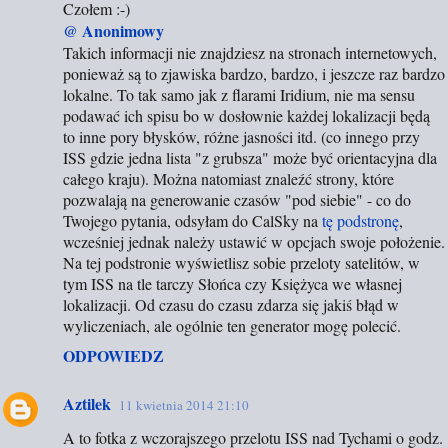
Czołem :-)
@ Anonimowy
Takich informacji nie znajdziesz na stronach internetowych,
ponieważ są to zjawiska bardzo, bardzo, i jeszcze raz bardzo
lokalne. To tak samo jak z flarami Iridium, nie ma sensu
podawać ich spisu bo w dosłownie każdej lokalizacji będą
to inne pory błysków, różne jasności itd. (co innego przy
ISS gdzie jedna lista "z grubsza" może być orientacyjna dla
całego kraju). Można natomiast znaleźć strony, które
pozwalają na generowanie czasów "pod siebie" - co do
Twojego pytania, odsyłam do CalSky na
tę podstronę
,
wcześniej jednak należy ustawić w opcjach swoje położenie.
Na tej podstronie wyświetlisz sobie przeloty satelitów, w
tym ISS na tle tarczy Słońca czy Księżyca we własnej
lokalizacji. Od czasu do czasu zdarza się jakiś błąd w
wyliczeniach, ale ogólnie ten generator mogę polecić.
ODPOWIEDZ
Aztilek
11 kwietnia 2014 21:10
A to fotka z wczorajszego przelotu ISS nad Tychami o godz.