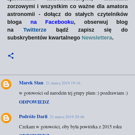
zorzowymi i wszystkim co ważne dla amatora
astronomii - dołącz do stałych czytelników
bloga
na Facebooku
, obserwuj blog
na
Twitterze
bądź zapisz się do
subskrybentów kwartalnego
Newslettera
.
Marek Stan
21 marca 2019 19:16
K
w gotowości od narodzin tej grupy plam :) pozdrawiam :)
o
ODPOWIEDZ
m
e
Podróże Darii
21 marca 2019 20:46
n
Czekam w gotowości, oby była powtórka z 2015 roku
t