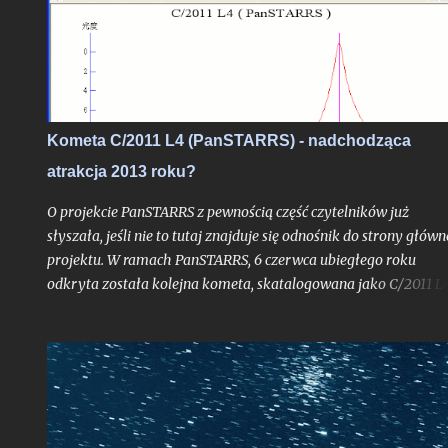
na blogu, albowiem stanowi ono bardzo interesujące zadanie
obserwacyjne, do wykonania którego chciałbym dziś zachęcić
zwłaszcza tych z Was, którzy mieszkają nad Morzem Bałtyckim
Kometa C/2011 L4 (PanSTARRS) - nadchodząca
atrakcja 2013 roku?
O projekcie PanSTARRS z pewnością część czytelników już
słyszała, jeśli nie to tutaj znajduje się odnośnik do strony główn
projektu. W ramach PanSTARRS, 6 czerwca ubiegłego roku
odkryta została kolejna kometa, skatalogowana jako C/2011 L4
Dzisiaj z mojej strony tylko krótkie napomknięcie o niej,
albowiem na wpis spod znaku "kometarnej prognozy" jest racz
zbyt wcześnie. - (Uwaga: w końcowej części tekstu nowe
aktualizacje prognoz ze stycznia 2013 roku). Kliknij jeśli chcesz 
razu przejść do uaktualnienia . - Kliknij w ten link, jeśli chcesz
przejść do aktualizacji z 05.05.2013 r.