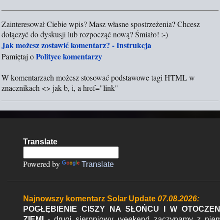
Zainteresował Ciebie wpis? Masz własne spostrzeżenia? Chcesz
P
dołączyć do dyskusji lub rozpocząć nową? Śmiało! :-)
r
Jak możesz zostawić komentarz? - Instrukcja
z
Polityce komentarzy
Pamiętaj o
e
ś
W komentarzach możesz stosować podstawowe tagi HTML w
l
znacznikach <> jak b, i, a href="link"
i
j
k
o
m
Translate
e
n
Powered by
Translate
t
a
r
Najnowszy komentarz Solar Update
07.08.2026:
z
POGŁĘBIENIE CISZY NA SŁOŃCU I W OTOCZEN
ZIEMI -
drugi sierpniowy weekend zaczynamy z nie