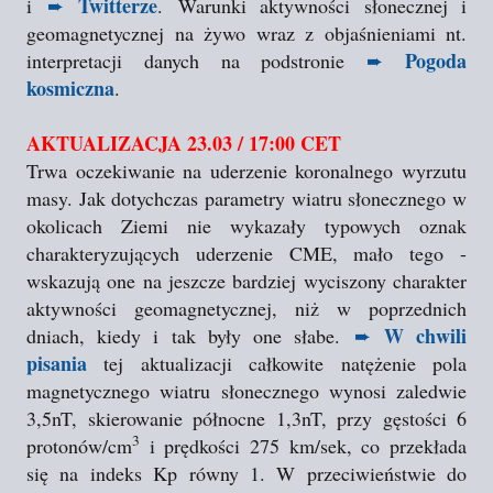
Twitterze
i
➨
. Warunki aktywności słonecznej i
geomagnetycznej na żywo wraz z objaśnieniami nt.
Pogoda
interpretacji danych na podstronie
➨
kosmiczna
.
AKTUALIZACJA 23.03 / 17:00 CET
Trwa oczekiwanie na uderzenie koronalnego wyrzutu
masy. Jak dotychczas parametry wiatru słonecznego w
okolicach Ziemi nie wykazały typowych oznak
charakteryzujących uderzenie CME, mało tego -
wskazują one na jeszcze bardziej wyciszony charakter
aktywności geomagnetycznej, niż w poprzednich
W chwili
dniach, kiedy i tak były one słabe.
➨
pisania
tej aktualizacji całkowite natężenie pola
magnetycznego wiatru słonecznego wynosi zaledwie
3,5nT, skierowanie północne 1,3nT, przy gęstości 6
3
protonów/cm
i prędkości 275 km/sek, co przekłada
się na indeks Kp równy 1. W przeciwieństwie do