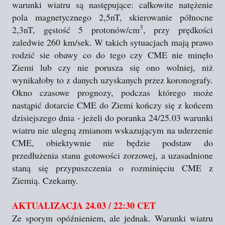
warunki wiatru są następujące: całkowite natężenie
pola magnetycznego 2,5nT, skierowanie północne
3
2,3nT, gęstość 5 protonów/cm
, przy prędkości
zaledwie 260 km/sek. W takich sytuacjach mają prawo
rodzić sie obawy co do tego czy CME nie minęło
Ziemi lub czy nie porusza się ono wolniej, niż
wynikałoby to z danych uzyskanych przez koronografy.
Okno czasowe prognozy, podczas którego może
nastąpić dotarcie CME do Ziemi kończy się z końcem
dzisiejszego dnia - jeżeli do poranka 24/25.03 warunki
wiatru nie ulegną zmianom wskazującym na uderzenie
CME, obiektywnie nie będzie podstaw do
przedłużenia stanu gotowości zorzowej, a uzasadnione
staną się przypuszczenia o rozminięciu CME z
Ziemią. Czekamy.
AKTUALIZACJA 24.03 / 22:30 CET
Ze sporym opóźnieniem, ale jednak. Warunki wiatru