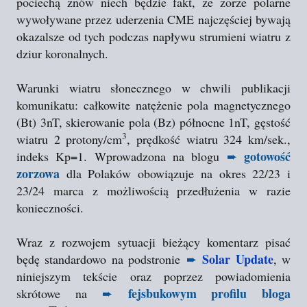
pociechą znów niech będzie fakt, że zorze polarne
wywoływane przez uderzenia CME najczęściej bywają
okazalsze od tych podczas napływu strumieni wiatru z
dziur koronalnych.
Warunki wiatru słonecznego w chwili publikacji
komunikatu: całkowite natężenie pola magnetycznego
(Bt) 3nT, skierowanie pola (Bz) północne 1nT, gęstość
3
wiatru 2 protony/cm
, prędkość wiatru 324 km/sek.,
gotowość
indeks Kp=1. Wprowadzona na blogu
➨
zorzowa
dla Polaków obowiązuje na okres 22/23 i
23/24 marca z możliwością przedłużenia w razie
konieczności.
Wraz z rozwojem sytuacji bieżący komentarz pisać
Solar Update
będę standardowo na podstronie
➨
, w
niniejszym tekście oraz poprzez powiadomienia
fejsbukowym profilu bloga
skrótowe na
➨