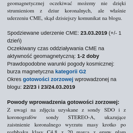
geomagnetycznej oczekiwać możemy nie dzięki
strumieniom z dziur koronalnych, ale właśnie
uderzeniu CME, skąd dzisiejszy komunikat na blogu.
Spodziewane uderzenie CME:
23.03.2019
(+/- 1
dzień)
Oczekiwany czas oddziaływania CME na
aktywność geomagnetyczną:
1-2 doby
Prawdopodobne warunki pogody kosmicznej:
burza magnetyczna
kategorii G2
Okres
gotowości zorzowej
wprowadzonej na
blogu:
22/23 i 23/24.03.2019
Powody wprowadzenia gotowości zorzowej:
Z uwagi na zdjęcia uzyskane z sondy SDO i z
koronografów sondy STEREO-A, ukazujące
zaistnienie koronalnego wyrzutu masy krotko po
rozbłysku klasy C4.8 z 20 marca z grupy plam