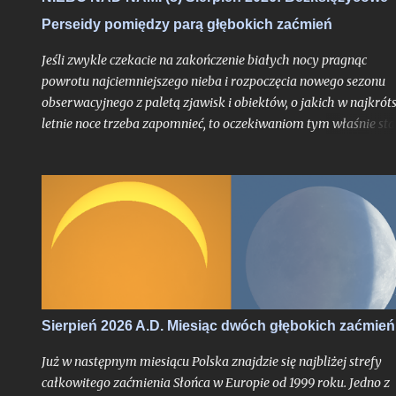
Perseidy pomiędzy parą głębokich zaćmień
Jeśli zwykle czekacie na zakończenie białych nocy pragnąc
powrotu najciemniejszego nieba i rozpoczęcia nowego sezonu
obserwacyjnego z paletą zjawisk i obiektów, o jakich w najkrót
letnie noce trzeba zapomnieć, to oczekiwaniom tym właśnie sta
się zadość. Chyba nigdy jednak miesiąc przynoszący powrót no
astronomicznych nie był jeszcze wyczekiwany tak bardzo jak w
tym roku, trudno bowiem w najnowszej historii znaleźć
przypadek takiego sierpnia, który wiązałby się z astronomiczn
kumulacją wspaniałości na skalę jak w 2026 roku. O ile bowiem
najsłynniejszy rój meteorów nie jest dla tego miesiąca nowością
tyle fakt, że będzie on otoczony bardzo głębokimi zaćmieniami
zarówno Słońca jak i Księżyca - to już nawarstwienie zjawisk
wielkiego kalibru na skalę, jakiej chyba nikt z nas jeszcze nie
Sierpień 2026 A.D. Miesiąc dwóch głębokich zaćmień
doświadczył.
Już w następnym miesiącu Polska znajdzie się najbliżej strefy
całkowitego zaćmienia Słońca w Europie od 1999 roku. Jedno z