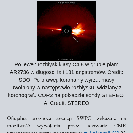
Po lewej: rozbłysk klasy C4.8 w grupie plam
AR2736 w długości fali 131 angstremów. Credit:
SDO. Po prawej: koronalny wyrzut masy
uwolniony w następstwie rozbłysku, widziany z
koronografu COR2 na pokładzie sondy STEREO-
A. Credit: STEREO
Oficjalna prognoza agencji SWPC wskazuje na
możliwość wywołania przez uderzenie CME
kategorii G2
umiarkowanej burzy magnetycznej
➨
23