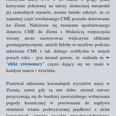
korzystnie położonej na tarczy słonecznej nieopodal
jej centralnych rejonów, można śmiało założyć, że co
najmniej część uwolnionego CME posiada skierowanie
ku Ziemi. Nałożenie się momentu spodziewanego
dotarcia CME do Ziemi z bliskością rozpoczęcia
wiosny może zaowocować większymi efektami
geomagnetycznymi, aniżeli byłoby to możliwe podczas
uderzenia CME z tak słabego rozbłysku w innych
porach roku - jest niemal pewne, że zadziała tu
➨
efekt równonocy
"
" często dający się we znaki w
każdym marcu i wrześniu.
Ponieważ uderzenia koronalnych wyrzutów masy w
Ziemię, nawet gdy są one słabe, niemal zawsze
przyczyniają się do bardziej zauważalnego wzburzenia
pogody kosmicznej w porównaniu do napływu
strumieni wiatru podwyższonej prędkości z dziur
koronalnych, istnieje wysokie prawdopodobieństwo