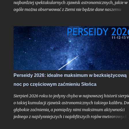
najbardziej spektakularnych zjawisk astronomicznych, jakie w
ogóle można obserwować z Ziemi nie będzie dane naszemu
krajowi, jak już mogą sugerować liczne sensacyjne nagłówki o
nadchodzącej "ciemności" w środku dnia bez precyzowania, o
który obszar kontynentu chodzi - spektakl ten rozegra się mię
innymi nad Hiszpanią. Choć faza całkowita z Polski dostrzegal
nie będzie, tak duża bliskość względem pasa jej widoczności
oznacza nieuchronnie, że znajdziemy się w strefie zaćmienia
częściowego o bardzo głębokiej fazie maksymalnej dochodzące
do aż 87%, gdy Słońce stanie się cienkim sierpem. Jako, że
zaćmienia chodzą parami - nieco ponad dwa tygodnie od nowiu
Perseidy 2026: idealne maksimum w bezksiężycową
gdy nasz satelita osiągnie pełnię czeka nas częściowe zaćmienie
noc po częściowym zaćmieniu Słońca
Księżyca - znów o bardzo głębokiej fazie maksymalnej. Oba te
zjawiska będą widoczne z całej Polski i choć to ważniejsze -
Sierpień 2026 roku to jedyny chyba w najnowszej historii sierpi
zaćmienie Słońc...
o takiej kumulacji zjawisk astronomicznych takiego kalibru. D
głębokie zaćmienia, a pomiędzy nimi maksimum aktywności
jednego z najsłynniejszych i najobfitszych rojów meteorowych
ciągu roku, wypadające po raz pierwszy po dwuletniej przerwie