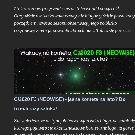
I tak oto znów przyszedł czas na fajerwerki i nowy rok!
Oczywiście nie ten kalendarzowy, ale blogowy, ściśle powiązany
początkiem nowego sezonu obserwacyjnego po blisko
trzymiesięcznym panowaniu białych nocy. Tak to się potoczyło,
właśnie ostatni dzień lipca stanowi dla mnie zawsze nie tylko
moment ostatniej białej nocy w danym sezonie. To czas, gdy
Ziemia niedługo po aphelium i maksymalnym dystansie od
Słońca w ciągu roku, zamyka swoje kolejne, już siedemnaste,
okrążenie wokół naszej Dziennej Gwiazdy odkąd w
nieskończonych czeluściach Internetu otrzymaliście pierwszy,
niepozorny wpis, dający początek temu blogowi. Z punktu
widzenia cyklu życia gwiazd ciągu głównego jak właśnie głów
bohater tutejszych wpisów oddalony od nas o 8 minut świetlny
C/2020 F3 (NEOWISE) - jasna kometa na lato? Do
- to praktycznie niezauważalne mrugnięcie oka. Ale w realiach
trzech razy sztuka!
cyfrowych?
Nie sądziłem, że po tym jubileuszowym roku bloga, na zamknię
którego pojawiło się okolicznościowe kometarne logo na górze