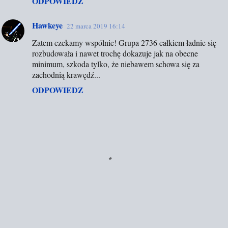
ODPOWIEDZ
a
r
Hawkeye
22 marca 2019 16:14
z
Zatem czekamy wspólnie! Grupa 2736 całkiem ładnie się
e
rozbudowała i nawet trochę dokazuje jak na obecne
minimum, szkoda tylko, że niebawem schowa się za
zachodnią krawędź...
ODPOWIEDZ