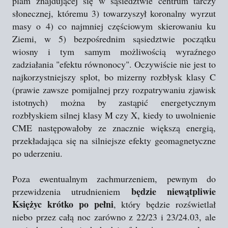
plam znajdującej się w sąsiedztwie centrum tarczy
słonecznej, któremu 3) towarzyszył koronalny wyrzut
masy o 4) co najmniej częściowym skierowaniu ku
Ziemi, w 5) bezpośrednim sąsiedztwie początku
wiosny i tym samym możliwością wyraźnego
zadziałania "efektu równonocy". Oczywiście nie jest to
najkorzystniejszy splot, bo mizerny rozbłysk klasy C
(prawie zawsze pomijalnej przy rozpatrywaniu zjawisk
istotnych) można by zastąpić energetycznym
rozbłyskiem silnej klasy M czy X, kiedy to uwolnienie
CME następowałoby ze znacznie większą energią,
przekładająca się na silniejsze efekty geomagnetyczne
po uderzeniu.
Poza ewentualnym zachmurzeniem, pewnym do
będzie niewątpliwie
przewidzenia utrudnieniem
Księżyc krótko po pełni
, który będzie rozświetlał
niebo przez całą noc zarówno z 22/23 i 23/24.03, ale