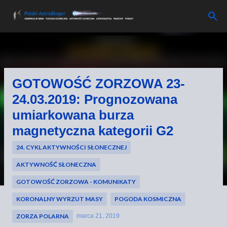
Przejdź do głównej zawartości
GOTOWOŚĆ ZORZOWA 23-
24.03.2019: Prognozowana
umiarkowana burza
magnetyczna kategorii G2
24. CYKL AKTYWNOŚCI SŁONECZNEJ
AKTYWNOŚĆ SŁONECZNA
GOTOWOŚĆ ZORZOWA - KOMUNIKATY
KORONALNY WYRZUT MASY
POGODA KOSMICZNA
ZORZA POLARNA
marca 21, 2019