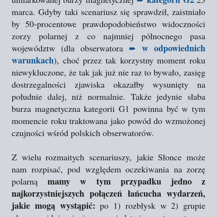
marca. Gdyby taki scenariusz się sprawdził, zaistniało
by 50-procentowe prawdopodobieństwo widoczności
zorzy polarnej z co najmniej północnego pasa
w odpowiednich
województw (dla obserwatora
➨
warunkach
), choć przez tak korzystny moment roku
niewykluczone, że tak jak już nie raz to bywało, zasięg
dostrzegalności zjawiska okazałby wysunięty na
południe dalej, niż normalnie. Także jedynie słaba
burza magnetyczna kategorii G1 powinna być w tym
momencie roku traktowana jako powód do wzmożonej
czujności wśród polskich obserwatorów.
Z wielu rozmaitych scenariuszy, jakie Słonce może
nam rozpisać, pod względem oczekiwania na zorzę
mamy w tym przypadku jedno z
polarną
najkorzystniejszych połączeń łańcucha wydarzeń,
jakie mogą wystąpić:
po 1) rozbłysk w 2) grupie