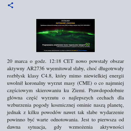
20 marca o godz. 12:18 CET nowo powstały obszar
aktywny AR2736 wyemitował słaby, choć długotrwały
rozbłysk klasy C4.8, który mimo niewielkiej energii
uwolnił koronalny wyrzut masy (CME) o co najmniej
częściowym skierowaniu ku Ziemi. Prawdopodobnie
główna część wyrzutu o najlepszych cechach dla
wzburzenia pogody kosmicznej ominie naszą planetę,
jednak z kilku powodów nawet tak słabe wydarzenie
powinno być warte odnotowania. Jest to pierwsza od
dawna sytuacja, gdy wzmożenia aktywności