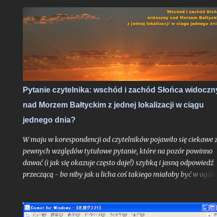
idealnych warunkach obserwacyjnych bezksiężycowej nocy - t
trudne do przebicia otwarcie nowego sezonu z nocami
astronomicznymi. Do pełni szczęścia brakowałby chyba tylko
zorzy polarnej, ale jak pokazało maksimum Perseidów sprzed
dwóch lat - nawet takie scenariusze bywają realne. Po niedawn
zachęcie do obserwacji sierpniowych zaćmień zapraszam na ga
wskazówek odnośnie najbardziej lubianego przez amatorów
wakacyjnego roju meteorów, których tylko w jedną noc może
Pytanie czytelnika: wschód i zachód Słońca widoczn
ujrzeć więcej, niż większość ludzi zobaczy przez całe życie.
nad Morzem Bałtyckim z jednej lokalizacji w ciągu
Oczywiście jak zawsze pod głównym warunkiem: jeśli
zachmurzenie zrobi sobie od nas wakacje...
jednego dnia?
W maju w korespondencji od czytelników pojawiło się ciekawe 
pewnych względów tytułowe pytanie, które na pozór powinno
dawać (i jak się okazuje często daje!) szybką i jasną odpowiedź
przeczącą - bo niby jak u licha coś takiego miałoby być w ogóle
możliwe? Choć uproszczoną odpowiedź do autora problemu
przesłałem już kilka tygodni temu, poruszone zagadnienie
postanowiłem opisać teraz jeszcze szerzej w ramach całego tek