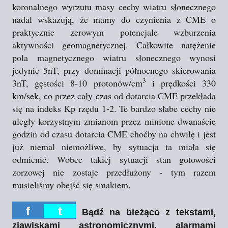
koronalnego wyrzutu masy cechy wiatru słonecznego
nadal wskazują, że mamy do czynienia z CME o
praktycznie zerowym potencjale wzburzenia
aktywności geomagnetycznej. Całkowite natężenie
pola magnetycznego wiatru słonecznego wynosi
jedynie 5nT, przy dominacji północnego skierowania
3
3nT, gęstości 8-10 protonów/cm
i prędkości 330
km/sek, co przez cały czas od dotarcia CME przekłada
się na indeks Kp rzędu 1-2. Te bardzo słabe cechy nie
uległy korzystnym zmianom przez minione dwanaście
godzin od czasu dotarcia CME choćby na chwilę i jest
już niemal niemożliwe, by sytuacja ta miała się
odmienić. Wobec takiej sytuacji stan gotowości
zorzowej nie zostaje przedłużony - tym razem
musieliśmy obejść się smakiem.
f
t
Bądź na bieżąco z tekstami,
zjawiskami astronomicznymi, alarmami