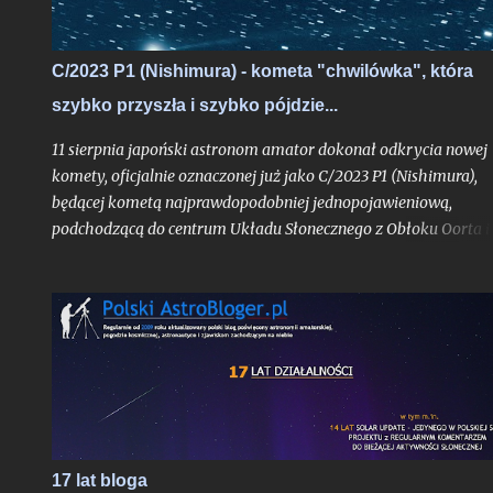
C/2023 P1 (Nishimura) - kometa "chwilówka", która
szybko przyszła i szybko pójdzie...
11 sierpnia japoński astronom amator dokonał odkrycia nowej
komety, oficjalnie oznaczonej już jako C/2023 P1 (Nishimura),
będącej kometą najprawdopodobniej jednopojawieniową,
podchodzącą do centrum Układu Słonecznego z Obłoku Oorta i
widoczną tylko jeden raz, o ile pierwsze obliczenia jej orbity nie
ulegną bardziej znaczącej aktualizacji. Obiekt już w trakcie
odkrycia był bardzo jasny jak na kometę, mając blask rzędu 10,
mag.
17 lat bloga