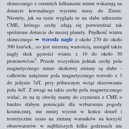
słonecznego z ostatnich kilkunastu minut wskazują na
dotarcie koronalnego wyrzutu masy do Ziemi.
Niestety, jak na razie wygląda to na słabe uderzenie
CME, którego cechy zdają się potwierdzać tak
spóźnione dotarcie do naszej planety. Prędkość wiatru
wzrosła nagle
słonecznego
➨
z około 270 do około
300 km/sek., co jest mizerną wartością, nastąpił także
nagły skok gęstości wiatru z 10 do około 30
3
protonow/cm
. Przede wszystkim jednak cechy pola
magnetycznego mimo skokowej zmiany są słabe -
całkowite natężenie pola magnetycznego wzrosło z 3
do jedynie 7nT, przy północnym wciąż skierowaniu
pola 4nT. Z uwagi na takie cechy pola magnetycznego
widać, że na tę chwilę mamy do czynienia z CME o
bardzo słabym potencjale dla wzburzenia pogody
kosmicznej, nie mniej wyrzut w końcu dotarł i
teoretycznie szans na zmianę warunków na korzyść
obserwatorów w najbliższych kilku godzinach nie