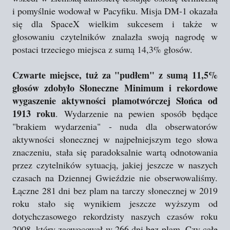
i pomyślnie wodował w Pacyfiku. Misja DM-1 okazała
się dla SpaceX wielkim sukcesem i także w
głosowaniu czytelników znalazła swoją nagrodę w
postaci trzeciego miejsca z sumą 14,3% głosów.
Czwarte miejsce, tuż za "pudłem" z sumą 11,5%
głosów zdobyło Słoneczne Minimum i rekordowe
wygaszenie aktywności plamotwórczej Słońca od
1913 roku
. Wydarzenie na pewien sposób będące
"brakiem wydarzenia" - nuda dla obserwatorów
aktywności słonecznej w najpełniejszym tego słowa
znaczeniu, stała się paradoksalnie wartą odnotowania
przez czytelników sytuacją, jakiej jeszcze w naszych
czasach na Dziennej Gwieździe nie obserwowaliśmy.
Łączne 281 dni bez plam na tarczy słonecznej w 2019
roku stało się wynikiem jeszcze wyższym od
dotychczasowego rekordzisty naszych czasów roku
2008, który zaowocował w 266 dni bez plam. Czy całe