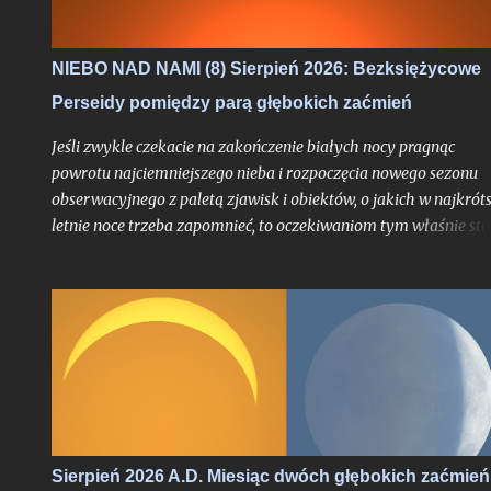
NIEBO NAD NAMI (8) Sierpień 2026: Bezksiężycowe
Perseidy pomiędzy parą głębokich zaćmień
Jeśli zwykle czekacie na zakończenie białych nocy pragnąc
powrotu najciemniejszego nieba i rozpoczęcia nowego sezonu
obserwacyjnego z paletą zjawisk i obiektów, o jakich w najkrót
letnie noce trzeba zapomnieć, to oczekiwaniom tym właśnie sta
się zadość. Chyba nigdy jednak miesiąc przynoszący powrót no
astronomicznych nie był jeszcze wyczekiwany tak bardzo jak w
tym roku, trudno bowiem w najnowszej historii znaleźć
przypadek takiego sierpnia, który wiązałby się z astronomiczn
kumulacją wspaniałości na skalę jak w 2026 roku. O ile bowiem
najsłynniejszy rój meteorów nie jest dla tego miesiąca nowością
tyle fakt, że będzie on otoczony bardzo głębokimi zaćmieniami
zarówno Słońca jak i Księżyca - to już nawarstwienie zjawisk
wielkiego kalibru na skalę, jakiej chyba nikt z nas jeszcze nie
Sierpień 2026 A.D. Miesiąc dwóch głębokich zaćmień
doświadczył.