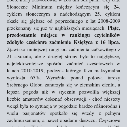
Słoneczne Minimum między kończącym się 24.
cyklem słonecznym a nadchodzącym 25. cyklem
okaże się głębsze od poprzedniego z lat 2008-2009
Piąte,
przekonamy się już w najbliższych miesiącach.
przedostatnie miejsce w rankingu czytelników
zdobyło częściowe zaćmienie Księżyca z 16 lipca
.
Zjawisko mniejszej rangi od zaćmienia całkowitego z
21 stycznia, ale z drugiej strony było to najgłębsze,
najefektowniejsze spośród zaćmień częściowych w
latach 2010-2019, podczas którego faza maksymalna
wyniosła 65%. Wyraźnie ponad połowa tarczy
Srebrnego Globu zanurzyła się w ziemskim cieniu, a
lepsza pogoda niż w styczniu pozwoliła większej
liczbie amatorów dokonać obserwacji - choć niestety
wciąż była to sytuacja w pogodzie bardzo różnorodna i
wielu pasjonatów spotkało się wtedy z pełnym
zachmurzeniem, a nawet opadami deszczu. Częściowe