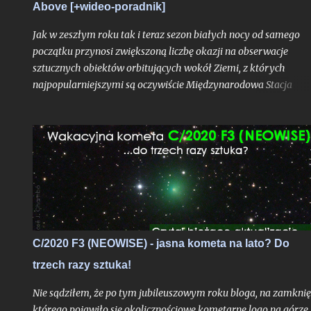
Above [+wideo-poradnik]
Jak w zeszłym roku tak i teraz sezon białych nocy od samego
początku przynosi zwiększoną liczbę okazji na obserwacje
sztucznych obiektów orbitujących wokół Ziemi, z których
najpopularniejszymi są oczywiście Międzynarodowa Stacja
Kosmiczna, ale przede wszystkim hurtowo wynoszone na orbit
Starlinki. Okres białych nocy i wiążąca się z tym ciągła bliskość
Słońca pod horyzontem względem Polski sprawia, że satelity
znacznie częściej znajdują się w strefie dnia orbitalnego (znajdu
się się w świetle słonecznym, będąc widocznymi z naszego kraju
a jeśli są to Starlinki to na niebie zaczyna robić się naprawdę
tłoczno.
C/2020 F3 (NEOWISE) - jasna kometa na lato? Do
trzech razy sztuka!
Nie sądziłem, że po tym jubileuszowym roku bloga, na zamknię
którego pojawiło się okolicznościowe kometarne logo na górze