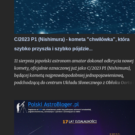
razu przejść do uaktualnienia . - Kliknij w ten link, jeśli chcesz
przejść do aktualizacji z 05.05.2013 r.
C/2023 P1 (Nishimura) - kometa "chwilówka", która
szybko przyszła i szybko pójdzie...
11 sierpnia japoński astronom amator dokonał odkrycia nowej
komety, oficjalnie oznaczonej już jako C/2023 P1 (Nishimura),
będącej kometą najprawdopodobniej jednopojawieniową,
podchodzącą do centrum Układu Słonecznego z Obłoku Oorta i
widoczną tylko jeden raz, o ile pierwsze obliczenia jej orbity nie
ulegną bardziej znaczącej aktualizacji. Obiekt już w trakcie
odkrycia był bardzo jasny jak na kometę, mając blask rzędu 10,
mag.