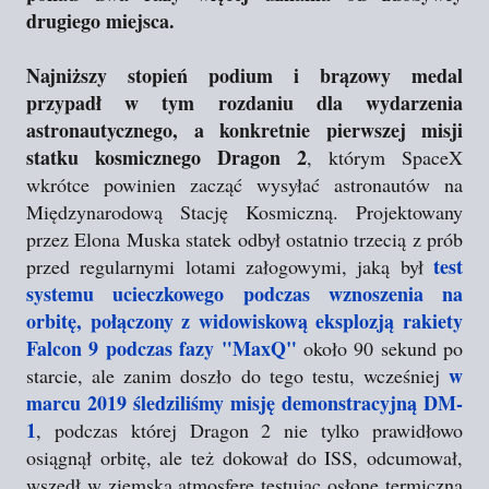
drugiego miejsca.
Najniższy stopień podium i brązowy medal
przypadł w tym rozdaniu dla wydarzenia
astronautycznego, a konkretnie pierwszej misji
statku kosmicznego Dragon 2
, którym SpaceX
wkrótce powinien zacząć wysyłać astronautów na
Międzynarodową Stację Kosmiczną. Projektowany
przez Elona Muska statek odbył ostatnio trzecią z prób
test
przed regularnymi lotami załogowymi, jaką był
systemu ucieczkowego podczas wznoszenia na
orbitę, połączony z widowiskową eksplozją rakiety
Falcon 9 podczas fazy "MaxQ"
około 90 sekund po
w
starcie, ale zanim doszło do tego testu, wcześniej
marcu 2019 śledziliśmy misję demonstracyjną DM-
1
, podczas której Dragon 2 nie tylko prawidłowo
osiągnął orbitę, ale też dokował do ISS, odcumował,
wszedł w ziemską atmosferę testując osłonę termiczną