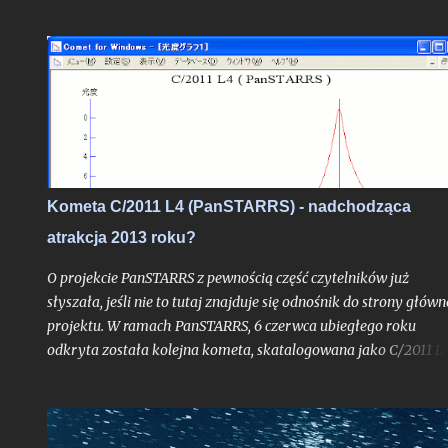
możliwe? Choć uproszczoną odpowiedź do autora problemu
przesłałem już kilka tygodni temu, poruszone zagadnienie
postanowiłem opisać teraz jeszcze szerzej w ramach całego tek
na blogu, albowiem stanowi ono bardzo interesujące zadanie
obserwacyjne, do wykonania którego chciałbym dziś zachęcić
zwłaszcza tych z Was, którzy mieszkają nad Morzem Bałtyckim
Kometa C/2011 L4 (PanSTARRS) - nadchodząca
atrakcja 2013 roku?
O projekcie PanSTARRS z pewnością część czytelników już
słyszała, jeśli nie to tutaj znajduje się odnośnik do strony główn
projektu. W ramach PanSTARRS, 6 czerwca ubiegłego roku
odkryta została kolejna kometa, skatalogowana jako C/2011 L4
Dzisiaj z mojej strony tylko krótkie napomknięcie o niej,
albowiem na wpis spod znaku "kometarnej prognozy" jest racz
zbyt wcześnie. - (Uwaga: w końcowej części tekstu nowe
aktualizacje prognoz ze stycznia 2013 roku). Kliknij jeśli chcesz 