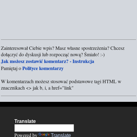
z
e
Zainteresował Ciebie wpis? Masz własne spostrzeżenia? Chcesz
P
dołączyć do dyskusji lub rozpocząć nową? Śmiało! :-)
r
Jak możesz zostawić komentarz? - Instrukcja
z
Polityce komentarzy
Pamiętaj o
e
ś
W komentarzach możesz stosować podstawowe tagi HTML w
l
znacznikach <> jak b, i, a href="link"
i
j
k
o
m
Translate
e
n
Powered by
Translate