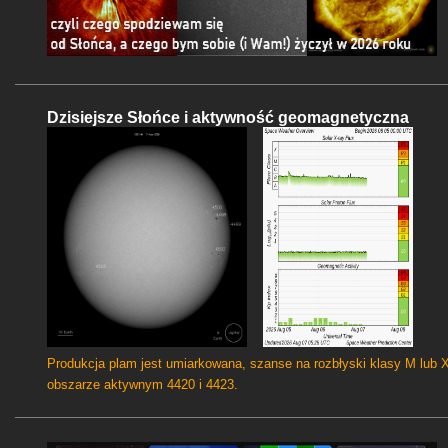
Dzisiejsze Słońce i aktywność geomagnetyczna
Produkcja plam jest umiarkowana, szanse na rozbłyski klasy M lub 
obszarze aktywnym 4420 i 4423.