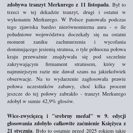
zdobywa tranzyt Merkurego z 11 listopada
. Był to
trzeci w tej dekadzie tranzyt, drugi i ostatni w
wykonaniu Merkurego. W Polsce panowała podczas
tego zjawiska bardzo nierównomierna aura - o ile
południowe województwa doczekały się na ostatni
moment zaniku zachmurzenia i wycofania
dominującego jesienią stratusa, o tyle północna połowa
kraju przeważnie znajdywała się pod szczelnie
zakrywającym firmament stratusem, który w
najmniejszym razie nie dawał szans na jakiekolwiek
obserwacje. Na to wydarzenie zagłosowała prawie
połowa uczestników zabawy, choć kilka procent
jeszcze do tej połowy zabrakło - tranzyt Merkurego
zdobył w sumie 42,9% głosów.
Wice-zwycięzcą i "srebrny medal" w 9. edycji
głosowania zdobyło całkowite zaćmienie Księżyca z
21 stycznia
. Było to ostatnie przed 2025 rokiem takie