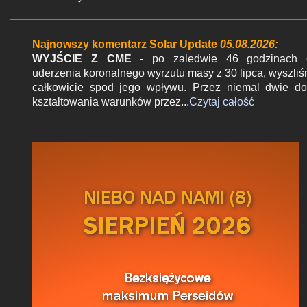
t
a
r
Najnowszy komentarz Solar Update
05.08.2026:
z
WYJŚCIE Z CME -
po zaledwie 46 godzinach 
uderzenia koronalnego wyrzutu masy z 30 lipca, wyszli
całkowicie spod jego wpływu. Przez niemal dwie d
kształtowania warunków przez...
Czytaj całość