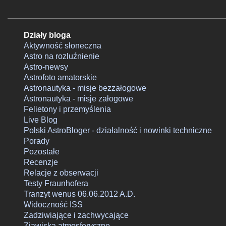
potwierdzającego regułę - okazał się czasem, kiedy obserwacja
jednego z największych hitów 2025 roku okazała się wykonaln
To zarazem dopiero druga po średnio-udanej okultacji Marsa z
Działy bloga
2022 roku moja obserwacja zakrycia jasnej planety przez Księ
Aktywność słoneczna
Astro na rozluźnienie
w warunkach nocy astronomicznej, ale pierwsza o porze
Astro-newsy
wieczornej. Są to zjawiska na tyle rzadko powtarzalne w dany
Astrofoto amatorskie
regionie, że pomimo kilkunastoletniego trwania w tym hobby n
Astronautyka - misje bezzałogowe
było mi dotąd ani razu nacieszyć oczu widokiem okultacji na
Astronautyka - misje załogowe
ciemnym niebie, chyba że dotyczyło to zakryć dziennych.
Felietony i przemyślenia
Live Blog
Polski AstroBloger - działalność i nowinki techniczne
Porady
Pozostałe
Recenzje
Relacje z obserwacji
Testy Fraunhofera
Tranzyt wenus 06.06.2012 A.D.
Widoczność ISS
Zadziwiające i zachwycające
Zjawiska atmosferyczne