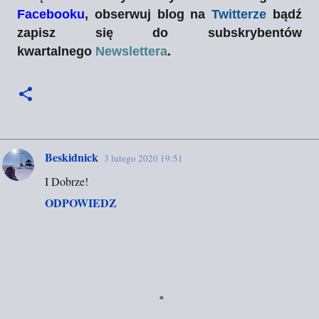
Facebooku
, obserwuj blog na
Twitterze
bądź
zapisz się do subskrybentów
kwartalnego
Newslettera
.
Beskidnick
3 lutego 2020 19:51
K
I Dobrze!
o
ODPOWIEDZ
m
e
n
t
a
r