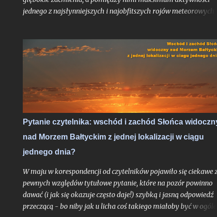
jednego z najsłynniejszych i najobfitszych rojów meteorowych
ciągu roku, wypadające po raz pierwszy po dwuletniej przerwie
idealnych warunkach obserwacyjnych bezksiężycowej nocy - t
trudne do przebicia otwarcie nowego sezonu z nocami
astronomicznymi. Do pełni szczęścia brakowałby chyba tylko
zorzy polarnej, ale jak pokazało maksimum Perseidów sprzed
dwóch lat - nawet takie scenariusze bywają realne. Po niedawn
zachęcie do obserwacji sierpniowych zaćmień zapraszam na ga
wskazówek odnośnie najbardziej lubianego przez amatorów
wakacyjnego roju meteorów, których tylko w jedną noc może
Pytanie czytelnika: wschód i zachód Słońca widoczn
ujrzeć więcej, niż większość ludzi zobaczy przez całe życie.
nad Morzem Bałtyckim z jednej lokalizacji w ciągu
Oczywiście jak zawsze pod głównym warunkiem: jeśli
zachmurzenie zrobi sobie od nas wakacje...
jednego dnia?
W maju w korespondencji od czytelników pojawiło się ciekawe 
pewnych względów tytułowe pytanie, które na pozór powinno
dawać (i jak się okazuje często daje!) szybką i jasną odpowiedź
przeczącą - bo niby jak u licha coś takiego miałoby być w ogóle