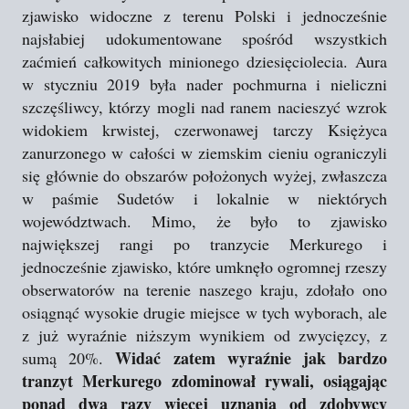
zjawisko widoczne z terenu Polski i jednocześnie
najsłabiej udokumentowane spośród wszystkich
zaćmień całkowitych minionego dziesięciolecia. Aura
w styczniu 2019 była nader pochmurna i nieliczni
szczęśliwcy, którzy mogli nad ranem nacieszyć wzrok
widokiem krwistej, czerwonawej tarczy Księżyca
zanurzonego w całości w ziemskim cieniu ograniczyli
się głównie do obszarów położonych wyżej, zwłaszcza
w paśmie Sudetów i lokalnie w niektórych
województwach. Mimo, że było to zjawisko
największej rangi po tranzycie Merkurego i
jednocześnie zjawisko, które umknęło ogromnej rzeszy
obserwatorów na terenie naszego kraju, zdołało ono
osiągnąć wysokie drugie miejsce w tych wyborach, ale
z już wyraźnie niższym wynikiem od zwycięzcy, z
Widać zatem wyraźnie jak bardzo
sumą 20%.
tranzyt Merkurego zdominował rywali, osiągając
ponad dwa razy więcej uznania od zdobywcy