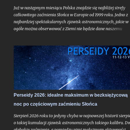
Już w następnym miesiącu Polska znajdzie się najbliżej strefy
całkowitego zaćmienia Słońca w Europie od 1999 roku. Jedno z
najbardziej spektakularnych zjawisk astronomicznych, jakie w
ogóle można obserwować z Ziemi nie będzie dane naszemu
krajowi, jak już mogą sugerować liczne sensacyjne nagłówki o
nadchodzącej "ciemności" w środku dnia bez precyzowania, o
który obszar kontynentu chodzi - spektakl ten rozegra się mię
innymi nad Hiszpanią. Choć faza całkowita z Polski dostrzegal
nie będzie, tak duża bliskość względem pasa jej widoczności
oznacza nieuchronnie, że znajdziemy się w strefie zaćmienia
częściowego o bardzo głębokiej fazie maksymalnej dochodzące
do aż 87%, gdy Słońce stanie się cienkim sierpem. Jako, że
zaćmienia chodzą parami - nieco ponad dwa tygodnie od nowiu
Perseidy 2026: idealne maksimum w bezksiężycową
gdy nasz satelita osiągnie pełnię czeka nas częściowe zaćmienie
noc po częściowym zaćmieniu Słońca
Księżyca - znów o bardzo głębokiej fazie maksymalnej. Oba te
zjawiska będą widoczne z całej Polski i choć to ważniejsze -
Sierpień 2026 roku to jedyny chyba w najnowszej historii sierpi
zaćmienie Słońc...
o takiej kumulacji zjawisk astronomicznych takiego kalibru. D
głębokie zaćmienia, a pomiędzy nimi maksimum aktywności