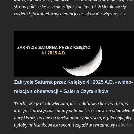
strony póki co jeszcze nie zdjęte, kolejny rok 2020 okaże się
rokiem tylu kometarnych emocji i oczekiwań związanych z
kometami typowanymi na widoczne nieuzbrojonym okiem. To 
trzeci w ostatnich miesiącach obiekt, który ma szansę przełam
barierę widoczności nieuzbrojonym okiem i który może nam
uatrakcyjnić drugą połowę sezonu białych nocy. Wprawdzie
jeszcze żadna z dotychczasowych tegorocznych komet nie
przyniosła nam ochów i achów na miarę prognozy - pierwsza
uległa fragmentacji blisko dwa miesiące przed peryhelium, dru
niespełna miesiąc przed peryhelium, zanikając i rozpraszając si
po przejściu nad północną półkulę, a już na horyzoncie pojawia
Zakrycie Saturna przez Księżyc 4 I 2025 A.D. - wideo-
się trzecia - C/2020 F3 (NEOWISE), która za kilka tygodni
relacja z obserwacji + Galeria Czytelników
osiągnie peryhelium aspirując w prognozie blasku do rangi dw
rozpadniętych poprzedniczek. Przyjrzyjmy się więc tej komecie 
Trochę wciąż nie dowierzam, ale... udało się. Okres w roku, w
rzućmy okiem czego możemy o...
którym statystycznie mamy najmniejszą szansę na odpowiedn
aurę i który od dawna utożsamiam z okresem, w jaki najlepiej
byłoby miłośnikowi astronomii zapaść w sen zimowy i obudzić 
w marcu, tym razem - chyba naprawdę w drodze wyjątku