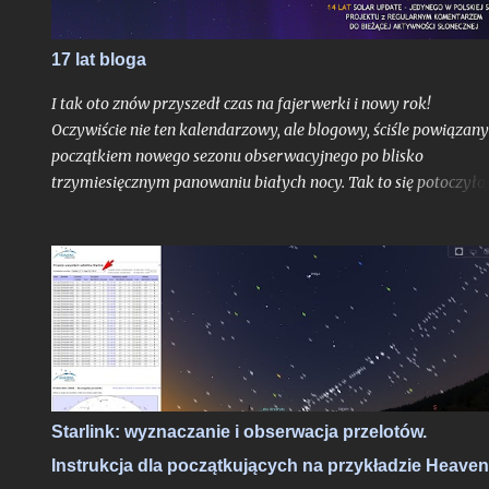
17 lat bloga
I tak oto znów przyszedł czas na fajerwerki i nowy rok!
Oczywiście nie ten kalendarzowy, ale blogowy, ściśle powiązany
początkiem nowego sezonu obserwacyjnego po blisko
trzymiesięcznym panowaniu białych nocy. Tak to się potoczyło,
właśnie ostatni dzień lipca stanowi dla mnie zawsze nie tylko
moment ostatniej białej nocy w danym sezonie. To czas, gdy
Ziemia niedługo po aphelium i maksymalnym dystansie od
Słońca w ciągu roku, zamyka swoje kolejne, już siedemnaste,
okrążenie wokół naszej Dziennej Gwiazdy odkąd w
nieskończonych czeluściach Internetu otrzymaliście pierwszy,
niepozorny wpis, dający początek temu blogowi. Z punktu
widzenia cyklu życia gwiazd ciągu głównego jak właśnie głów
bohater tutejszych wpisów oddalony od nas o 8 minut świetlny
Starlink: wyznaczanie i obserwacja przelotów.
- to praktycznie niezauważalne mrugnięcie oka. Ale w realiach
Instrukcja dla początkujących na przykładzie Heave
cyfrowych?