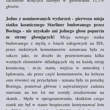
zaćmienie Księżyca zdobyło w głosowaniu 11,3%
głosów.
Jedno z nominowanych wydarzeń - pierwsza misja
statku kosmicznego Starliner budowanego przez
Boeinga - nie uzyskało ani jednego głosu poparcia
ze strony głosujących!
Misja nowego statku
budowanego z myślą o lotach załogowych na ISS,
przez niektórych komentatorów uznawana była za
sukces jako, że doszło do przetestowania kilku
ważnych elementów składających się na każdą misję
kosmiczną - m.in. startu, wejścia w atmosferę i
lądowania, ale przez część komentatorów, ku którym
sam również się przychylam - uznana była za porażkę
Boeinga, ponieważ główne i najważniejsze zadania
stawiane na ten lot nie zostały zrealizowane na
skutek... błędu w oprogramowaniu, skutkiem czego
statek nie był w stanie bezpiecznie kontynuować lotu