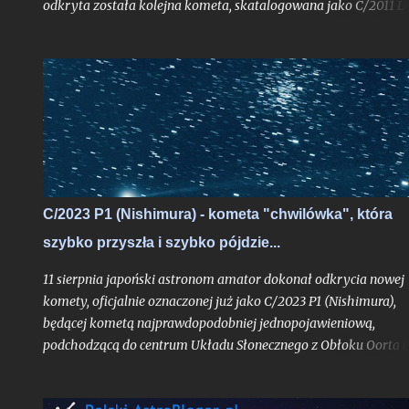
odkryta została kolejna kometa, skatalogowana jako C/2011 L4
Dzisiaj z mojej strony tylko krótkie napomknięcie o niej,
albowiem na wpis spod znaku "kometarnej prognozy" jest racz
zbyt wcześnie. - (Uwaga: w końcowej części tekstu nowe
aktualizacje prognoz ze stycznia 2013 roku). Kliknij jeśli chcesz 
razu przejść do uaktualnienia . - Kliknij w ten link, jeśli chcesz
przejść do aktualizacji z 05.05.2013 r.
C/2023 P1 (Nishimura) - kometa "chwilówka", która
szybko przyszła i szybko pójdzie...
11 sierpnia japoński astronom amator dokonał odkrycia nowej
komety, oficjalnie oznaczonej już jako C/2023 P1 (Nishimura),
będącej kometą najprawdopodobniej jednopojawieniową,
podchodzącą do centrum Układu Słonecznego z Obłoku Oorta i
widoczną tylko jeden raz, o ile pierwsze obliczenia jej orbity nie
ulegną bardziej znaczącej aktualizacji. Obiekt już w trakcie