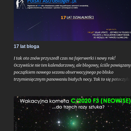
odkrycia był bardzo jasny jak na kometę, mając blask rzędu 10,
mag.
17 lat bloga
I tak oto znów przyszedł czas na fajerwerki i nowy rok!
Oczywiście nie ten kalendarzowy, ale blogowy, ściśle powiązany
początkiem nowego sezonu obserwacyjnego po blisko
trzymiesięcznym panowaniu białych nocy. Tak to się potoczyło,
właśnie ostatni dzień lipca stanowi dla mnie zawsze nie tylko
moment ostatniej białej nocy w danym sezonie. To czas, gdy
Ziemia niedługo po aphelium i maksymalnym dystansie od
Słońca w ciągu roku, zamyka swoje kolejne, już siedemnaste,
okrążenie wokół naszej Dziennej Gwiazdy odkąd w
nieskończonych czeluściach Internetu otrzymaliście pierwszy,
niepozorny wpis, dający początek temu blogowi. Z punktu