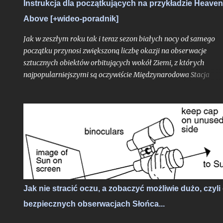
Instrukcja dla początkujących na przykładzie Heave
osiągnie peryhelium aspirując w prognozie blasku do rangi dw
rozpadniętych poprzedniczek. Przyjrzyjmy się więc tej komecie 
Above [+wideo-poradnik]
rzućmy okiem czego możemy o...
Jak w zeszłym roku tak i teraz sezon białych nocy od samego
początku przynosi zwiększoną liczbę okazji na obserwacje
sztucznych obiektów orbitujących wokół Ziemi, z których
najpopularniejszymi są oczywiście Międzynarodowa Stacja
Kosmiczna, ale przede wszystkim hurtowo wynoszone na orbit
Starlinki. Okres białych nocy i wiążąca się z tym ciągła bliskość
Słońca pod horyzontem względem Polski sprawia, że satelity
znacznie częściej znajdują się w strefie dnia orbitalnego (znajdu
się się w świetle słonecznym, będąc widocznymi z naszego kraju
a jeśli są to Starlinki to na niebie zaczyna robić się naprawdę
tłoczno.
Jak nie stracić oczu, a zobaczyć możliwie dużo, czyli
bezpiecznych obserwacjach Słońca...