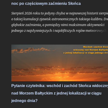
noc po częściowym zaćmieniu Słońca
Księżyca - znów o bardzo głębokiej fazie maksymalnej. Oba te
zjawiska będą widoczne z całej Polski i choć to ważniejsze -
Sierpień 2026 roku to jedyny chyba w najnowszej historii sierpi
zaćmienie Słońc...
o takiej kumulacji zjawisk astronomicznych takiego kalibru. D
głębokie zaćmienia, a pomiędzy nimi maksimum aktywności
jednego z najsłynniejszych i najobfitszych rojów meteorowych
ciągu roku, wypadające po raz pierwszy po dwuletniej przerwie
idealnych warunkach obserwacyjnych bezksiężycowej nocy - t
trudne do przebicia otwarcie nowego sezonu z nocami
astronomicznymi. Do pełni szczęścia brakowałby chyba tylko
zorzy polarnej, ale jak pokazało maksimum Perseidów sprzed
dwóch lat - nawet takie scenariusze bywają realne. Po niedawn
zachęcie do obserwacji sierpniowych zaćmień zapraszam na ga
wskazówek odnośnie najbardziej lubianego przez amatorów
wakacyjnego roju meteorów, których tylko w jedną noc może
Pytanie czytelnika: wschód i zachód Słońca widoczn
ujrzeć więcej, niż większość ludzi zobaczy przez całe życie.
nad Morzem Bałtyckim z jednej lokalizacji w ciągu
Oczywiście jak zawsze pod głównym warunkiem: jeśli
zachmurzenie zrobi sobie od nas wakacje...
jednego dnia?