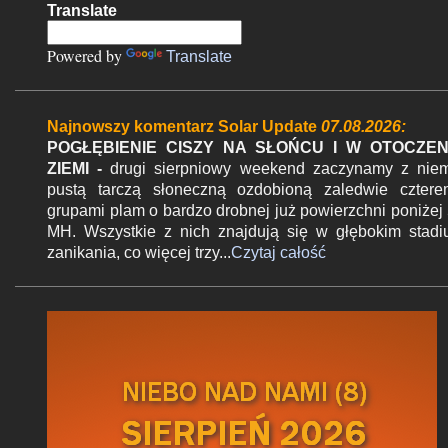
Translate
t
a
Powered by
Translate
r
z
Najnowszy komentarz Solar Update
07.08.2026:
e
POGŁĘBIENIE CISZY NA SŁOŃCU I W OTOCZEN
ZIEMI -
drugi sierpniowy weekend zaczynamy z nie
pustą tarczą słoneczną ozdobioną zaledwie czter
grupami plam o bardzo drobnej już powierzchni poniżej
MH. Wszystkie z nich znajdują się w głębokim stad
zanikania, co więcej trzy...
Czytaj całość