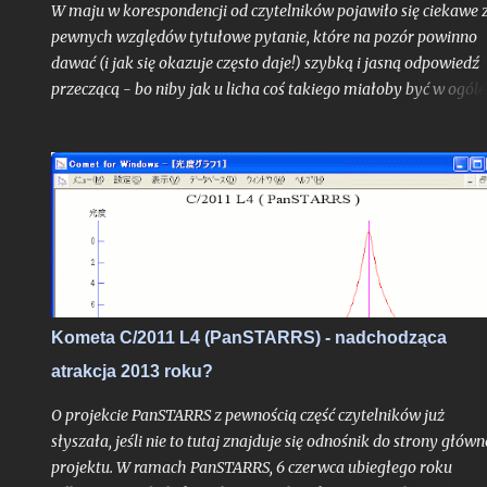
W maju w korespondencji od czytelników pojawiło się ciekawe 
pewnych względów tytułowe pytanie, które na pozór powinno
dawać (i jak się okazuje często daje!) szybką i jasną odpowiedź
przeczącą - bo niby jak u licha coś takiego miałoby być w ogóle
możliwe? Choć uproszczoną odpowiedź do autora problemu
przesłałem już kilka tygodni temu, poruszone zagadnienie
postanowiłem opisać teraz jeszcze szerzej w ramach całego tek
na blogu, albowiem stanowi ono bardzo interesujące zadanie
obserwacyjne, do wykonania którego chciałbym dziś zachęcić
zwłaszcza tych z Was, którzy mieszkają nad Morzem Bałtyckim
Kometa C/2011 L4 (PanSTARRS) - nadchodząca
atrakcja 2013 roku?
O projekcie PanSTARRS z pewnością część czytelników już
słyszała, jeśli nie to tutaj znajduje się odnośnik do strony główn
projektu. W ramach PanSTARRS, 6 czerwca ubiegłego roku