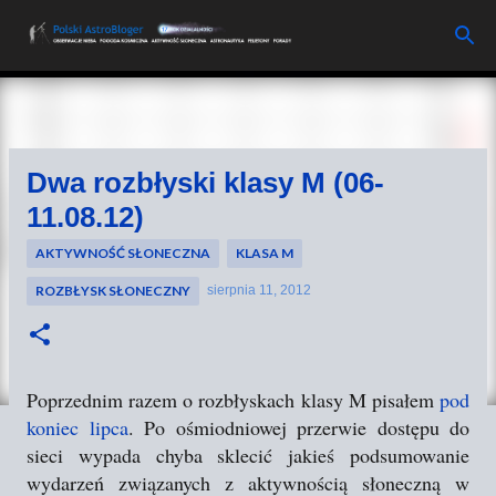
Przejdź do głównej zawartości
Dwa rozbłyski klasy M (06-
11.08.12)
AKTYWNOŚĆ SŁONECZNA
KLASA M
ROZBŁYSK SŁONECZNY
sierpnia 11, 2012
Poprzednim razem o rozbłyskach klasy M pisałem
pod
koniec lipca
. Po ośmiodniowej przerwie dostępu do
sieci wypada chyba sklecić jakieś podsumowanie
wydarzeń związanych z aktywnością słoneczną w