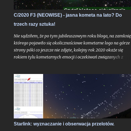
widzenia cyklu życia gwiazd ciągu głównego jak właśnie głów
bohater tutejszych wpisów oddalony od nas o 8 minut świetlny
C/2020 F3 (NEOWISE) - jasna kometa na lato? Do
- to praktycznie niezauważalne mrugnięcie oka. Ale w realiach
trzech razy sztuka!
cyfrowych?
Nie sądziłem, że po tym jubileuszowym roku bloga, na zamknię
którego pojawiło się okolicznościowe kometarne logo na górze
strony póki co jeszcze nie zdjęte, kolejny rok 2020 okaże się
rokiem tylu kometarnych emocji i oczekiwań związanych z
kometami typowanymi na widoczne nieuzbrojonym okiem. To 
trzeci w ostatnich miesiącach obiekt, który ma szansę przełam
barierę widoczności nieuzbrojonym okiem i który może nam
uatrakcyjnić drugą połowę sezonu białych nocy. Wprawdzie
jeszcze żadna z dotychczasowych tegorocznych komet nie
przyniosła nam ochów i achów na miarę prognozy - pierwsza
uległa fragmentacji blisko dwa miesiące przed peryhelium, dru
niespełna miesiąc przed peryhelium, zanikając i rozpraszając si
po przejściu nad północną półkulę, a już na horyzoncie pojawia
Starlink: wyznaczanie i obserwacja przelotów.
się trzecia - C/2020 F3 (NEOWISE), która za kilka tygodni