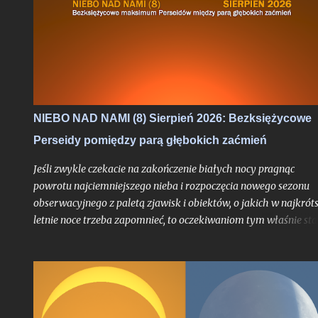
NIEBO NAD NAMI (8) Sierpień 2026: Bezksiężycowe
Perseidy pomiędzy parą głębokich zaćmień
Jeśli zwykle czekacie na zakończenie białych nocy pragnąc
powrotu najciemniejszego nieba i rozpoczęcia nowego sezonu
obserwacyjnego z paletą zjawisk i obiektów, o jakich w najkrót
letnie noce trzeba zapomnieć, to oczekiwaniom tym właśnie sta
się zadość. Chyba nigdy jednak miesiąc przynoszący powrót no
astronomicznych nie był jeszcze wyczekiwany tak bardzo jak w
tym roku, trudno bowiem w najnowszej historii znaleźć
przypadek takiego sierpnia, który wiązałby się z astronomiczn
kumulacją wspaniałości na skalę jak w 2026 roku. O ile bowiem