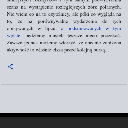
szans na wystąpienie rozleglejszych zórz polarnych.
Nie wiem co na to czytelnicy, ale póki co wygląda na
to, że na porównywalne wydarzenia do tych
opisywanych w lipcu,
a podsumowanych w tym
wpisie
, będziemy musieli jeszcze nieco poczekać.
Zawsze jednak możemy wierzyć, że obecnie zaniżona
aktywność to właśnie cisza przed kolejną burzą...
K
o
m
e
n