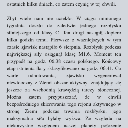
ostatnich kilku dniach, co zatem czynię w tej chwili.
Zbyt wiele nam nie uciekło. W ciągu minionego
tygodnia doszło do zaledwie jednego rozbłysku
silniejszego od klasy C. Ten drugi nastąpił dopiero
kilka godzin temu. Pierwsze z ważniejszych w tym
czasie zjawisk nastąpiło 6 sierpnia. Rozbłysk podczas
największej siły osiągnął klasę M1.6. Moment ten
przypadł na godz. 06:38 czasu polskiego. Końcowy
etap istnienia flary sklasyfikowano na godz. 06:41. Co
warte odnotowania, zjawisko wygenerował
niewidoczny z Ziemi obszar aktywny, znajdujący się
jeszcze za wschodnią krawędzią tarczy słonecznej.
Można zatem przypuszczać, że w chwili
bezpośredniego skierowania tego rejonu aktywnego w
stronę Ziemi podczas trwania rozbłysku, jego
maksymalna siła byłaby wyższa. Ze względu na
niekorzystne względem naszej planety położenie