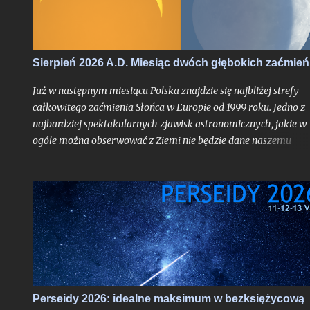
najsłynniejszy rój meteorów nie jest dla tego miesiąca nowością
tyle fakt, że będzie on otoczony bardzo głębokimi zaćmieniami
zarówno Słońca jak i Księżyca - to już nawarstwienie zjawisk
wielkiego kalibru na skalę, jakiej chyba nikt z nas jeszcze nie
Sierpień 2026 A.D. Miesiąc dwóch głębokich zaćmień
doświadczył.
Już w następnym miesiącu Polska znajdzie się najbliżej strefy
całkowitego zaćmienia Słońca w Europie od 1999 roku. Jedno z
najbardziej spektakularnych zjawisk astronomicznych, jakie w
ogóle można obserwować z Ziemi nie będzie dane naszemu
krajowi, jak już mogą sugerować liczne sensacyjne nagłówki o
nadchodzącej "ciemności" w środku dnia bez precyzowania, o
który obszar kontynentu chodzi - spektakl ten rozegra się mię
innymi nad Hiszpanią. Choć faza całkowita z Polski dostrzegal
nie będzie, tak duża bliskość względem pasa jej widoczności
oznacza nieuchronnie, że znajdziemy się w strefie zaćmienia
częściowego o bardzo głębokiej fazie maksymalnej dochodzące
do aż 87%, gdy Słońce stanie się cienkim sierpem. Jako, że
zaćmienia chodzą parami - nieco ponad dwa tygodnie od nowiu
Perseidy 2026: idealne maksimum w bezksiężycową
gdy nasz satelita osiągnie pełnię czeka nas częściowe zaćmienie