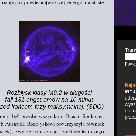
 rozbłysku prawie najwyższej energii musi się
Tran
Powe
Najn
WYJ
Rozbłysk klasy M9.2 w długości
uder
fali 131 angstremów na 10 minut
wysz
rzed końcem fazy maksymalnej. (SDO)
nie
ony był przede wszystkim Ocean Spokojny,
przez
 Australii. Rozbłyskowi towarzyszyła również
sek), zwykle oznaczająca zaistnienie dużego