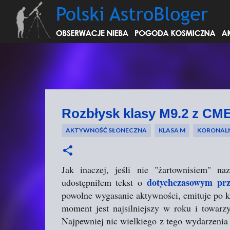
Rozbłysk klasy M9.2 z CME
AKTYWNOŚĆ SŁONECZNA
KLASA M
KORONAL
Jak inaczej, jeśli nie "żartownisiem" n
dotychczasowym prz
udostępniłem tekst o
powolne wygasanie aktywności, emituje po ki
moment jest najsilniejszy w roku i towar
Najpewniej nic wielkiego z tego wydarzenia