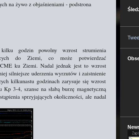
ych na żywo z objaśnieniami - podstrona
Śled
Twee
lku godzin powolny wzrost strumienia
ających do Ziemi, co może potwierdzać
Obse
 CME ku Ziemi. Nadal jednak jest to wzrost
iej silniejsze uderzenia wyrzutów i zaistnienie
ych kilkunastu godzinach zarysuje się wzrost
 Kp 3-4, szanse na słabą burzę magnetyczną
ąpienia sprzyjających okoliczności, ale nadal
News