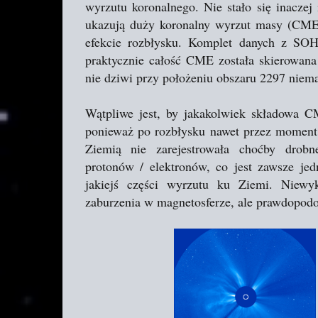
wyrzutu koronalnego. Nie stało się inacze
ukazują duży koronalny wyrzut masy (CME)
efekcie rozbłysku. Komplet danych z SO
praktycznie całość CME została skierowana
nie dziwi przy położeniu obszaru 2297 niema
Wątpliwe jest, by jakakolwiek składowa CM
ponieważ po rozbłysku nawet przez moment
Ziemią nie zarejestrowała choćby drobn
protonów / elektronów, co jest zawsze j
jakiejś części wyrzutu ku Ziemi. Niewy
zaburzenia w magnetosferze, ale prawdopod