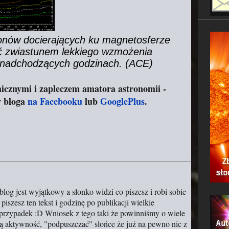
onów docierających ku magnetosferze
ć zwiastunem lekkiego wzmożenia
 nadchodzących godzinach. (ACE)
icznymi i zapleczem amatora astronomii -
w bloga
na Facebooku
lub
GooglePlus
.
log jest wyjątkowy a słonko widzi co piszesz i robi sobie
iszesz ten tekst i godzinę po publikacji wielkie
 przypadek :D Wniosek z tego taki że powinniśmy o wiele
ską aktywność, "podpuszczać" słońce że już na pewno nic z