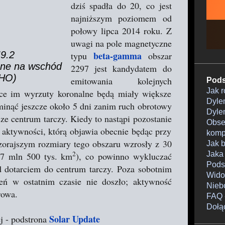
dziś spadła do 20, co jest
najniższym poziomem od
połowy lipca 2014 roku. Z
uwagi na pole magnetyczne
9.2
beta-gamma
typu
obszar
ione na wschód
2297 jest kandydatem do
OHO)
emitowania kolejnych
Pods
Jak 
ce im wyrzuty koronalne będą miały większe
Dylem
minąć jeszcze około 5 dni zanim ruch obrotowy
Dylem
ze centrum tarczy. Kiedy to nastąpi pozostanie
Obser
j aktywności, którą objawia obecnie będąc przy
komp
orajszym rozmiary tego obszaru wzrosły z 30
Jak 
2
Jaka
47 mln 500 tys. km
), co powinno wykluczać
Pods
d dotarciem do centrum tarczy. Poza sobotnim
Wido
eń w ostatnim czasie nie doszło; aktywność
Nieb
rowa.
FAQ 
Dołą
Solar Update
j - podstrona