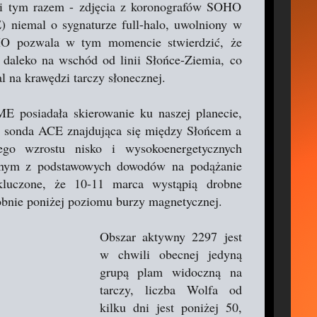
j i tym razem - zdjęcia z koronografów SOHO
 niemal o sygnaturze full-halo, uwolniony w
HO pozwala w tym momencie stwierdzić, że
 daleko na wschód od linii Słońce-Ziemia, co
l na krawędzi tarczy słonecznej.
E posiadała skierowanie ku naszej planecie,
 sonda ACE znajdująca się między Słońcem a
ego wzrostu nisko i wysokoenergetycznych
ednym z podstawowych dowodów na podążanie
kluczone, że 10-11 marca wystąpią drobne
obnie poniżej poziomu burzy magnetycznej.
Obszar aktywny 2297 jest
w chwili obecnej jedyną
grupą plam widoczną na
tarczy, liczba Wolfa od
kilku dni jest poniżej 50,