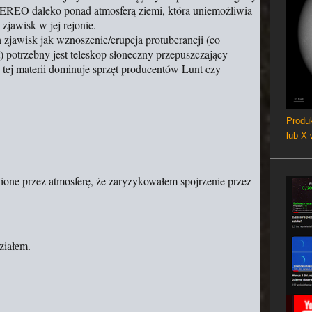
REO daleko ponad atmosferą ziemi, która uniemożliwia
zjawisk w jej rejonie.
zjawisk jak wznoszenie/erupcja protuberancji (co
) potrzebny jest teleskop słoneczny przepuszczający
ej materii dominuje sprzęt producentów Lunt czy
Produk
lub X
nione przez atmosferę, że zaryzykowałem spojrzenie przez
działem.