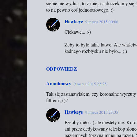
siebie nie wydusi, to z miejsca doczekamy si
n
to na pewno coś jednorazowego. :)
t
a
Hawkeye
9 marca 2015 00:06
r
Ciekawe... :-)
z
Żeby to było takie łatwe. Ale właściw
e
żadnego rozbłysku nie było... ;-)
ODPOWIEDZ
Anonimowy
9 marca 2015 22:25
Tak się zastanawiałem, czy koronalne wyrzuty
filtrem ;) )?
Hawkeye
9 marca 2015 23:35
Byłoby miło :-) ale niestety nie. Kor
ani przez dedykowany teleskop słonecz
naziemnych (przynajmniej na razie). 