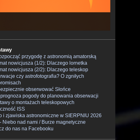
tawy
rozpocząć przygodę z astronomią amatorską
at nowicjusza (1/2): Dlaczego lornetka
at nowicjusza (2/2): Dlaczego teleskop
wacje czy astrofotografia? O zgniłych
romisach
bezpiecznie obserwować Słońce
 prognoza pogody do planowania obserwacji
tawy o montażach teleskopowych
czność ISS
o i zjawiska astronomiczne w SIERPNIU 2026
- Niebo nad nami / Burze magnetyczne
cz do nas na Facebooku