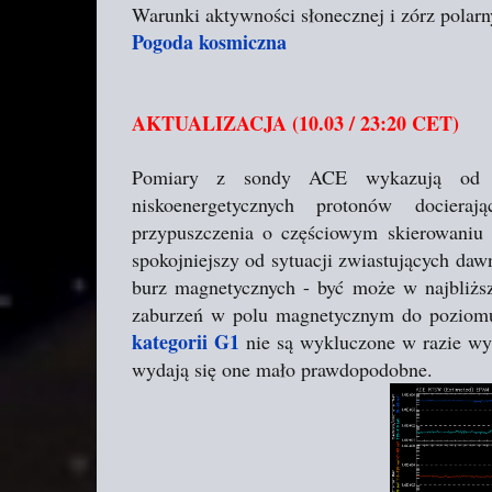
Warunki aktywności słonecznej i zórz polarn
Pogoda kosmiczna
AKTUALIZACJA (10.03 / 23:20 CET)
Pomiary z sondy ACE wykazują od ki
niskoenergetycznych protonów docier
przypuszczenia o częściowym skierowaniu
spokojniejszy od sytuacji zwiastujących dawn
burz magnetycznych - być może w najbliższ
zaburzeń w polu magnetycznym do poziomu
kategorii G1
nie są wykluczone w razie wyst
wydają się one mało prawdopodobne.