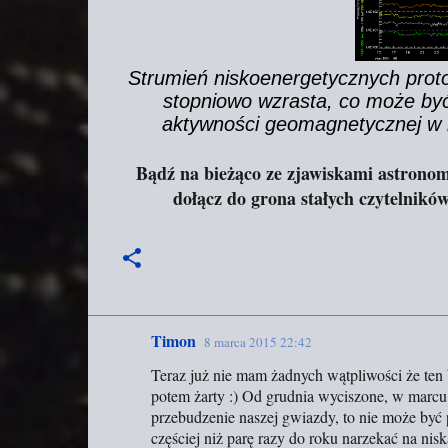
Strumień niskoenergetycznych prot
stopniowo wzrasta, co może by
aktywności geomagnetycznej w
Bądź na bieżąco ze zjawiskami astronom
dołącz do grona stałych czytelnikó
Timon
8 marca 2015 22:42
K
Teraz już nie mam żadnych wątpliwości że ten b
o
potem żarty :) Od grudnia wyciszone, w marcu p
m
przebudzenie naszej gwiazdy, to nie może być
e
częściej niż parę razy do roku narzekać na ni