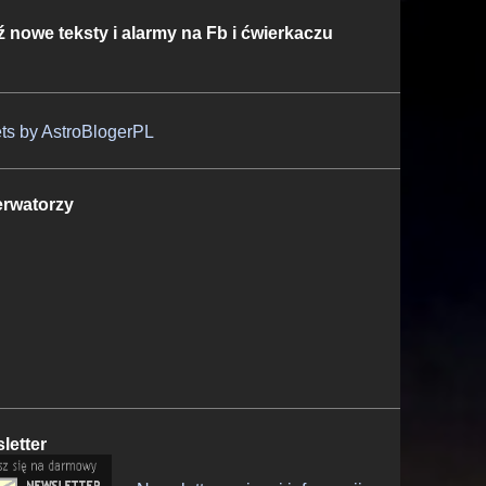
ź nowe teksty i alarmy na Fb i ćwierkaczu
ts by AstroBlogerPL
rwatorzy
letter