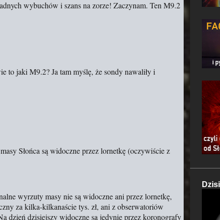
ę ładnych wybuchów i szans na zorze! Zaczynam. Ten M9.2
ie to jaki M9.2? Ja tam myślę, że sondy nawaliły i
 masy Słońca są widoczne przez lornetkę (oczywiście z
Dzis
onalne wyrzuty masy nie są widoczne ani przez lornetkę,
ny za kilka-kilkanaście tys. zł, ani z obserwatoriów
Na dzień dzisiejszy widoczne są jedynie przez koronografy