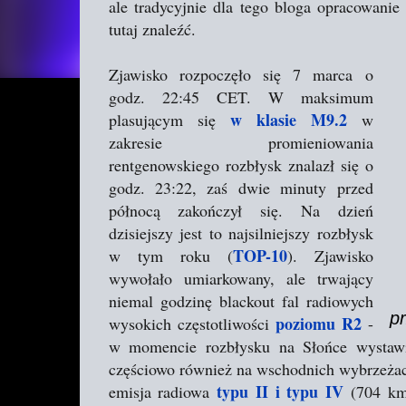
ale tradycyjnie dla tego bloga opracowanie
tutaj znaleźć.
Zjawisko rozpoczęło się 7 marca o
godz. 22:45 CET. W maksimum
w klasie M9.2
plasującym się
w
zakresie promieniowania
rentgenowskiego rozbłysk znalazł się o
godz. 23:22, zaś dwie minuty przed
północą zakończył się. Na dzień
dzisiejszy jest to najsilniejszy rozbłysk
TOP-10
w tym roku (
). Zjawisko
wywołało umiarkowany, ale trwający
niemal godzinę blackout fal radiowych
p
poziomu R2
wysokich częstotliwości
-
w momencie rozbłysku na Słońce wystawi
częściowo również na wschodnich wybrzeżach
typu II i typu IV
emisja radiowa
(704 km/