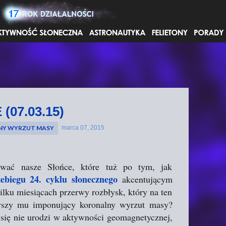
Przejdź do głównej zawartości
 (07.03.15)
NY WYRZUT MASY
marca 07, 2015
azwać nasze Słońce, które tuż po tym, jak
ebiegu 24. cyklu słonecznego
akcentującym
lku miesiącach przerwy rozbłysk, który na ten
zyszy mu imponujący koronalny wyrzut masy?
 się nie urodzi w aktywności geomagnetycznej,