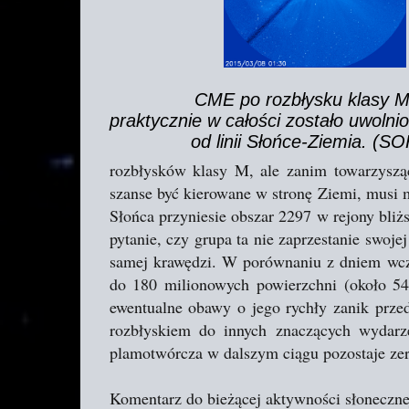
CME po rozbłysku klasy M
praktycznie w całości zostało uwoln
od linii Słońce-Ziemia. (S
rozbłysków klasy M, ale zanim towarzyszą
szanse być kierowane w stronę Ziemi, musi 
Słońca przyniesie obszar 2297 w rejony bliżs
pytanie, czy grupa ta nie zaprzestanie swoje
samej krawędzi. W porównaniu z dniem wcz
do 180 milionowych powierzchni (około 5
ewentualne obawy o jego rychły zanik prze
rozbłyskiem do innych znaczących wydarz
plamotwórcza w dalszym ciągu pozostaje ze
Komentarz do bieżącej aktywności słoneczne