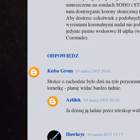
umieszczone na sondach SOHO i STE
nam dostrzeganie korony słonecznej i 
Aby dostrzec cokolwiek z podobnych 
wyrzutami koronalnymi nadal nie jest
jedynie pasmo wodorowe H-alpha (w t
Coronado).
ODPOWIEDZ
Kuba Grom
10 marca 2015 20:41
Słońce o zachodzie było dziś na tyle przyciem
lornetkę - plamę widać bardzo ładnie.
Aztilek
10 marca 2015 20:50
Ja dzisiaj ją ładnie przez teleskop wi
Hawkeye
10 marca 2015 23:17