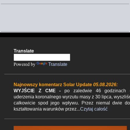
K
o
m
e
n
Translate
t
a
Powered by
Translate
r
z
Najnowszy komentarz Solar Update
05.08.2026:
e
WYJŚCIE Z CME -
po zaledwie 46 godzinach 
uderzenia koronalnego wyrzutu masy z 30 lipca, wyszli
całkowicie spod jego wpływu. Przez niemal dwie d
kształtowania warunków przez...
Czytaj całość