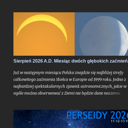
się zadość. Chyba nigdy jednak miesiąc przynoszący powrót no
astronomicznych nie był jeszcze wyczekiwany tak bardzo jak w
tym roku, trudno bowiem w najnowszej historii znaleźć
przypadek takiego sierpnia, który wiązałby się z astronomiczn
kumulacją wspaniałości na skalę jak w 2026 roku. O ile bowiem
najsłynniejszy rój meteorów nie jest dla tego miesiąca nowością
tyle fakt, że będzie on otoczony bardzo głębokimi zaćmieniami
zarówno Słońca jak i Księżyca - to już nawarstwienie zjawisk
wielkiego kalibru na skalę, jakiej chyba nikt z nas jeszcze nie
Sierpień 2026 A.D. Miesiąc dwóch głębokich zaćmień
doświadczył.
Już w następnym miesiącu Polska znajdzie się najbliżej strefy
całkowitego zaćmienia Słońca w Europie od 1999 roku. Jedno z
najbardziej spektakularnych zjawisk astronomicznych, jakie w
ogóle można obserwować z Ziemi nie będzie dane naszemu
krajowi, jak już mogą sugerować liczne sensacyjne nagłówki o
nadchodzącej "ciemności" w środku dnia bez precyzowania, o
który obszar kontynentu chodzi - spektakl ten rozegra się mię
innymi nad Hiszpanią. Choć faza całkowita z Polski dostrzegal
nie będzie, tak duża bliskość względem pasa jej widoczności