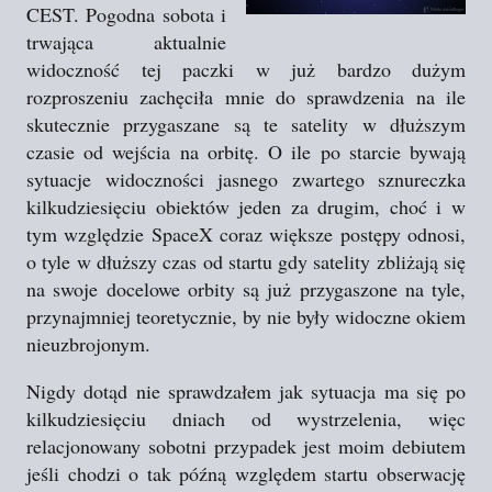
CEST. Pogodna sobota i
trwająca aktualnie
widoczność tej paczki w już bardzo dużym
rozproszeniu zachęciła mnie do sprawdzenia na ile
skutecznie przygaszane są te satelity w dłuższym
czasie od wejścia na orbitę. O ile po starcie bywają
sytuacje widoczności jasnego zwartego sznureczka
kilkudziesięciu obiektów jeden za drugim, choć i w
tym względzie SpaceX coraz większe postępy odnosi,
o tyle w dłuższy czas od startu gdy satelity zbliżają się
na swoje docelowe orbity są już przygaszone na tyle,
przynajmniej teoretycznie, by nie były widoczne okiem
nieuzbrojonym.
Nigdy dotąd nie sprawdzałem jak sytuacja ma się po
kilkudziesięciu dniach od wystrzelenia, więc
relacjonowany sobotni przypadek jest moim debiutem
jeśli chodzi o tak późną względem startu obserwację