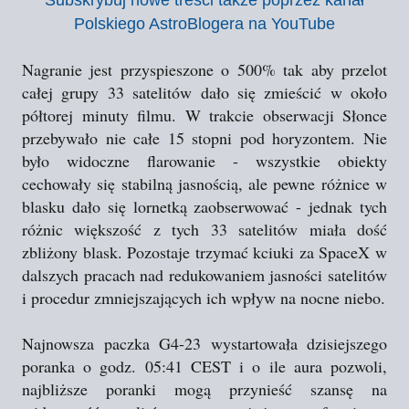
Subskrybuj nowe treści także poprzez kanał
Polskiego AstroBlogera na YouTube
Nagranie jest przyspieszone o 500% tak aby przelot
całej grupy 33 satelitów dało się zmieścić w około
półtorej minuty filmu. W trakcie obserwacji Słonce
przebywało nie całe 15 stopni pod horyzontem. Nie
było widoczne flarowanie - wszystkie obiekty
cechowały się stabilną jasnością, ale pewne różnice w
blasku dało się lornetką zaobserwować - jednak tych
różnic większość z tych 33 satelitów miała dość
zbliżony blask. Pozostaje trzymać kciuki za SpaceX w
dalszych pracach nad redukowaniem jasności satelitów
i procedur zmniejszających ich wpływ na nocne niebo.
Najnowsza paczka G4-23 wystartowała dzisiejszego
poranka o godz. 05:41 CEST i o ile aura pozwoli,
najbliższe poranki mogą przynieść szansę na