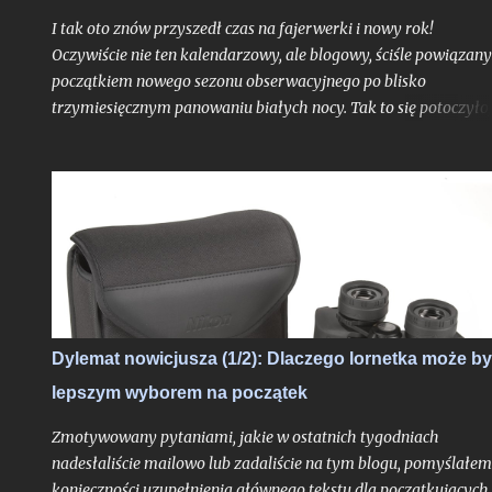
I tak oto znów przyszedł czas na fajerwerki i nowy rok!
Oczywiście nie ten kalendarzowy, ale blogowy, ściśle powiązany
początkiem nowego sezonu obserwacyjnego po blisko
trzymiesięcznym panowaniu białych nocy. Tak to się potoczyło,
właśnie ostatni dzień lipca stanowi dla mnie zawsze nie tylko
moment ostatniej białej nocy w danym sezonie. To czas, gdy
Ziemia niedługo po aphelium i maksymalnym dystansie od
Słońca w ciągu roku, zamyka swoje kolejne, już siedemnaste,
okrążenie wokół naszej Dziennej Gwiazdy odkąd w
nieskończonych czeluściach Internetu otrzymaliście pierwszy,
niepozorny wpis, dający początek temu blogowi. Z punktu
widzenia cyklu życia gwiazd ciągu głównego jak właśnie głów
bohater tutejszych wpisów oddalony od nas o 8 minut świetlny
Dylemat nowicjusza (1/2): Dlaczego lornetka może b
- to praktycznie niezauważalne mrugnięcie oka. Ale w realiach
lepszym wyborem na początek
cyfrowych?
Zmotywowany pytaniami, jakie w ostatnich tygodniach
nadesłaliście mailowo lub zadaliście na tym blogu, pomyślałem
konieczności uzupełnienia głównego tekstu dla początkujących