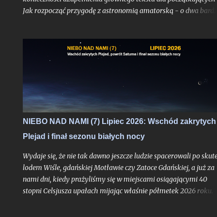
Jak rozpocząć przygodę z astronomią amatorską - o dwa bardz
szczegółowe wpisy, w których spróbuję ukazać sytuację i odczu
nowicjusza w dwóch diametralnie odmiennych scenariuszach -
ale już po dokonaniu zakupu. To jednocześnie próba
usystematyzowania w całość kluczowych wniosków, do któryc
dochodzi człowiek po wielu nocach spędzonych pod gwiazdami
może komuś się przyda.
NIEBO NAD NAMI (7) Lipiec 2026: Wschód zakrytych
Plejad i finał sezonu białych nocy
Wydaje się, że nie tak dawno jeszcze ludzie spacerowali po skute
lodem Wiśle, gdańskiej Motławie czy Zatoce Gdańskiej, a już za
nami dni, kiedy prażyliśmy się w miejscami osiągającymi 40
stopni Celsjusza upałach mijając właśnie półmetek 2026 roku.
Przed nami epilog tegorocznego sezonu białych nocy - proces
skracania się dni trwa już od ponad tygodnia, zwiastując przejśc