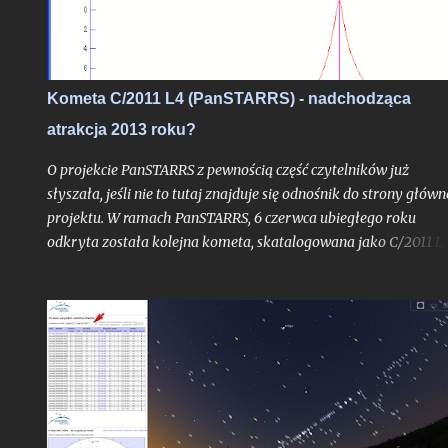
Kometa C/2011 L4 (PanSTARRS) - nadchodząca
atrakcja 2013 roku?
O projekcie PanSTARRS z pewnością część czytelników już
słyszała, jeśli nie to tutaj znajduje się odnośnik do strony główn
projektu. W ramach PanSTARRS, 6 czerwca ubiegłego roku
odkryta została kolejna kometa, skatalogowana jako C/2011 L4
Dzisiaj z mojej strony tylko krótkie napomknięcie o niej,
albowiem na wpis spod znaku "kometarnej prognozy" jest racz
zbyt wcześnie. - (Uwaga: w końcowej części tekstu nowe
aktualizacje prognoz ze stycznia 2013 roku). Kliknij jeśli chcesz 
razu przejść do uaktualnienia . - Kliknij w ten link, jeśli chcesz
przejść do aktualizacji z 05.05.2013 r.