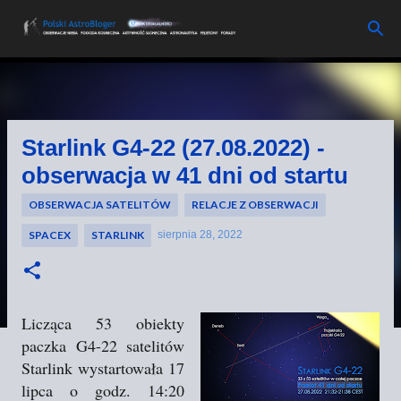
Przejdź do głównej zawartości
Starlink G4-22 (27.08.2022) -
obserwacja w 41 dni od startu
OBSERWACJA SATELITÓW
RELACJE Z OBSERWACJI
SPACEX
STARLINK
sierpnia 28, 2022
Licząca 53 obiekty
paczka G4-22 satelitów
Starlink wystartowała 17
lipca o godz. 14:20