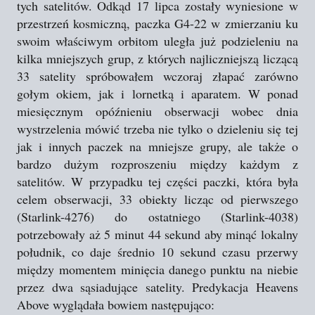
tych satelitów. Odkąd 17 lipca zostały wyniesione w
przestrzeń kosmiczną, paczka G4-22 w zmierzaniu ku
swoim właściwym orbitom uległa już podzieleniu na
kilka mniejszych grup, z których najliczniejszą liczącą
33 satelity spróbowałem wczoraj złapać zarówno
gołym okiem, jak i lornetką i aparatem. W ponad
miesięcznym opóźnieniu obserwacji wobec dnia
wystrzelenia mówić trzeba nie tylko o dzieleniu się tej
jak i innych paczek na mniejsze grupy, ale także o
bardzo dużym rozproszeniu między każdym z
satelitów. W przypadku tej części paczki, która była
celem obserwacji, 33 obiekty licząc od pierwszego
(Starlink-4276) do ostatniego (Starlink-4038)
potrzebowały aż 5 minut 44 sekund aby minąć lokalny
południk, co daje średnio 10 sekund czasu przerwy
między momentem minięcia danego punktu na niebie
przez dwa sąsiadujące satelity. Predykacja Heavens
Above wyglądała bowiem następująco: