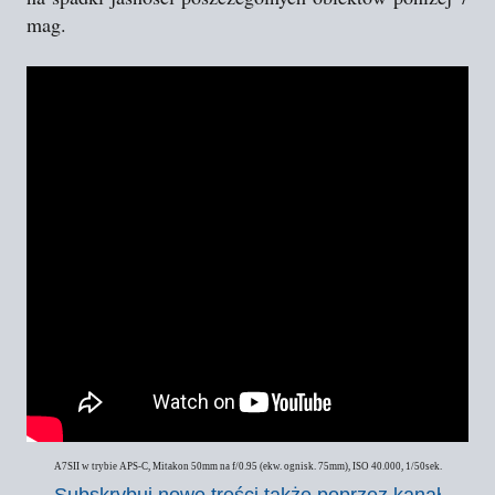
mag.
A7SII w trybie APS-C, Mitakon 50mm na f/0.95 (ekw. ognisk. 75mm), ISO 40.000, 1/50sek.