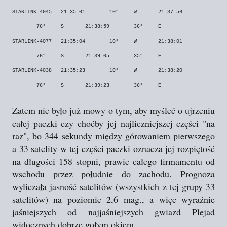
STARLINK-4045
21:35:01
10°
W
21:37:56
76°
S
21:38:59
36°
E
STARLINK-4077
21:35:04
10°
W
21:38:01
76°
S
21:39:05
35°
E
STARLINK-4038
21:35:23
10°
W
21:38:20
76°
S
21:39:23
36°
E
Zatem nie było już mowy o tym, aby myśleć o ujrzeniu
całej paczki czy choćby jej najliczniejszej części "na
raz", bo 344 sekundy między górowaniem pierwszego
a 33 satelity w tej części paczki oznacza jej rozpiętość
na długości 158 stopni, prawie całego firmamentu od
wschodu przez południe do zachodu. Prognoza
wyliczała jasność satelitów (wszystkich z tej grupy 33
satelitów) na poziomie 2,6 mag., a więc wyraźnie
jaśniejszych od najjaśniejszych gwiazd Plejad
widocznych dobrze gołym okiem.