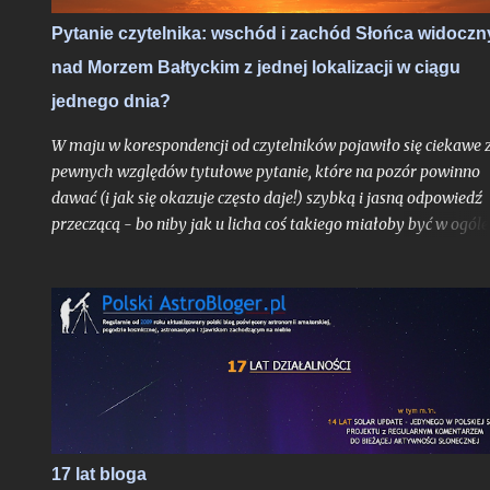
wakacyjnego roju meteorów, których tylko w jedną noc może
Pytanie czytelnika: wschód i zachód Słońca widoczn
ujrzeć więcej, niż większość ludzi zobaczy przez całe życie.
nad Morzem Bałtyckim z jednej lokalizacji w ciągu
Oczywiście jak zawsze pod głównym warunkiem: jeśli
zachmurzenie zrobi sobie od nas wakacje...
jednego dnia?
W maju w korespondencji od czytelników pojawiło się ciekawe 
pewnych względów tytułowe pytanie, które na pozór powinno
dawać (i jak się okazuje często daje!) szybką i jasną odpowiedź
przeczącą - bo niby jak u licha coś takiego miałoby być w ogóle
możliwe? Choć uproszczoną odpowiedź do autora problemu
przesłałem już kilka tygodni temu, poruszone zagadnienie
postanowiłem opisać teraz jeszcze szerzej w ramach całego tek
na blogu, albowiem stanowi ono bardzo interesujące zadanie
obserwacyjne, do wykonania którego chciałbym dziś zachęcić
zwłaszcza tych z Was, którzy mieszkają nad Morzem Bałtyckim
17 lat bloga