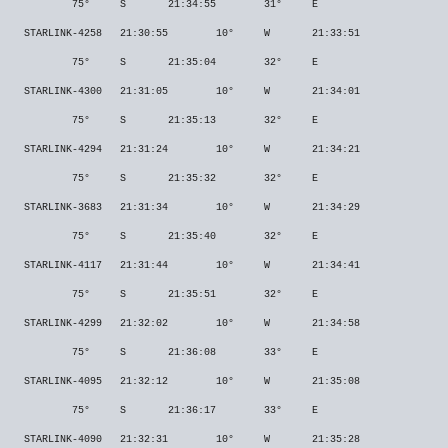
75°
S
21:34:55
31°
E
STARLINK-4258
21:30:55
10°
W
21:33:51
75°
S
21:35:04
32°
E
STARLINK-4300
21:31:05
10°
W
21:34:01
75°
S
21:35:13
32°
E
STARLINK-4294
21:31:24
10°
W
21:34:21
75°
S
21:35:32
32°
E
STARLINK-3683
21:31:34
10°
W
21:34:29
75°
S
21:35:40
32°
E
STARLINK-4117
21:31:44
10°
W
21:34:41
75°
S
21:35:51
32°
E
STARLINK-4299
21:32:02
10°
W
21:34:58
75°
S
21:36:08
33°
E
STARLINK-4095
21:32:12
10°
W
21:35:08
75°
S
21:36:17
33°
E
STARLINK-4090
21:32:31
10°
W
21:35:28