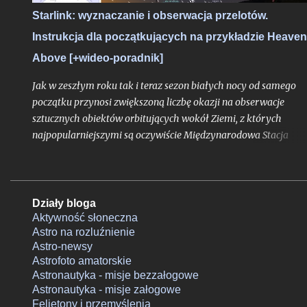
Starlink: wyznaczanie i obserwacja przelotów.
Instrukcja dla początkujących na przykładzie Heave
Above [+wideo-poradnik]
Jak w zeszłym roku tak i teraz sezon białych nocy od samego
początku przynosi zwiększoną liczbę okazji na obserwacje
sztucznych obiektów orbitujących wokół Ziemi, z których
najpopularniejszymi są oczywiście Międzynarodowa Stacja
Kosmiczna, ale przede wszystkim hurtowo wynoszone na orbit
Starlinki. Okres białych nocy i wiążąca się z tym ciągła bliskość
Słońca pod horyzontem względem Polski sprawia, że satelity
znacznie częściej znajdują się w strefie dnia orbitalnego (znajdu
Działy bloga
się się w świetle słonecznym, będąc widocznymi z naszego kraju
Aktywność słoneczna
Astro na rozluźnienie
a jeśli są to Starlinki to na niebie zaczyna robić się naprawdę
Astro-newsy
tłoczno.
Astrofoto amatorskie
Astronautyka - misje bezzałogowe
Astronautyka - misje załogowe
Felietony i przemyślenia