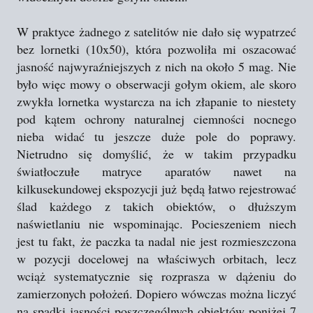
W praktyce żadnego z satelitów nie dało się wypatrzeć
bez lornetki (10x50), która pozwoliła mi oszacować
jasność najwyraźniejszych z nich na około 5 mag. Nie
było więc mowy o obserwacji gołym okiem, ale skoro
zwykła lornetka wystarcza na ich złapanie to niestety
pod kątem ochrony naturalnej ciemności nocnego
nieba widać tu jeszcze duże pole do poprawy.
Nietrudno się domyślić, że w takim przypadku
światłoczułe matryce aparatów nawet na
kilkusekundowej ekspozycji już będą łatwo rejestrować
ślad każdego z takich obiektów, o dłuższym
naświetlaniu nie wspominając. Pocieszeniem niech
jest tu fakt, że paczka ta nadal nie jest rozmieszczona
w pozycji docelowej na właściwych orbitach, lecz
wciąż systematycznie się rozprasza w dążeniu do
zamierzonych położeń. Dopiero wówczas można liczyć
na spadki jasności poszczególnych obiektów poniżej 7