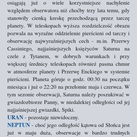
osiągają już o wiele korzystniejsze nachylenie
względem obserwatora niż choćby trzy lata temu, gdy
stanowiły cienką kreskę przechodzącą przez tarczę
planety. W teleskopach wyższa rozdzielczość obrazu
pozwala na wyraźne oddzielenie pierścieni od tarczy i
obserwację najwyraźniejszych cech - m.in. Przerwy
Cassiniego, najjaśniejszych księżyców Saturna na
czele z Tytanem, w dobrych warunkach i przy
większej średnicy teleskopach również pasma chmur
w atmosferze planety i Przerwę Enckiego w systemie
pierścieni. Planeta góruje o godz. 00:30 na początku
miesiąca i już o 22:20 na przełomie maja i czerwca. W
tym sezonie obserwacji, Saturna należy poszukiwać w
gwiazdozbiorze Panny, w niedalekiej odległości od jej
najjaśniejszej gwiazdki, Spiki.
URAN
- pozostaje niewidoczny.
NEPTUN
- choć jego odległość kątowa od Słońca jest
już w maju duża, obserwacje w bardzo trudnych