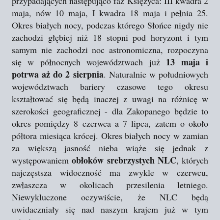
przypadających następująco faz Księżyca: III kwadra 2
maja, nów 10 maja, I kwadra 18 maja i pełnia 25.
Okres białych nocy, podczas którego Słońce nigdy nie
zachodzi głębiej niż 18 stopni pod horyzont i tym
samym nie zachodzi noc astronomiczna, rozpoczyna
13 maja i
się w północnych województwach już
potrwa aż do 2 sierpnia
. Naturalnie w południowych
województwach bariery czasowe tego okresu
kształtować się będą inaczej z uwagi na różnicę w
szerokości geograficznej - dla Zakopanego będzie to
okres pomiędzy 8 czerwca a 7 lipca, zatem o około
półtora miesiąca krócej. Okres białych nocy w zamian
za większą jasność nieba wiąże się jednak z
obłoków srebrzystych NLC
występowaniem
, których
najczęstsza widoczność ma zwykle w czerwcu,
zwłaszcza w okolicach przesilenia letniego.
Niewykluczone oczywiście, że NLC będą
uwidaczniały się nad naszym krajem już w tym