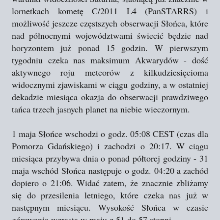
lornetkach kometę C/2011 L4 (PanSTARRS) i
możliwość jeszcze częstszych obserwacji Słońca, które
nad północnymi województwami świecić będzie nad
horyzontem już ponad 15 godzin. W pierwszym
tygodniu czeka nas maksimum Akwarydów - dość
aktywnego roju meteorów z kilkudziesięcioma
widocznymi zjawiskami w ciągu godziny, a w ostatniej
dekadzie miesiąca okazja do obserwacji prawdziwego
tańca trzech jasnych planet na niebie wieczornym.
1 maja Słońce wschodzi o godz. 05:08 CEST (czas dla
Pomorza Gdańskiego) i zachodzi o 20:17. W ciągu
miesiąca przybywa dnia o ponad półtorej godziny - 31
maja wschód Słońca następuje o godz. 04:20 a zachód
dopiero o 21:06. Widać zatem, że znacznie zbliżamy
się do przesilenia letniego, które czeka nas już w
następnym miesiącu. Wysokość Słońca w czasie
górowania wzrasta w maju z 51 do 57 stopni.