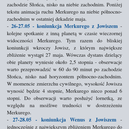
zachodzie Słońca, nisko na niebie zachodnim. Poniżej
tekstu animacja ruchu Merkurego na niebie północno-
zachodnim w ostatniej dekadzie maja.
26-27.05 - koniunkcja Merkurego z Jowiszem
-
-
kolejne spotkanie z inną planetą w czasie wieczornej
widoczności Merkurego. Tym razem do bliskiej
koniunkcji wkroczy Jowisz, z którym największe
zbliżenie wystąpi 27 maja. Wówczas dystans dzielący
obie planety wyniesie około 2,5 stopnia - obserwacje
warto przeprowadzić w 60 do 90 minut po zachodzie
Słońca, nisko nad horyzontem północno-zachodnim.
W momencie zmierzchu cywilnego, wysokość Jowisza
wynosić będzie 4 stopnie, Merkurego nieco ponad 6
stopni. Do obserwacji warto posłużyć lornetką, ze
względu na możliwe trudności w dostrzeżeniu
Merkurego.
27-28.05 - koniunkcja Wenus z Jowiszem
-
-
jednocześnie z największym zbliżeniem Merkurego do