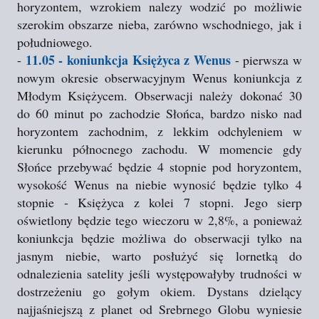
horyzontem, wzrokiem nalezy wodzić po możliwie
szerokim obszarze nieba, zarówno wschodniego, jak i
południowego.
11.05 - koniunkcja Księżyca z Wenus
-
- pierwsza w
nowym okresie obserwacyjnym Wenus koniunkcja z
Młodym Księżycem. Obserwacji należy dokonać 30
do 60 minut po zachodzie Słońca, bardzo nisko nad
horyzontem zachodnim, z lekkim odchyleniem w
kierunku północnego zachodu. W momencie gdy
Słońce przebywać będzie 4 stopnie pod horyzontem,
wysokość Wenus na niebie wynosić będzie tylko 4
stopnie - Księżyca z kolei 7 stopni. Jego sierp
oświetlony będzie tego wieczoru w 2,8%, a ponieważ
koniunkcja będzie możliwa do obserwacji tylko na
jasnym niebie, warto posłużyć się lornetką do
odnalezienia satelity jeśli występowałyby trudności w
dostrzeżeniu go gołym okiem. Dystans dzielący
najjaśniejszą z planet od Srebrnego Globu wyniesie