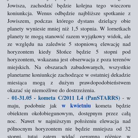
Jowisza, zachodzić będzie kolejna tego wieczoru
koniunkcja. Wenus odbędzie najbliższe spotkanie z
Jowiszem, podczas którego dystans dzielący obie
planety wyniesie mniej niż 1,5 stopnia. W lornetkach
planety te mogą stanowić razem wyjątkowy widok, ale
ze względu na zaledwie 5 stopniową elewację nad
horyzontem kiedy Słońce będzie 5 stopni pod
horyzontem, wskazana jest obserwacja z poza terenów
miejskich. Na obszarach zabudowanych, wszystkie
planetarne koniunkcje zachodzące w ostatniej dekadzie
miesiąca mogą z dużym prawdopodobieństwem
okazać się niemożliwe do dostrzeżenia.
01-31.05 - kometa C/2011 L4 (PanSTARRS)
-
- w
w kwietniu
maju, podobnie jak
kometa będzie
obiektem okołobiegunowym, dostępnym przez całą
noc. Nawet w najniższym położeniu elewacja nad
północnym horyzontem nie będzie mniejsza od 32
stopni, tutaj zatem widać ogromną różnicę w