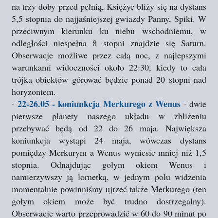
na trzy doby przed pełnią, Księżyc bliży się na dystans
5,5 stopnia do najjaśniejszej gwiazdy Panny, Spiki. W
przeciwnym kierunku ku niebu wschodniemu, w
odległości niespełna 8 stopni znajdzie się Saturn.
Obserwacje możliwe przez całą noc, z najlepszymi
warunkami widoczności około 22:30, kiedy to cała
trójka obiektów górować będzie ponad 20 stopni nad
horyzontem.
22-26.05 - koniunkcja Merkurego z Wenus
-
- dwie
pierwsze planety naszego układu w zbliżeniu
przebywać będą od 22 do 26 maja. Największa
koniunkcja wystąpi 24 maja, wówczas dystans
pomiędzy Merkurym a Wenus wyniesie mniej niż 1,5
stopnia. Odnajdując gołym okiem Wenus i
namierzywszy ją lornetką, w jednym polu widzenia
momentalnie powinniśmy ujrzeć także Merkurego (ten
gołym okiem może być trudno dostrzegalny).
Obserwacje warto przeprowadzić w 60 do 90 minut po