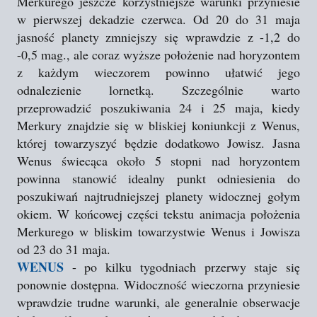
Merkurego jeszcze korzystniejsze warunki przyniesie
w pierwszej dekadzie czerwca. Od 20 do 31 maja
jasność planety zmniejszy się wprawdzie z -1,2 do
-0,5 mag., ale coraz wyższe położenie nad horyzontem
z każdym wieczorem powinno ułatwić jego
odnalezienie lornetką. Szczególnie warto
przeprowadzić poszukiwania 24 i 25 maja, kiedy
Merkury znajdzie się w bliskiej koniunkcji z Wenus,
której towarzyszyć będzie dodatkowo Jowisz. Jasna
Wenus świecąca około 5 stopni nad horyzontem
powinna stanowić idealny punkt odniesienia do
poszukiwań najtrudniejszej planety widocznej gołym
okiem. W końcowej części tekstu animacja położenia
Merkurego w bliskim towarzystwie Wenus i Jowisza
od 23 do 31 maja.
WENUS
- po kilku tygodniach przerwy staje się
ponownie dostępna. Widoczność wieczorna przyniesie
wprawdzie trudne warunki, ale generalnie obserwacje