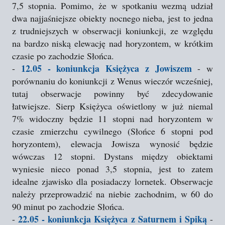
7,5 stopnia. Pomimo, że w spotkaniu wezmą udział
dwa najjaśniejsze obiekty nocnego nieba, jest to jedna
z trudniejszych w obserwacji koniunkcji, ze względu
na bardzo niską elewację nad horyzontem, w krótkim
czasie po zachodzie Słońca.
12.05 - koniunkcja Księżyca z Jowiszem
-
- w
porównaniu do koniunkcji z Wenus wieczór wcześniej,
tutaj obserwacje powinny być zdecydowanie
łatwiejsze. Sierp Księżyca oświetlony w już niemal
7% widoczny będzie 11 stopni nad horyzontem w
czasie zmierzchu cywilnego (Słońce 6 stopni pod
horyzontem), elewacja Jowisza wynosić będzie
wówczas 12 stopni. Dystans między obiektami
wyniesie nieco ponad 3,5 stopnia, jest to zatem
idealne zjawisko dla posiadaczy lornetek. Obserwacje
należy przeprowadzić na niebie zachodnim, w 60 do
90 minut po zachodzie Słońca.
22.05 - koniunkcja Księżyca z Saturnem i Spiką
-
-