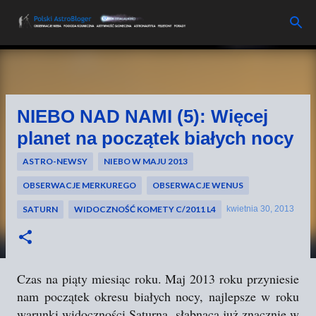
Przejdź do głównej zawartości
NIEBO NAD NAMI (5): Więcej
planet na początek białych nocy
ASTRO-NEWSY
NIEBO W MAJU 2013
OBSERWACJE MERKUREGO
OBSERWACJE WENUS
SATURN
WIDOCZNOŚĆ KOMETY C/2011 L4
kwietnia 30, 2013
Czas na piąty miesiąc roku. Maj 2013 roku przyniesie
nam początek okresu białych nocy, najlepsze w roku
warunki widoczności Saturna, słabnącą już znacznie w