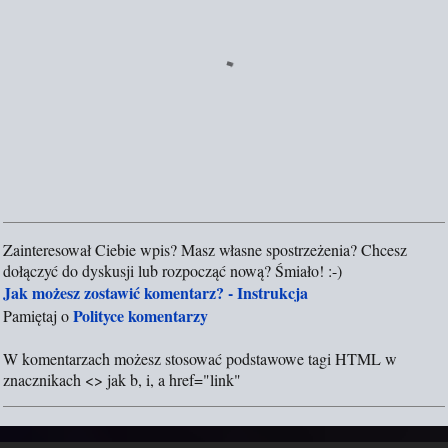
Zainteresował Ciebie wpis? Masz własne spostrzeżenia? Chcesz
P
dołączyć do dyskusji lub rozpocząć nową? Śmiało! :-)
r
Jak możesz zostawić komentarz? - Instrukcja
z
Polityce komentarzy
Pamiętaj o
e
ś
W komentarzach możesz stosować podstawowe tagi HTML w
l
znacznikach <> jak b, i, a href="link"
i
j
k