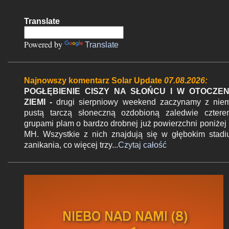
o
m
Translate
e
n
Powered by
Translate
t
a
r
Najnowszy komentarz Solar Update
07.08.2026:
z
POGŁĘBIENIE CISZY NA SŁOŃCU I W OTOCZEN
ZIEMI -
drugi sierpniowy weekend zaczynamy z nie
pustą tarczą słoneczną ozdobioną zaledwie czter
grupami plam o bardzo drobnej już powierzchni poniżej
MH. Wszystkie z nich znajdują się w głębokim stad
zanikania, co więcej trzy...
Czytaj całość