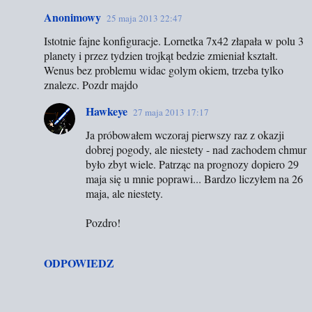
Anonimowy
25 maja 2013 22:47
K
Istotnie fajne konfiguracje. Lornetka 7x42 złapała w polu 3
o
planety i przez tydzien trojkąt bedzie zmieniał kształt.
m
Wenus bez problemu widac golym okiem, trzeba tylko
e
znalezc. Pozdr majdo
n
Hawkeye
27 maja 2013 17:17
t
Ja próbowałem wczoraj pierwszy raz z okazji
a
dobrej pogody, ale niestety - nad zachodem chmur
r
było zbyt wiele. Patrząc na prognozy dopiero 29
z
maja się u mnie poprawi... Bardzo liczyłem na 26
maja, ale niestety.
e
Pozdro!
ODPOWIEDZ