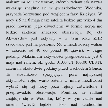
maksimum roju meteorów, których radiant jak nazwa
wskazuje znajduje się w gwiazdozbiorze Wodnika,
przypada korzystnie pod względem fazy Księżyca. W
nocy z 5 na 6 maja nasz satelita będzie już tylko 4 dni
przed nowiem, jego oświetlenie w formie sierpa nie
będzie zakłócać znacząco obserwacji. Rój eta
Akwarydów jest aktywny - w tym roku ZHR
szacowane jest na poziomie 55, z możliwością wahań
w zakresie od 40 do ponad 80 zjawisk w ciągu
godziny. Maksimum aktywności prognozowane jest 6
maja nad ranem, ok. godz. 01:00 UT (03:00 CEST),
zatem na około dwie godziny przed wschodem Słońca.
To stosunkowo sprzyjająca pora najwyższej
aktywności roju, warto zatem w miarę możliwości
wybrać się tej nocy poza rejony zaświetlone i
przeprowadzić obserwacje. Pomimo, że radiant
znajduje się w Wodniku, który w tym czasie nad
ranem świecić będzie nisko nad wschodnim