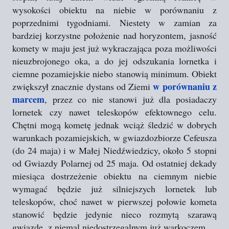
wysokości obiektu na niebie w porównaniu z
poprzednimi tygodniami. Niestety w zamian za
bardziej korzystne położenie nad horyzontem, jasność
komety w maju jest już wykraczająca poza możliwości
nieuzbrojonego oka, a do jej odszukania lornetka i
ciemne pozamiejskie niebo stanowią minimum. Obiekt
w porównaniu z
zwiększył znacznie dystans od Ziemi
marcem
, przez co nie stanowi już dla posiadaczy
lornetek czy nawet teleskopów efektownego celu.
Chętni mogą kometę jednak wciąż śledzić w dobrych
warunkach pozamiejskich, w gwiazdozbiorze Cefeusza
(do 24 maja) i w Małej Niedźwiedzicy, około 5 stopni
od Gwiazdy Polarnej od 25 maja. Od ostatniej dekady
miesiąca dostrzeżenie obiektu na ciemnym niebie
wymagać będzie już silniejszych lornetek lub
teleskopów, choć nawet w pierwszej połowie kometa
stanowić będzie jedynie nieco rozmytą szarawą
gwiazdę, z niemal niedostrzegalnym już warkoczem.