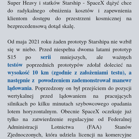
Super Heavy i statków Starship - SpaceX dążyć chce
do radykalnego obniżenia kosztów i zapewnienia
klientom dostępu do przestrzeni kosmicznej na
bezprecedensową dotąd skalę.
Od maja 2021 roku żaden prototyp Starshipa nie wzbił
się w niebo. Przed niespełna dwoma latami prototyp
serii
S15 po
mniejszych, ale ważnych
testów
poprzednich prototypów zdołał dolecieć na
wysokość 10 km (zgodnie z założeniami testu), a
następnie z powodzeniem zademonstrował manewr
lądowania
. Poprzedzony on był przejściem do pozycji
wertykalnej przed lądowaniem na pracujących
silnikach po kilku minutach szybowcowego opadania
lotem horyzontalnym. Obecnie SpaceX oczekuje już
tylko na zatwierdzenie regulacyjne od Federalnej
Administracji Lotnictwa (FAA) Stanów
Zjednoczonych, która udziela licencji na komercyjne