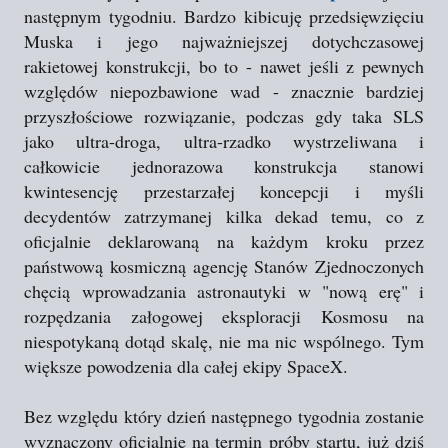
następnym tygodniu. Bardzo kibicuję przedsięwzięciu
Muska i jego najważniejszej dotychczasowej
rakietowej konstrukcji, bo to - nawet jeśli z pewnych
względów niepozbawione wad - znacznie bardziej
przyszłościowe rozwiązanie, podczas gdy taka SLS
jako ultra-droga, ultra-rzadko wystrzeliwana i
całkowicie jednorazowa konstrukcja stanowi
kwintesencję przestarzałej koncepcji i myśli
decydentów zatrzymanej kilka dekad temu, co z
oficjalnie deklarowaną na każdym kroku przez
państwową kosmiczną agencję Stanów Zjednoczonych
chęcią wprowadzania astronautyki w "nową erę" i
rozpędzania załogowej eksploracji Kosmosu na
niespotykaną dotąd skalę, nie ma nic wspólnego. Tym
większe powodzenia dla całej ekipy SpaceX.
Bez względu który dzień następnego tygodnia zostanie
wyznaczony oficjalnie na termin próby startu, już dziś