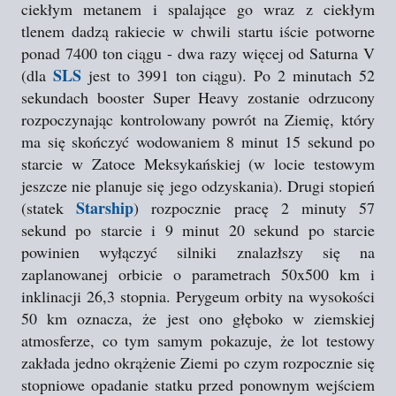
ciekłym metanem i spalające go wraz z ciekłym
tlenem dadzą rakiecie w chwili startu iście potworne
ponad 7400 ton ciągu - dwa razy więcej od Saturna V
SLS
(dla
jest to 3991 ton ciągu). Po 2 minutach 52
sekundach booster Super Heavy zostanie odrzucony
rozpoczynając kontrolowany powrót na Ziemię, który
ma się skończyć wodowaniem 8 minut 15 sekund po
starcie w Zatoce Meksykańskiej (w locie testowym
jeszcze nie planuje się jego odzyskania). Drugi stopień
Starship
(statek
) rozpocznie pracę 2 minuty 57
sekund po starcie i 9 minut 20 sekund po starcie
powinien wyłączyć silniki znalazłszy się na
zaplanowanej orbicie o parametrach 50x500 km i
inklinacji 26,3 stopnia. Perygeum orbity na wysokości
50 km oznacza, że jest ono głęboko w ziemskiej
atmosferze, co tym samym pokazuje, że lot testowy
zakłada jedno okrążenie Ziemi po czym rozpocznie się
stopniowe opadanie statku przed ponownym wejściem