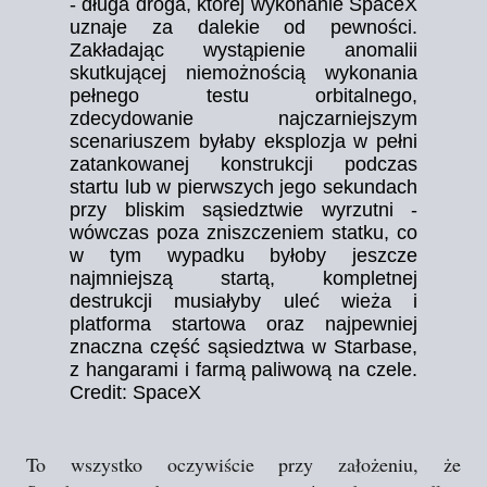
- długa droga, której wykonanie SpaceX
uznaje za dalekie od pewności.
Zakładając wystąpienie anomalii
skutkującej niemożnością wykonania
pełnego testu orbitalnego,
zdecydowanie najczarniejszym
scenariuszem byłaby eksplozja w pełni
zatankowanej konstrukcji podczas
startu lub w pierwszych jego sekundach
przy bliskim sąsiedztwie wyrzutni -
wówczas poza zniszczeniem statku, co
w tym wypadku byłoby jeszcze
najmniejszą startą, kompletnej
destrukcji musiałyby uleć wieża i
platforma startowa oraz najpewniej
znaczna część sąsiedztwa w Starbase,
z hangarami i farmą paliwową na czele.
Credit: SpaceX
To wszystko oczywiście przy założeniu, że