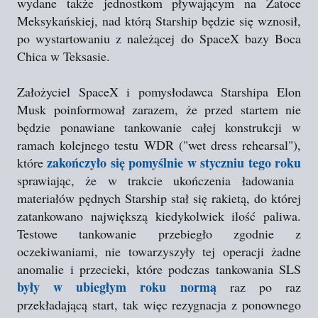
wydane także jednostkom pływającym na Zatoce
Meksykańskiej, nad którą Starship będzie się wznosił,
po wystartowaniu z należącej do SpaceX bazy Boca
Chica w Teksasie.
Założyciel SpaceX i pomysłodawca Starshipa Elon
Musk poinformował zarazem, że przed startem nie
będzie ponawiane tankowanie całej konstrukcji w
ramach kolejnego testu WDR ("wet dress rehearsal"),
zakończyło się pomyślnie w styczniu tego roku
które
sprawiając, że w trakcie ukończenia ładowania
materiałów pędnych Starship stał się rakietą, do której
zatankowano największą kiedykolwiek ilość paliwa.
Testowe tankowanie przebiegło zgodnie z
oczekiwaniami, nie towarzyszyły tej operacji żadne
anomalie i przecieki, które podczas tankowania SLS
były w ubiegłym roku normą
raz po raz
przekładającą start, tak więc rezygnacja z ponownego