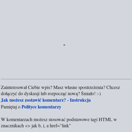
Zainteresował Ciebie wpis? Masz własne spostrzeżenia? Chcesz
P
dołączyć do dyskusji lub rozpocząć nową? Śmiało! :-)
r
Jak możesz zostawić komentarz? - Instrukcja
z
Polityce komentarzy
Pamiętaj o
e
ś
W komentarzach możesz stosować podstawowe tagi HTML w
l
znacznikach <> jak b, i, a href="link"
i