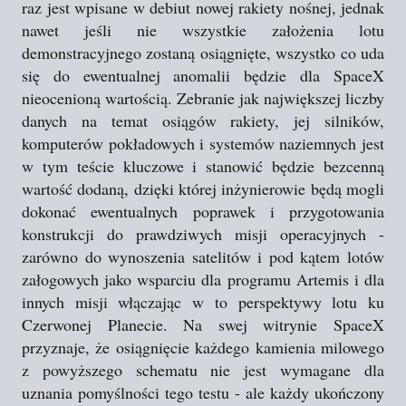
raz jest wpisane w debiut nowej rakiety nośnej, jednak
nawet jeśli nie wszystkie założenia lotu
demonstracyjnego zostaną osiągnięte, wszystko co uda
się do ewentualnej anomalii będzie dla SpaceX
nieocenioną wartością. Zebranie jak największej liczby
danych na temat osiągów rakiety, jej silników,
komputerów pokładowych i systemów naziemnych jest
w tym teście kluczowe i stanowić będzie bezcenną
wartość dodaną, dzięki której inżynierowie będą mogli
dokonać ewentualnych poprawek i przygotowania
konstrukcji do prawdziwych misji operacyjnych -
zarówno do wynoszenia satelitów i pod kątem lotów
załogowych jako wsparciu dla programu Artemis i dla
innych misji włączając w to perspektywy lotu ku
Czerwonej Planecie. Na swej witrynie SpaceX
przyznaje, że osiągnięcie każdego kamienia milowego
z powyższego schematu nie jest wymagane dla
uznania pomyślności tego testu - ale każdy ukończony