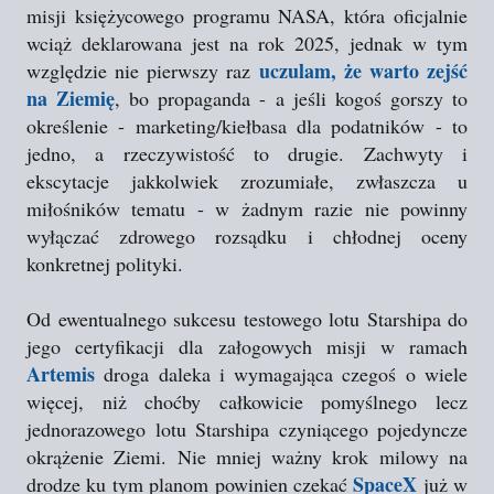
misji księżycowego programu NASA, która oficjalnie
wciąż deklarowana jest na rok 2025, jednak w tym
uczulam, że warto zejść
względzie nie pierwszy raz
na Ziemię
, bo propaganda - a jeśli kogoś gorszy to
określenie - marketing/kiełbasa dla podatników - to
jedno, a rzeczywistość to drugie. Zachwyty i
ekscytacje jakkolwiek zrozumiałe, zwłaszcza u
miłośników tematu - w żadnym razie nie powinny
wyłączać zdrowego rozsądku i chłodnej oceny
konkretnej polityki.
Od ewentualnego sukcesu testowego lotu Starshipa do
jego certyfikacji dla załogowych misji w ramach
Artemis
droga daleka i wymagająca czegoś o wiele
więcej, niż choćby całkowicie pomyślnego lecz
jednorazowego lotu Starshipa czyniącego pojedyncze
okrążenie Ziemi. Nie mniej ważny krok milowy na
SpaceX
drodze ku tym planom powinien czekać
już w