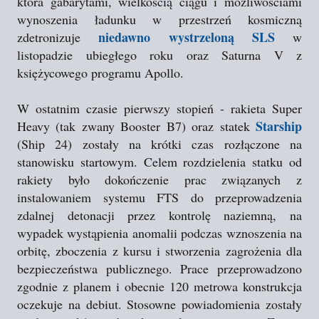
która gabarytami, wielkością ciągu i możliwościami
wynoszenia ładunku w przestrzeń kosmiczną
niedawno wystrzeloną SLS
zdetronizuje
w
listopadzie ubiegłego roku oraz Saturna V z
księżycowego programu Apollo.
W ostatnim czasie pierwszy stopień - rakieta Super
Starship
Heavy (tak zwany Booster B7) oraz statek
(Ship 24) zostały na krótki czas rozłączone na
stanowisku startowym. Celem rozdzielenia statku od
rakiety było dokończenie prac związanych z
instalowaniem systemu FTS do przeprowadzenia
zdalnej detonacji przez kontrolę naziemną, na
wypadek wystąpienia anomalii podczas wznoszenia na
orbitę, zboczenia z kursu i stworzenia zagrożenia dla
bezpieczeństwa publicznego. Prace przeprowadzono
zgodnie z planem i obecnie 120 metrowa konstrukcja
oczekuje na debiut. Stosowne powiadomienia zostały