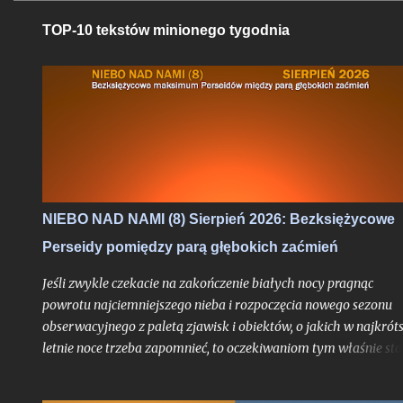
TOP-10 tekstów minionego tygodnia
NIEBO NAD NAMI (8) Sierpień 2026: Bezksiężycowe
Perseidy pomiędzy parą głębokich zaćmień
Jeśli zwykle czekacie na zakończenie białych nocy pragnąc
powrotu najciemniejszego nieba i rozpoczęcia nowego sezonu
obserwacyjnego z paletą zjawisk i obiektów, o jakich w najkrót
letnie noce trzeba zapomnieć, to oczekiwaniom tym właśnie sta
się zadość. Chyba nigdy jednak miesiąc przynoszący powrót no
astronomicznych nie był jeszcze wyczekiwany tak bardzo jak w