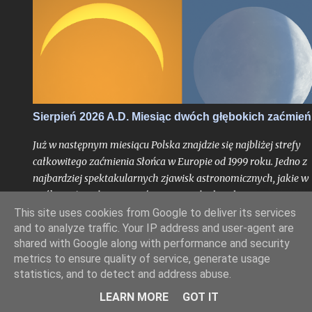
tym roku, trudno bowiem w najnowszej historii znaleźć
przypadek takiego sierpnia, który wiązałby się z astronomiczn
kumulacją wspaniałości na skalę jak w 2026 roku. O ile bowiem
najsłynniejszy rój meteorów nie jest dla tego miesiąca nowością
tyle fakt, że będzie on otoczony bardzo głębokimi zaćmieniami
zarówno Słońca jak i Księżyca - to już nawarstwienie zjawisk
wielkiego kalibru na skalę, jakiej chyba nikt z nas jeszcze nie
Sierpień 2026 A.D. Miesiąc dwóch głębokich zaćmień
doświadczył.
Już w następnym miesiącu Polska znajdzie się najbliżej strefy
całkowitego zaćmienia Słońca w Europie od 1999 roku. Jedno z
najbardziej spektakularnych zjawisk astronomicznych, jakie w
ogóle można obserwować z Ziemi nie będzie dane naszemu
krajowi, jak już mogą sugerować liczne sensacyjne nagłówki o
This site uses cookies from Google to deliver its services
and to analyze traffic. Your IP address and user-agent are
nadchodzącej "ciemności" w środku dnia bez precyzowania, o
shared with Google along with performance and security
który obszar kontynentu chodzi - spektakl ten rozegra się mię
metrics to ensure quality of service, generate usage
innymi nad Hiszpanią. Choć faza całkowita z Polski dostrzegal
statistics, and to detect and address abuse.
nie będzie, tak duża bliskość względem pasa jej widoczności
oznacza nieuchronnie, że znajdziemy się w strefie zaćmienia
LEARN MORE
GOT IT
częściowego o bardzo głębokiej fazie maksymalnej dochodzące