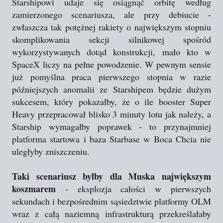
Starshipowi udaje się osiągnąć orbitę według
zamierzonego scenariusza, ale przy debiucie -
zwłaszcza tak potężnej rakiety o największym stopniu
skomplikowania sekcji silnikowej spośród
wykorzystywanych dotąd konstrukcji, mało kto w
SpaceX liczy na pełne powodzenie. W pewnym sensie
już pomyślna praca pierwszego stopnia w razie
późniejszych anomalii ze Starshipem będzie dużym
sukcesem, który pokazałby, że o ile booster Super
Heavy przepracował blisko 3 minuty lotu jak należy, a
Starship wymagałby poprawek - to przynajmniej
platforma startowa i baza Starbase w Boca Chcia nie
uległyby zniszczeniu.
Taki scenariusz byłby dla Muska największym
koszmarem
- eksplozja całości w pierwszych
sekundach i bezpośrednim sąsiedztwie platformy OLM
wraz z całą naziemną infrastrukturą przekreślałaby