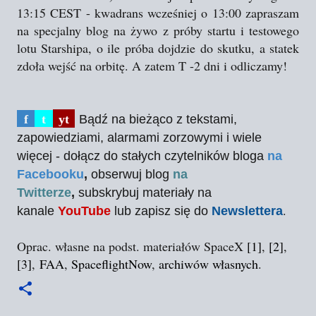
13:15 CEST - kwadrans wcześniej o 13:00 zapraszam
na specjalny blog na żywo z próby startu i testowego
lotu Starshipa, o ile próba dojdzie do skutku, a statek
zdoła wejść na orbitę. A zatem T -2 dni i odliczamy!
f
t
yt
Bądź na bieżąco z tekstami,
zapowiedziami, alarmami zorzowymi i wiele
więcej - dołącz do stałych czytelników bloga
na
Facebooku
,
obserwuj blog
na
Twitterze
,
subskrybuj materiały na
.
kanale
YouTube
lub zapisz się do
Newslettera
Oprac. własne na podst. materiałów SpaceX
[1]
,
[2]
,
[3]
,
FAA
,
SpaceflightNow
,
archiwów własnych
.