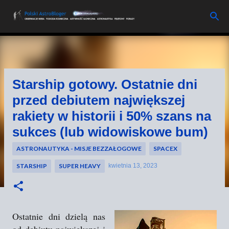
Przejdź do głównej zawartości
Starship gotowy. Ostatnie dni
przed debiutem największej
rakiety w historii i 50% szans na
sukces (lub widowiskowe bum)
ASTRONAUTYKA - MISJE BEZZAŁOGOWE
SPACEX
STARSHIP
SUPER HEAVY
kwietnia 13, 2023
Ostatnie dni dzielą nas