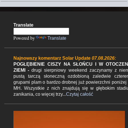
j
k
o
m
Translate
e
n
Powered by
Translate
t
a
r
Najnowszy komentarz Solar Update
07.08.2026:
z
POGŁĘBIENIE CISZY NA SŁOŃCU I W OTOCZEN
ZIEMI -
drugi sierpniowy weekend zaczynamy z nie
pustą tarczą słoneczną ozdobioną zaledwie czter
grupami plam o bardzo drobnej już powierzchni poniżej
MH. Wszystkie z nich znajdują się w głębokim stad
zanikania, co więcej trzy...
Czytaj całość