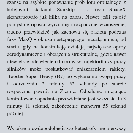
szanse na szybkie ponawianie prób lotu orbitalnego z
kolejnymi statkami Starship - a tych SpaceX
skonstruowało już kilka na zapas. Nawet jeśli całość
pomyślnie opuści wyrzutnię i rozpocznie wznoszenie,
trudno przewidzieć jak zachowa się rakieta podczas
fazy MaxQ - okresu następującego niecałą minutę od
startu, gdy na konstrukcję działają największe opory
aerodynamiczne i obciążenia strukturalne, gdzie nawet
niewielkie odchylenie od normy w trajektorii czy pracy
silników może poskutkować zniszczeniem rakiety.
Booster Super Heavy (B7) po wykonaniu swojej pracy
i odrzuceniu 2 minuty 52 sekundy po starcie
rozpocznie powrót na Ziemię. Odpalenie inicjujące
kontrolowane opadanie przewidziane jest w czasie T+3
minuty 11 sekund, zakończenie manewru 55 sekund
później.
Wysokie prawdopodobieństwo katastrofy nie pierwszy