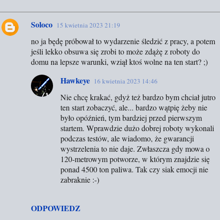
Soloco
15 kwietnia 2023 21:19
K
no ja będę próbował to wydarzenie śledzić z pracy, a potem
o
jeśli lekko obsuwa się zrobi to może zdążę z roboty do
m
domu na lepsze warunki, wziął ktoś wolne na ten start? ;)
e
Hawkeye
16 kwietnia 2023 14:46
n
t
Nie chcę krakać, gdyż też bardzo bym chciał jutro
ten start zobaczyć, ale... bardzo wątpię żeby nie
a
było opóźnień, tym bardziej przed pierwszym
r
startem. Wprawdzie dużo dobrej roboty wykonali
z
podczas testów, ale wiadomo, że gwarancji
wystrzelenia to nie daje. Zwłaszcza gdy mowa o
e
120-metrowym potworze, w którym znajdzie się
ponad 4500 ton paliwa. Tak czy siak emocji nie
zabraknie :-)
ODPOWIEDZ