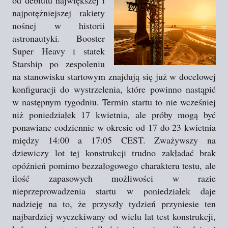
od debiutu największej i
najpotężniejszej rakiety
nośnej w historii
astronautyki. Booster
Super Heavy i statek
Starship po zespoleniu
na stanowisku startowym znajdują się już w docelowej
konfiguracji do wystrzelenia, które powinno nastąpić
w następnym tygodniu. Termin startu to nie wcześniej
niż poniedziałek 17 kwietnia, ale próby mogą być
ponawiane codziennie w okresie od 17 do 23 kwietnia
między 14:00 a 17:05 CEST. Zważywszy na
dziewiczy lot tej konstrukcji trudno zakładać brak
opóźnień pomimo bezzałogowego charakteru testu, ale
ilość zapasowych możliwości w razie
nieprzeprowadzenia startu w poniedziałek daje
nadzieję na to, że przyszły tydzień przyniesie ten
najbardziej wyczekiwany od wielu lat test konstrukcji,