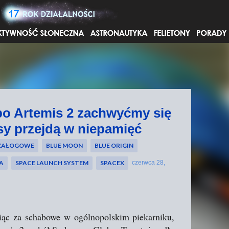
Przejdź do głównej zawartości
i po Artemis 2 zachwyćmy się
sy przejdą w niepamięć
 ZAŁOGOWE
BLUE MOON
BLUE ORIGIN
A
SPACE LAUNCH SYSTEM
SPACEX
czerwca 28,
biąc za schabowe w ogólnopolskim piekarniku,