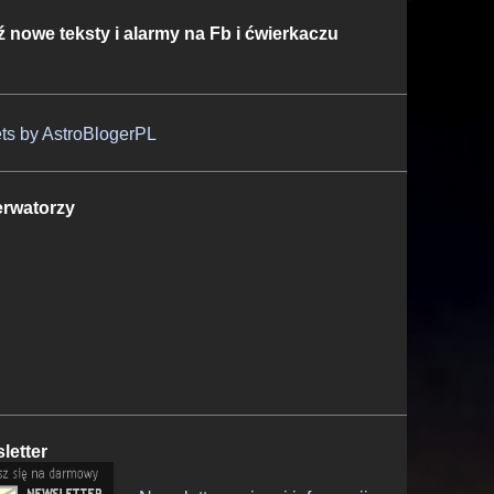
ź nowe teksty i alarmy na Fb i ćwierkaczu
ts by AstroBlogerPL
rwatorzy
letter