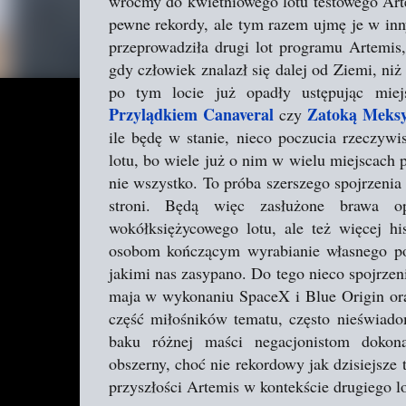
wróćmy do kwietniowego lotu testowego Art
pewne rekordy, ale tym razem ujmę je w in
przeprowadziła drugi lot programu Artemis
gdy człowiek znalazł się dalej od Ziemi, niż
po tym locie już opadły ustępując miej
Przylądkiem Canaveral
Zatoką Meks
czy
ile będę w stanie, nieco poczucia rzeczyw
lotu, bo wiele już o nim w wielu miejscach 
nie wszystko. To próba szerszego spojrzenia
stroni. Będą więc zasłużone brawa o
wokółksiężycowego lotu, ale też więcej his
osobom kończącym wyrabianie własnego pog
jakimi nas zasypano. Do tego nieco spojrze
maja w wykonaniu SpaceX i Blue Origin ora
część miłośników tematu, często nieświado
baku różnej maści negacjonistom doko
obszerny, choć nie rekordowy jak dzisiejsze t
przyszłości Artemis w kontekście drugiego lo