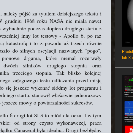
należy pójść za tytułem dzisiejszego tekstu i
 W grudniu 1968 roku NASA nie miała nawet
e wybuchnie podczas dopiero drugiego startu z
cześniej inny lot testowy - Apollo 6, po raz
zną katastrofą i to z powodu aż trzech równie
oszło do silnych oscylacji nazwanych "pogo",
Produk
 pionowe drgania, które niemal rozerwały
lub X
ia dwóch silników drugiego stopnia oraz
ika trzeciego stopnia. Tak blisko kolejnej
znego załogowego testu odliczania przed misją
ło się jeszcze wykonać siódmy lot programu i
edniego startu, stanowił właściwie jednorazowy
ło jeszcze mowy o powtarzalności sukcesów.
pollo 6 drugi lot SLS to miód dla oczu. I w tym
rskie: od strony czysto wykonawczej, praca
lądku Canaveral była idealna. Drugi bezbłędny