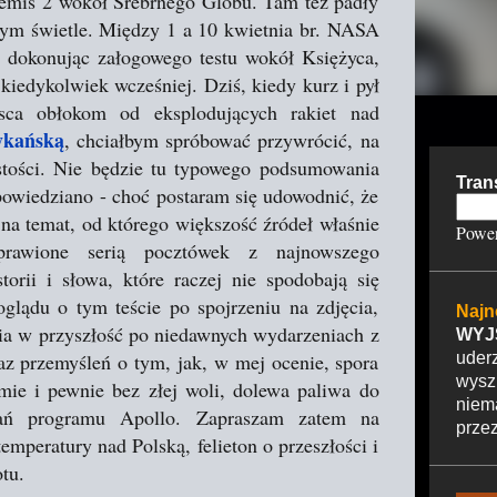
emis 2 wokół Srebrnego Globu. Tam też padły
nym świetle. Między 1 a 10 kwietnia br. NASA
, dokonując załogowego testu wokół Księżyca,
 kiedykolwiek wcześniej. Dziś, kiedy kurz i pył
sca obłokom od eksplodujących rakiet nad
ykańską
, chciałbym spróbować przywrócić, na
istości. Nie będzie tu typowego podsumowania
Tran
powiedziano - choć postaram się udowodnić, że
 na temat, od którego większość źródeł właśnie
Powe
prawione serią pocztówek z najnowszego
torii i słowa, które raczej nie spodobają się
lądu o tym teście po spojrzeniu na zdjęcia,
Najn
nia w przyszłość po niedawnych wydarzeniach z
WYJ
z przemyśleń o tym, jak, w mej ocenie, spora
uder
wysz
mie i pewnie bez złej woli, dolewa paliwa do
nie
nań programu Apollo. Zapraszam zatem na
przez
emperatury nad Polską, felieton o przeszłości i
tu.