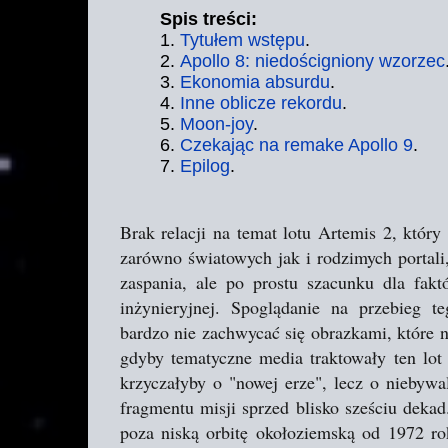
Spis treści:
1.
Tytułem wstępu
.
2.
Apollo 8: niedościgniony wzorzec
3.
Ekonomia absurdu
.
4.
Inne oblicze rekordu
.
5.
Moon-joy
.
6.
Czekając na remake Apollo 9
.
7.
Epilog
.
Brak relacji na temat lotu Artemis 2, któ
zarówno światowych jak i rodzimych portali
zaspania, ale po prostu szacunku dla fakt
inżynieryjnej. Spoglądanie na przebieg te
bardzo nie zachwycać się obrazkami, które n
gdyby tematyczne media traktowały ten lot
krzyczałyby o "nowej erze", lecz o niebyw
fragmentu misji sprzed blisko sześciu dek
poza niską orbitę okołoziemską od 1972 ro