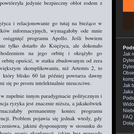
powtórzyła jedynie bezpieczny oblot rodem z
życa i relacjonowanie go tutaj na bieżąco w
odków informacyjnych, wymagałoby ode mnie
ra osiągnięć programu Apollo. Jeśli bowiem
ie tylko dotarło do Księżyca, ale dokonało
Pods
hodzeniem na jego orbitę i okrążyło go
Jak 
tę orbitę opuścić, w statku zbudowanym od zera
Dylem
Dylem
 większym skomplikowaniu, niż Artemis 2, to
Obser
, który blisko 60 lat później powtarza dawny
komp
 się po prostu intelektualnie nieuczciwe.
Jak 
Jaka
w zupełnie innym paradygmacie politycznym i
Pods
ancja ryzyka jest znacznie niższa, a jakakolwiek
Wido
znaczałaby permanentny koniec programu
Nieb
FAQ 
encji. Problem pojawia się jednak wtedy, gdy
Dołą
iczeniowa, jakimi dysponujemy w stosunku do
ania granic eksploracji, jakim bez przesady