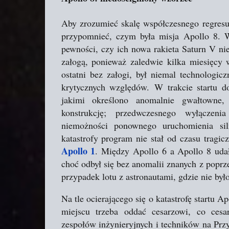
Aby zrozumieć skalę współczesnego regresu, 
przypomnieć, czym była misja Apollo 8.
pewności, czy ich nowa rakieta Saturn V ni
załogą, ponieważ zaledwie kilka miesięcy w
ostatni bez załogi, był niemal technologic
krytycznych względów.
W trakcie startu d
jakimi określono anomalnie gwałtowne,
konstrukcję; przedwczesnego wyłączen
niemożności ponownego uruchomienia siln
katastrofy program nie stał od czasu tragic
Apollo 1
. Między Apollo 6 a Apollo 8 uda
choć odbył się bez anomalii znanych z poprz
przypadek lotu z astronautami, gdzie nie by
Na tle ocierającego się o katastrofę startu A
miejscu trzeba oddać cesarzowi, co cesa
zespołów inżynieryjnych i techników na Przy