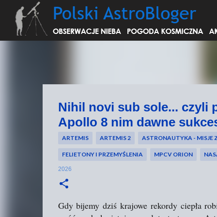
Nihil novi sub sole... czyl
Apollo 8 nim dawne sukce
ARTEMIS
ARTEMIS 2
ASTRONAUTYKA - MISJE
FELIETONY I PRZEMYŚLENIA
MPCV ORION
NAS
2026
Gdy bijemy dziś krajowe rekordy ciepła ro