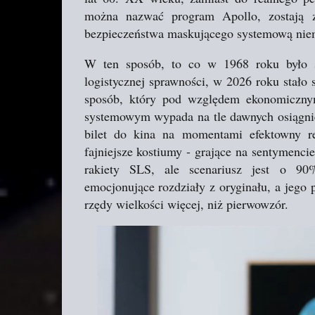
można nazwać program Apollo, zostają z
bezpieczeństwa maskującego systemową nie
W ten sposób, to co w 1968 roku było s
logistycznej sprawności, w 2026 roku stał
sposób, który pod względem ekonomicznym
systemowym wypada na tle dawnych osiągni
bilet do kina na momentami efektowny 
fajniejsze kostiumy - grające na sentymenc
rakiety SLS, ale scenariusz jest o 90%
emocjonujące rozdziały z oryginału, a jego p
rzędy wielkości więcej, niż pierwowzór.