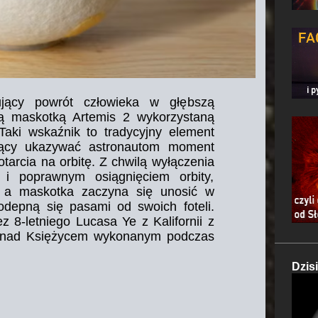
jący powrót człowieka w głębszą
lną maskotką Artemis 2 wykorzystaną
 Taki wskaźnik to tradycyjny element
ający ukazywać astronautom moment
tarcia na orbitę. Z chwilą wyłączenia
y i poprawnym osiągnięciem orbity,
, a maskotka zaczyna się unosić w
odepną się pasami od swoich foteli.
z 8-letniego Lucasa Ye z Kalifornii z
mi nad Księżycem wykonanym podczas
Dzis