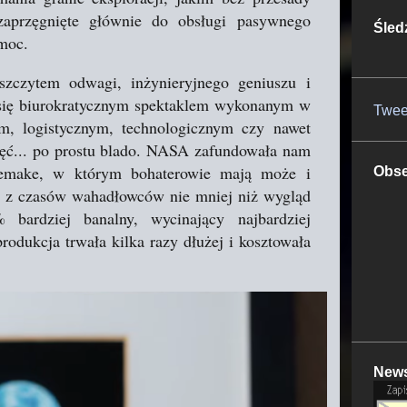
aprzęgnięte głównie do obsługi pasywnego
Śled
moc.
zczytem odwagi, inżynieryjnego geniuszu i
o się biurokratycznym spektaklem wykonanym w
Twee
, logistycznym, technologicznym czy nawet
ęć... po prostu blado. NASA zafundowała nam
remake, w którym bohaterowie mają może i
Obse
ie z czasów wahadłowców nie mniej niż wygląd
 bardziej banalny, wycinający najbardziej
rodukcja trwała kilka razy dłużej i kosztowała
News