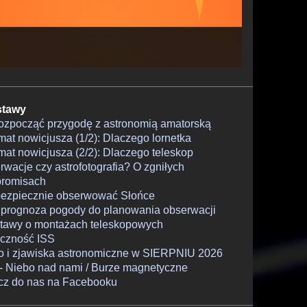
tawy
rozpocząć przygodę z astronomią amatorską
at nowicjusza (1/2): Dlaczego lornetka
at nowicjusza (2/2): Dlaczego teleskop
wacje czy astrofotografia? O zgniłych
romisach
bezpiecznie obserwować Słońce
 prognoza pogody do planowania obserwacji
tawy o montażach teleskopowych
czność ISS
o i zjawiska astronomiczne w SIERPNIU 2026
- Niebo nad nami / Burze magnetyczne
cz do nas na Facebooku