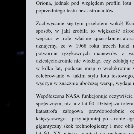
Oriona, jednak pod względem profilu lotu 
poprzedniego testu bez astronautów.
Zachwycanie się tym przelotem wokół Księ
sposób, w jaki zrobiła to większość ośr
wejścia w rolę właśnie quasi-kontestato
uznajemy, że w 1968 roku trzech ludzi n
potwornie ryzykownych manewrów z wc
dziesięciokrotnie nie wiedząc, czy zdołają 
w kilka lat, podczas misji o wielokrotnie
celebrowanie w takim stylu lotu testowego
wyczyn w znacznie uboższej wersji, wydaje mi
Współczesna NASA funkcjonuje oczywiście 
społecznym, niż ta z lat 60. Dzisiejsza toler
katastrofa załogowa prawdopodobnie o
księżycowego - przynajmniej po stronie ag
gigantyczny skok technologiczny i moc obl
lat 60. XX wieku, zamiast do realnego pch