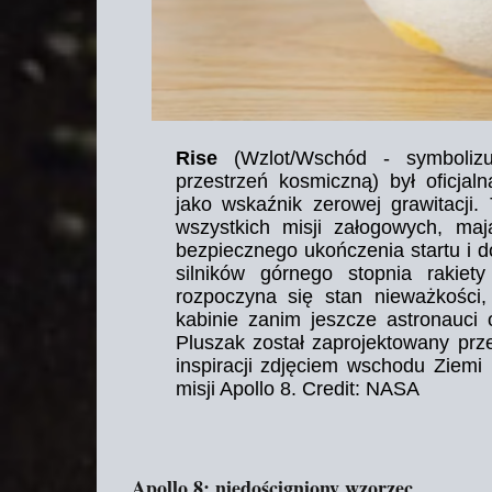
Rise
(Wzlot/Wschód - symbolizu
przestrzeń kosmiczną) był oficja
jako wskaźnik zerowej grawitacji.
wszystkich misji załogowych, m
bezpiecznego ukończenia startu i do
silników górnego stopnia rakiet
rozpoczyna się stan nieważkości
kabinie zanim jeszcze astronauci 
Pluszak został zaprojektowany prze
inspiracji zdjęciem wschodu Zie
misji Apollo 8. Credit: NASA
Apollo 8: niedościgniony wzorzec